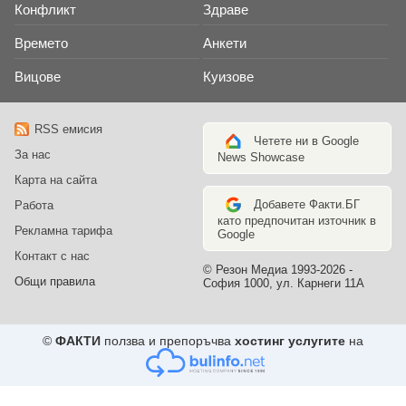
Конфликт
Здраве
Времето
Анкети
Вицове
Куизове
RSS емисия
Четете ни в Google
За нас
News Showcase
Карта на сайта
Добавете Факти.БГ
Работа
като предпочитан източник в
Рекламна тарифа
Google
Контакт с нас
© Резон Медиа 1993-2026 -
Общи правила
София 1000, ул. Карнеги 11А
©
ФАКТИ
ползва и препоръчва
хостинг услугите
на