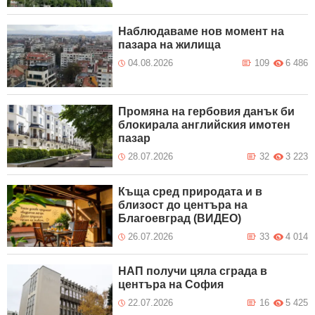
Наблюдаваме нов момент на
пазара на жилища
04.08.2026
109
6 486
Промяна на гербовия данък би
блокирала английския имотен
пазар
28.07.2026
32
3 223
Къща сред природата и в
близост до центъра на
Благоевград (ВИДЕО)
26.07.2026
33
4 014
НАП получи цяла сграда в
центъра на София
22.07.2026
16
5 425