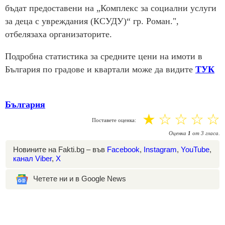
бъдат предоставени на „Комплекс за социални услуги
за деца с увреждания (КСУДУ)“ гр. Роман.",
отбелязаха организаторите.
Подробна статистика за средните цени на имоти в
България по градове и квартали може да видите
ТУК
България
☆
☆
☆
☆
☆
Поставете оценка:
Оценка
1
от
3
гласа.
Новините на Fakti.bg – във
Facebook
,
Instagram
,
YouTube
,
канал Viber
,
X
Четете ни и в Google News