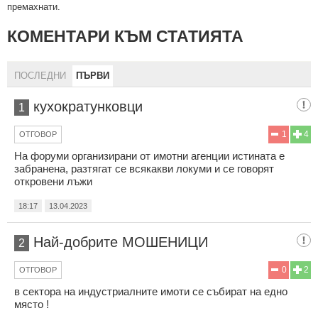
премахнати.
КОМЕНТАРИ КЪМ СТАТИЯТА
ПОСЛЕДНИ
ПЪРВИ
кухократунковци
1
1
4
ОТГОВОР
На форуми организирани от имотни агенции истината е
забранена, разтягат се всякакви локуми и се говорят
откровени лъжи
18:17
13.04.2023
Най-добрите МОШЕНИЦИ
2
0
2
ОТГОВОР
в сектора на индустриалните имоти се събират на едно
място !