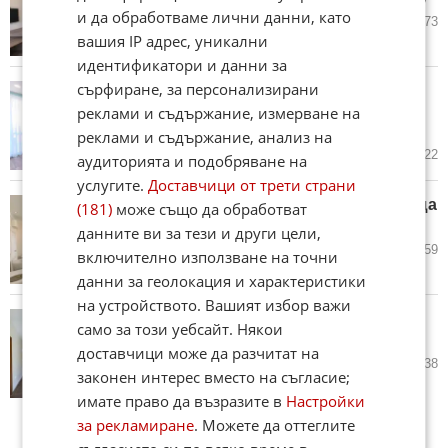
и да обработваме лични данни, като
11.07.2026
52
9 673
вашия IP адрес, уникални
идентификатори и данни за
сърфиране, за персонализирани
Интерес към маломерни
апартаменти край морето
реклами и съдържание, измерване на
(ВИДЕО)
реклами и съдържание, анализ на
04.07.2026
72
8 922
аудиторията и подобряване на
услугите.
Доставчици от трети страни
Може да си наемете етаж от къща
(181)
може също да обработват
за летния сезон (ВИДЕО)
данните ви за тези и други цели,
13.06.2026
41
7 959
включително използване на точни
данни за геолокация и характеристики
на устройството. Вашият избор важи
Интерес към просторни къщи
само за този уебсайт. Някои
край Варна (ВИДЕО)
доставчици може да разчитат на
06.06.2026
149
11 538
законен интерес вместо на съгласие;
имате право да възразите в
Настройки
за рекламиране
. Можете да оттеглите