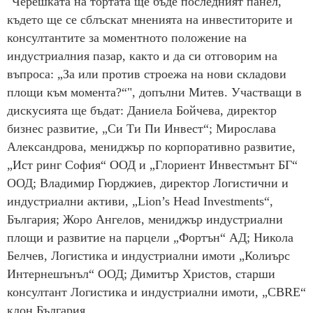
"Черешката на тортата ще бъде последният панел,
където ще се сблъскат мненията на инвеститорите и
консултантите за моментното положение на
индустриалния пазар, както и да си отговорим на
въпроса: „За или против строежа на нови складови
площи към момента?“", допълни Митев. Участващи в
дискусията ще бъдат: Даниела Бойчева, директор
бизнес развитие, „Си Ти Пи Инвест“; Мирослава
Александрова, мениджър по корпоративно развитие,
„Ист ринг София“ ООД и „Глориент Инвестмънт БГ“
ООД; Владимир Гюрджиев, директор Логистични и
индустриални активи, „Lion’s Head Investments“,
България; Жоро Ангелов, мениджър индустриални
площи и развитие на парцели „Фортън“ АД; Никола
Белчев, Логистика и индустриални имоти „Колиърс
Интернешънъл“ ООД; Димитър Христов, старши
консултант Логистика и индустриални имоти, „CBRE“
клон България