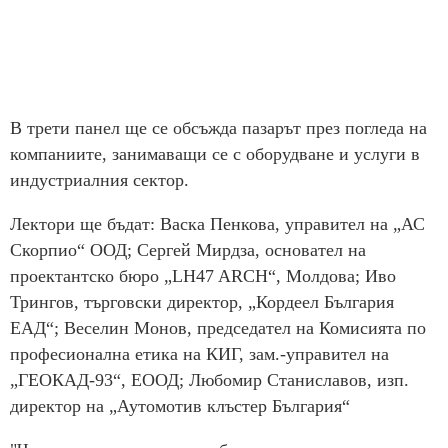
В трети панел ще се обсъжда пазарът през погледа на
компаниите, занимаващи се с оборудване и услуги в
индустриалния сектор.
Лектори ще бъдат: Васка Пенкова, управител на „АС
Скорпио“ ООД; Сергей Мирдза, основател на
проектантско бюро „LH47 ARCH“, Молдова; Иво
Трингов, търговски директор, „Кордеел България
ЕАД“; Веселин Монов, председател на Комисията по
професионална етика на КИГ, зам.-управител на
„ГЕОКАД-93“, ЕООД; Любомир Станиславов, изп.
директор на „Аутомотив клъстер България“