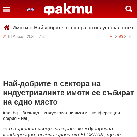
Имоти
»
Най-добрите в сектора на индустриалните и
13 Април, 2023 17:53
2
2 541
Най-добрите в сектора на
индустриалните имоти се събират
на едно място
imot.bg
-
бгсклад
-
индустриални имоти
-
конференция
-
софия
-
иец
Четвъртата специализирана международна
конференция, организирана от БГСКЛАД, ще се