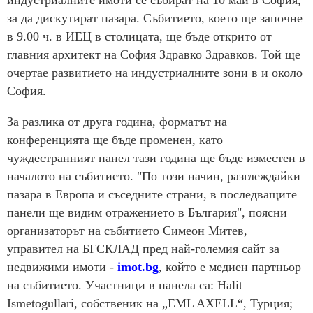
индустриалните имоти се събират на 10 май в София,
за да дискутират пазара. Събитието, което ще започне
в 9.00 ч. в ИЕЦ в столицата, ще бъде открито от
главния архитект на София Здравко Здравков. Той ще
очертае развитието на индустриалните зони в и около
София.
За разлика от друга година, форматът на
конференцията ще бъде променен, като
чуждестранният панел тази година ще бъде изместен в
началото на събитието. "По този начин, разглеждайки
пазара в Европа и съседните страни, в последващите
панели ще видим отражението в България", поясни
организаторът на събитието Симеон Митев,
управител на БГСКЛАД пред най-големия сайт за
недвижими имоти -
imot.bg
, който е медиен партньор
на събитието. Участници в панела са: Halit
Ismetogullari, собственик на „EML AXELL“, Турция;