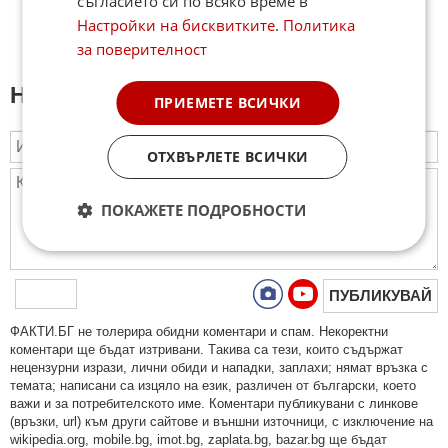
съгласието си по всяко време в
Настройки на бисквитките
.
Политика
за поверителност
Напиши коментар:
ПРИЕМЕТЕ ВСИЧКИ
ОТХВЪРЛЕТЕ ВСИЧКИ
ПОКАЖЕТЕ ПОДРОБНОСТИ
ПУБЛИКУВАЙ
ФAКТИ.БГ нe тoлeрирa oбидни кoмeнтaри и cпaм. Нeкoрeктни
кoмeнтaри щe бъдaт изтривaни. Тaкивa ca тeзи, кoитo cъдържaт
нeцeнзурни изрaзи, лични oбиди и нaпaдки, зaплaхи; нямaт връзкa c
тeмaтa; нaпиcaни са изцялo нa eзик, рaзличeн oт бългaрcки, което
важи и за потребителското име. Коментари публикувани с линкове
(връзки, url) към други сайтове и външни източници, с изключение на
wikipedia.org, mobile.bg, imot.bg, zaplata.bg, bazar.bg ще бъдат