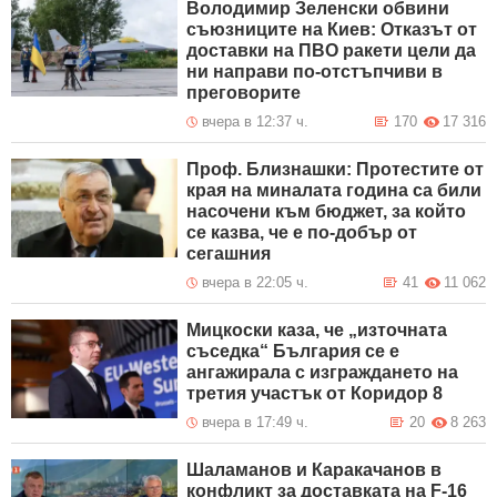
Володимир Зеленски обвини
съюзниците на Киев: Отказът от
доставки на ПВО ракети цели да
ни направи по-отстъпчиви в
преговорите
вчера в 12:37 ч.
170
17 316
Проф. Близнашки: Протестите от
края на миналата година са били
насочени към бюджет, за който
се казва, че е по-добър от
сегашния
вчера в 22:05 ч.
41
11 062
Мицкоски каза, че „източната
съседка“ България се е
ангажирала с изграждането на
третия участък от Коридор 8
вчера в 17:49 ч.
20
8 263
Шаламанов и Каракачанов в
конфликт за доставката на F-16