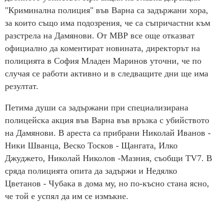
"Криминална полиция" във Варна са задържани хора,
за които също има подозрения, че са съпричастни към
разстрела на Дамянови. От МВР все още отказват
официално да коментират новината, директорът на
полицията в София Младен Маринов уточни, че по
случая се работи активно и в следващите дни ще има
резултат.
Петима души са задържани при специализирана
полицейска акция във Варна във връзка с убийството
на Дамянови. В ареста са прибрани Николай Иванов -
Ники Шванца, Веско Тосков - Щангата, Илко
Джуджето, Николай Николов -Мазния, съобщи TV7. В
сряда полицията опита да задържи и Недялко
Цветанов - Чубака в дома му, но по-късно стана ясно,
че той е успял да им се измъкне.