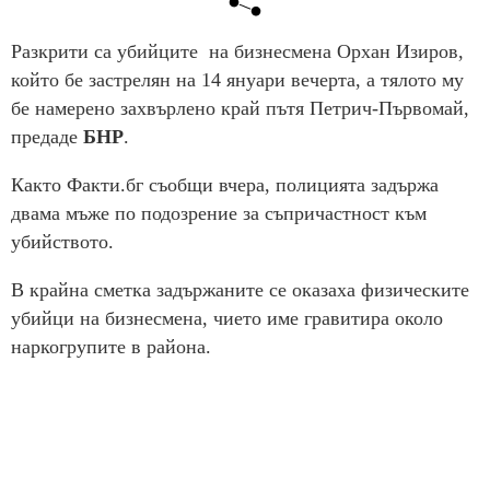
Разкрити са убийците на бизнесмена Орхан Изиров,
който бе застрелян на 14 януари вечерта, а тялото му
бе намерено захвърлено край пътя Петрич-Първомай,
предаде
БНР
.
Както Факти.бг съобщи вчера, полицията задържа
двама мъже по подозрение за съпричастност към
убийството.
В крайна сметка задържаните се оказаха физическите
убийци на бизнесмена, чието име гравитира около
наркогрупите в района.