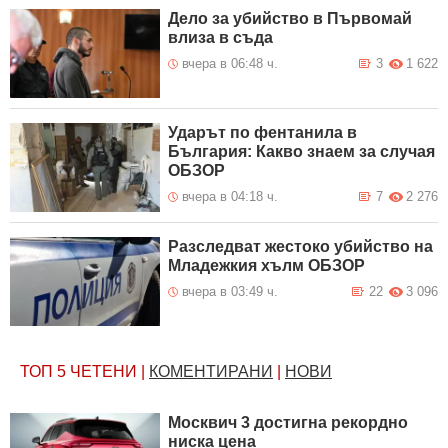
Дело за убийство в Първомай
влиза в съда
вчера в 06:48 ч.
3
1 622
Ударът по фентанила в
България: Какво знаем за случая
ОБЗОР
вчера в 04:18 ч.
7
2 276
Разследват жестоко убийство на
Младежкия хълм ОБЗОР
вчера в 03:49 ч.
22
3 096
ТОП 5
ЧЕТЕНИ
|
КОМЕНТИРАНИ
|
НОВИ
Москвич 3 достигна рекордно
ниска цена