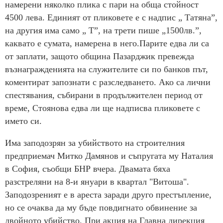
намерени няколко плика с пари на обща стойност
4500 лева. Единият от пликовете е с надпис „ Татяна”,
на другия има само „ Т”, на трети пише „1500лв.”,
каквато е сумата, намерена в него.Парите едва ли са
от заплати, защото община Пазарджик превежда
възнагражденията на служителите си по банков път,
коментират запознати с разследването. Ако са лични
спестявания, събирани в продължителен период от
време, Стоянова едва ли ще надписва пликовете с
името си.
Има заподозрян за убийството на строителния
предприемач Митко Дамянов и съпругата му Наталия
в София, съобщи БНР вчера. Двамата бяха
разстреляни на 8-и януари в квартал "Витоша".
Заподозреният е в ареста заради друго престъпление,
но се очаква да му бъде повдигнато обвинение за
двойното убийство. При акция на Главна дирекция