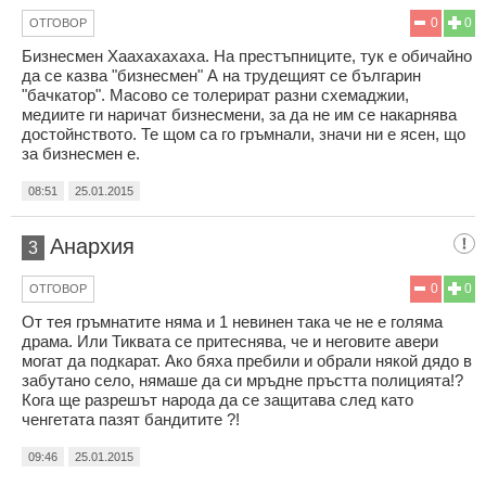
0
0
ОТГОВОР
Бизнесмен Xaaxaxaxaxa. На престъпниците, тук е обичайно
да се казва "бизнесмен" А на трудещият се българин
"бачкатор". Масово се толерират разни схемаджии,
медиите ги наричат бизнесмени, за да не им се накарнява
достойнството. Те щом са го гръмнали, значи ни е ясен, що
за бизнесмен е.
08:51
25.01.2015
Aнархия
3
0
0
ОТГОВОР
От тея гръмнатите няма и 1 невинен така че не е голяма
драма. Или Тиквата се притеснява, че и неговите авери
могат да подкарат. Ако бяха пребили и обрали някой дядо в
забутано село, нямаше да си мръдне пръстта полицията!?
Кога ще разрешът народа да се защитава след като
ченгетата пазят бандитите ?!
09:46
25.01.2015