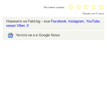
☆
☆
☆
☆
☆
Поставете оценка:
Оценка
от
0
гласа.
Новините на Fakti.bg – във
Facebook
,
Instagram
,
YouTube
,
канал Viber
,
X
Четете ни и в Google News