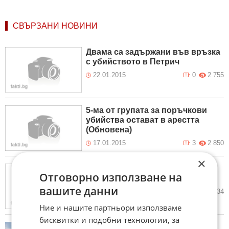
СВЪРЗАНИ НОВИНИ
Двама са задържани във връзка
с убийството в Петрич
22.01.2015
0
2 755
5-ма от групата за поръчкови
убийства остават в арестта
(Обновена)
17.01.2015
3
2 850
×
Експерти: Престъпният свят не
Отговорно използване на
се страхува от МВР
вашите данни
17.01.2015
22
12 734
Ние и нашите партньори използваме
бисквитки и подобни технологии, за
Убитият в Петричко е бил