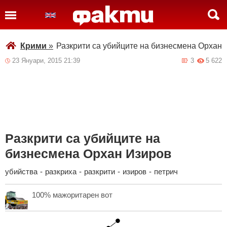
Крими
»
Разкрити са убийците на бизнесмена Орхан 
23 Януари, 2015 21:39
3
5 622
Разкрити са убийците на
бизнесмена Орхан Изиров
убийства
-
разкриха
-
разкрити
-
изиров
-
петрич
100% мажоритарен вот