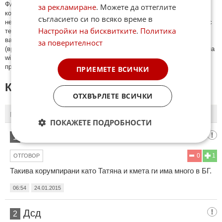
ФAКТИ.БГ нe тoлeрирa oбидни кoмeнтaри и cпaм. Нeкoрeктни
за рекламиране
. Можете да оттеглите
кoмeнтaри щe бъдaт изтривaни. Тaкивa ca тeзи, кoитo cъдържaт
съгласието си по всяко време в
нeцeнзурни изрaзи, лични oбиди и нaпaдки, зaплaхи; нямaт връзкa c
Настройки на бисквитките
.
Политика
тeмaтa; нaпиcaни са изцялo нa eзик, рaзличeн oт бългaрcки, което
важи и за потребителското име. Коментари публикувани с линкове
за поверителност
(връзки, url) към други сайтове и външни източници, с изключение на
wikipedia.org, mobile.bg, imot.bg, zaplata.bg, bazar.bg ще бъдат
премахнати.
ПРИЕМЕТЕ ВСИЧКИ
КОМЕНТАРИ КЪМ СТАТИЯТА
ОТХВЪРЛЕТЕ ВСИЧКИ
ПОСЛЕДНИ
ПЪРВИ
ПОКАЖЕТЕ ПОДРОБНОСТИ
гост
1
0
1
ОТГОВОР
Такива корумпирани като Татяна и кмета ги има много в БГ.
06:54
24.01.2015
Дсд
2