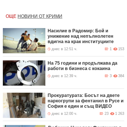
ОЩЕ
НОВИНИ ОТ КРИМИ
Насилие в Радомир: Бой и
унижение над непълнолетен
вдигна на крак институциите
днес в 12:51 ч.
1
153
На 75 години и продължава да
работи в бизнеса с кокаина
днес в 12:39 ч.
3
384
Прокуратурата: Босът на двете
наркогрупи за фентанил в Русе и
София е един и същ ВИДЕО
днес в 12:00 ч.
23
1 263