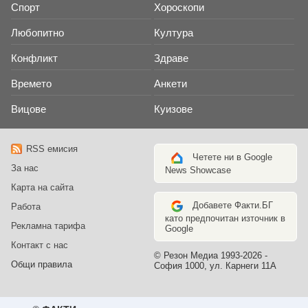
Спорт
Хороскопи
Любопитно
Култура
Конфликт
Здраве
Времето
Анкети
Вицове
Куизове
RSS емисия
Четете ни в Google
За нас
News Showcase
Карта на сайта
Добавете Факти.БГ
Работа
като предпочитан източник в
Рекламна тарифа
Google
Контакт с нас
© Резон Медиа 1993-2026 -
Общи правила
София 1000, ул. Карнеги 11А