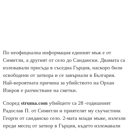
По неофициална информация единият мъж е от
Симитли, а другият от село до Сандански. Двамата са
излежавали присъда в съседна Гърция, наскоро били
освободени от затвора и се завърнали в България.
Най-вероятната причина за убийството на Орхан
Изиров е разчистване на сметки.
Според
struma.com
убийците са 28 -годишният
Радослав П. от Симитли и приятелят му съучастник
Георги от санданско село. 2-мата млади мъже, излезли
преди месец от затвор в Гърция, където излежавали