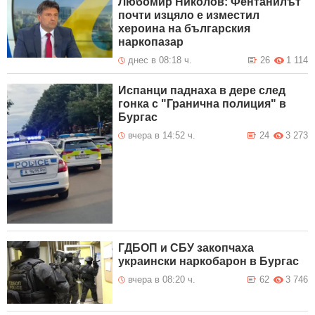
Любомир Николов: Фентанилът
почти изцяло е изместил
хероина на българския
наркопазар
днес в 08:18 ч.
26
1 114
Испанци паднаха в дере след
гонка с "Гранична полиция" в
Бургас
вчера в 14:52 ч.
24
3 273
ГДБОП и СБУ закопчаха
украински наркобарон в Бургас
вчера в 08:20 ч.
62
3 746