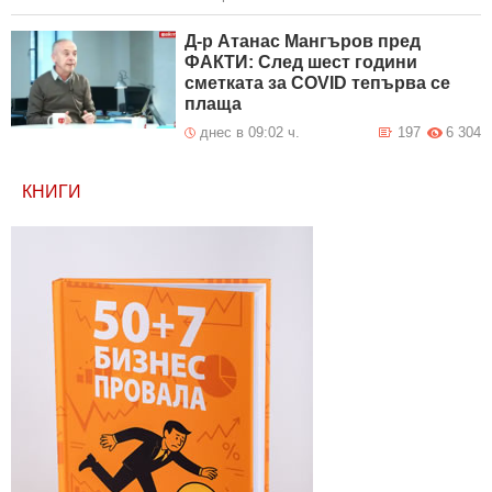
Д-р Атанас Мангъров пред
ФАКТИ: След шест години
сметката за COVID тепърва се
плаща
днес в 09:02 ч.
197
6 304
КНИГИ