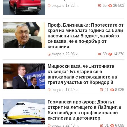
вчера в 17:23 ч.
65
36 503
Проф. Близнашки: Протестите от
края на миналата година са били
насочени към бюджет, за който
се казва, че е по-добър от
сегашния
вчера в 22:05 ч.
50
14 370
Мицкоски каза, че „източната
съседка“ България се е
ангажирала с изграждането на
третия участък от Коридор 8
вчера в 17:49 ч.
21
8 985
Германски прокурор: Дронът,
открит на летището в Лайпциг, е
бил снабден с професионален
експлозив и детонатор
вчера в 22:48 ч.
31
6 895