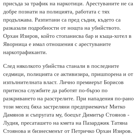
присъда за трафик на наркотици. Арестуваните не са
добре познати на полицията, работата с тях
продължава. Разпитани са пред съдия, където са
разказали подробности от нощта на убийството.
Орхан Изиров, който стопанисва бар и къща-хотел в
Яворница е имал отношения с арестуваните
наркотрафиканти.
След няколкото убийства станали в последните
седмици, полицията се активизира, пришпорена и от
изпълнителната власт. Лично премиерът Борисов
притисна службите да работят по-бързо по
разкриването на разстрелите. При нападения по-рано
този месец бяха застреляни предприемачът Митко
Дамянов и съпругата му, боецът Димитър Стоянов -
Лудия, пресаташето на кмета на Пазарджик Татяна
Стоянова и бизнесменът от Петричко Орхан Изиров.