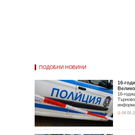
ПОДОБНИ НОВИНИ
16-год
Велико
16-годи
Търново
информа
04.05.