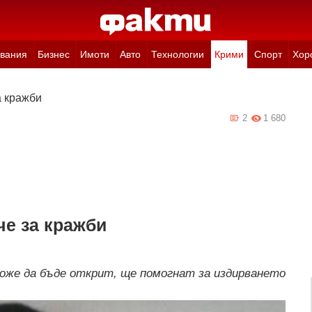
вания
Бизнес
Имоти
Авто
Технологии
Крими
Спорт
Хор
а кражби
2
1 680
е за кражби
оже да бъде открит, ще помогнат за издирването