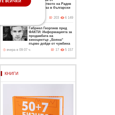
ТЕ ВСИЧКИ
правителството на Радев
да търси газ в български
води
вчера в 15:07 ч.
203
6 149
Габриел Георгиев пред
ФАКТИ: Информацията за
продажбата на
киноцентър „Бояна“
първо дойде от чужбина
вчера в 09:07 ч.
17
5 157
КНИГИ