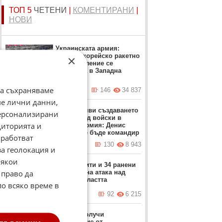
ТОП 5
ЧЕТЕНИ
|
КОМЕНТИРАНИ
|
НОВИ
Украинската армия:
Севернокорейско ракетно
×
подразделение се
разполага в Западна
Русия
да съхраняваме
вчера в 10:51 ч.
146
34 837
ме лични данни,
Путин обяви създаването
персонализирани
на нов род войски в
диторията и
руската армия: Денис
Лямин ще бъде командир
работват
вчера в 16:05 ч.
130
8 943
за геолокация и
Някои
Двама убити и 34 ранени
 право да
след нощна атака над
Киев и областта
по всяко време в
вчера в 06:28 ч.
92
6 215
Турция получи
разрешение от