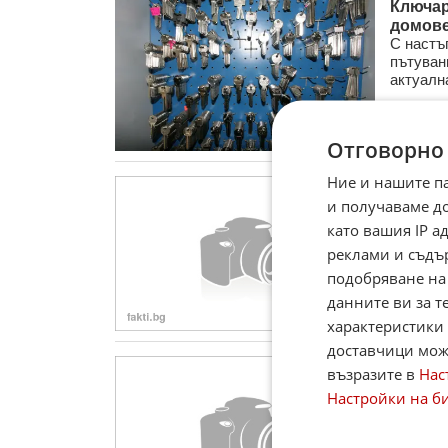
Ключар
домов
С настъ
пътувани
актуална
21.12.
Отговорно
Ние и нашите п
Съдът 
и получаваме д
Хасър
Софийск
като вашия IP 
в арест
реклами и съдъ
в принуда
подобряване на
28.10.
данните ви за т
характеристики 
доставчици може
Полици
възразите в
Нас
При акц
Настройки на б
работи 
накити и
11.10.2