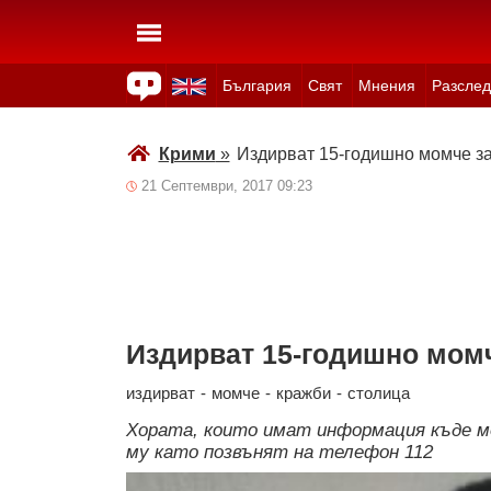
България
Свят
Мнения
Разслед
Здраве
Времето
Анкети
Вицове
Куизове
Крими
»
Издирват 15-годишно момче з
21 Септември, 2017 09:23
Издирват 15-годишно момч
издирват
-
момче
-
кражби
-
столица
Хората, които имат информация къде м
му като позвънят на телефон 112