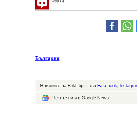
Факти
България
Новините на Fakti.bg – във
Facebook
,
Instagr
Четете ни и в Google News