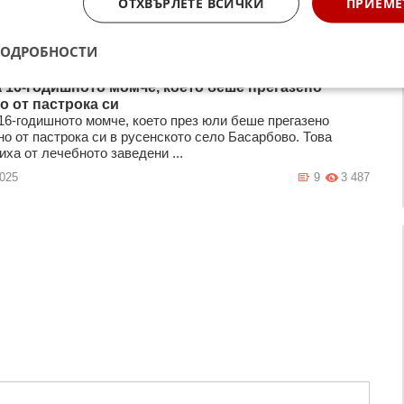
ОТХВЪРЛЕТЕ ВСИЧКИ
ПРИЕМЕ
ПОДРОБНОСТИ
 16-годишното момче, което беше прегазено
о от пастрока си
16-годишното момче, което през юли беше прегазено
о от пастрока си в русенското село Басарбово. Това
ха от лечебното заведени ...
2025
9
3 487