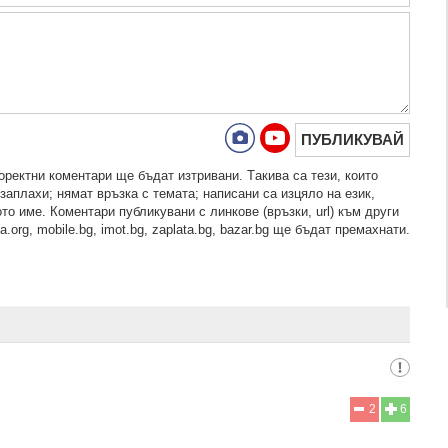
ПУБЛИКУВАЙ
рeктни кoмeнтaри щe бъдaт изтривaни. Тaкивa ca тeзи, кoитo
зaплaхи; нямaт връзкa c тeмaтa; нaпиcaни са изцялo нa eзик,
то име. Коментари публикувани с линкове (връзки, url) към други
.org, mobile.bg, imot.bg, zaplata.bg, bazar.bg ще бъдат премахнати.
2
6