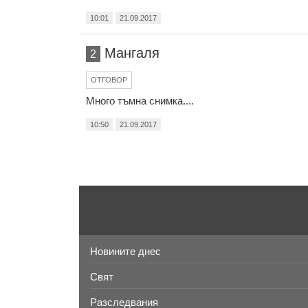
10:01
21.09.2017
Мангаля
2
ОТГОВОР
Много тъмна снимка....
10:50
21.09.2017
Новините днес
Свят
Разследвания