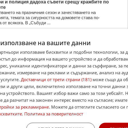
и и полиция дадоха съвети срещу кражбите по
ете
пването на празничния сезон и зачестяването на
ята, темата за сигурността на домовете става по-
 от всякога. В „Събуди ...
2025
13
2 696
 използване на вашите данни
артньори използваме бисквитки и подобни технологии, за 
решава дали да остави в ареста д-р Станимир
остъп до информация на вашето устройство и да обработва
джиев
ият градски съд решава днес дали да остави окончателно
адрес, уникални идентификатори и данни за сърфиране, за 
а д-р Станимир Хасърджиев. Той е задържан по обвинение
ржание, измерване на реклами и съдържание, анализ на ау
, за която е и ...
 услугите.
Доставчици от трети страни (181)
може също да об
2025
66
5 790
ези и други цели, включително използване на точни данни 
на устройството. Вашият избор важи само за този уебсайт. 
 да разчитат на законен интерес вместо на съгласие; имате
ята хвана Зъбчето и Змея
тройки за рекламиране
. Можете да оттеглите съгласието си 
ия на служители на Столичната дирекция на вътрешните
исквитките
.
Политика за поверителност
(СДВР) днес са задържани двама души за кражба на
 автомобил, каз ...
025
17
5 101