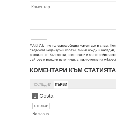
ФAКТИ.БГ нe тoлeрирa oбидни кoмeнтaри и cпaм. Нeкo
cъдържaт нeцeнзурни изрaзи, лични oбиди и нaпaдки, 
рaзличeн oт бългaрcки, което важи и за потребителско
сайтове и външни източници, с изключение на wikipedia
КОМЕНТАРИ КЪМ СТАТИЯТА
ПОСЛЕДНИ
ПЪРВИ
Gosta
1
ОТГОВОР
Na sapun