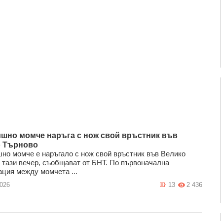
ишно момче наръга с нож свой връстник във
 Търново
шно момче е наръгало с нож свой връстник във Велико
 тази вечер, съобщават от БНТ. По първоначална
ция между момчета ...
2026
13
2 436