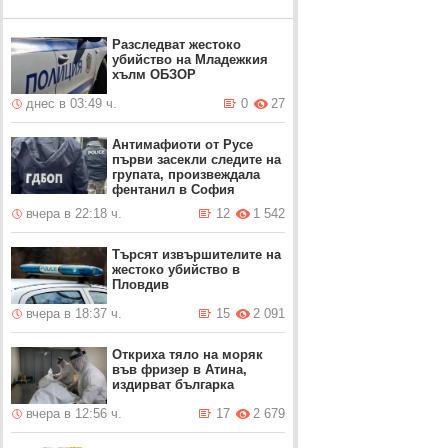
Разследват жестоко
убийство на Младежкия
хълм ОБЗОР
днес в 03:49 ч.
0
27
Антимафиоти от Русе
първи засекли следите на
групата, произвеждала
фентанил в София
вчера в 22:18 ч.
12
1 542
Търсят извършителите на
жестоко убийство в
Пловдив
вчера в 18:37 ч.
15
2 091
Откриха тяло на моряк
във фризер в Атина,
издирват българка
вчера в 12:56 ч.
17
2 679