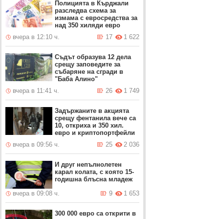
Полицията в Кърджали
разследва схема за
измама с евросредства за
над 350 хиляди евро
вчера в 12:10 ч.
17
1 622
Съдът образува 12 дела
срещу заповедите за
събаряне на сгради в
"Баба Алино"
вчера в 11:41 ч.
26
1 749
Задържаните в акцията
срещу фентанила вече са
10, откриха и 350 хил.
евро и криптопортфейли
вчера в 09:56 ч.
25
2 036
И друг непълнолетен
карал колата, с която 15-
годишна блъсна младеж
вчера в 09:08 ч.
9
1 653
300 000 евро са открити в