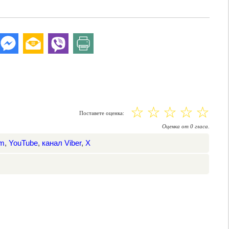
☆
☆
☆
☆
☆
Поставете оценка:
Оценка
от
0
гласа.
am
,
YouTube
,
канал Viber
,
X