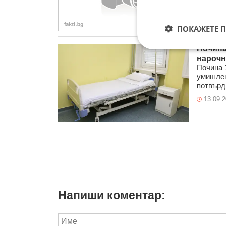
ПОКАЖЕТЕ 
Почина
нарочн
Почина 
умишлен
потвърди
13.09.
Напиши коментар: