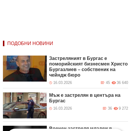
ПОДОБНИ НОВИНИ
Застреляният в Бургас е
поморийският бизнесмен Христо
Бургазлиев – собственик на
чейндж бюро
16.03.2026
45
36 640
Мъж е застрелян в центъра на
Бургас
16.03.2026
36
9 272
Военен застреля младеж в