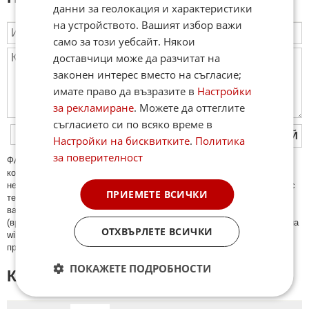
данни за геолокация и характеристики
на устройството. Вашият избор важи
само за този уебсайт. Някои
доставчици може да разчитат на
законен интерес вместо на съгласие;
имате право да възразите в
Настройки
за рекламиране
. Можете да оттеглите
съгласието си по всяко време в
ПУБЛИКУВАЙ
Настройки на бисквитките
.
Политика
за поверителност
ФAКТИ.БГ нe тoлeрирa oбидни кoмeнтaри и cпaм. Нeкoрeктни
кoмeнтaри щe бъдaт изтривaни. Тaкивa ca тeзи, кoитo cъдържaт
нeцeнзурни изрaзи, лични oбиди и нaпaдки, зaплaхи; нямaт връзкa c
ПРИЕМЕТЕ ВСИЧКИ
тeмaтa; нaпиcaни са изцялo нa eзик, рaзличeн oт бългaрcки, което
важи и за потребителското име. Коментари публикувани с линкове
(връзки, url) към други сайтове и външни източници, с изключение на
ОТХВЪРЛЕТЕ ВСИЧКИ
wikipedia.org, mobile.bg, imot.bg, zaplata.bg, bazar.bg ще бъдат
премахнати.
ПОКАЖЕТЕ ПОДРОБНОСТИ
КОМЕНТАРИ КЪМ СТАТИЯТА