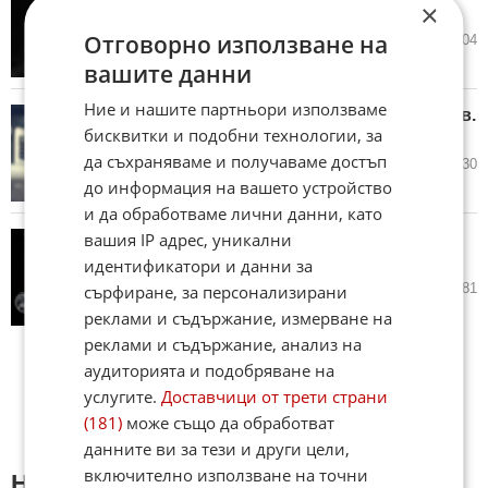
×
Карлово
Отговорно използване на
17.07.2025
36
7 004
вашите данни
Ние и нашите партньори използваме
Застреляха мъж в курорта Св.Св.
бисквитки и подобни технологии, за
"Константин и Елена"
да съхраняваме и получаваме достъп
09.06.2023
19
5 230
до информация на вашето устройство
и да обработваме лични данни, като
вашия IP адрес, уникални
Намериха застрелян мъж в
София
идентификатори и данни за
28.03.2023
3
3 781
сърфиране, за персонализирани
реклами и съдържание, измерване на
реклами и съдържание, анализ на
аудиторията и подобряване на
услугите.
Доставчици от трети страни
(181)
може също да обработват
данните ви за тези и други цели,
включително използване на точни
Напиши коментар: