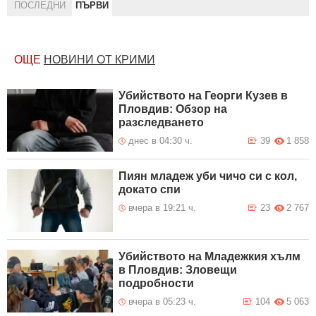
ПОСЛЕДНИ
ПЪРВИ
ОЩЕ
НОВИНИ ОТ КРИМИ
Убийството на Георги Кузев в
Пловдив: Обзор на
разследването
днес в 04:30 ч.
39
1 858
Пиян младеж уби чичо си с кол,
докато спи
вчера в 19:21 ч.
23
2 767
Убийството на Младежкия хълм
в Пловдив: Зловещи
подробности
вчера в 05:23 ч.
104
5 063