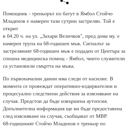
Помощник - треньорът по батут в Ямбол Стойчо
Младенов е намерен тази сутрин застрелян. Той е
открит
в 04.20 ч. на ул. „Захари Величков", пред дома му. е
намерен трупа на 68-годишен мъж. Сигналът за
застреляният 68-годишен мъж е подаден от Центъра за
спешна медицинска помощ - Ямбол, чиито служители
са установили смъртта на мъжа.
По първоначални данни има следи от насилие. В
момента се провеждат оперативно-издирвателни и
процесуално следствени действия за изясняване на
случая. Предстои да бъде извършена аутопсия.
Допълнителна информация ще ви бъде предоставена
след изясняване на случая, съобщават от МВР.
68-годишният Стойчо Младенов е треньор по