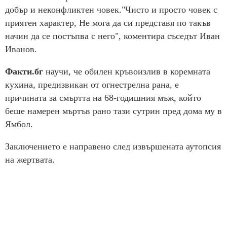
добър и неконфликтен човек."Чисто и просто човек с
приятен характер, Не мога да си представя по такъв
начин да се постъпва с него", коментира съседът Иван
Иванов.
Факти.бг
научи, че обилен кръвоизлив в коремната
кухина, предизвикан от огнестрелна рана, е
причината за смъртта на 68-годишния мъж, който
беше намерен мъртъв рано тази сутрин пред дома му в
Ямбол.
Заключението е направено след извършената аутопсия
на жертвата.