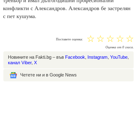
треньор и имал дългогодишни професионални
конфликти с Александров. Александров бе застрелян
с пет кушума.
☆
☆
☆
☆
☆
Поставете оценка:
Оценка
от
0
гласа.
Новините на Fakti.bg – във
Facebook
,
Instagram
,
YouTube
,
канал Viber
,
X
Четете ни и в Google News