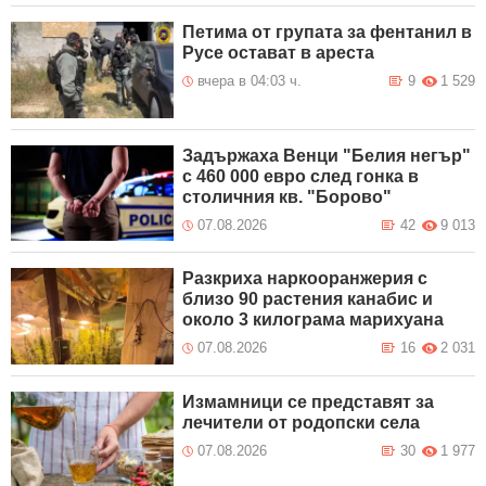
Петима от групата за фентанил в
Русе остават в ареста
вчера в 04:03 ч.
9
1 529
Задържаха Венци "Белия негър"
с 460 000 евро след гонка в
столичния кв. "Борово"
07.08.2026
42
9 013
Разкриха наркооранжерия с
близо 90 растения канабис и
около 3 килограма марихуана
07.08.2026
16
2 031
Измамници се представят за
лечители от родопски села
07.08.2026
30
1 977