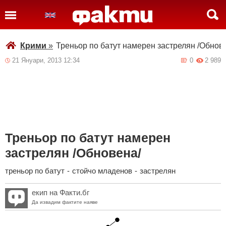
Крими
»
Треньор по батут намерен застрелян /Обнов
21 Януари, 2013 12:34
0
2 989
Треньор по батут намерен
застрелян /Обновена/
треньор по батут
-
стойчо младенов
-
застрелян
екип на Факти.бг
Да извадим фактите наяве