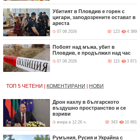
Убитият в Пловдив е горен с
цигари, заподозрените остават в
ареста
07.08.2026
123
4 389
Побоят над мъжа, убит в
Пловдив, е продължил над час
07.08.2026
115
3 871
ТОП 5
ЧЕТЕНИ
|
КОМЕНТИРАНИ
|
НОВИ
Дрон нахлу в българското
въздушно пространство и се
взриви
вчера в 12:26 ч.
343
10 881
Румъния, Русия и Украйна с