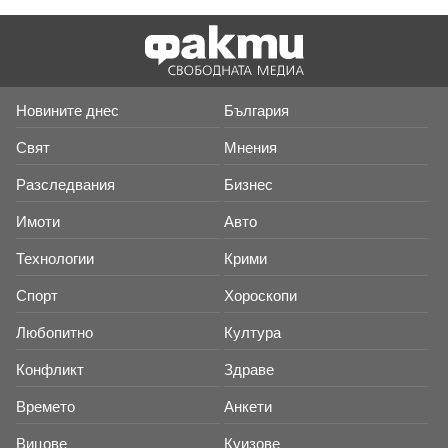
Новините днес
България
Свят
Мнения
Разследвания
Бизнес
Имоти
Авто
Технологии
Крими
Спорт
Хороскопи
Любопитно
Култура
Конфликт
Здраве
Времето
Анкети
Вицове
Куизове