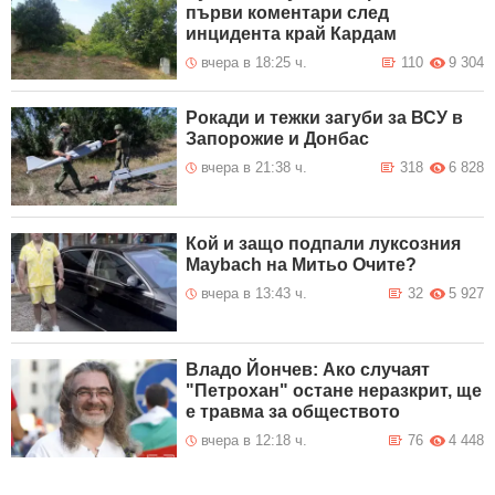
първи коментари след
инцидента край Кардам
вчера в 18:25 ч.
110
9 304
Рокади и тежки загуби за ВСУ в
Запорожие и Донбас
вчера в 21:38 ч.
318
6 828
Кой и защо подпали луксозния
Maybach на Митьо Очите?
вчера в 13:43 ч.
32
5 927
Владо Йончев: Ако случаят
"Петрохан" остане неразкрит, ще
е травма за обществото
вчера в 12:18 ч.
76
4 448