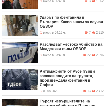
вчера в 06:48 ч.
3
1 562
Ударът по фентанила в
България: Какво знаем за случая
ОБЗОР
вчера в 04:18 ч.
7
2 210
Разследват жестоко убийство на
Младежкия хълм ОБЗОР
вчера в 03:49 ч.
22
2 996
Антимафиоти от Русе първи
засекли следите на групата,
произвеждала фентанил в
София
05.08.2026
13
2 412
Търсят извършителите на
жестоко убийство в Пловдив