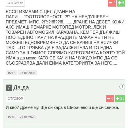
2
6
ОТГОВОР
ЕССР. ИЗМАМИ С ЦЕЛ ДРАНЕ НА
ПАРИ.....ГООТГОВОРНОСТ..!?!? НА НЕУДУШЕВЕН
ПРЕДМЕТ- МПС. ?!?;?!!!!??!!!.........ДРАНЕ НА ДЕСЕТ КОЖИ
АКО ИМАШ РЕМАРКЕ МОТОПЕД МОТОР...ЛЕК И
ТОВАРЕН АВТОМОБИЛ КАРАВАНА. КЕМПЕР ДЪЛЖИШ
ПООТЕДЛНО ПАРИ НА КРАДЦИТЕ МАКАР ЧЕ ТИ НЕ
МОЖЕШ ЕДНОВРЕМВННО ДА СЕ КАЧИШ НА ВСИЧКИ
ТЯХ.....ГО ТРЯБВА ДА Е ЗАДАЛЖИТЕЛА И ТО ЕДНА
САМО ЗА ШОФИОР СПРЯМО КАТЕГОРИЯТА КОЯТО ТОЙ
ИМА а да може КАТО СЕ КАЧИ НА ЧУЖДО МПС ДА СЕ
СЪОБРАЗЯВА ДАЛИ ЕИМА КАТЕГОРИЯТА ЗА НЕГО....
15:12
27.01.2025
Да,да
7
0
21
ОТГОВОР
И кво? Дреме му. Ще си кара в Шибачево и ще си свирка.
15:18
27.01.2025