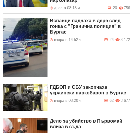
наркопазар
днес в 08:18 ч.
20
756
Испанци паднаха в дере след
гонка с "Гранична полиция" в
Бургас
вчера в 14:52 ч.
24
3 172
ГДБОП и СБУ закопчаха
украински наркобарон в Бургас
вчера в 08:20 ч.
62
3 677
Дело за убийство в Първомай
влиза в съда