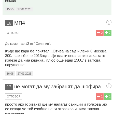
някой!
15:55
27.01.2025
МП4
16
2
7
ОТГОВОР
До коментар
#2
от "Селянин":
Къде ще кара бе приятел...Отива на съд и лежи 6 месеца .
300лв акт беше 2013год ..Ще плати сега вс ако иска като
излезе да има книжка , плюс още едни 1500лв за това
нарушение
16:08
27.01.2025
не могат да му забранят да шофира
17
1
1
ОТГОВОР
просто ако го хванат ще му налагат санкций и толкова ,но
се вижда че той изобщо не ги отразява и няма такова
намерение