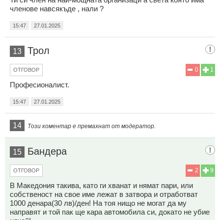
членове навсякъде , нали ?
15:47
27.01.2025
Трол
13
0
1
ОТГОВОР
Професионалист.
15:47
27.01.2025
14
Този коментар е премахнат от модератор.
Бандера
15
2
9
ОТГОВОР
В Македония такива, като ги хванат и нямат пари, или
собственост на свое име лежат в затвора и отработват
1000 денара(30 лв)/ден! На тоя нищо не могат да му
направят и той пак ще кара автомобила си, докато не убие