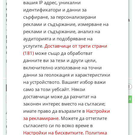
вашия IP адрес, уникални
призовка от съда . Когато отидеш на съд губиш делото и
една глоба от 50 € вече ти става 1100 със съдебните
идентификатори и данни за
разходи и провизии на на съдия изпълнителя . Ако нямаш
сърфиране, за персонализирани
пари идва екзекутора и почва да конфискува вещи от дома
реклами и съдържание, измерване на
ти или колата които после отиват на търг и с парите от
търга се покриват глобата, комисионни и съдебните
реклами и съдържание, анализ на
разходи . Ако искаш пак неплащай !
аудиторията и подобряване на
Пак повтарям това се прави в нормални държави където
услугите.
Доставчици от трети страни
институциите работят и могат ефективно да си събират
глобите .
(181)
може също да обработват
данните ви за тези и други цели,
Коментиран от
#10
,
#11
включително използване на точни
15:35
27.01.2025
данни за геолокация и характеристики
на устройството. Вашият избор важи
Оня а форда
10
само за този уебсайт. Някои
доставчици може да разчитат на
2
14
ОТГОВОР
законен интерес вместо на съгласие;
имате право да възразите в
Настройки
До коментар
#9
от "Оня а форда":
за рекламиране
. Можете да оттеглите
Забравих да добавя , че има вариант ако нямаш пари или
съгласието си по всяко време в
вещи за конфискация задълженията си ги излежава в
затвора - а с това ти се отваря досие в полицията !
Настройки на бисквитките
.
Политика