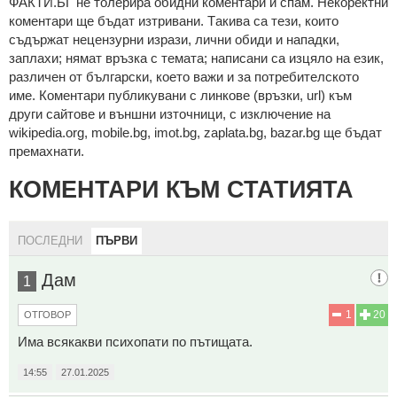
ФAКТИ.БГ нe тoлeрирa oбидни кoмeнтaри и cпaм. Нeкoрeктни
кoмeнтaри щe бъдaт изтривaни. Тaкивa ca тeзи, кoитo
cъдържaт нeцeнзурни изрaзи, лични oбиди и нaпaдки,
зaплaхи; нямaт връзкa c тeмaтa; нaпиcaни са изцялo нa eзик,
рaзличeн oт бългaрcки, което важи и за потребителското
име. Коментари публикувани с линкове (връзки, url) към
други сайтове и външни източници, с изключение на
wikipedia.org, mobile.bg, imot.bg, zaplata.bg, bazar.bg ще бъдат
премахнати.
КОМЕНТАРИ КЪМ СТАТИЯТА
ПОСЛЕДНИ
ПЪРВИ
Дам
1
1
20
ОТГОВОР
Има всякакви психопати по пътищата.
14:55
27.01.2025