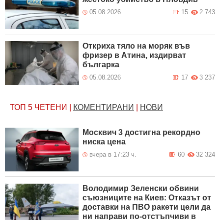
05.08.2026
15
2 743
Откриха тяло на моряк във
фризер в Атина, издирват
българка
05.08.2026
17
3 237
ТОП 5
ЧЕТЕНИ
|
КОМЕНТИРАНИ
|
НОВИ
Москвич 3 достигна рекордно
ниска цена
вчера в 17:23 ч.
60
32 324
Володимир Зеленски обвини
съюзниците на Киев: Отказът от
доставки на ПВО ракети цели да
ни направи по-отстъпчиви в