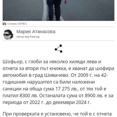
Снимка: БГНЕС
Мария Атанасова
Автор във Fakti.bg
Шофьор, с глоби за няколко хиляди лева и
отнета за втори път книжка, е хванат да шофира
автомобил в град Шивачево. От 2009 г. на 42-
годишния нарушител са били наложени
санкции на обща сума 17 275 лв., от тях той е
платил 8300 лв. Останалата сума от 8900 лв. е за
периода от 2022 г. до декември 2024 г.
При проверката е установено, че той е с отнета