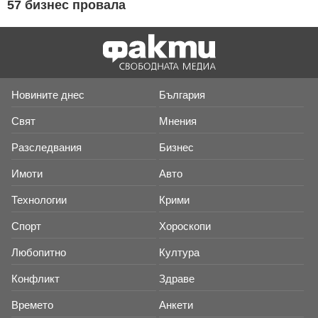
57 бизнес провала
Новините днес
България
Свят
Мнения
Разследвания
Бизнес
Имоти
Авто
Технологии
Крими
Спорт
Хороскопи
Любопитно
Култура
Конфликт
Здраве
Времето
Анкети