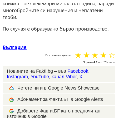
книжка през декември миналата година, заради
многобройните си нарушения и неплатени
глоби.
По случая е образувано бързо производство.
България
☆
☆
☆
☆
☆
Поставете оценка:
Оценка
4.1
от
10
гласа.
Новините на Fakti.bg – във
Facebook
,
Instagram
,
YouTube
,
канал Viber
,
X
Четете ни и в Google News Showcase
Абонамент за Факти.БГ в Google Alerts
Добавете Факти.БГ като предпочитан
източник в Google