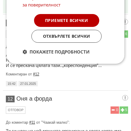
за поверителност
15:38
27.01.2025
ПРИЕМЕТЕ ВСИЧКИ
Чаакай малко
11
5
6
ОТГОВОР
ОТХВЪРЛЕТЕ ВСИЧКИ
До коментар
#9
от "Оня а форда":
ПОКАЖЕТЕ ПОДРОБНОСТИ
А в кореа на север
Направо отиваш на фронта в курск
И се прескача цялата тази..„кореспонденция”...
Коментиран от
#12
15:42
27.01.2025
Оня а форда
12
0
5
ОТГОВОР
До коментар
#11
от "Чаакай малко":
Ти си член на най-мощната организаци а света която има