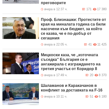
преговорите
вчера в 12:37 ч.
171
17 380
Проф. Близнашки: Протестите от
края на миналата година са били
насочени към бюджет, за който
се казва, че е по-добър от
сегашния
вчера в 22:05 ч.
41
11 425
Мицкоски каза, че „източната
съседка“ България се е
ангажирала с изграждането на
третия участък от Коридор 8
вчера в 17:49 ч.
20
8 370
Шаламанов и Каракачанов в
конфликт за доставката на F-16
вчера в 10:11 ч.
51
6 180