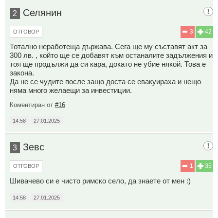
Селянин
2
3
42
ОТГОВОР
Тотално неработеща държава. Сега ще му съставят акт за
300 лв. , който ще се добавят към останалите задължения и
тоя ще продължи да си кара, докато не убие някой. Това е
закона.
Да не се чудите после защо доста се евакуираха и нещо
няма много желаещи за инвестиции.
Коментиран от
#16
14:58
27.01.2025
Зевс
3
1
35
ОТГОВОР
Шивачево си е чисто римско село, да знаете от мен :)
14:58
27.01.2025