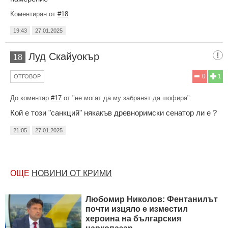
Коментиран от
#18
19:43
27.01.2025
Луд Скайуокър
18
0
1
ОТГОВОР
До коментар
#17
от "не могат да му забранят да шофира":
Кой е този "санкций" някакъв древноримски сенатор ли е ?
21:05
27.01.2025
ОЩЕ
НОВИНИ ОТ КРИМИ
Любомир Николов: Фентанилът
почти изцяло е изместил
хероина на българския