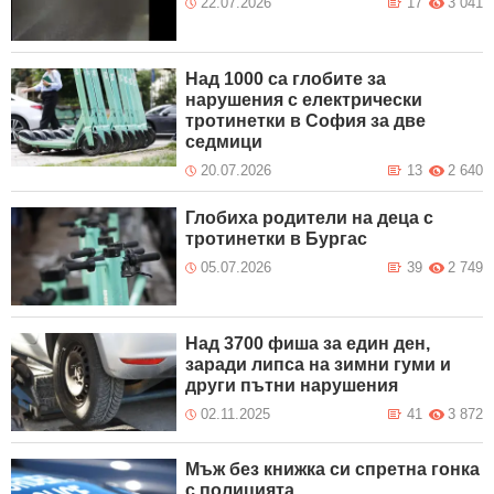
22.07.2026
17
3 041
Над 1000 са глобите за
нарушения с електрически
тротинетки в София за две
седмици
20.07.2026
13
2 640
Глобиха родители на деца с
тротинетки в Бургас
05.07.2026
39
2 749
Над 3700 фиша за един ден,
заради липса на зимни гуми и
други пътни нарушения
02.11.2025
41
3 872
Мъж без книжка си спретна гонка
с полицията