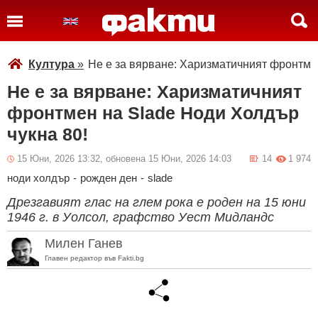
Култура
»
Не е за вярване: Харизматичният фронтмен
Не е за вярване: Харизматичният
фронтмен на Slade Ноди Холдър
чукна 80!
15 Юни, 2026 13:32, обновена 15 Юни, 2026 14:03
14
1 974
ноди холдър
-
рожден ден
-
slade
Дрезгавият глас на глем рока е роден на 15 юни
1946 г. в Уолсол, графство Уест Мидландс
Милен Ганев
Главен редактор във Fakti.bg