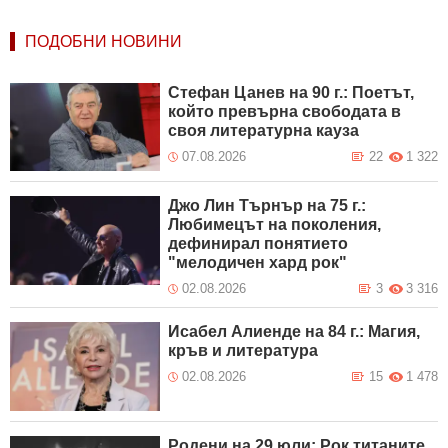
ПОДОБНИ НОВИНИ
Стефан Цанев на 90 г.: Поетът,
който превърна свободата в
своя литературна кауза
07.08.2026
22
1 322
Джо Лин Търнър на 75 г.:
Любимецът на поколения,
дефинирал понятието
"мелодичен хард рок"
02.08.2026
3
3 316
Исабел Алиенде на 84 г.: Магия,
кръв и литература
02.08.2026
15
1 478
Родени на 29 юли: Рок титаните