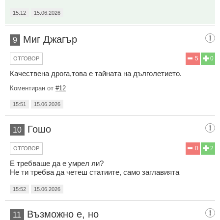
15:12
15.06.2026
Миг Джагър
9
5
0
ОТГОВОР
Качествена дрога,това е тайната на дълголетието.
Коментиран от
#12
15:51
15.06.2026
Гошо
10
0
2
ОТГОВОР
Е требваше да е умрел ли?
Не ти требва да четеш статиите, само заглавията
15:52
15.06.2026
Възможно е, но
11