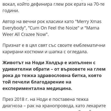
вокал, който дефинира глем рок ерата на 70-те
години.
Автор на вечни рок класики като "Merry Xmas
Everybody", "Cum On Feel the Noize" и "Mama
Weer All Crazee Now".
Признат е в цял свят със своите емблематични
карирани костюми и шапка с огледала.
Животът на Ноди Холдър е изпълнен с
удивителни обрати – от върховете на глем
рока до тежка здравословна битка, която
той печели благодарение на
експериментална медицина.
През 2018 г. на Ноди е поставена тежка
диагноза – рак на хранопровода, като лекарите