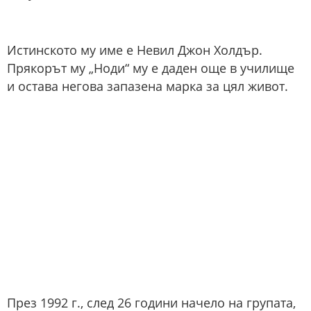
Истинското му име е Невил Джон Холдър.
Прякорът му „Ноди“ му е даден още в училище
и остава негова запазена марка за цял живот.
През 1992 г., след 26 години начело на групата,