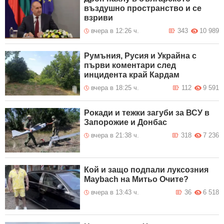
въздушно пространство и се
взриви
вчера в 12:26 ч.
343
10 989
Румъния, Русия и Украйна с
първи коментари след
инцидента край Кардам
вчера в 18:25 ч.
112
9 591
Рокади и тежки загуби за ВСУ в
Запорожие и Донбас
вчера в 21:38 ч.
318
7 236
Кой и защо подпали луксозния
Maybach на Митьо Очите?
вчера в 13:43 ч.
36
6 518