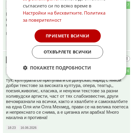
съгласието си по всяко време в
1
7
ОТГОВОР
Настройки на бисквитките
.
Политика
Българският филмов съюз и официалните филмографии
за поверителност
потвърждават, че Бойка Велкова никога не е заставала
пред камерата за „Маргарит и Маргарита“
Коментиран от
#6
ПРИЕМЕТЕ ВСИЧКИ
15:53
16.06.2026
ОТХВЪРЛЕТЕ ВСИЧКИ
Валери Стефанов
5
ПОКАЖЕТЕ ПОДРОБНОСТИ
0
6
ОТГОВОР
тук, културата се претупва и се допускат, наред с някои
добри текстове за високата култура, опера, театър,,
поезия,живопис, класика, и ненужни текстове за разни
холивудски артисти, част от тях слабоизвестни, други
вечомразнали на всички, както и хвалбите и самохвалбите
на една Оля или Олга Мехмед, прави се на велика поетеса
и непрекснато се снима, а е циганка или арабка! Много
нахална и противна!
18:23
16.06.2026