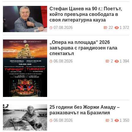
Стефан Цанев на 90 г.: Поетът,
който превърна свободата в
своя литературна кауза
07.08.2026
22
1 372
„Опера на площада“ 2026
завършва с грандиозен гала
спектакъл
06.08.2026
2
1 394
25 години без Жоржи Амаду –
разказвачът на Бразилия
06.08.2026
3
1 350