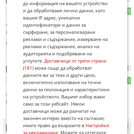
до информация на вашето устройство
и да обработваме лични данни, като
8
5
ОТГОВОР
вашия IP адрес, уникални
До коментар
#1
от "Бездарници":
идентификатори и данни за
сърфиране, за персонализирани
Що , нали постоянно роните сълзи по Правешкия циганин
....припомнете си колко хубаво ви беше под крилото на
реклами и съдържание, измерване на
Партията и ръководната роля на БКП то....
реклами и съдържание, анализ на
аудиторията и подобряване на
12:59
16.06.2026
услугите.
Доставчици от трети страни
(181)
може също да обработват
Щик Найн
3
данните ви за тези и други цели,
5
2
ОТГОВОР
включително използване на точни
данни за геолокация и характеристики
До коментар
#1
от "Бездарници":
на устройството. Вашият избор важи
Що? Образът на другаря-волгаджия ли те притеснява?
само за този уебсайт. Някои
доставчици може да разчитат на
13:56
16.06.2026
законен интерес вместо на съгласие;
имате право да възразите в
Настройки
нашия
4
за рекламиране
. Можете да оттеглите