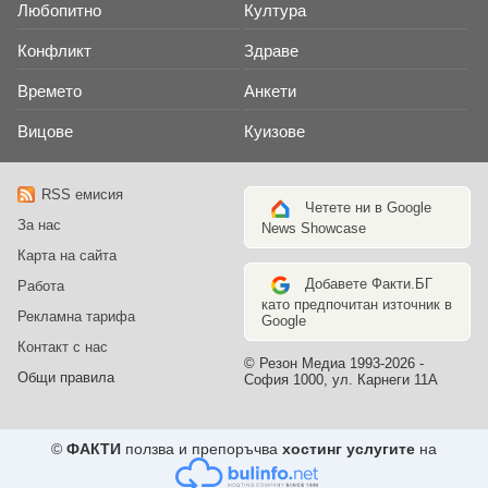
Любопитно
Култура
Конфликт
Здраве
Времето
Анкети
Вицове
Куизове
RSS емисия
Четете ни в Google
За нас
News Showcase
Карта на сайта
Добавете Факти.БГ
Работа
като предпочитан източник в
Рекламна тарифа
Google
Контакт с нас
© Резон Медиа 1993-2026 -
Общи правила
София 1000, ул. Карнеги 11А
©
ФАКТИ
ползва и препоръчва
хостинг услугите
на