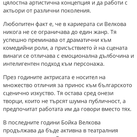
цялостна артистична концепция и да работи с
актьори от различни поколения.
Любопитен факт е, че в кариерата си Велкова
никога не се ограничава до един жанр. Тя
успешно преминава от драматични към
комедийни роли, а присъствието ѝ на сцената
винаги се отличава с емоционална дълбочина и
интелигентен подход към персонажа.
През годините актрисата е носител на
множество отличия за принос към българското
сценично изкуство. Тя остава сред онези
творци, които не търсят шумна публичност, а
предпочитат работата им да говори вместо тях.
В последните години Бойка Велкова
продължава да бъде активна в театралния