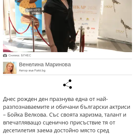
Снимка: БГНЕС
Венелина Маринова
Автор във Fakti.bg
Днес рожден ден празнува една от най-
разпознаваемите и обичани български актриси
– Бойка Велкова. Със своята харизма, талант и
впечатляващо сценично присъствие тя от
десетилетия заема достойно място сред