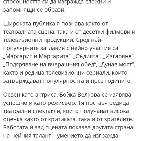
способността си да изгражда сложни и
запомнящи се образи.
Широката публика я познава както от
театралната сцена, така и от десетки филмови и
телевизионни продукции. Сред най-
популярните заглавия с нейно участие са
„Маргарит и Маргарита“, „Съдията“, „Изгаряне“,
„Подгряване на вчерашния обед“, „Дунав мост“,
както и редица телевизионни сериали, които
затвърждават популярността ѝ през годините.
Освен като актриса, Бойка Велкова се изявява
успешно и като режисьор. Тя поставя редица
театрални спектакли, които получават висока
оценка както от критиката, така и от зрителите.
Работата ѝ зад сцената показва другата страна
на нейния талант – умението да изгражда