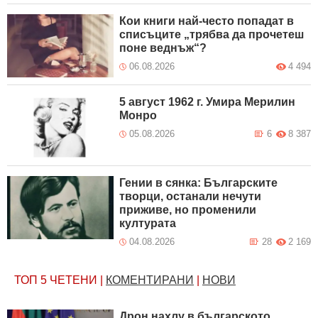
Кои книги най-често попадат в
списъците „трябва да прочетеш
поне веднъж“?
06.08.2026
4 494
5 август 1962 г. Умира Мерилин
Монро
05.08.2026
6
8 387
Гении в сянка: Българските
творци, останали нечути
приживе, но променили
културата
04.08.2026
28
2 169
ТОП 5
ЧЕТЕНИ
|
КОМЕНТИРАНИ
|
НОВИ
Дрон нахлу в българското