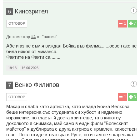
Кинозрител
6
1
7
ОТГОВОР
До коментар
#4
от "нашия":
Абе и аз не съм я виждал Бойка във филма.......освен ако не
била някоя от миманса.
Фактите на Факти са........
19:13
16.06.2026
Венко Филипов
7
1
3
ОТГОВОР
Макар и слаба като артистка, като млада Бойка Велкова
беше интересна със студената си хубост и надменно
изражение, но гласът й доста хриптеше, та в кинотоу
доколкото я снимаха, май само в еидн филм "Боянският
майстор" я дублираха с друга актриса с нрмален, качествен
глас- Посл отиде в театъра в Русе, но и там не я харесаха