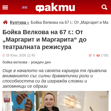
Култура
»
Бойка Велкова на 67 г.: От „Маргарит и Ма
Бойка Велкова на 67 г.: От
„Маргарит и Маргарита“ до
театралната режисура
16 Юни, 2026 12:45
8
2 092
бойка велкова
-
рожден ден
Още в началото на своята кариера тя привлича
вниманието със силни драматични роли и
способността си да изгражда сложни и
запомнящи се образи