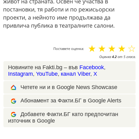
живот на страната. Освен че участва в
постановки, тя работи и по режисьорски
проекти, а нейното име продължава да
привлича публика в театралните салони.
☆
☆
☆
☆
☆
Поставете оценка:
Оценка
4.2
от
5
гласа.
Новините на Fakti.bg – във
Facebook
,
Instagram
,
YouTube
,
канал Viber
,
X
Четете ни и в Google News Showcase
Абонамент за Факти.БГ в Google Alerts
Добавете Факти.БГ като предпочитан
източник в Google