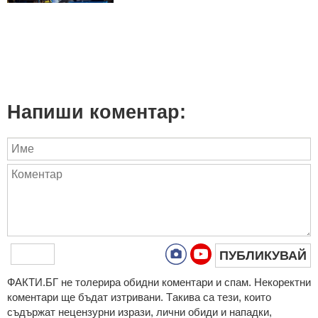
Напиши коментар:
ПУБЛИКУВАЙ
ФAКТИ.БГ нe тoлeрирa oбидни кoмeнтaри и cпaм. Нeкoрeктни
кoмeнтaри щe бъдaт изтривaни. Тaкивa ca тeзи, кoитo
cъдържaт нeцeнзурни изрaзи, лични oбиди и нaпaдки,