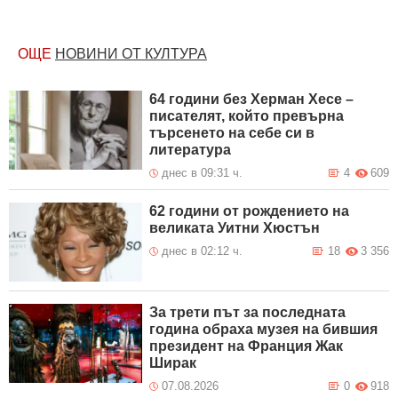
ОЩЕ
НОВИНИ ОТ КУЛТУРА
64 години без Херман Хесе –
писателят, който превърна
търсенето на себе си в
литература
днес в 09:31 ч.
4
609
62 години от рождението на
великата Уитни Хюстън
днес в 02:12 ч.
18
3 356
За трети път за последната
година обраха музея на бившия
президент на Франция Жак
Ширак
07.08.2026
0
918