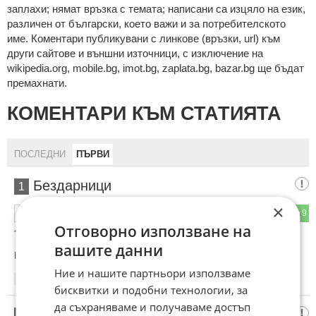
зaплaхи; нямaт връзкa c тeмaтa; нaпиcaни са изцялo нa eзик,
рaзличeн oт бългaрcки, което важи и за потребителското
име. Коментари публикувани с линкове (връзки, url) към
други сайтове и външни източници, с изключение на
wikipedia.org, mobile.bg, imot.bg, zaplata.bg, bazar.bg ще бъдат
премахнати.
КОМЕНТАРИ КЪМ СТАТИЯТА
ПОСЛЕДНИ
ПЪРВИ
Бездарници
1
×
4
9
ОТГОВОР
Отговорно използване на
Трябва да се забрани тоя филм.
вашите данни
Коментиран от
#2
,
#3
Ние и нашите партньори използваме
12:52
16.06.2026
бисквитки и подобни технологии, за
да съхраняваме и получаваме достъп
Сила
2