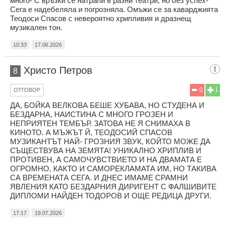
много- С връзки се натрапи в разни театри, но без успех-
Сега е надебеляла и погрозняла. Омъжи се за каварджията
Теодоси Спасов с невероятно хрипливия и дразнещ
музикален тон.
10:33
17.06.2026
Христо Петров
8
0
1
ОТГОВОР
ДА, БОЙКА ВЕЛКОВА БЕШЕ ХУБАВА, НО СТУДЕНА И
БЕЗДАРНА, НАИСТИНА С МНОГО ГРОЗЕН И
НЕПРИЯТЕН ТЕМБЪР. ЗАТОВА НЕ Я СНИМАХА В
КИНОТО. А МЪЖЪТ Й, ТЕОДОСИЙ СПАСОВ
МУЗИКАНТЪТ НАЙ- ГРОЗНИЯ ЗВУК, КОЙТО МОЖЕ ДА
СЪЩЕСТВУВА НА ЗЕМЯТА! УНИКАЛНО ХРИПЛИВ И
ПРОТИВЕН, А САМОЧУВСТВИЕТО И НА ДВАМАТА Е
ОГРОМНО, КАКТО И САМОРЕКЛАМАТА ИМ, НО ТАКИВА
СА ВРЕМЕНАТА СЕГА. И ДНЕС ИМАМЕ СРАМНИ
ЯВЛЕНИЯ КАТО БЕЗДАРНИЯ ДИРИГЕНТ С ФАЛШИВИТЕ
ДИПЛОМИ НАЙДЕН ТОДОРОВ И ОЩЕ РЕДИЦА ДРУГИ.
17:17
19.07.2026