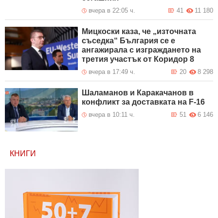
вчера в 22:05 ч.
41
11 180
Мицкоски каза, че „източната
съседка“ България се е
ангажирала с изграждането на
третия участък от Коридор 8
вчера в 17:49 ч.
20
8 298
Шаламанов и Каракачанов в
конфликт за доставката на F-16
вчера в 10:11 ч.
51
6 146
КНИГИ