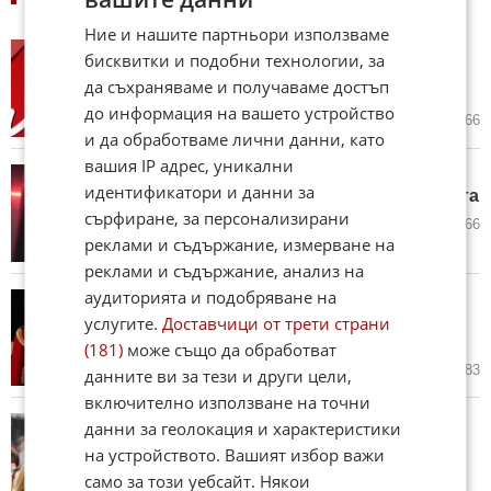
Ние и нашите партньори използваме
A$AP Rocky обнадежди
бисквитки и подобни технологии, за
феновете след 10 г. чакане:
да съхраняваме и получаваме достъп
Риана е в студиото
до информация на вашето устройство
вчера в 16:59 ч.
3
866
и да обработваме лични данни, като
вашия IP адрес, уникални
45 години MTV: Музикалната
идентификатори и данни за
революция, която промени света
сърфиране, за персонализирани
01.08.2026
24
1 866
реклами и съдържание, измерване на
реклами и съдържание, анализ на
аудиторията и подобряване на
Принц Уилям и Кейт Мидълтън
споделиха лични семейни
услугите.
Доставчици от трети страни
СНИМКИ от лятото
(181)
може също да обработват
29.07.2026
12
2 283
данните ви за тези и други цели,
включително използване на точни
Тейлър Суифт и Травис Келси
данни за геолокация и характеристики
дариха 2 млн. долара на
на устройството. Вашият избор важи
семейства на загинали
само за този уебсайт. Някои
спасители в Ню Йорк