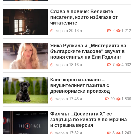
Слава в повече: Великите
писатели, които избягаха от
читателите
вчера в 20:18 ч.
2
1 212
Янка Рупкина и „Мистерията на
българските гласове“ звучат в
новия сингъл на Ели Годлинг
вчера в 18:16 ч.
7
4 932
Кане корсо италиано –
внушителният пазител с
древноримски произход
вчера в 17:43 ч.
20
1 806
Филмът „Досиетата Х“ се
завръща по кината в по-мрачна
и страшна версия
вчера в 17:32 ч.
8
1 243