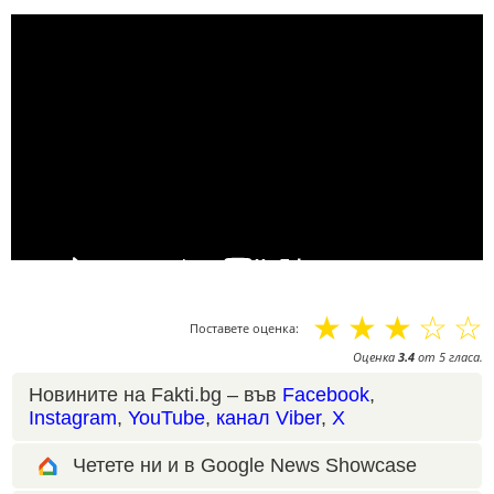
☆
☆
☆
☆
☆
Поставете оценка:
Оценка
3.4
от
5
гласа.
Новините на Fakti.bg – във
Facebook
,
Instagram
,
YouTube
,
канал Viber
,
X
Четете ни и в Google News Showcase