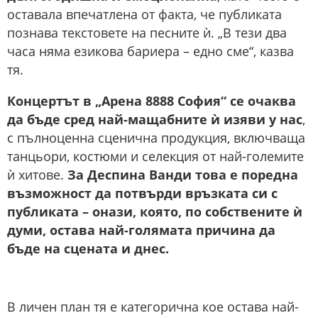
оставала впечатлена от факта, че публиката
познава текстовете на песните ѝ. „В тези два
часа няма езикова бариера – едно сме“, казва
тя.
Концертът в „Арена 8888 София“ се очаква
да бъде сред най-мащабните ѝ изяви у нас
,
с пълноценна сценична продукция, включваща
танцьори, костюми и селекция от най-големите
ѝ хитове.
За Деспина Ванди това е поредна
възможност да потвърди връзката си с
публиката – онази, която, по собствените ѝ
думи, остава най-голямата причина да
бъде на сцената и днес.
В личен план тя е категорична кое остава най-