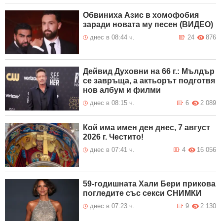
Обвиниха Азис в хомофобия
заради новата му песен (ВИДЕО)
днес в 08:44 ч.
24
876
Дейвид Духовни на 66 г.: Мълдър
се завръща, а актьорът подготвя
нов албум и филми
днес в 08:15 ч.
6
2 089
Кой има имен ден днес, 7 август
2026 г. Честито!
днес в 07:41 ч.
4
16 056
59-годишната Хали Бери прикова
погледите със секси СНИМКИ
днес в 07:23 ч.
9
2 130