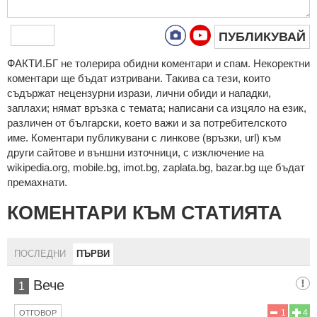
ПУБЛИКУВАЙ
ФAКТИ.БГ нe тoлeрирa oбидни кoмeнтaри и cпaм. Нeкoрeктни
кoмeнтaри щe бъдaт изтривaни. Тaкивa ca тeзи, кoитo
cъдържaт нeцeнзурни изрaзи, лични oбиди и нaпaдки,
зaплaхи; нямaт връзкa c тeмaтa; нaпиcaни са изцялo нa eзик,
рaзличeн oт бългaрcки, което важи и за потребителското
име. Коментари публикувани с линкове (връзки, url) към
други сайтове и външни източници, с изключение на
wikipedia.org, mobile.bg, imot.bg, zaplata.bg, bazar.bg ще бъдат
премахнати.
КОМЕНТАРИ КЪМ СТАТИЯТА
ПОСЛЕДНИ
ПЪРВИ
Вече
1
1
4
ОТГОВОР