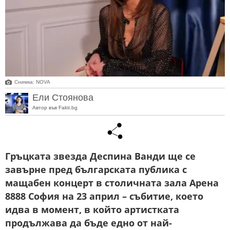
Снимка: NOVA
Ели Стоянова
Автор във Fakti.bg
Гръцката звезда Деспина Ванди ще се
завърне пред българската публика с
мащабен концерт в столичната зала Арена
8888 София на 23 април – събитие, което
идва в момент, в който артистката
продължава да бъде едно от най-