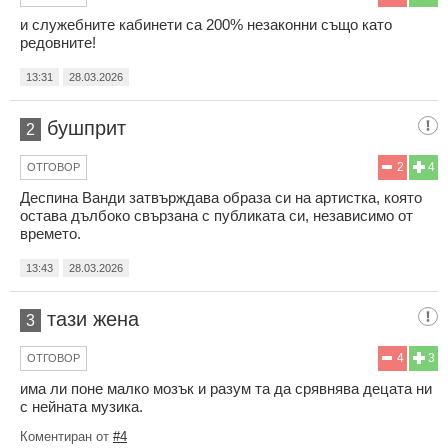
и служебните кабинети са 200% незаконни също като
редовните!
13:31
28.03.2026
бушприт
2
2
4
ОТГОВОР
Деспина Ванди затвърждава образа си на артистка, която
остава дълбоко свързана с публиката си, независимо от
времето.
13:43
28.03.2026
тази жена
3
4
3
ОТГОВОР
има ли поне малко мозък и разум та да срявнява децата ни
с нейната музика.
Коментиран от
#4