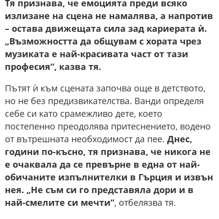
Тя признава, че емоцията преди всяко
излизане на сцена не намалява, а напротив
– остава движещата сила зад кариерата ѝ.
„Възможността да общувам с хората чрез
музиката е най-красивата част от тази
професия“, казва тя.
Пътят ѝ към сцената започва още в детството,
но не без предизвикателства. Ванди определя
себе си като срамежливо дете, което
постепенно преодолява притеснението, водено
от вътрешната необходимост да пее.
Днес,
години по-късно, тя признава, че никога не
е очаквала да се превърне в една от най-
обичаните изпълнителки в Гърция и извън
нея. „Не съм си го представяла дори и в
най-смелите си мечти“
, отбелязва тя.