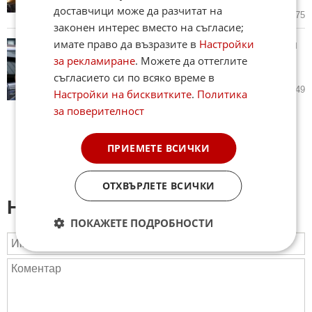
доставчици може да разчитат на
27.07.2026
2
1 275
законен интерес вместо на съгласие;
имате право да възразите в
Настройки
Меган Маркъл сподели семейни
СНИМКИ от дома на принцеса
за рекламиране
. Можете да оттеглите
Даяна
съгласието си по всяко време в
24.07.2026
3
2 149
Настройки на бисквитките
.
Политика
за поверителност
ПРИЕМЕТЕ ВСИЧКИ
ОТХВЪРЛЕТЕ ВСИЧКИ
Напиши коментар:
ПОКАЖЕТЕ ПОДРОБНОСТИ