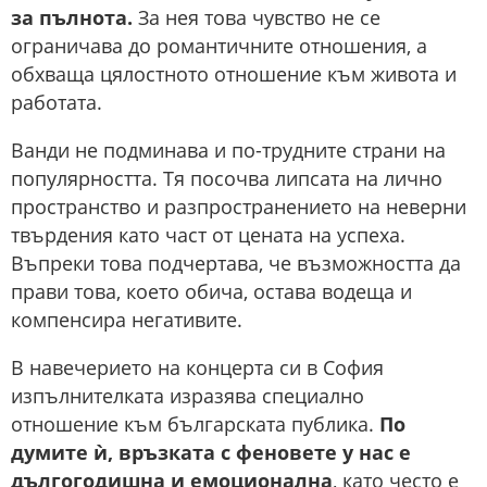
за пълнота.
За нея това чувство не се
ограничава до романтичните отношения, а
обхваща цялостното отношение към живота и
работата.
Ванди не подминава и по-трудните страни на
популярността. Тя посочва липсата на лично
пространство и разпространението на неверни
твърдения като част от цената на успеха.
Въпреки това подчертава, че възможността да
прави това, което обича, остава водеща и
компенсира негативите.
В навечерието на концерта си в София
изпълнителката изразява специално
отношение към българската публика.
По
думите ѝ, връзката с феновете у нас е
дългогодишна и емоционална
, като често е