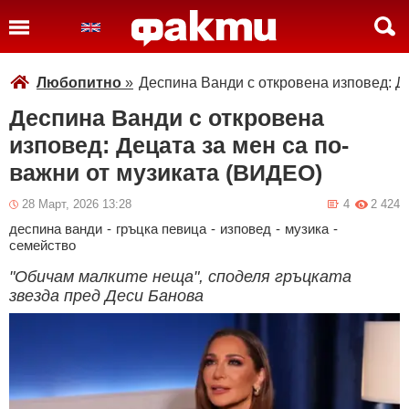
Любопитно
»
Деспина Ванди с откровена изповед: Д
Деспина Ванди с откровена
изповед: Децата за мен са по-
важни от музиката (ВИДЕО)
28 Март, 2026 13:28
4
2 424
деспина ванди
-
гръцка певица
-
изповед
-
музика
-
семейство
"Обичам малките неща", споделя гръцката
звезда пред Деси Банова