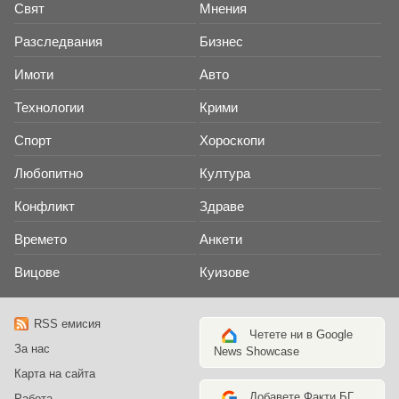
Свят
Мнения
Разследвания
Бизнес
Имоти
Авто
Технологии
Крими
Спорт
Хороскопи
Любопитно
Култура
Конфликт
Здраве
Времето
Анкети
Вицове
Куизове
RSS емисия
Четете ни в Google
За нас
News Showcase
Карта на сайта
Добавете Факти.БГ
Работа