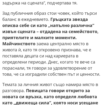
задържа на сцената“, подчертава тя.
Зад публичния образ стои човек, който търси
баланс в ежедневието.
Гръцката звезда
описва себе си като „напълно различна“
извън сцената – отдаденa на семейството,
приятелите и малките моменти.
Майчинството
заема централно място в
живота ѝ, като тя откровено признава, че е
поставяла децата си над кариерата в
определени периоди. Днес, когато те вече са
пораснали, тя говори за удовлетворение от
това, че са изградили собствен път и ценности.
Темата за личния живот също намира място в
разговора.
Певицата говори открито за
новата си връзка, като определя любовта
като „движеща сила“, която носи усещане