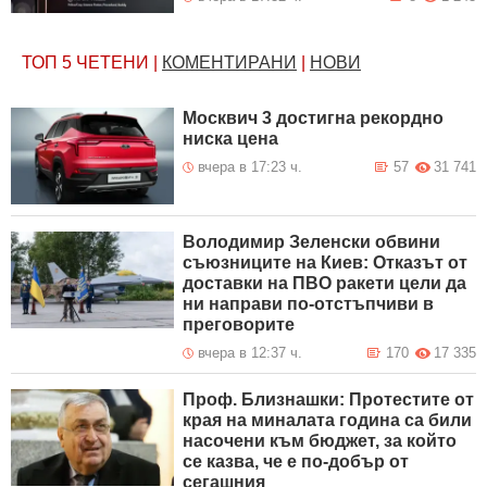
ТОП 5
ЧЕТЕНИ
|
КОМЕНТИРАНИ
|
НОВИ
Москвич 3 достигна рекордно
ниска цена
вчера в 17:23 ч.
57
31 741
Володимир Зеленски обвини
съюзниците на Киев: Отказът от
доставки на ПВО ракети цели да
ни направи по-отстъпчиви в
преговорите
вчера в 12:37 ч.
170
17 335
Проф. Близнашки: Протестите от
края на миналата година са били
насочени към бюджет, за който
се казва, че е по-добър от
сегашния