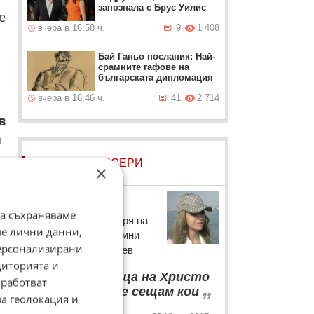
запознала с Брус Уилис
е
вчера в 16:58 ч.
9
1 408
Бай Ганьо посланик: Най-
срамните гафове на
българската дипломация
вчера в 16:46 ч.
41
2 714
в
а
ЛОВЦИ НА БИСЕРИ
×
Сузанита
да съхраняваме
14-годишната дъщеря на
ме лични данни,
Орхан Мурад не помни
персонализирани
какво е чела от Ботев
диторията и
“
Чела съм неща на Христо
работват
„
Ботев, но не се сещам кои
за геолокация и