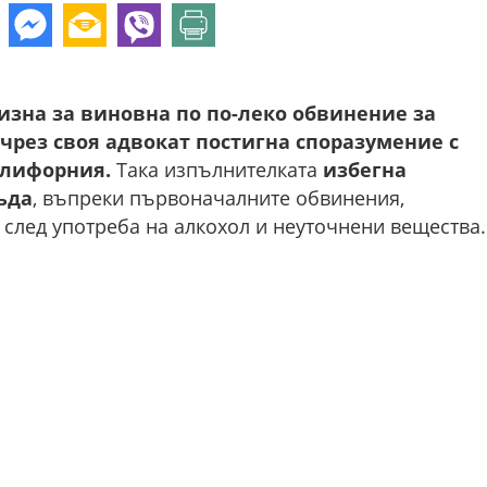
изна за виновна по по-леко обвинение за
чрез своя адвокат постигна споразумение с
алифорния.
Така изпълнителката
избегна
ъда
, въпреки първоначалните обвинения,
след употреба на алкохол и неуточнени вещества.