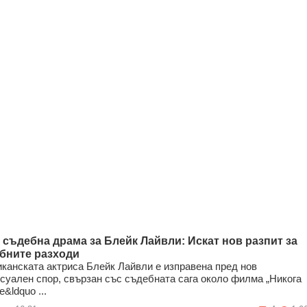
 съдебна драма за Блейк Лайвли: Искат нов разпит за
бните разходи
канската актриса Блейк Лайвли е изправена пред нов
суален спор, свързан със съдебната сага около филма „Никога
&ldquo ...