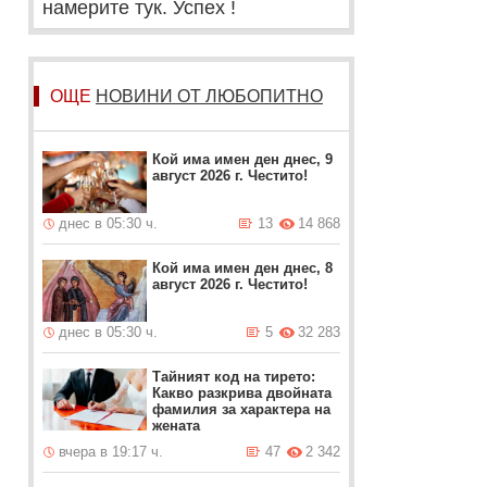
намерите тук. Успех !
ОЩЕ
НОВИНИ ОТ ЛЮБОПИТНО
Кой има имен ден днес, 9
август 2026 г. Честито!
днес в 05:30 ч.
13
14 868
Кой има имен ден днес, 8
август 2026 г. Честито!
днес в 05:30 ч.
5
32 283
Тайният код на тирето:
Какво разкрива двойната
фамилия за характера на
жената
вчера в 19:17 ч.
47
2 342