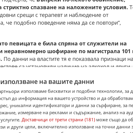
а стриктно спазване на наложените условия.
Т
довни срещи с терапевт и наблюдение от
а, че подобно поведение няма да се повтори“,
ато певицата е била спряна от служители на
и неравномерно шофиране по магистрала 101 
а.
По данни на властите тя е показвала признаци н
тестове са установили наличие на алкохол и други
тни стойности или видове.
 използване на вашите данни
ерес, като се вписва в по-широкия контекст на
артньори използваме бисквитки и подобни технологии, за 
елства, през които Спиърс преминава през
остъп до информация на вашето устройство и да обработва
ането на дългогодишното ѝ попечителство
адрес, уникални идентификатори и данни за сърфиране, за 
о възстановява професионалната си активност
ржание, измерване на реклами и съдържание, анализ на ау
 през 2023 г. издаде мемоарите си „The Woman
 услугите.
Доставчици от трети страни (181)
може също да об
е за нехудожествена литература и
ези и други цели, включително използване на точни данни 