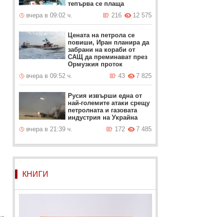
тепърва се плаща
вчера в 09:02 ч.
216
12 575
Цената на петрола се
повиши, Иран планира да
забрани на кораби от
САЩ да преминават през
Ормузкия проток
вчера в 09:52 ч.
43
7 825
Русия извърши една от
най-големите атаки срещу
петролната и газовата
индустрия на Украйна
вчера в 21:39 ч.
172
7 485
КНИГИ