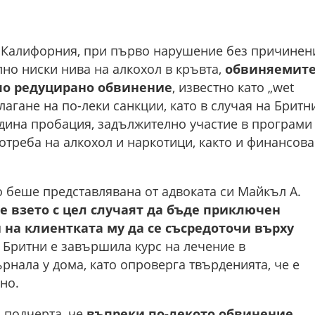
а Калифорния, при първо нарушение без причинен
но ниски нива на алкохол в кръвта,
обвиняемит
 по редуцирано обвинение
, известно като „wet
алагане на по-леки санкции, като в случая на Бритн
одина пробация, задължително участие в програми
треба на алкохол и наркотици, както и финансова
то беше представлявана от адвоката си Майкъл А.
е взето с цел случаят да бъде приключен
 на клиентката му да се съсредоточи върху
 Бритни е завършила курс на лечение в
рнала у дома, като опроверга твърденията, че е
но.
 подчерта, че
въпреки по-лекото обвинение,