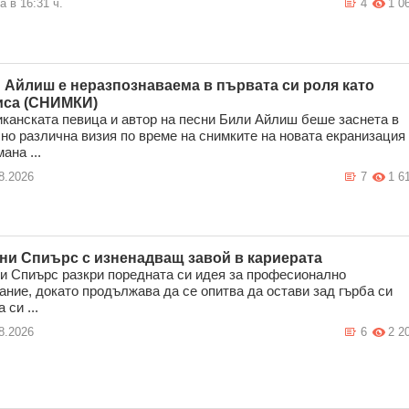
а в 16:31 ч.
4
1 0
 Айлиш е неразпознаваема в първата си роля като
иса (СНИМКИ)
канската певица и автор на песни Били Айлиш беше заснета в
но различна визия по време на снимките на новата екранизация
ана ...
8.2026
7
1 6
ни Спиърс с изненадващ завой в кариерата
и Спиърс разкри поредната си идея за професионално
ание, докато продължава да се опитва да остави зад гърба си
 си ...
8.2026
6
2 2