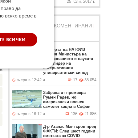
Някои
25 Юли, 2017 г.
 право да
по всяко време в
ТОП 5
ЧЕТЕНИ
|
КОМЕНТИРАНИ
|
НОВИ
ТЕ ВСИЧКИ
Ректорът на НАТФИЗ
заменя Министъра на
☆
образованието и науката
като лидер на
алтернативния
а.
университетски синод
вчера в 12:42 ч.
17
38 054
Забрана от премиера
Румен Радев, но
американски военен
самолет кацна в София
вчера в 16:12 ч.
136
21 886
Д-р Атанас Мангъров пред
ФАКТИ: След шест години
сметката за COVID