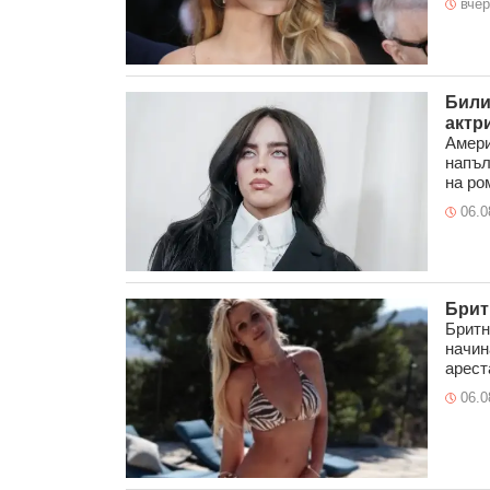
вчер
Били
актр
Амери
напъл
на ром
06.0
Брит
Бритн
начин
ареста
06.0