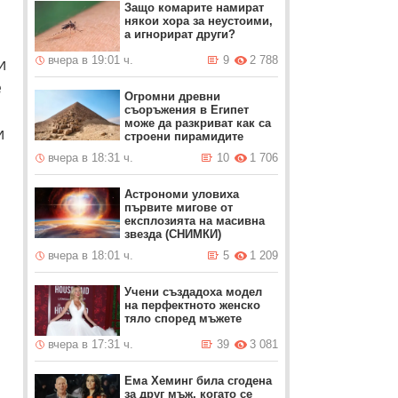
Защо комарите намират
някои хора за неустоими,
а игнорират други?
и
вчера в 19:01 ч.
9
2 788
е
Огромни древни
съоръжения в Египет
може да разкриват как са
и
строени пирамидите
вчера в 18:31 ч.
10
1 706
Астрономи уловиха
първите мигове от
експлозията на масивна
звезда (СНИМКИ)
вчера в 18:01 ч.
5
1 209
Учени създадоха модел
на перфектното женско
тяло според мъжете
вчера в 17:31 ч.
39
3 081
Ема Хеминг била сгодена
за друг мъж, когато се