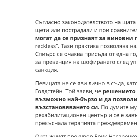
Съгласно законодателството на щат
щети или пострадали и при сравнител
могат да се признаят за виновни
reckless“. Тази практика позволява н
Спиърс се очаква присъда от една г
за превенция на шофирането след упо
санкция.
Певицата не се яви лично в съда, ка
Голдстейн. Той заяви, че
решението 
възможно най-бързо и да позволи
възстановяването си.
По думите му
рехабилитационен център и се е завъ
прекъснала терапията преждевремен
Окръжният прокурор Ерик Насаренко