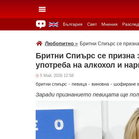
България
Свят
Мнения
Разслед
Здраве
Времето
Анкети
Вицове
Куизове
Любопитно
»
Бритни Спиърс се призна
Бритни Спиърс се призна 
употреба на алкохол и нар
5 Май, 2026 12:58
бритни спиърс
-
певица
-
виновна
-
шофиране в
Заради признанието певицата ще полу