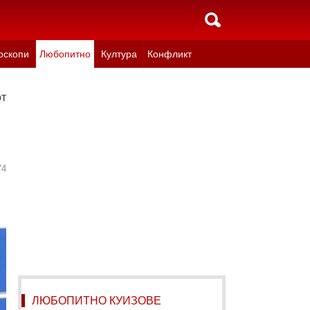
оскопи
Любопитно
Култура
Конфликт
отици
74
ЛЮБОПИТНО КУИЗОВЕ