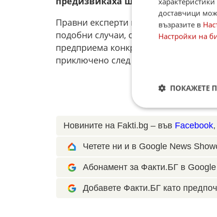
предизвикаха широк обществен о
характеристики 
доставчици може
Правни експерти коментират, че пост
възразите в
Нас
подобни случаи, особено когато обв
Настройки на б
предприема конкретни стъпки за леч
приключено след изпълнение на нал
ПОКАЖЕТЕ 
Новините на Fakti.bg – във
Facebook
Четете ни и в Google News Show
Абонамент за Факти.БГ в Google 
Добавете Факти.БГ като предпоч