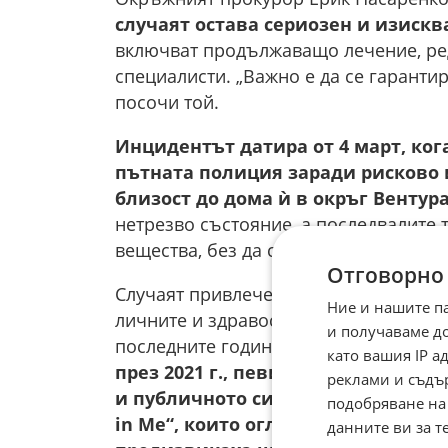
случаят остава сериозен и изискв
включват продължаващо лечение, ре
специалисти. „Важно е да се гарантир
посочи той.
Инцидентът датира от 4 март, ког
пътната полиция заради рисково 
близост до дома ѝ в окръг Вентур
нетрезво състояние, а последвалите 
вещества, без да се уточняват конкре
Отговорно
Случаят привлече засилен медиен инт
Ние и нашите п
личните и здравословни предизвикат
и получаваме д
последните години.
След прекратяв
като вашия IP 
през 2021 г., певицата постепенн
реклами и съдъ
и публичното си присъствие, като
подобряване на
in Me“, които оглавиха класациит
данните ви за т