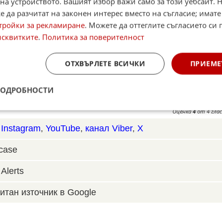
тзвук.
на устройството. Вашият избор важи само за този уебсайт. 
 да разчитат на законен интерес вместо на съгласие; имате
игнатото споразумение е стандартна практика при
тройки за рекламиране
. Можете да оттеглите съгласието си 
иняемият съдейства на разследването и
исквитките
.
Политика за поверителност
ение. Очаква се делото да бъде окончателно
ожените мерки.
ОТХВЪРЛЕТЕ ВСИЧКИ
ПРИЕМЕ
ПОДРОБНОСТИ
☆
☆
☆
☆
Поставете оценка:
Оценка
4
от
4
глас
,
Instagram
,
YouTube
,
канал Viber
,
X
case
Alerts
итан източник в Google