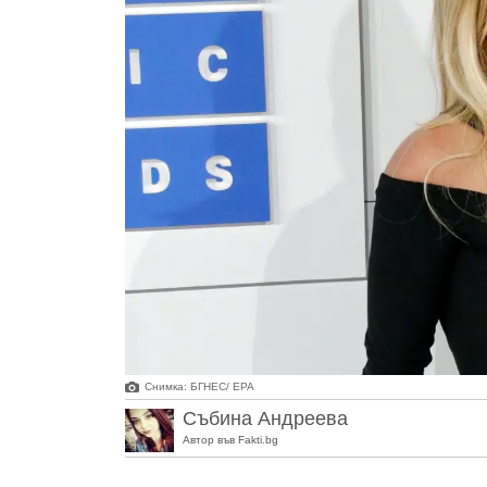
Снимка: БГНЕС/ EPA
Събина Андреева
Автор във Fakti.bg