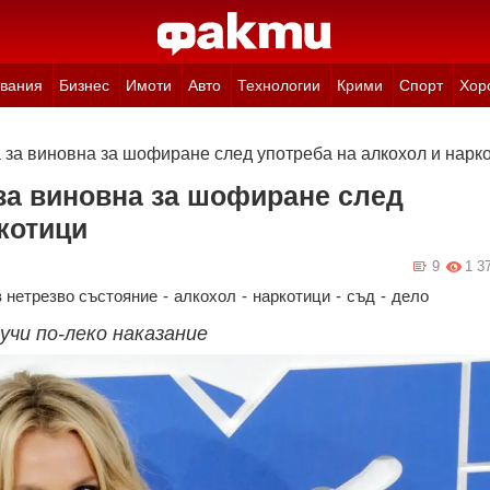
вания
Бизнес
Имоти
Авто
Технологии
Крими
Спорт
Хор
 за виновна за шофиране след употреба на алкохол и нарк
за виновна за шофиране след
котици
9
1 3
 нетрезво състояние
-
алкохол
-
наркотици
-
съд
-
дело
чи по-леко наказание