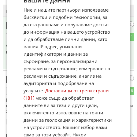
вашите данни
Ние и нашите партньори използваме
ПОСЛЕДНИ
ПЪРВИ
бисквитки и подобни технологии, за
да съхраняваме и получаваме достъп
Последния Софиянец
1
до информация на вашето устройство
1
11
ОТГОВОР
и да обработваме лични данни, като
вашия IP адрес, уникални
Човек може да си избира само приятелите.Роднините
каквото ти се падне.
идентификатори и данни за
сърфиране, за персонализирани
18:03
13.05.2026
реклами и съдържание, измерване на
реклами и съдържание, анализ на
Много важно
2
аудиторията и подобряване на
услугите.
Доставчици от трети страни
1
6
ОТГОВОР
(181)
може също да обработват
Не знам как щях да спя, ако не я знаех тази новина. Ма
данните ви за тези и други цели,
много ме интересуват тези ингилизи давайте повече новини
за тях щом тук нямаме такива.
включително използване на точни
данни за геолокация и характеристики
18:05
13.05.2026
на устройството. Вашият избор важи
само за този уебсайт. Някои