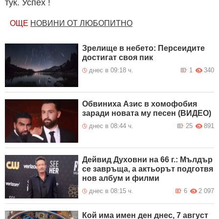
тук. Успех !
ОЩЕ
НОВИНИ ОТ ЛЮБОПИТНО
Зрелище в небето: Персеидите
достигат своя пик
днес в 09:18 ч.
1
340
Обвиниха Азис в хомофобия
заради новата му песен (ВИДЕО)
днес в 08:44 ч.
25
891
Дейвид Духовни на 66 г.: Мълдър
се завръща, а актьорът подготвя
нов албум и филми
днес в 08:15 ч.
6
2 097
Кой има имен ден днес, 7 август