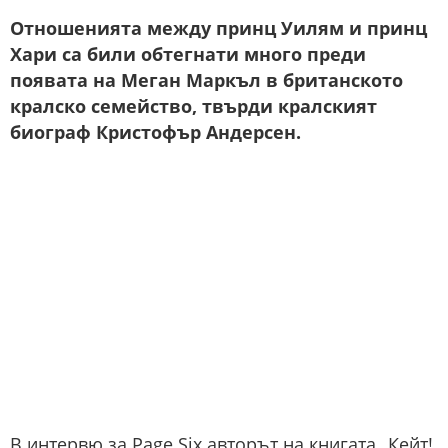
Отношенията между принц Уилям и принц
Хари са били обтегнати много преди
появата на Меган Маркъл в британското
кралско семейство, твърди кралският
биограф Кристофър Андерсен.
В интервю за Page Six авторът на книгата „Кейт!