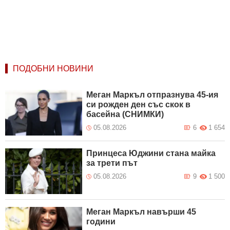
ПОДОБНИ НОВИНИ
Меган Маркъл отпразнува 45-ия
си рожден ден със скок в
басейна (СНИМКИ)
05.08.2026
6
1 654
Принцеса Юджини стана майка
за трети път
05.08.2026
9
1 500
Меган Маркъл навърши 45
години