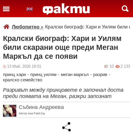
Любопитно
»
Кралски биограф: Хари и Уилям били с
Кралски биограф: Хари и Уилям
били скарани още преди Меган
Маркъл да се появи
13 Май, 2026 18:01
10
2 133
принц хари
-
принц уилям
-
меган маркъл
-
разрив
-
кралско семейство
Разривът между принцовете е започнал доста
преди появата на Меган, разкри запознат
Събина Андреева
Автор във Fakti.bg