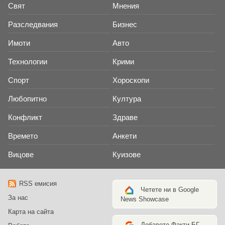
Свят
Мнения
Разследвания
Бизнес
Имоти
Авто
Технологии
Крими
Спорт
Хороскопи
Любопитно
Култура
Конфликт
Здраве
Времето
Анкети
Вицове
Куизове
RSS емисия
Четете ни в Google
За нас
News Showcase
Карта на сайта
Добавете Факти.БГ