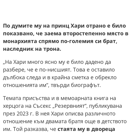
По думите му на принц Хари отрано е било
показвано, че заема второстепенно място в
монархията спрямо по-големия си брат,
наследник на трона.
„На Хари много ясно му е било дадено да
разбере, че е по-нисшият. Това е оставило
дълбока следа и в крайна сметка е обрекло
отношенията им“, твърди биографът.
Темата присъства и в мемоарната книга на
херцога на Съсекс „Резервният“, публикувана
през 2023 г. В нея Хари описва различното
отношение към двамата братя още в детството
им. Той разказва, че
стаята му в двореца