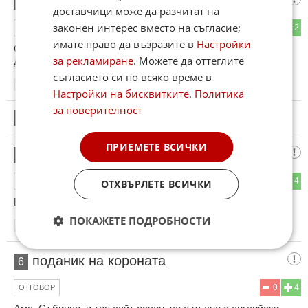
Кирилка онуфри сребърна монета
3
доставчици може да разчитат на
законен интерес вместо на съгласие;
3
2
ОТГОВОР
имате право да възразите в
Настройки
Скараха се заради това че спореха кой да ме изплющи от
за рекламиране
. Можете да оттеглите
двамата 🤭🐐🥳
съгласието си по всяко време в
18:26
13.05.2026
Настройки на бисквитките
.
Политика
за поверителност
4
Този коментар е премахнат от модератор.
ПРИЕМЕТЕ ВСИЧКИ
Много важно!
5
2
4
ОТГОВОР
ОТХВЪРЛЕТЕ ВСИЧКИ
Е гати новината.
ПОКАЖЕТЕ ПОДРОБНОСТИ
19:07
13.05.2026
поданик на короната
6
0
4
ОТГОВОР