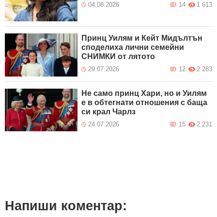
04.08.2026
14
1 613
Принц Уилям и Кейт Мидълтън
споделиха лични семейни
СНИМКИ от лятото
29.07.2026
12
2 283
Не само принц Хари, но и Уилям
е в обтегнати отношения с баща
си крал Чарлз
24.07.2026
15
2 231
Напиши коментар: