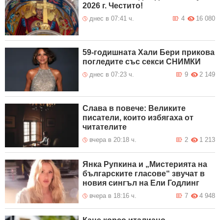
2026 г. Честито!
днес в 07:41 ч.
4
16 080
59-годишната Хали Бери прикова
погледите със секси СНИМКИ
днес в 07:23 ч.
9
2 149
Слава в повече: Великите
писатели, които избягаха от
читателите
вчера в 20:18 ч.
2
1 213
Янка Рупкина и „Мистерията на
българските гласове“ звучат в
новия сингъл на Ели Годлинг
вчера в 18:16 ч.
7
4 948