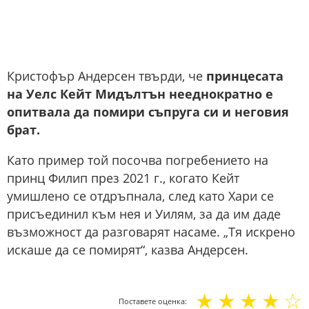
Кристофър Андерсен твърди, че
принцесата
на Уелс Кейт Мидълтън нееднократно е
опитвала да помири съпруга си и неговия
брат.
Като пример той посочва погребението на
принц Филип през 2021 г., когато Кейт
умишлено се отдръпнала, след като Хари се
присъединил към нея и Уилям, за да им даде
възможност да разговарят насаме. „Тя искрено
искаше да се помирят“, казва Андерсен.
☆
☆
☆
☆
☆
Поставете оценка: