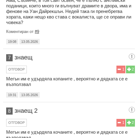
Ама, Събинче, в тоя сайт освен, че е пълно с английски
поданици, които много ги вълнуват драмите в двора, има и
фенове на Уан Дайрекшън. Недей така ги пренебрегва
хората, кажи нещо кво става с вокалиста, ще се оправи ли
човека?
Коментиран от
#9
19:08
13.05.2026
знаещ
7
1
2
ОТГОВОР
Мегън им е удърдяла копаните , вероятно и дядката се е
възползвал
19:31
13.05.2026
знаещ 2
8
1
2
ОТГОВОР
Мегън им е удърдяла кочаните , вероятно и дядката се е
възползвал