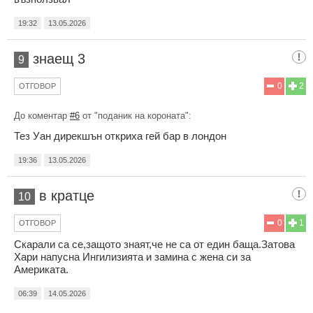
19:32
13.05.2026
знаещ 3
9
0
2
ОТГОВОР
До коментар
#6
от "поданик на короната":
Тез Уан дирекшън откриха гей бар в лондон
19:36
13.05.2026
в кратце
10
0
1
ОТГОВОР
Скарали са се,защото знаят,че не са от един баща.Затова
Хари напусна Ингилизията и замина с жена си за
Америката.
06:39
14.05.2026