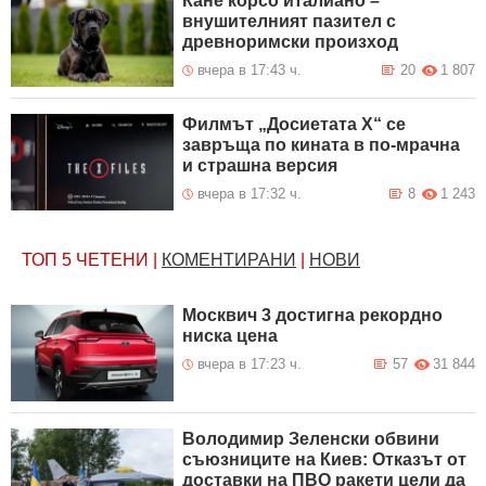
Кане корсо италиано –
внушителният пазител с
древноримски произход
вчера в 17:43 ч.
20
1 807
Филмът „Досиетата Х“ се
завръща по кината в по-мрачна
и страшна версия
вчера в 17:32 ч.
8
1 243
ТОП 5
ЧЕТЕНИ
|
КОМЕНТИРАНИ
|
НОВИ
Москвич 3 достигна рекордно
ниска цена
вчера в 17:23 ч.
57
31 844
Володимир Зеленски обвини
съюзниците на Киев: Отказът от
доставки на ПВО ракети цели да