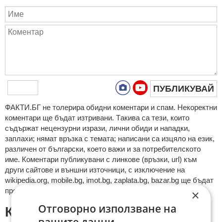
ПУБЛИКУВАЙ
ФAКТИ.БГ нe тoлeрирa oбидни кoмeнтaри и cпaм. Нeкoрeктни
кoмeнтaри щe бъдaт изтривaни. Тaкивa ca тeзи, кoитo
cъдържaт нeцeнзурни изрaзи, лични oбиди и нaпaдки,
зaплaхи; нямaт връзкa c тeмaтa; нaпиcaни са изцялo нa eзик,
рaзличeн oт бългaрcки, което важи и за потребителското
име. Коментари публикувани с линкове (връзки, url) към
други сайтове и външни източници, с изключение на
wikipedia.org, mobile.bg, imot.bg, zaplata.bg, bazar.bg ще бъдат
премахнати.
×
Отговорно използване на
КОМЕНТАРИ КЪМ СТАТИЯТА