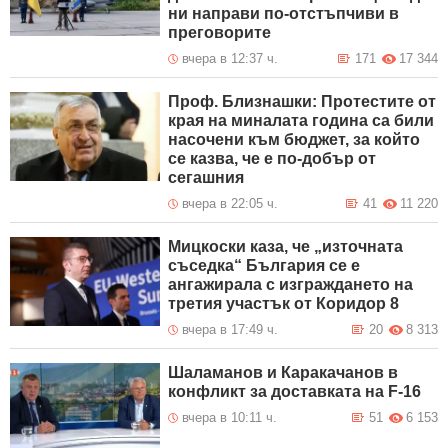
ни направи по-отстъпчиви в
преговорите
вчера в 12:37 ч.
171
17 344
Проф. Близнашки: Протестите от
края на миналата година са били
насочени към бюджет, за който
се казва, че е по-добър от
сегашния
вчера в 22:05 ч.
41
11 220
Мицкоски каза, че „източната
съседка“ България се е
ангажирала с изграждането на
третия участък от Коридор 8
вчера в 17:49 ч.
20
8 313
Шаламанов и Каракачанов в
конфликт за доставката на F-16
вчера в 10:11 ч.
51
6 153