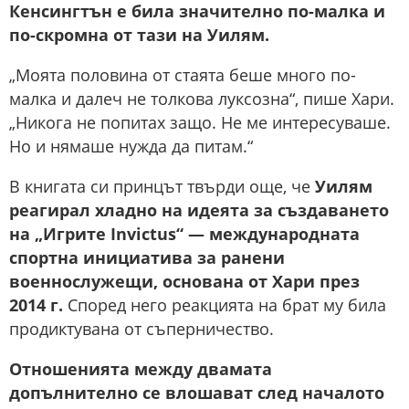
Кенсингтън е била значително по-малка и
по-скромна от тази на Уилям.
„Моята половина от стаята беше много по-
малка и далеч не толкова луксозна“, пише Хари.
„Никога не попитах защо. Не ме интересуваше.
Но и нямаше нужда да питам.“
В книгата си принцът твърди още, че
Уилям
реагирал хладно на идеята за създаването
на „Игрите Invictus“ — международната
спортна инициатива за ранени
военнослужещи, основана от Хари през
2014 г.
Според него реакцията на брат му била
продиктувана от съперничество.
Отношенията между двамата
допълнително се влошават след началото