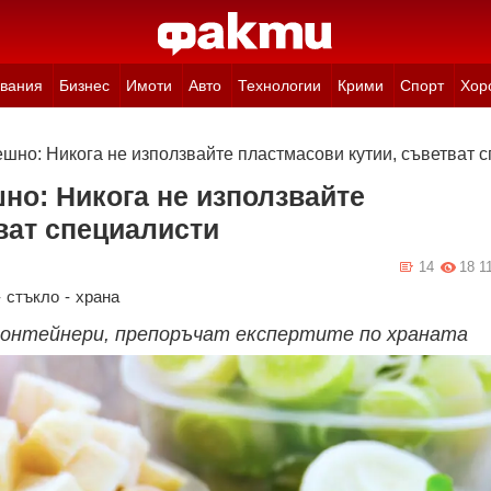
вания
Бизнес
Имоти
Авто
Технологии
Крими
Спорт
Хор
шно: Никога не използвайте пластмасови кутии, съветват 
но: Никога не използвайте
ват специалисти
14
18 1
-
стъкло
-
храна
контейнери, препоръчат експертите по храната