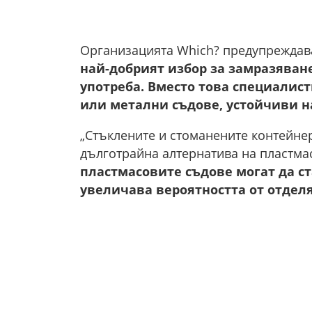
Организацията Which? предупреждав
най-добрият избор за замразяван
употреба. Вместо това специалис
или метални съдове, устойчиви н
„Стъклените и стоманените контейне
дълготрайна алтернатива на пластмас
пластмасовите съдове могат да ст
увеличава вероятността от отдел