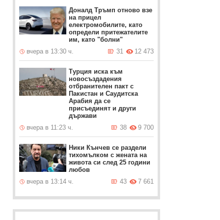
Доналд Тръмп отново взе
на прицел
електромобилите, като
определи притежателите
им, като "болни"
вчера в 13:30 ч.
31
12 473
Турция иска към
новосъздадения
отбранителен пакт с
Пакистан и Саудитска
Арабия да се
присъединят и други
държави
вчера в 11:23 ч.
38
9 700
Ники Кънчев се раздели
тихомълком с жената на
живота си след 25 години
любов
вчера в 13:14 ч.
43
7 661