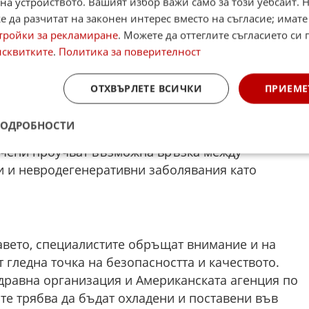
аси — още по-малки частици, които потенциално
на устройството. Вашият избор важи само за този уебсайт. 
зъчната бариера.
 да разчитат на законен интерес вместо на съгласие; имате
тройки за рекламиране
. Можете да оттеглите съгласието си 
ки, че могат да преминат през защитните
исквитките
.
Политика за поверителност
т пренесени заедно с хранителни вещества“,
ОТХВЪРЛЕТЕ ВСИЧКИ
ПРИЕМЕ
егорични доказателства за дългосрочното
ПОДРОБНОСТИ
рху човешкото здраве, но изследванията в тази
учени проучват възможна връзка между
и и невродегенеративни заболявания като
авето, специалистите обръщат внимание и на
 гледна точка на безопасността и качеството.
дравна организация и Американската агенция по
ите трябва да бъдат охладени и поставени във