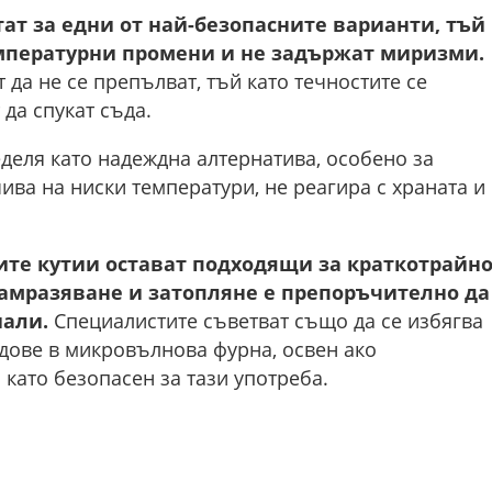
тат за едни от най-безопасните варианти, тъй
мпературни промени и не задържат миризми.
да не се препълват, тъй като течностите се
да спукат съда.
еля като надеждна алтернатива, особено за
ива на ниски температури, не реагира с храната и
те кутии остават подходящи за краткотрайн
замразяване и затопляне е препоръчително да
иали.
Специалистите съветват също да се избягва
дове в микровълнова фурна, освен ако
като безопасен за тази употреба.