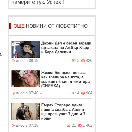
намерите тук. Успех !
ОЩЕ
НОВИНИ ОТ ЛЮБОПИТНО
Джони Деп е бесен заради
връзката на Амбър Хърд
и Кара Делевин
,
днес в 08:15 ч.
3
426
Жизел Бюндхен показа
как тренира на яхта, а
малкият ѝ син я имитира
(СНИМКА)
днес в 07:40 ч.
4
904
Емрах Стораро вдига
пищна сватба с Айлян -
ще празнуват 3 дни и 3
нощи
днес в 07:19 ч.
21
1 462