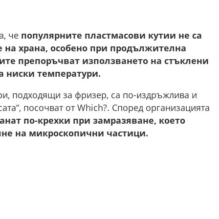
а, че
популярните пластмасови кутии не са
е на храна, особено при продължителна
тите препоръчват използването на стъклени
а ниски температури.
ри, подходящи за фризер, са по-издръжлива и
ата“, посочват от Which?. Според организацията
анат по-крехки при замразяване, което
яне на микроскопични частици.