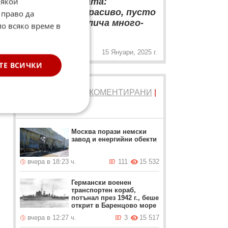
Някои
плаж през зимата:
романтично, красиво, пусто
 право да
и не ти се съблича много-
по всяко време в
„
много....
15 Януари, 2025 г.
ТЕ ВСИЧКИ
ТОП 5
ЧЕТЕНИ
|
КОМЕНТИРАНИ
|
НОВИ
Москва порази немски
завод и енергийни обекти
вчера в 18:23 ч.
111
15 532
Германски военен
транспортен кораб,
потънал през 1942 г., беше
открит в Баренцово море
вчера в 12:27 ч.
3
15 517