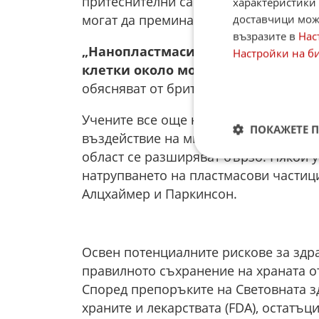
притеснителни са т.нар. нанопластм
характеристики 
могат да преминават през кръвно-мо
доставчици може
възразите в
Нас
„Нанопластмасите са толкова мал
Настройки на б
клетки около мозъка или да бъда
обясняват от британската агенция.
Учените все още не разполагат с кат
ПОКАЖЕТЕ 
въздействие на микропластмасите въ
област се разширяват бързо. Някои 
натрупването на пластмасови частиц
Алцхаймер и Паркинсон.
Освен потенциалните рискове за здр
правилното съхранение на храната от
Според препоръките на Световната з
храните и лекарствата (FDA), остатъц