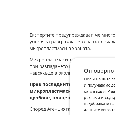
Експертите предупреждават, че мног
ускорява разграждането на материал
микропластмаси в храната.
Микропластмасите представляват част
при разпадането на по-големи пластм
Отговорно
навсякъде в околната среда — във вод
Ние и нашите п
През последните години редица н
и получаваме д
микропластмаси и в човешкия ор
като вашия IP 
дробове, плацентата и кърмата.
реклами и съдъ
подобряване на
Според Агенцията за здравна сигурн
данните ви за т