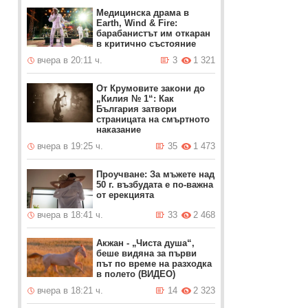
Медицинска драма в
Earth, Wind & Fire:
барабанистът им откаран
в критично състояние
вчера в 20:11 ч.
3
1 321
От Крумовите закони до
„Килия № 1“: Как
България затвори
страницата на смъртното
наказание
вчера в 19:25 ч.
35
1 473
Проучване: За мъжете над
50 г. възбудата е по-важна
от ерекцията
вчера в 18:41 ч.
33
2 468
Акжан - „Чиста душа“,
беше видяна за първи
път по време на разходка
в полето (ВИДЕО)
вчера в 18:21 ч.
14
2 323