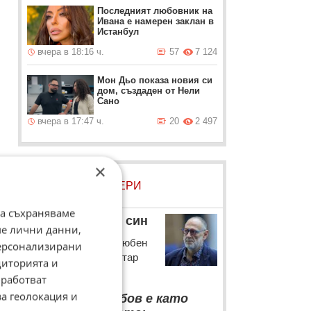
Последният любовник на
Ивана е намерен заклан в
Истанбул
вчера в 18:16 ч.
57
7 124
Мон Дьо показа новия си
дом, създаден от Нели
Сано
вчера в 17:47 ч.
20
2 497
т
×
ЛОВЦИ НА БИСЕРИ
да съхраняваме
Любен Дилов – син
ме лични данни,
Интелектуалецът Любен
персонализирани
Дилов - син с коментар
диторията и
във "Фейсбук"
работват
“
за геолокация и
Късната любов е като