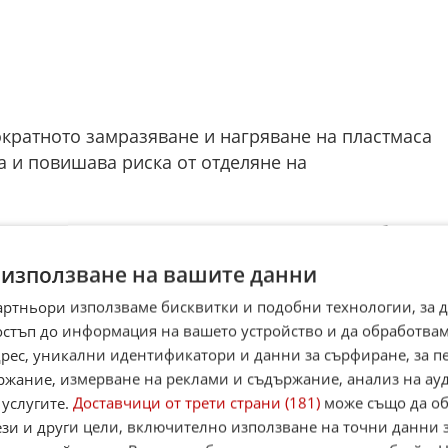
ократното замразяване и нагряване на пластмаса
а и повишава риска от отделяне на
ици с размер под 5 милиметра, които се образува
асови изделия. Те вече се откриват практически
 използване на вашите данни
ата, почвата, въздуха и хранителната верига.
артньори използваме бисквитки и подобни технологии, за 
аучни изследвания установиха наличие на
остъп до информация на вашето устройство и да обработва
ганизъм — включително в кръвта, белите
адрес, уникални идентификатори и данни за сърфиране, за 
ржание, измерване на реклами и съдържание, анализ на ау
 услугите.
Доставчици от трети страни (181)
може също да об
ост на Обединеното кралство (UKHSA) особено
ези и други цели, включително използване на точни данни 