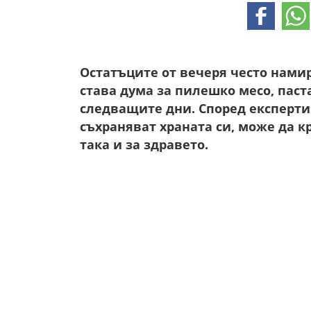
Остатъците от вечеря често нами
става дума за пилешко месо, пас
следващите дни. Според експерти 
съхраняват храната си, може да к
така и за здравето.