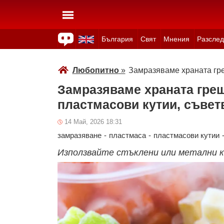
България
Свят
Мнения
Разслед
Здраве
Времето
Анкети
Вицове
Куизове
Любопитно
»
Замразяваме храната гре
Замразяваме храната греш
пластмасови кутии, съвет
14 Май, 2026 18:31
замразяване
-
пластмаса
-
пластмасови кутии
Използвайте стъклени или метални 