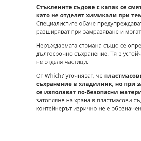
Стъклените съдове с капак се смя
като не отделят химикали при те
Специалистите обаче предупреждават 
разширяват при замразяване и могат 
Неръждаемата стомана също се опред
дългосрочно съхранение. Тя е устойч
не отделя частици.
От Which? уточняват, че
пластмасови
съхранение в хладилник, но при 
се използват по-безопасни матер
затопляне на храна в пластмасови съ
контейнерът изрично не е обозначен 