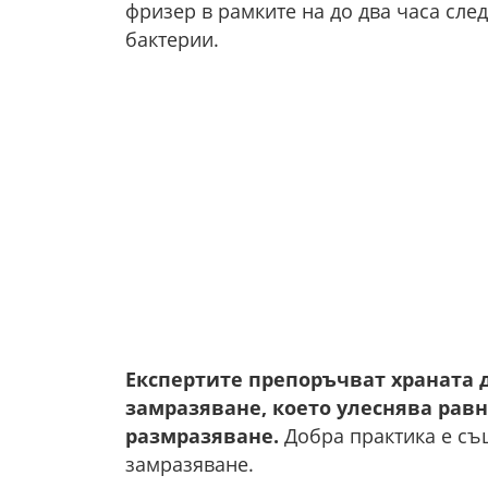
фризер в рамките на до два часа след
бактерии.
Експертите препоръчват храната 
замразяване, което улеснява рав
размразяване.
Добра практика е същ
замразяване.