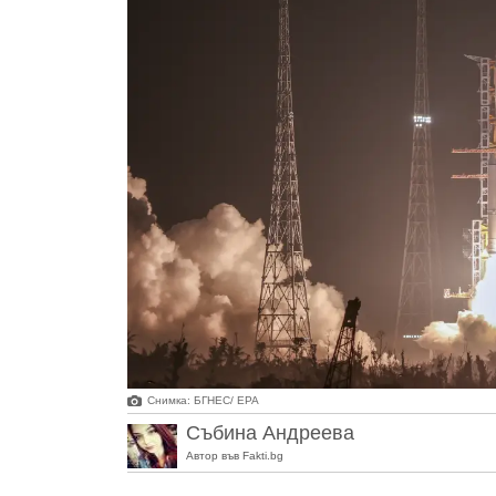
Снимка: БГНЕС/ EPA
Събина Андреева
Автор във Fakti.bg