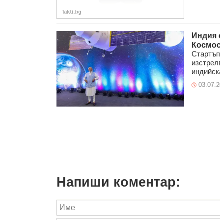
Индия 
Космос
Стартъп
изстрел
индийска
03.07.
Напиши коментар: