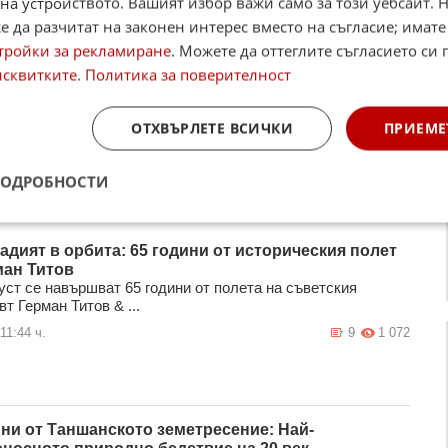
на устройството. Вашият избор важи само за този уебсайт. 
 да разчитат на законен интерес вместо на съгласие; имате
тройки за рекламиране
. Можете да оттеглите съгласието си 
исквитките
.
Политика за поверителност
ОТХВЪРЛЕТЕ ВСИЧКИ
ПРИЕМЕ
ПОДРОБНОСТИ
адият в орбита: 65 години от историческия полет
ман Титов
уст се навършват 65 години от полета на съветския
т Герман Титов & ...
11:44 ч.
9
1 072
ини от Таншанското земетресение: Най-