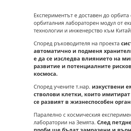
Експериментът е доставен до орбита 
орбиталния лабораторен модул от ек
технологии и инженерство към Китайс
Според ръководителя на проекта
сис
автоматично и подменя хранител
е да се изследва влиянието на м
развитие и потенциалните рисков
космоса.
Според учените т.нар.
изкуствени е
стволови клетки, които имитират 
се развият в жизнеспособен орга
Паралелно с космическия експеримен
лаборатории на Земята.
След петдне
проби ще бъдат замразени и върн