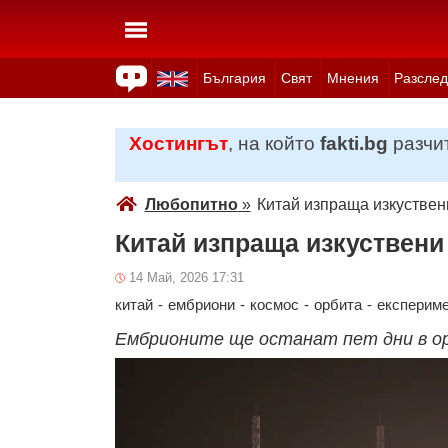
България
Свят
Мнения
Разслед
Здраве
Времето
Анкети
Вицове
Куизове
Хостингът
, на който
fakti.bg
разчит
Любопитно
»
Китай изпраща изкуствен
Китай изпраща изкуствен
14 Май, 2026 17:31
китай
-
ембриони
-
космос
-
орбита
-
експерим
Ембрионите ще останат пет дни в о