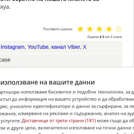
хуа.
☆
☆
☆
☆
☆
Поставете оценка:
Оценка
4.3
от
6
гласа.
,
Instagram
,
YouTube
,
канал Viber
,
X
case
Alerts
 използване на вашите данни
итан източник в Google
артньори използваме бисквитки и подобни технологии, за 
остъп до информация на вашето устройство и да обработва
адрес, уникални идентификатори и данни за сърфиране, за 
ржание, измерване на реклами и съдържание, анализ на ау
 услугите.
Доставчици от трети страни (181)
може също да об
ези и други цели, включително използване на точни данни 