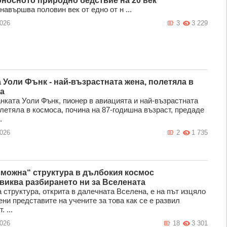
носното природно бедствие на 20 век
навършва половин век от едно от н ...
2026
3
3 229
 Уоли Фънк - най-възрастната жена, полетяла в
а
нката Уоли Фънк, пионер в авиацията и най-възрастната
злетяла в космоса, почина на 87-годишна възраст, предаде
.
2026
2
1 735
зможна“ структура в дълбокия космос
виква разбирането ни за Вселената
 структура, открита в далечната Вселена, е на път изцяло
ни представите на учените за това как се е развил
 ...
2026
18
3 301