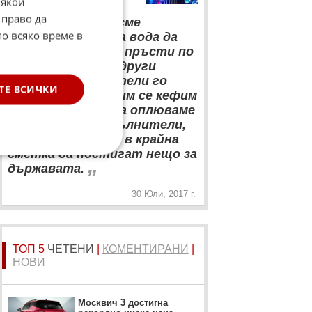
Някои
“
 право да
Смятам, че не сме
по всяко време в
открили топлата вода да
показваме средни пръсти по
видеата – много други
западни изпълнители го
ТЕ ВСИЧКИ
правят и на тях им се кефим
по дискотеките, а оплюваме
българските изпълнители,
които се трудят в крайна
сметка да постигат нещо за
„
държавата.
30 Юли, 2017 г.
ТОП 5
ЧЕТЕНИ
|
КОМЕНТИРАНИ
|
НОВИ
Москвич 3 достигна