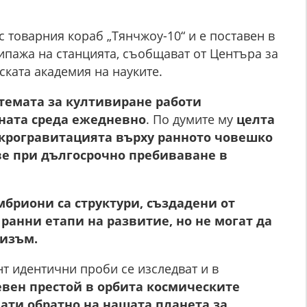
с товарния кораб „Тянчжоу-10“ и е поставен в
ипажа на станцията, съобщават от Центъра за
ката академия на науките.
темата за култивиране работи
ната среда ежедневно
. По думите му
целта
икрогравитацията върху ранното човешко
е при дългосрочно пребиваване в
мбриони са структури, създадени от
ранни етапи на развитие, но не могат да
низъм.
т идентични проби се изследват и в
вен престой в орбита космическите
ати обратно на нашата планета за