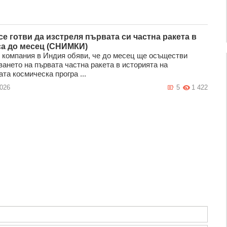
се готви да изстреля първата си частна ракета в
а до месец (СНИМКИ)
 компания в Индия обяви, че до месец ще осъществи
ването на първата частна ракета в историята на
та космическа програ ...
2026
5
1 422