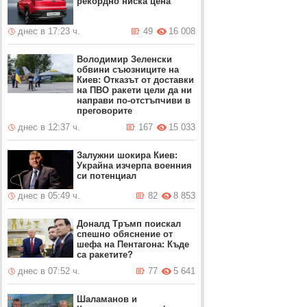
рекордно ниска цена
днес в 17:23 ч.
49
16 008
Володимир Зеленски
обвини съюзниците на
Киев: Отказът от доставки
на ПВО ракети цели да ни
направи по-отстъпчиви в
преговорите
днес в 12:37 ч.
167
15 033
Залужни шокира Киев:
Украйна изчерпа военния
си потенциал
днес в 05:49 ч.
82
8 853
Доналд Тръмп поискал
спешно обяснение от
шефа на Пентагона: Къде
са ракетите?
днес в 07:52 ч.
77
5 641
Шаламанов и