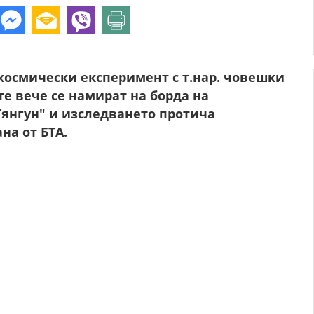
космически експеримент с т.нар. човешки
е вече се намират на борда на
Тянгун" и изследването протича
на от БТА.