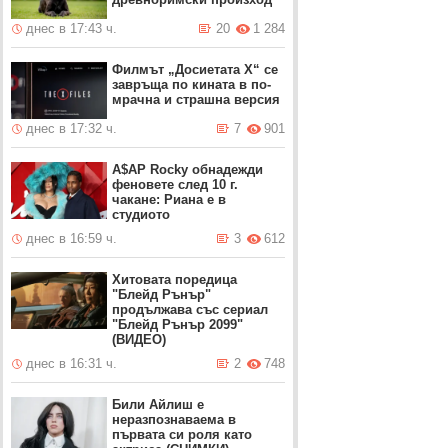
днес в 17:43 ч.
20
1 284
Филмът „Досиетата Х“ се
завръща по кината в по-
мрачна и страшна версия
днес в 17:32 ч.
7
901
A$AP Rocky обнадежди
феновете след 10 г.
чакане: Риана е в
студиото
днес в 16:59 ч.
3
612
Хитовата поредица
"Блейд Рънър"
продължава със сериал
"Блейд Рънър 2099"
(ВИДЕО)
днес в 16:31 ч.
2
748
Били Айлиш е
неразпознаваема в
първата си роля като