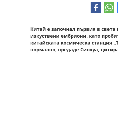
Китай е започнал първия в света 
изкуствени ембриони, като пробит
китайската космическа станция „
нормално, предаде Синхуа, цитира