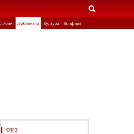
оскопи
Любопитно
Култура
Конфликт
КУИЗ