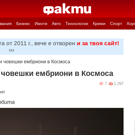
вания
Бизнес
Имоти
Авто
Технологии
Крими
Спорт
Хор
а от 2011 г., вече е отворен
и за твоя сайт!
›››
и човешки ембриони в Космоса
и човешки ембриони в Космоса
7
1 297
ент
рбита