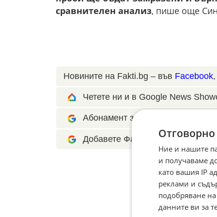
сравнителен анализ
, пише още Син
Новините на Fakti.bg – във
Facebook
Четете ни и в Google News Show
Абонамент за Факти.БГ в Google 
Отговорно
Добавете Факти.БГ като предпоч
Ние и нашите п
и получаваме д
като вашия IP 
реклами и съдъ
подобряване на
данните ви за т