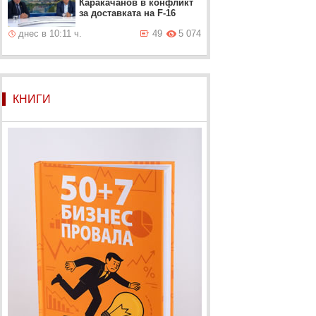
Каракачанов в конфликт
за доставката на F-16
днес в 10:11 ч.
49
5 074
КНИГИ