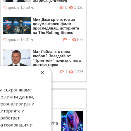
актриса (СНИМКИ)
днес в 15:58 ч.
5
1 128
Мик Джагър е готов за
документален филм,
проследяващ историята
на The Rolling Stones
днес в 15:31 ч.
2
577
Мат Лебланк с нова
любов? Звездата от
"Приятели" излиза с йога
инструкторка
×
днес в 14:58 ч.
1
1 226
да съхраняваме
ме лични данни,
ЛОВЦИ НА БИСЕРИ
персонализирани
диторията и
Гери - Никол
работват
Певицата коментира клипа
за геолокация и
на Сузанита