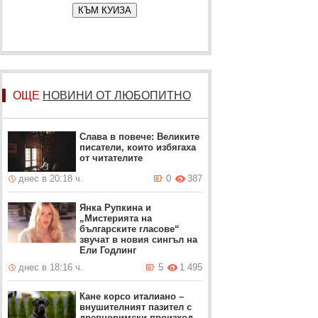
КЪМ КУИЗА
ОЩЕ
НОВИНИ ОТ ЛЮБОПИТНО
Слава в повече: Великите
писатели, които избягаха
от читателите
днес в 20:18 ч.
0
387
Янка Рупкина и
„Мистерията на
българските гласове“
звучат в новия сингъл на
Ели Годлинг
днес в 18:16 ч.
5
1 495
Кане корсо италиано –
внушителният пазител с
древноримски произход