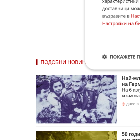
характеристики 
доставчици може
възразите в
Нас
Настройки на б
ПОКАЖЕТЕ 
ПОДОБНИ НОВИНИ
Най-мл
на Гер
На 6 авг
космонав
днес в 
50 год