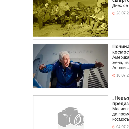
смърто
Днес се 
28.07.
Почина
космос
Америка
жена, и
Асоши ..
10.07.
​„Невъ
предиз
​Масивна
да проме
космосът.
04.07.