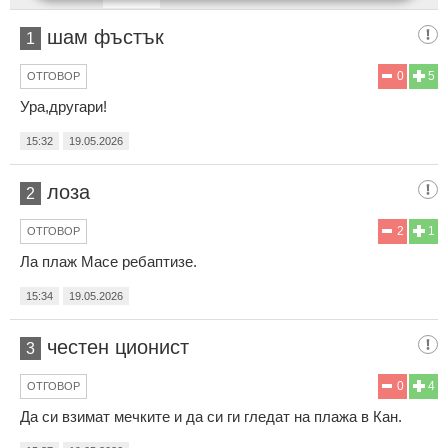
шам фъстък
1
0
5
ОТГОВОР
Ура,другари!
15:32
19.05.2026
лоза
2
2
1
ОТГОВОР
Ла плаж Масе ребаптизе.
15:34
19.05.2026
честен ционист
3
0
4
ОТГОВОР
Да си взимат мечките и да си ги гледат на плажа в Кан.