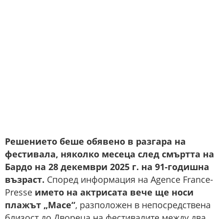
Решението беше обявено в разгара на
фестивала, няколко месеца след смъртта на
Бардо на 28 декември 2025 г. на 91-годишна
възраст.
Според информация на Agence France-
Presse
името на актрисата вече ще носи
плажът „Масе“
, разположен в непосредствена
близост до Двореца на фестивалите между два