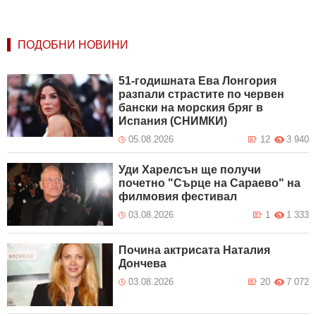
ПОДОБНИ НОВИНИ
51-годишната Ева Лонгория
разпали страстите по червен
бански на морския бряг в
Испания (СНИМКИ)
05.08.2026
12
3 940
Уди Харелсън ще получи
почетно "Сърце на Сараево" на
филмовия фестивал
03.08.2026
1
1 333
Почина актрисата Наталия
Дончева
03.08.2026
20
7 072