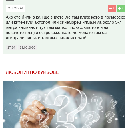
0
6
ОТГОВОР
Ако сте били в кан,ще знаете ,че там плаж като в приморско
или китен или ахтопол или синеморец няма.Има около 5-7
метра камънак и тук там малко пясък.същото е и на
повечето гръцки острови.колкото до монако там са
докарали пясък и там има някакъв плаж!
17:14
19.05.2026
ЛЮБОПИТНО КУИЗОВЕ