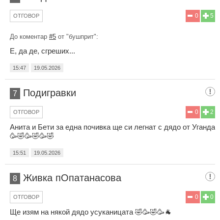
0
5
ОТГОВОР
До коментар
#5
от "бушприт":
Е, да де, сгреших...
15:47
19.05.2026
Подигравки
7
0
2
ОТГОВОР
Анита и Бети за една почивка ще си легнат с дядо от Уганда
🥳🤣🥳🤣🥳🤣
15:51
19.05.2026
Живка пОпатанасова
8
0
0
ОТГОВОР
Ще изям на някой дядо усуканицата 🤣🥳🤣🥳🐐