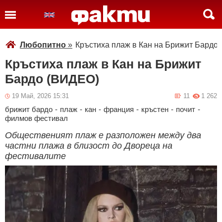
Любопитно
»
Кръстиха плаж в Кан на Брижит Бардо
Кръстиха плаж в Кан на Брижит
Бардо (ВИДЕО)
19 Май, 2026 15:31
11
1 262
брижит бардо
-
плаж
-
кан
-
франция
-
кръстен
-
почит
-
филмов фестивал
Общественият плаж е разположен между два
частни плажа в близост до Двореца на
фестивалите