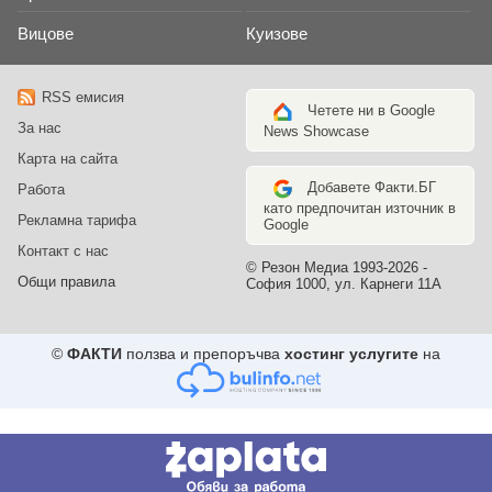
Вицове
Куизове
RSS емисия
Четете ни в Google
За нас
News Showcase
Карта на сайта
Добавете Факти.БГ
Работа
като предпочитан източник в
Рекламна тарифа
Google
Контакт с нас
© Резон Медиа 1993-2026 -
Общи правила
София 1000, ул. Карнеги 11А
©
ФАКТИ
ползва и препоръчва
хостинг услугите
на