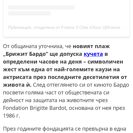
Публикация, споделена от France 3 Côte d'Azur (@france3cotedazur)
От общината уточниха, че
новият плаж
„Брижит Бардо“ ще допуска
кучета
в
определени часове на деня – символичен
жест към една от най-големите каузи на
актрисата през последните десетилетия от
живота ѝ.
След оттеглянето си от киното Бардо
посвети голяма част от обществената си
дейност на защитата на животните чрез
Fondation Brigitte Bardot, основана от нея през
1986 г.
През годините фондацията се превърна в една