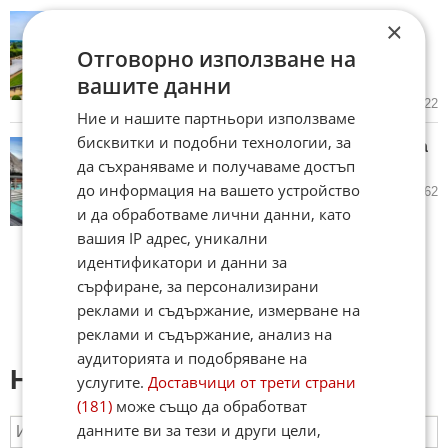
Горски пожари могат да
×
унищожат „винарната на
Отговорно използване на
раздора“ между Анджелина
Джоли и Брад Пит
вашите данни
02.08.2026
4
1 622
Ние и нашите партньори използваме
бисквитки и подобни технологии, за
Мария събира тен без бански на
да съхраняваме и получаваме достъп
Бора Бора (СНИМКИ)
до информация на вашето устройство
26.07.2026
50
6 362
и да обработваме лични данни, като
вашия IP адрес, уникални
идентификатори и данни за
сърфиране, за персонализирани
реклами и съдържание, измерване на
реклами и съдържание, анализ на
аудиторията и подобряване на
Напиши коментар:
услугите.
Доставчици от трети страни
(181)
може също да обработват
данните ви за тези и други цели,