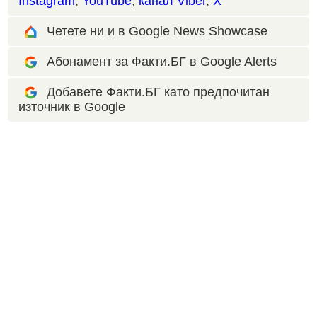
Instagram
,
YouTube
,
канал Viber
,
X
Четете ни и в Google News Showcase
Абонамент за Факти.БГ в Google Alerts
Добавете Факти.БГ като предпочитан
източник в Google