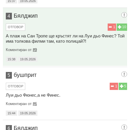
15:37
19.05.2026
Бялджип
4
1
10
ОТГОВОР
А плаж на Сан Тропе ще кръстят ли на Луи дьо Финес? Той
има толкова филми там, като полицай?!
Коментиран от
#9
15:38
19.05.2026
бушприт
5
1
5
ОТГОВОР
Луи дьо Фюнес,а не Финес.
Коментиран от
#6
15:44
19.05.2026
Бялджип
6