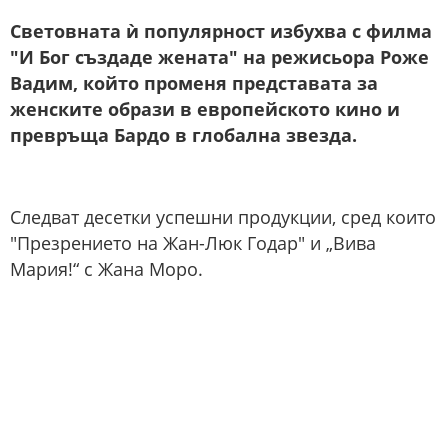
Световната ѝ популярност избухва с филма
"И Бог създаде жената" на режисьора Роже
Вадим, който променя представата за
женските образи в европейското кино и
превръща Бардо в глобална звезда.
Следват десетки успешни продукции, сред които
"Презрението на Жан-Люк Годар" и „Вива
Мария!“ с Жана Моро.