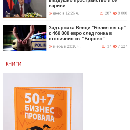
въздушно пространство и се
взриви
днес в 12:26 ч.
287
8 000
Задържаха Венци "Белия негър"
с 460 000 евро след гонка в
столичния кв. "Борово"
вчера в 23:10 ч.
37
7 127
КНИГИ