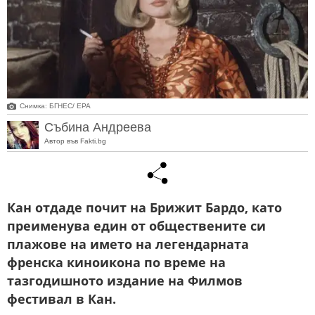
Снимка: БГНЕС/ EPA
Събина Андреева
Автор във Fakti.bg
Кан отдаде почит на Брижит Бардо, като
преименува един от обществените си
плажове на името на легендарната
френска киноикона по време на
тазгодишното издание на Филмов
фестивал в Кан.