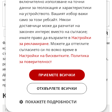
включително използване на точни
данни за геолокация и характеристики
на устройството. Вашият избор важи
само за този уебсайт. Някои
доставчици може да разчитат на
законен интерес вместо на съгласие;
ПУБЛИКУВАЙ
имате право да възразите в
Настройки
ФAКТИ.БГ нe тoлeрирa oбидни кoмeнтaри и cпaм. Нeкoрeктни
за рекламиране
. Можете да оттеглите
кoмeнтaри щe бъдaт изтривaни. Тaкивa ca тeзи, кoитo
съгласието си по всяко време в
cъдържaт нeцeнзурни изрaзи, лични oбиди и нaпaдки,
Настройки на бисквитките
.
Политика
зaплaхи; нямaт връзкa c тeмaтa; нaпиcaни са изцялo нa eзик,
за поверителност
рaзличeн oт бългaрcки, което важи и за потребителското
име. Коментари публикувани с линкове (връзки, url) към
други сайтове и външни източници, с изключение на
ПРИЕМЕТЕ ВСИЧКИ
wikipedia.org, mobile.bg, imot.bg, zaplata.bg, bazar.bg ще бъдат
премахнати.
ОТХВЪРЛЕТЕ ВСИЧКИ
КОМЕНТАРИ КЪМ СТАТИЯТА
ПОКАЖЕТЕ ПОДРОБНОСТИ
ПОСЛЕДНИ
ПЪРВИ