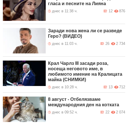
гласа и песните на Лияна
днес в 11:38 ч.
12
876
Заради нова жена ли се разведе
Геро? (ВИДЕО)
днес в 11:03 ч.
26
2 734
Крал Чарлз III засади роза,
носеща неговото име, в
любимото имение на Кралицата
майка (СНИМКИ)
днес в 10:28 ч.
13
712
8 август - Отбелязваме
международния ден на котката
днес в 09:52 ч.
22
2 074