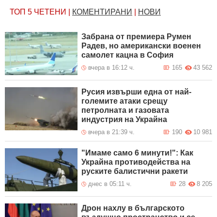
ТОП 5
ЧЕТЕНИ
|
КОМЕНТИРАНИ
|
НОВИ
Забрана от премиера Румен
Радев, но американски военен
самолет кацна в София
вчера в 16:12 ч.
165
43 562
Русия извърши една от най-
големите атаки срещу
петролната и газовата
индустрия на Украйна
вчера в 21:39 ч.
190
10 981
"Имаме само 6 минути!": Как
Украйна противодейства на
руските балистични ракети
днес в 05:11 ч.
28
8 205
Дрон нахлу в българското