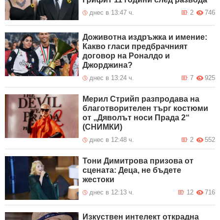
днес в 13:47 ч.
2
746
Доживотна издръжка и имение:
Какво гласи предбрачният
договор на Роналдо и
Джорджина?
днес в 13:24 ч.
7
925
Мерил Стрийп разпродава на
благотворителен търг костюми
от „Дяволът носи Прада 2“
(СНИМКИ)
днес в 12:48 ч.
2
552
Тони Димитрова призова от
сцената: Деца, не бъдете
жестоки
днес в 12:13 ч.
12
716
Изкуствен интелект открадна