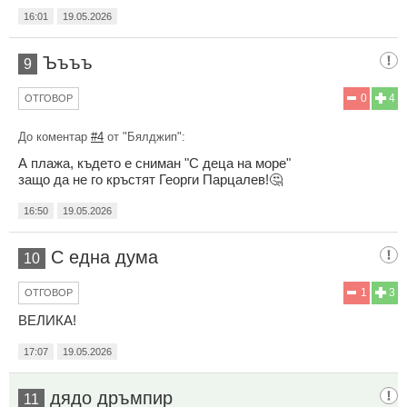
16:01
19.05.2026
Ъъъъ
9
0
4
ОТГОВОР
До коментар
#4
от "Бялджип":
А плажа, където е сниман "С деца на море"
защо да не го кръстят Георги Парцалев!🤔
16:50
19.05.2026
С една дума
10
1
3
ОТГОВОР
ВЕЛИКА!
17:07
19.05.2026
дядо дръмпир
11