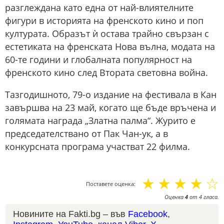
разглеждана като една от най-влиятелните
фигури в историята на френското кино и поп
културата. Образът ѝ остава трайно свързан с
естетиката на френската Нова вълна, модата на
60-те години и глобалната популярност на
френското кино след Втората световна война.
Тазгодишното, 79-о издание на фестивала в Кан
завършва на 23 май, когато ще бъде връчена и
голямата награда „Златна палма“. Журито е
председателствано от Пак Чан-ук, а в
конкурсната програма участват 22 филма.
☆
☆
☆
☆
☆
Поставете оценка:
Оценка
4
от
4
гласа.
Новините на Fakti.bg – във
Facebook
,