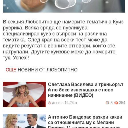
В секция Любопитно ще намерите тематична Куиз
рубрика. Всяка сряда се публикува
специализиран куиз с въпроси на различна
тематика. След края на всеки тест може да
видите резултат с верните отговори, които сте
натрупали. Другите куизове може да намерите
тук. Успех !
ОЩЕ
НОВИНИ ОТ ЛЮБОПИТНО
Светлана Василева и треньорът
ѝ по бокс изненадаха с ново
начинание (ВИДЕО)
днес в 14:24 ч.
5
354
Антонио Бандерас разкри какви
са отношенията му с Мелани
Грифит 11 години след развода