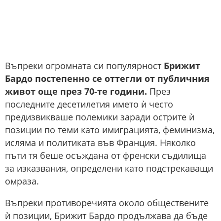
Въпреки огромната си популярност
Брижит
Бардо постепенно се оттегли от публичния
живот още през 70-те години.
През
последните десетилетия името ѝ често
предизвикваше полемики заради острите ѝ
позиции по теми като имиграцията, феминизма,
исляма и политиката във Франция. Няколко
пъти тя беше осъждана от френски съдилища
за изказвания, определени като подстрекаващи
омраза.
Въпреки противоречията около обществените
ѝ позиции, Брижит Бардо продължава да бъде