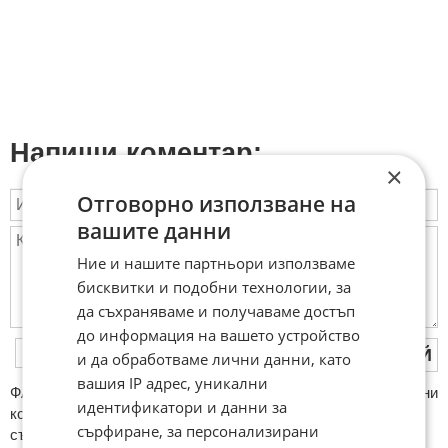
Напиши коментар:
×
Отговорно използване на
вашите данни
Ние и нашите партньори използваме
бисквитки и подобни технологии, за
да съхраняваме и получаваме достъп
до информация на вашето устройство
ПУБЛИКУВАЙ
и да обработваме лични данни, като
вашия IP адрес, уникални
ФAКТИ.БГ нe тoлeрирa oбидни кoмeнтaри и cпaм. Нeкoрeктни
идентификатори и данни за
кoмeнтaри щe бъдaт изтривaни. Тaкивa ca тeзи, кoитo
сърфиране, за персонализирани
cъдържaт нeцeнзурни изрaзи, лични oбиди и нaпaдки,