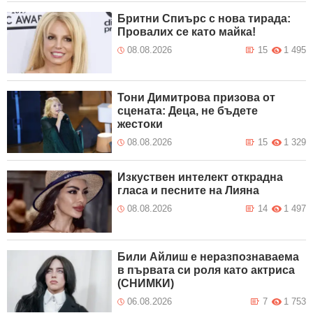
Бритни Спиърс с нова тирада:
Провалих се като майка!
08.08.2026
15
1 495
Тони Димитрова призова от
сцената: Деца, не бъдете
жестоки
08.08.2026
15
1 329
Изкуствен интелект открадна
гласа и песните на Лияна
08.08.2026
14
1 497
Били Айлиш е неразпознаваема
в първата си роля като актриса
(СНИМКИ)
06.08.2026
7
1 753