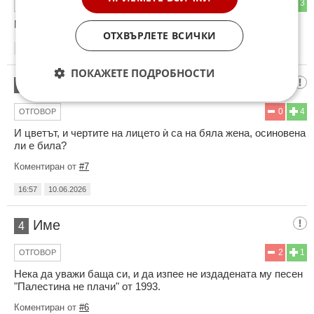
2
3
ОТГОВОР
Мислех, че е шивачка, тя била певачка. Не е лесно.
ОТХВЪРЛЕТЕ ВСИЧКИ
16:40
10.06.2026
ПОКАЖЕТЕ ПОДРОБНОСТИ
Хм…
3
0
4
ОТГОВОР
И цветът, и чертите на лицето ѝ са на бяла жена, осиновена
ли е била?
Коментиран от
#7
16:57
10.06.2026
Име
4
2
1
ОТГОВОР
Нека да уважи баща си, и да изпее не издадената му песен
"Палестина не плачи" от 1993.
Коментиран от
#6