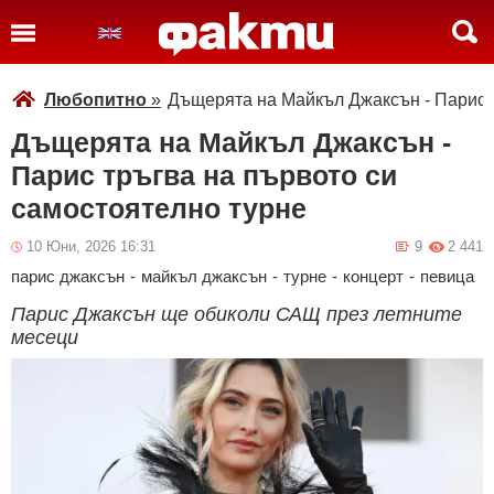
Любопитно
»
Дъщерята на Майкъл Джаксън - Парис т
Дъщерята на Майкъл Джаксън -
Парис тръгва на първото си
самостоятелно турне
10 Юни, 2026 16:31
9
2 441
парис джаксън
-
майкъл джаксън
-
турне
-
концерт
-
певица
Парис Джаксън ще обиколи САЩ през летните
месеци