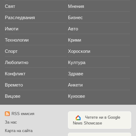
Свят
Мнения
Разследвания
Бизнес
Имоти
Авто
Технологии
Крими
Спорт
Хороскопи
Любопитно
Култура
Конфликт
Здраве
Времето
Анкети
Вицове
Куизове
RSS емисия
Четете ни в Google
За нас
News Showcase
Карта на сайта