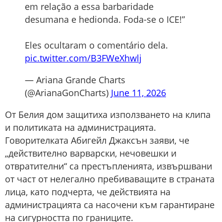
em relação a essa barbaridade
desumana e hedionda. Foda-se o ICE!”
Eles ocultaram o comentário dela.
pic.twitter.com/B3FWeXhwlj
— Ariana Grande Charts
(@ArianaGonCharts)
June 11, 2026
От Белия дом защитиха използването на клипа
и политиката на администрацията.
Говорителката Абигейл Джаксън заяви, че
„действително варварски, нечовешки и
отвратителни“ са престъпленията, извършвани
от част от нелегално пребиваващите в страната
лица, като подчерта, че действията на
администрацията са насочени към гарантиране
на сигурността по границите.