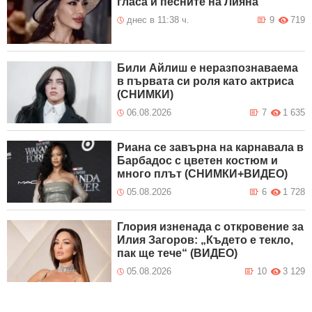
гласа и песните на Лияна
днес в 11:38 ч.
9
719
Били Айлиш е неразпознаваема
в първата си роля като актриса
(СНИМКИ)
06.08.2026
7
1 635
Риана се завърна на карнавала в
Барбадос с цветен костюм и
много плът (СНИМКИ+ВИДЕО)
05.08.2026
6
1 728
Глория изненада с откровение за
Илия Загоров: „Където е текло,
пак ще тече“ (ВИДЕО)
05.08.2026
10
3 129