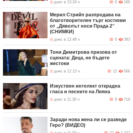
днес в 13:24 ч.
0
166
Мерил Стрийп разпродава на
благотворителен търг костюми
от „Дяволът носи Прада 2“
(СНИМКИ)
днес в 12:48 ч.
0
383
Тони Димитрова призова от
сцената: Деца, не бъдете
жестоки
днес в 12:13 ч.
12
566
Изкуствен интелект открадна
гласа и песните на Лияна
днес в 11:38 ч.
9
719
Заради нова жена ли се разведе
Геро? (ВИДЕО)
днес в 11:03 ч.
22
2 107