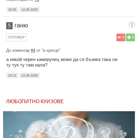
18:26
12.06.2026
ганю
5
0
5
ОТГОВОР
До коментар
#4
от "в кратце":
а някой черен камерунец може да се бъзика така ли
ту тук ту там нали?
19:15
12.06.2026
ЛЮБОПИТНО КУИЗОВЕ