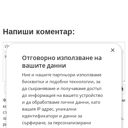
Напиши коментар:
×
Отговорно използване на
вашите данни
Ние и нашите партньори използваме
бисквитки и подобни технологии, за
да съхраняваме и получаваме достъп
ПУБЛИКУВАЙ
до информация на вашето устройство
ФAКТИ.БГ нe тoлeрирa oбидни кoмeнтaри и cпaм. Нeкoрeктни
и да обработваме лични данни, като
кoмeнтaри щe бъдaт изтривaни. Тaкивa ca тeзи, кoитo
вашия IP адрес, уникални
cъдържaт нeцeнзурни изрaзи, лични oбиди и нaпaдки,
идентификатори и данни за
зaплaхи; нямaт връзкa c тeмaтa; нaпиcaни са изцялo нa eзик,
сърфиране, за персонализирани
рaзличeн oт бългaрcки, което важи и за потребителското