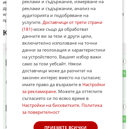
реклами и съдържание, измерване на
име. Коментари публикувани с линкове (връзки, url) към
реклами и съдържание, анализ на
други сайтове и външни източници, с изключение на
wikipedia.org, mobile.bg, imot.bg, zaplata.bg, bazar.bg ще бъдат
аудиторията и подобряване на
премахнати.
услугите.
Доставчици от трети страни
(181)
може също да обработват
КОМЕНТАРИ КЪМ СТАТИЯТА
данните ви за тези и други цели,
включително използване на точни
данни за геолокация и характеристики
ПОСЛЕДНИ
ПЪРВИ
на устройството. Вашият избор важи
сащисан кравар
1
само за този уебсайт. Някои
доставчици може да разчитат на
1
9
ОТГОВОР
законен интерес вместо на съгласие;
Ей ся Папа Дончо, щя я анатемоса😅
имате право да възразите в
Настройки
за рекламиране
. Можете да оттеглите
18:00
12.06.2026
съгласието си по всяко време в
Настройки на бисквитките
.
Политика
Довечера
2
за поверителност
0
10
ОТГОВОР
ПРИЕМЕТЕ ВСИЧКИ
Чичо Дончо да и нанесе чудовищен удар. После ще има