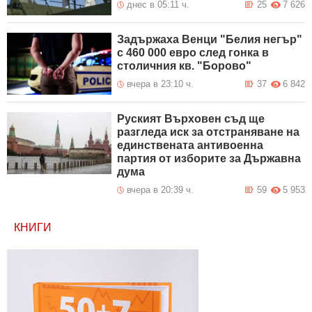
днес в 05:11 ч.
25
7 626
Задържаха Венци "Белия негър"
с 460 000 евро след гонка в
столичния кв. "Борово"
вчера в 23:10 ч.
37
6 842
Руският Върховен съд ще
разгледа иск за отстраняване на
единствената антивоенна
партия от изборите за Държавна
дума
вчера в 20:39 ч.
59
5 953
КНИГИ