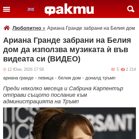
Любопитно
»
Ариана Гранде забрани на Белия дом д
Ариана Гранде забрани на Белия
дом да използва музиката ѝ във
видеата си (ВИДЕО)
12 Юни, 2026 17:58
5
2 214
ариана гранде
-
певица
-
белия дом
-
доналд тръмп
Преди няколко месеца и Сабрина Карпентър
отправи същото послание към
администрацията на Тръмп