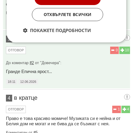
сделка.
Коментиран от
#3
ОТХВЪРЛЕТЕ ВСИЧКИ
18:08
12.06.2026
ПОКАЖЕТЕ ПОДРОБНОСТИ
Нещо от сорта на
3
0
10
ОТГОВОР
До коментар
#2
от "Довечера":
Гранде Епична ярост...
18:11
12.06.2026
в кратце
4
1
4
ОТГОВОР
Право е това красиво момиче! Музиката си е нейна и от
Белия дом не могат и не бива да се бъзикат с нея.
Коментиран от
#5