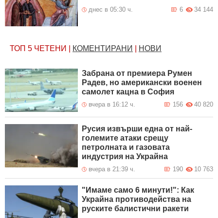
днес в 05:30 ч.
6
34 144
ТОП 5
ЧЕТЕНИ
|
КОМЕНТИРАНИ
|
НОВИ
Забрана от премиера Румен
Радев, но американски военен
самолет кацна в София
вчера в 16:12 ч.
156
40 820
Русия извърши една от най-
големите атаки срещу
петролната и газовата
индустрия на Украйна
вчера в 21:39 ч.
190
10 763
"Имаме само 6 минути!": Как
Украйна противодейства на
руските балистични ракети