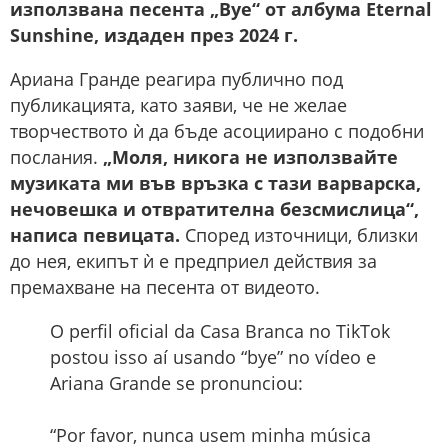
използвана песента „Bye“ от албума Eternal
Sunshine, издаден през 2024 г.
Ариана Гранде реагира публично под
публикацията, като заяви, че не желае
творчеството ѝ да бъде асоциирано с подобни
послания.
„Моля, никога не използвайте
музиката ми във връзка с тази варварска,
нечовешка и отвратителна безсмислица“,
написа певицата.
Според източници, близки
до нея, екипът ѝ е предприел действия за
премахване на песента от видеото.
O perfil oficial da Casa Branca no TikTok
postou isso aí usando “bye” no vídeo e
Ariana Grande se pronunciou:
“Por favor, nunca usem minha música