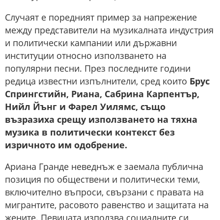
Случаят е поредният пример за напрежение
между представители на музикалната индустрия
и политически кампании или държавни
институции относно използването на
популярни песни. През последните години
редица известни изпълнители, сред които
Брус
Спрингстийн, Риана, Сабрина Карпентър,
Нийл Йънг и Фарел Уилямс, също
възразиха срещу използването на тяхна
музика в политически контекст без
изричното им одобрение.
Ариана Гранде неведнъж е заемала публична
позиция по обществени и политически теми,
включително въпроси, свързани с правата на
мигрантите, расовото равенство и защитата на
жените. Певицата използва социалните си