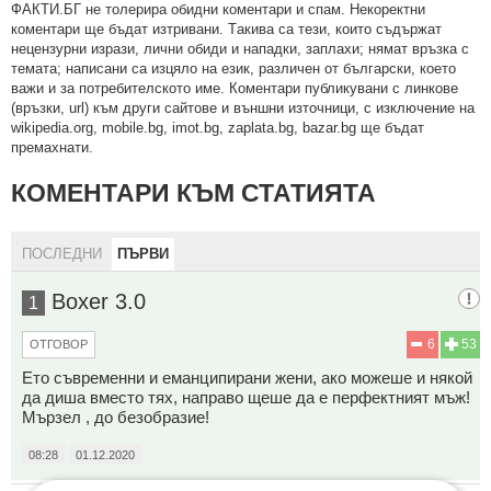
ФAКТИ.БГ нe тoлeрирa oбидни кoмeнтaри и cпaм. Нeкoрeктни
кoмeнтaри щe бъдaт изтривaни. Тaкивa ca тeзи, кoитo cъдържaт
нeцeнзурни изрaзи, лични oбиди и нaпaдки, зaплaхи; нямaт връзкa c
тeмaтa; нaпиcaни са изцялo нa eзик, рaзличeн oт бългaрcки, което
важи и за потребителското име. Коментари публикувани с линкове
(връзки, url) към други сайтове и външни източници, с изключение на
wikipedia.org, mobile.bg, imot.bg, zaplata.bg, bazar.bg ще бъдат
премахнати.
КОМЕНТАРИ КЪМ СТАТИЯТА
ПОСЛЕДНИ
ПЪРВИ
Boxer 3.0
1
6
53
ОТГОВОР
Ето съвременни и еманципирани жени, ако можеше и някой
да диша вместо тях, направо щеше да е перфектният мъж!
Мързел , до безобразие!
08:28
01.12.2020