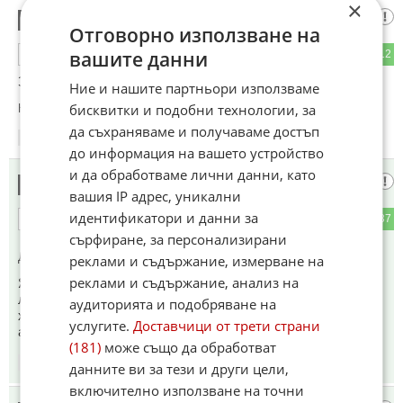
×
Учуден
2
Отговорно използване на
вашите данни
36
12
ОТГОВОР
Защо ни занимавате с тоя извратеняк Факти ?????
Ние и нашите партньори използваме
бисквитки и подобни технологии, за
Коментиран от
#3
,
#5
,
#6
да съхраняваме и получаваме достъп
08:38
01.12.2020
до информация на вашето устройство
и да обработваме лични данни, като
Що за глупости
3
вашия IP адрес, уникални
идентификатори и данни за
4
37
ОТГОВОР
сърфиране, за персонализирани
До коментар
#2
от "Учуден":
реклами и съдържание, измерване на
реклами и съдържание, анализ на
Я не се хващай на клеветите. Никога не е правил нищо
лошо, а си е гениален певец. Ще остане в паметта на
аудиторията и подобряване на
хората, за разлика от тия, които сипят глупости по негов
услугите.
Доставчици от трети страни
адрес, за да му вземат парите.
(181)
може също да обработват
08:53
01.12.2020
данните ви за тези и други цели,
включително използване на точни