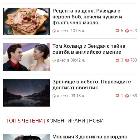
Рецепта на деня: Разядка с
червен боб, печени чушки и
фъстъчено масло
днес в 10:05 ч.
5
623
Том Холанд и Зендая с тайна
сватба в английско имение
днес в 09:42 ч.
3
783
Зрелище в небето: Персеидите
достигат своя пик
днес в 09:18 ч.
1
966
ТОП 5
ЧЕТЕНИ
|
КОМЕНТИРАНИ
|
НОВИ
Москвич 3 достигна рекордно