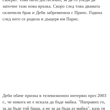
започне тази нова връзка. Скоро след това двамата
сключили брак и Деби забременяла с Принс. Година
след него се родила и дъщеря им Парис.
Деби обаче призна в телевизионно интервю през 2003
г., че никога не е искала да бъде майка. "Направих го,
за да бъде той баща, а не за да бъда аз майка", каза тя