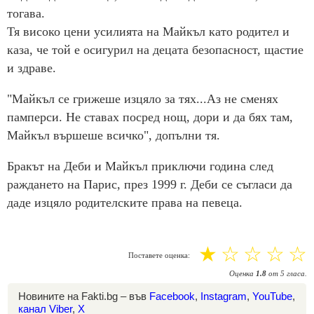
тогава.
Тя високо цени усилията на Майкъл като родител и
каза, че той е осигурил на децата безопасност, щастие
и здраве.
"Майкъл се грижеше изцяло за тях...Аз не сменях
памперси. Не ставах посред нощ, дори и да бях там,
Майкъл вършеше всичко", допълни тя.
Бракът на Деби и Майкъл приключи година след
раждането на Парис, през 1999 г. Деби се съгласи да
даде изцяло родителските права на певеца.
☆
☆
☆
☆
☆
Поставете оценка:
Оценка
1.8
от
5
гласа.
Новините на Fakti.bg – във
Facebook
,
Instagram
,
YouTube
,
канал Viber
,
X