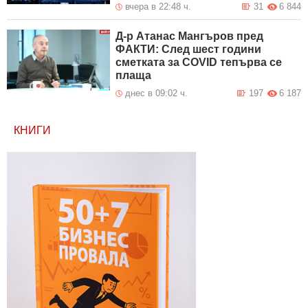
вчера в 22:48 ч.
31
6 844
Д-р Атанас Мангъров пред
ФАКТИ: След шест години
сметката за COVID тепърва се
плаща
днес в 09:02 ч.
197
6 187
КНИГИ