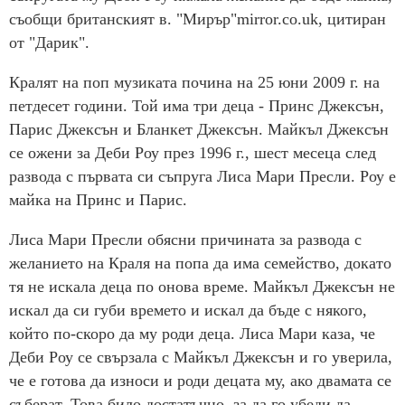
съобщи британският в. "Мирър"mirror.co.uk, цитиран
от "Дарик".
Кралят на поп музиката почина на 25 юни 2009 г. на
петдесет години. Той има три деца - Принс Джексън,
Парис Джексън и Бланкет Джексън. Майкъл Джексън
се ожени за Деби Роу през 1996 г., шест месеца след
развода с първата си съпруга Лиса Мари Пресли. Роу е
майка на Принс и Парис.
Лиса Мари Пресли обясни причината за развода с
желанието на Краля на попа да има семейство, докато
тя не искала деца по онова време. Майкъл Джексън не
искал да си губи времето и искал да бъде с някого,
който по-скоро да му роди деца. Лиса Мари каза, че
Деби Роу се свързала с Майкъл Джексън и го уверила,
че е готова да износи и роди децата му, ако двамата се
съберат. Това било достатъчно, за да го убеди да