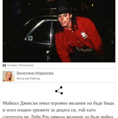
Снимкa: Shutterstock
Венелина Маринова
Автор във Fakti.bg
Майкъл Джексън имал огромно желание на бъде баща
и поел изцяло грижите за децата си, тъй като
съпругата му Деби Роу нямала желание да бъде майка,