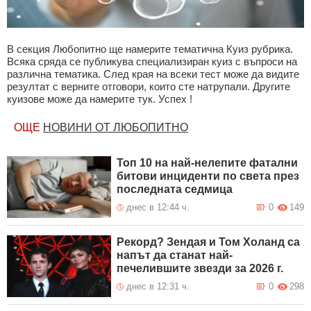
В секция Любопитно ще намерите тематична Куиз рубрика.
Всяка сряда се публикува специализиран куиз с въпроси на
различна тематика. След края на всеки тест може да видите
резултат с верните отговори, които сте натрупали. Другите
куизове може да намерите тук. Успех !
ОЩЕ
НОВИНИ ОТ ЛЮБОПИТНО
Топ 10 на най-нелепите фатални
битови инциденти по света през
последната седмица
днес в 12:44 ч.
0
149
Рекорд? Зендая и Том Холанд са
напът да станат най-
печелившите звезди за 2026 г.
днес в 12:31 ч.
0
298