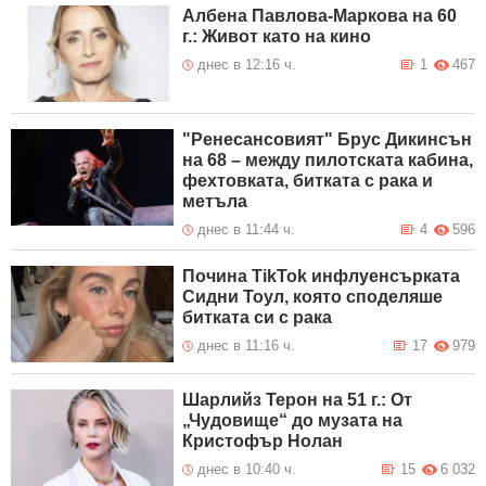
Албена Павлова-Маркова на 60
г.: Живот като на кино
днес в 12:16 ч.
1
467
"Ренесансовият" Брус Дикинсън
на 68 – между пилотската кабина,
фехтовката, битката с рака и
метъла
днес в 11:44 ч.
4
596
Почина TikTok инфлуенсърката
Сидни Тоул, която споделяше
битката си с рака
днес в 11:16 ч.
17
979
Шарлийз Терон на 51 г.: От
„Чудовище“ до музата на
Кристофър Нолан
днес в 10:40 ч.
15
6 032