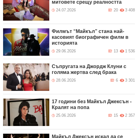
митовете срещу реалността
24.07.2026
20
3 408
Филмът “Майкъл” стана най-
касовият биографичен филм в
историята
29.06.2026
13
1 536
Съпругата на Джордж Клуни с
голяма жертва след брака
28.06.2026
6
3 301
17 години без Майкъл Джексън -
Кралят на попа
25.06.2026
15
2 357
Майкъл Джексън искал да се