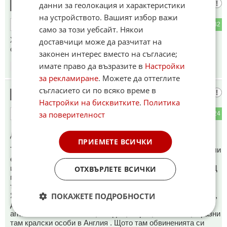
Японеца
данни за геолокация и характеристики
4
на устройството. Вашият избор важи
3
32
ОТГОВОР
само за този уебсайт. Някои
Жалко, че умря на 50, от колко хитове ни лиши? Сега
доставчици може да разчитат на
слушаме само чалга, дори и в Америка.
законен интерес вместо на съгласие;
имате право да възразите в
Настройки
09:00
01.12.2020
за рекламиране
. Можете да оттеглите
съгласието си по всяко време в
цц ц1 ц
5
Настройки на бисквитките
.
Политика
за поверителност
3
24
ОТГОВОР
До коментар
#2
от "Учуден":
ПРИЕМЕТЕ ВСИЧКИ
Тоя , както го наричаш, извратеняк, така и не е сигурно дали
е бил такъв. Обвиненията срещу него са само на базата
изречени такива от родителите на някакви си деца. В САЩ
ОТХВЪРЛЕТЕ ВСИЧКИ
парица е царица, така ,че когато някой съди някой с пари,
то целта е да получи пари.
ПОКАЖЕТЕ ПОДРОБНОСТИ
Я, кажи нещо за онзи, дето се обеси в затвора. Оня, еврея,
дето го обвинаваха в педофилия и че е доставял "свежо
агнешко" за см. Клинтън, Байдън, Сорос, Бил Гейтс, и разни
там кралски особи в Англия . Щото там обвиненията си