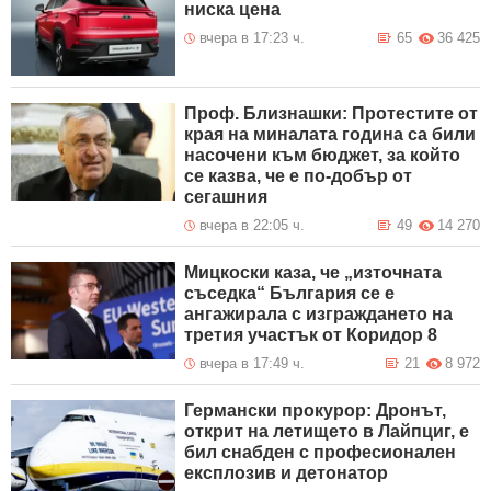
ниска цена
вчера в 17:23 ч.
65
36 425
Проф. Близнашки: Протестите от
края на миналата година са били
насочени към бюджет, за който
се казва, че е по-добър от
сегашния
вчера в 22:05 ч.
49
14 270
Мицкоски каза, че „източната
съседка“ България се е
ангажирала с изграждането на
третия участък от Коридор 8
вчера в 17:49 ч.
21
8 972
Германски прокурор: Дронът,
открит на летището в Лайпциг, е
бил снабден с професионален
експлозив и детонатор