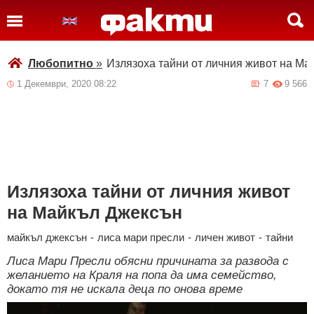
Любопитно
»
Излязоха тайни от личния живот на М
1 Декември, 2020 08:22
7
9 566
Излязоха тайни от личния живот
на Майкъл Джексън
майкъл джексън
-
лиса мари пресли
-
личен живот
-
тайни
Лиса Мари Пресли обясни причината за развода с
желанието на Краля на попа да има семейство,
докато тя не искала деца по онова време