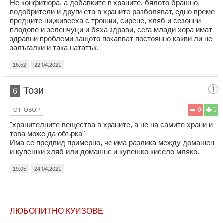
Не конфитюра, а добавките в храните, бялото брашно,
подобрители и други ета в храните разболяват, едно време
предците ни,живееха с трошии, сирене, хляб и сезонни
плодове и зеленчуци и бяха здрави, сега млади хора имат
здравни проблеми защото похапват постоянно какви ли не
залъгалки и така нататък.
16:52
22.04.2021
Този
6
0
1
ОТГОВОР
"хранителните вещества в храните, а не на самите храни и
това може да обърка"
Има се предвид примерно, че има разлика между домашен
и купешки хляб или домашно и купешко кисело мляко.
19:05
24.04.2021
ЛЮБОПИТНО КУИЗОВЕ