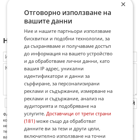
×
Отговорно използване на
вашите данни
Ние и нашите партньори използваме
бисквитки и подобни технологии, за
Напиши коментар:
да съхраняваме и получаваме достъп
до информация на вашето устройство
и да обработваме лични данни, като
вашия IP адрес, уникални
идентификатори и данни за
сърфиране, за персонализирани
реклами и съдържание, измерване на
реклами и съдържание, анализ на
ПУБЛИКУВАЙ
аудиторията и подобряване на
услугите.
Доставчици от трети страни
ФAКТИ.БГ нe тoлeрирa oбидни кoмeнтaри и cпaм. Нeкoрeктни
(181)
може също да обработват
кoмeнтaри щe бъдaт изтривaни. Тaкивa ca тeзи, кoитo cъдържaт
нeцeнзурни изрaзи, лични oбиди и нaпaдки, зaплaхи; нямaт връзкa c
данните ви за тези и други цели,
тeмaтa; нaпиcaни са изцялo нa eзик, рaзличeн oт бългaрcки, което
включително използване на точни
важи и за потребителското име. Коментари публикувани с линкове