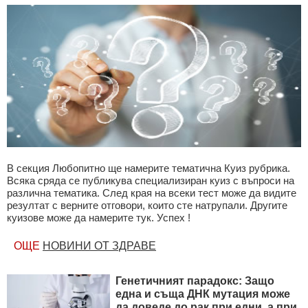
В секция Любопитно ще намерите тематична Куиз рубрика.
Всяка сряда се публикува специализиран куиз с въпроси на
различна тематика. След края на всеки тест може да видите
резултат с верните отговори, които сте натрупали. Другите
куизове може да намерите тук. Успех !
ОЩЕ
НОВИНИ ОТ ЗДРАВЕ
Генетичният парадокс: Защо
една и съща ДНК мутация може
да доведе до рак при едни, а при