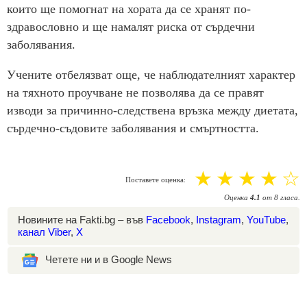
които ще помогнат на хората да се хранят по-
здравословно и ще намалят риска от сърдечни
заболявания.
Учените отбелязват още, че наблюдателният характер
на тяхното проучване не позволява да се правят
изводи за причинно-следствена връзка между диетата,
сърдечно-съдовите заболявания и смъртността.
☆
☆
☆
☆
☆
Поставете оценка:
Оценка
4.1
от
8
гласа.
Новините на Fakti.bg – във
Facebook
,
Instagram
,
YouTube
,
канал Viber
,
X
Четете ни и в Google News