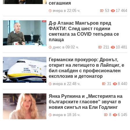
сегашния
вчера в 22:05 ч.
53
17 464
Д-р Атанас Мангъров пред
ФАКТИ: След шест години
сметката за COVID тепърва се
плаща
днес в 09:02 ч.
211
10 481
Германски прокурор: Дронът,
открит на летището в Лайпциг, е
бил снабден с професионален
експлозив и детонатор
вчера в 22:48 ч.
31
8 440
Янка Рупкина и „Мистерията на
българските гласове“ звучат в
новия сингъл на Ели Годлинг
вчера в 18:16 ч.
8
6 145