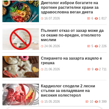
Диетолог изброи богатите на
протеин растителни храни за
здравословна веган диета
16.07.2026
6
1 817
Пълният отказ от захар може да
се окаже по-вреден, отколкото
мислим
24.06.2026
5
2 226
Спирането на захарта изцяло е
грешка
21.06.2026
9
2 711
Кардиолог сподели 2 лесни
стъпки за овладяване на
високия холестерол
15.05.2026
10
8 399