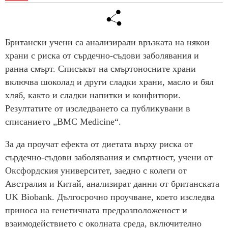
Британски учени са анализирали връзката на някои
храни с риска от сърдечно-съдови заболявания и
ранна смърт. Списъкът на смъртоносните храни
включва шоколад и други сладки храни, масло и бял
хляб, както и сладки напитки и конфитюри.
Резултатите от изследването са публикувани в
списанието „BMC Medicine“.
За да проучат ефекта от диетата върху риска от
сърдечно-съдови заболявания и смъртност, учени от
Оксфордския университет, заедно с колеги от
Австралия и Китай, анализират данни от британската
UK Biobank. Дългосрочно проучване, което изследва
приноса на генетичната предразположеност и
взаимодействието с околната среда, включително