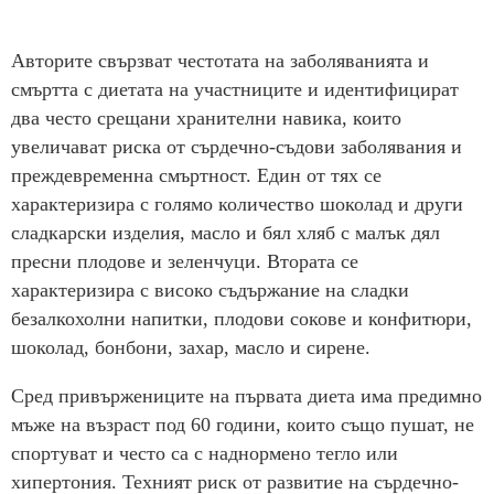
Авторите свързват честотата на заболяванията и
смъртта с диетата на участниците и идентифицират
два често срещани хранителни навика, които
увеличават риска от сърдечно-съдови заболявания и
преждевременна смъртност. Един от тях се
характеризира с голямо количество шоколад и други
сладкарски изделия, масло и бял хляб с малък дял
пресни плодове и зеленчуци. Втората се
характеризира с високо съдържание на сладки
безалкохолни напитки, плодови сокове и конфитюри,
шоколад, бонбони, захар, масло и сирене.
Сред привържениците на първата диета има предимно
мъже на възраст под 60 години, които също пушат, не
спортуват и често са с наднормено тегло или
хипертония. Техният риск от развитие на сърдечно-