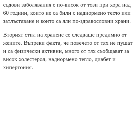
съдови заболявания е по-висок от този при хора над
60 години, които не са били с наднормено тегло или
затлъстяване и които са яли по-здравословни храни.
Вторият стил на хранене се следваше предимно от
жените. Въпреки факта, че повечето от тях не пушат
и са физически активни, много от тях съобщават за
висок холестерол, наднормено тегло, диабет и
хипертония.