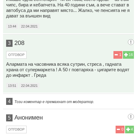
чипс, бира и кебапчета. На 40 години съм, а вече стават в
автобуса да ми направят място... Жалко, че пенсията не я
дават за външен вид
13:44
22.04.2021
208
3
1
16
ОТГОВОР
Алармата на часовника всяка сутрин, стреса , гадната
храна от супермаркета ! А 50 г повтаряха - цигарите водят
до инфаркт . Греда
13:51
22.04.2021
4
Този коментар е премахнат от модератор.
Анонимен
5
0
4
ОТГОВОР