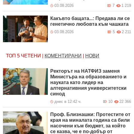
03.08.2026
7
1 219
Какъвто бащата...: Предава ли се
генетично любовта към чашката
03.08.2026
5
2 211
ТОП 5
ЧЕТЕНИ
|
КОМЕНТИРАНИ
|
НОВИ
Ректорът на НАТФИЗ заменя
Министъра на образованието и
науката като лидер на
алтернативния университетски
синод
днес в 12:42 ч.
10
22 366
Проф. Близнашки: Протестите от
края на миналата година са били
насочени към бюджет, за който
се казва, че е по-добър от