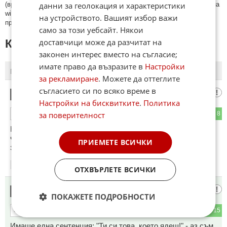
данни за геолокация и характеристики
(връзки, url) към други сайтове и външни източници, с изключение на
wikipedia.org, mobile.bg, imot.bg, zaplata.bg, bazar.bg ще бъдат
на устройството. Вашият избор важи
премахнати.
само за този уебсайт. Някои
доставчици може да разчитат на
КОМЕНТАРИ КЪМ СТАТИЯТА
законен интерес вместо на съгласие;
имате право да възразите в
Настройки
ПОСЛЕДНИ
ПЪРВИ
за рекламиране
. Можете да оттеглите
съгласието си по всяко време в
Вайна
1
Настройки на бисквитките
.
Политика
за поверителност
3
8
ОТГОВОР
КраварЕте да кажат дали има връзка между пиенето на
чай,подсладен с "Новичок" и сърдечно-съдовите
ПРИЕМЕТЕ ВСИЧКИ
заболявания.
13:44
22.04.2021
ОТХВЪРЛЕТЕ ВСИЧКИ
Колю
2
ПОКАЖЕТЕ ПОДРОБНОСТИ
4
15
ОТГОВОР
Имаше една сентенция: "Ти си това, което ядеш!" - аз съм