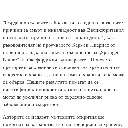
"Сърдечно-съдовите заболявания са една от водещите
причини за смърт и инвалидност във Великобритания
и основната причина за това е лошата диета", каза
ръководителят на проучването Кармен Пиернас от
първичната здравна грижа в съобщение за „Springer
Nature“ на Оксфордският университет. Повечето
препоръки за хранене се основават на хранителните
вещества в храните, а не на самите храни и това може
да обърка. Нашите резултати помагат да се
идентифицират конкретни храни и напитки, които
могат да увеличат риска от сърдечно-съдови
заболявания и смъртност".
Авторите се надяват, че техните открития ще
помогнат за разработването на препоръки за хранене,