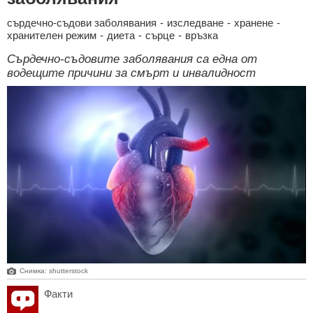
сърдечно-съдови заболявания
-
изследване
-
хранене
-
хранителен режим
-
диета
-
сърце
-
връзка
Сърдечно-съдовите заболявания са една от
водещите причини за смърт и инвалидност
Снимка: shutterstock
Факти