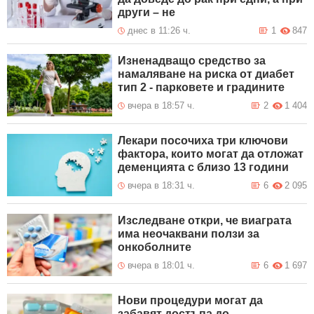
други – не
днес в 11:26 ч.
1
847
Изненадващо средство за
намаляване на риска от диабет
тип 2 - парковете и градините
вчера в 18:57 ч.
2
1 404
Лекари посочиха три ключови
фактора, които могат да отложат
деменцията с близо 13 години
вчера в 18:31 ч.
6
2 095
Изследване откри, че виаграта
има неочаквани ползи за
онкоболните
вчера в 18:01 ч.
6
1 697
Нови процедури могат да
забавят достъпа до