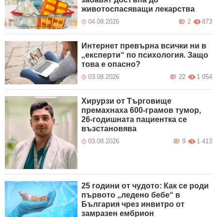
животоспасяващи лекарства
04.08.2026
2
873
Интернет превърна всички ни в
„експерти“ по психология. Защо
това е опасно?
03.08.2026
22
1 054
Хирурзи от Търговище
премахнаха 600-грамов тумор,
26-годишната пациентка се
възстановява
03.08.2026
9
1 413
25 години от чудото: Как се роди
първото „ледено бебе“ в
България чрез инвитро от
замразен ембрион