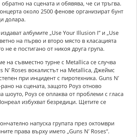
н обратно на сцената и обявява, че си тръгва.
онцерта около 2500 фенове организират бунт
ди долара.
издават албумите „Use Your Illusion I“ и „Use
ответно на първо и второ място в класацията
то не е постигано от никоя друга група.
е на съвместно турне с Metallica се случва
 N’ Roses вокалистът на Metallica, Джеймс
степен при инцидент с пиротехника. Guns N’
-рано на сцената, защото Роуз отново
а шоуто, Роуз се оплаква от проблеми с гласа
 Монреал избухват безредици. Щетите се
кончателно напуска групата през октомври
лните права върху името „Guns N’ Roses“.