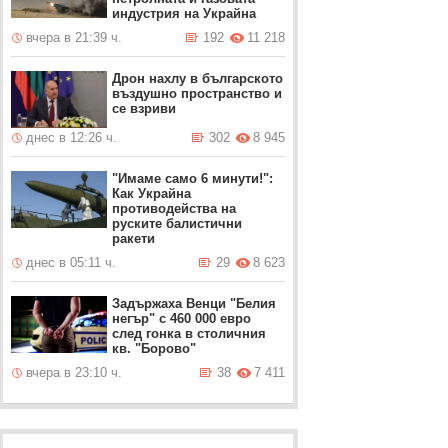
индустрия на Украйна
вчера в 21:39 ч.
192
11 218
Дрон нахлу в българското
въздушно пространство и
се взриви
днес в 12:26 ч.
302
8 945
"Имаме само 6 минути!":
Как Украйна
противодейства на
руските балистични
ракети
днес в 05:11 ч.
29
8 623
Задържаха Венци "Белия
негър" с 460 000 евро
след гонка в столичния
кв. "Борово"
вчера в 23:10 ч.
38
7 411