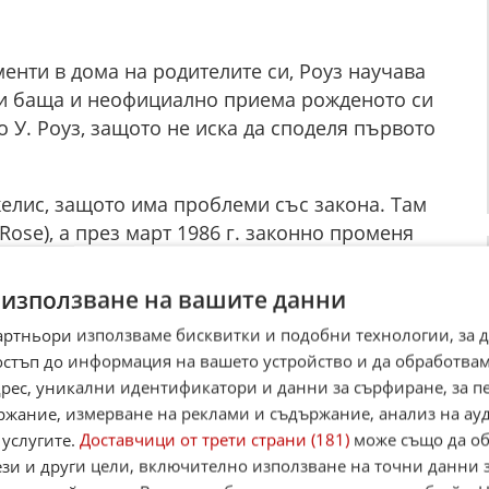
менти в дома на родителите си, Роуз научава
си баща и неофициално приема рожденото си
о У. Роуз, защото не иска да споделя първото
джелис, защото има проблеми със закона. Там
Rose), а през март 1986 г. законно променя
 използване на вашите данни
lywood Rose заедно с Изи Страдлин, но скоро
артньори използваме бисквитки и подобни технологии, за 
остъп до информация на вашето устройство и да обработва
а си, Роуз създава нова група заедно с
адрес, уникални идентификатори и данни за сърфиране, за 
единяват имената на групите си - Hollywood
ржание, измерване на реклами и съдържание, анализ на ау
 услугите.
Доставчици от трети страни (181)
може също да об
’ Roses.
ези и други цели, включително използване на точни данни 