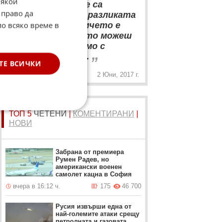
Някои
вероятно това не са
 право да
вашите деца. А и разликата
по всяко време в
между мъжа и момчето е
само една: момчето можеш
да го оставиш само с
„
детегледачката...
ТЕ ВСИЧКИ
2 Юни, 2017 г.
ТОП 5
ЧЕТЕНИ
|
КОМЕНТИРАНИ
|
НОВИ
Забрана от премиера
Румен Радев, но
американски военен
самолет кацна в София
вчера в 16:12 ч.
175
46 700
Русия извърши една от
най-големите атаки срещу
петролната и газовата