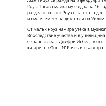
Аксел Роуз се ражда на 6 февруари 19
Роуз. Тогава майка му е едва на 16 го
разделят, когато Роуз е на около две
и сменя името на детето си на Уилям
От малък Роуз намира утеха в музика
Впоследствие участва и в училищния х
се запознава с Джефри Исбел, по-къс
китарист в Guns N’ Roses и съавтор н