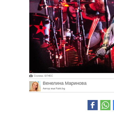
Снимка: БГНЕС
Венелина Маринова
Автор във Fakti.bg