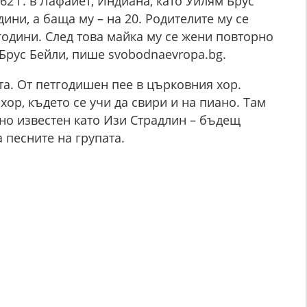
62 г. в Лафайет, Индиана, като Уилям Брус
дини, а баща му – на 20. Родителите му се
 години. След това майка му се жени повторно
 Брус Бейли, пише svobodnaevropa.bg.
та. От петгодишен пее в църковния хор.
ор, където се учи да свири и на пиано. Там
но известен като Изи Страдлин – бъдещ
а песните на групата.