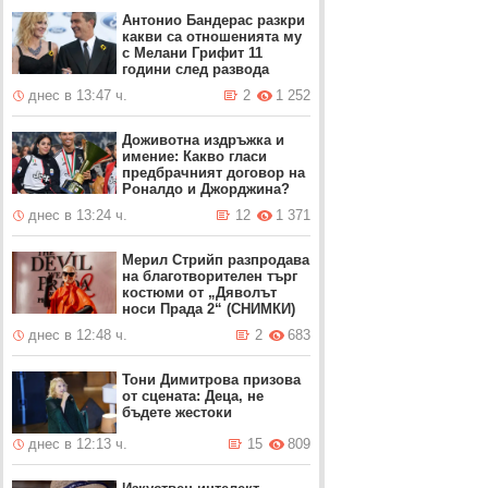
Антонио Бандерас разкри
какви са отношенията му
с Мелани Грифит 11
години след развода
днес в 13:47 ч.
2
1 252
Доживотна издръжка и
имение: Какво гласи
предбрачният договор на
Роналдо и Джорджина?
днес в 13:24 ч.
12
1 371
Мерил Стрийп разпродава
на благотворителен търг
костюми от „Дяволът
носи Прада 2“ (СНИМКИ)
днес в 12:48 ч.
2
683
Тони Димитрова призова
от сцената: Деца, не
бъдете жестоки
днес в 12:13 ч.
15
809