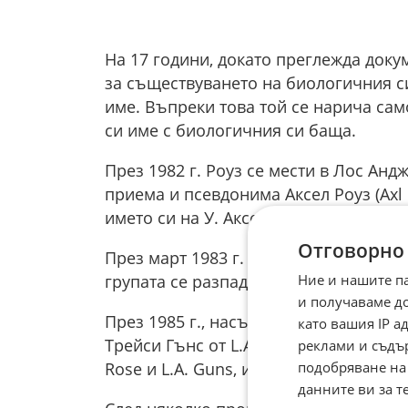
На 17 години, докато преглежда доку
за съществуването на биологичния 
име. Въпреки това той се нарича сам
си име с биологичния си баща.
През 1982 г. Роуз се мести в Лос Ан
приема и псевдонима Аксел Роуз (Axl 
името си на У. Аксел Роуз.
Отговорно
През март 1983 г. Роуз сформира Hol
Ние и нашите п
групата се разпада.
и получаваме д
През 1985 г., насърчаван от мениджър
като вашия IP 
Трейси Гънс от L.A. Guns. Двамата об
реклами и съдъ
подобряване на
Rose и L.A. Guns, и се получава Guns N
данните ви за т