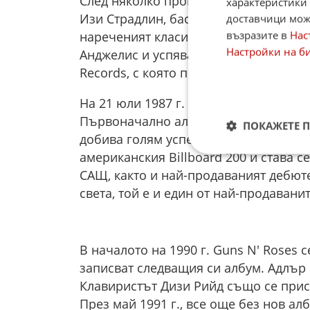
След няколко промени в състава, груп
характеристики 
Изи Страдлин, басиста Дъф Маккейгъ
доставчици може
възразите в
Нас
нареченият класически състав на груп
Настройки на б
Анджелис и успяват да привлекат вни
Records, с която подписват договор.
На 21 юли 1987 г. излиза и дебютният 
Първоначално албумът не получава г
ПОКАЖЕТЕ 
добива голям успех. Албумът достига
американския Billboard 200 и става 
САЩ, както и най-продаваният дебюте
света, той е и един от най-продавани
В началото на 1990 г. Guns N' Roses с
записват следващия си албум. Адлър 
Клавиристът Дизи Рийд също се прис
През май 1991 г., все още без нов ал