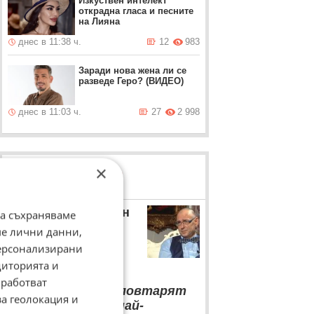
Изкуствен интелект
открадна гласа и песните
на Лияна
днес в 11:38 ч.
12
983
Заради нова жена ли се
разведе Геро? (ВИДЕО)
днес в 11:03 ч.
27
2 998
×
ЛОВЦИ НА БИСЕРИ
Любен Дилов – син
да съхраняваме
ме лични данни,
Любен Дилов – син с
персонализирани
коментар за Деня на
детето
диторията и
работват
“
Ако децата не повтарят
за геолокация и
вашите грешки, най-