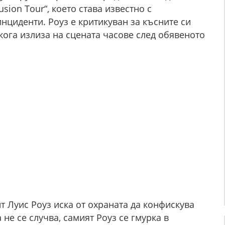
usion Tour“, което става известно с
нциденти. Роуз е критикуван за късните си
кога излиза на сцената часове след обявеното
т Луис Роуз иска от охраната да конфискува
 не се случва, самият Роуз се гмурка в