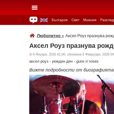
България
Свят
Мнения
Разслед
Здраве
Времето
Анкети
Вицове
Куизове
Любопитно
»
Аксел Роуз празнува рож
Аксел Роуз празнува рожд
6 Януари, 2026 01:00, обновена 6 Февруари, 2026 04
аксел роуз
-
рожден ден
-
guns n’ roses
Вижте подробности от биографията