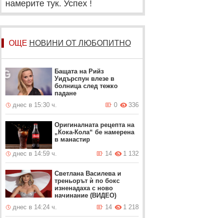
намерите тук. Успех !
ОЩЕ
НОВИНИ ОТ ЛЮБОПИТНО
Бащата на Рийз
Уидърспун влезе в
болница след тежко
падане
днес в 15:30 ч.
0
336
Оригиналната рецепта на
„Кока-Кола“ бе намерена
в манастир
днес в 14:59 ч.
14
1 132
Светлана Василева и
треньорът ѝ по бокс
изненадаха с ново
начинание (ВИДЕО)
днес в 14:24 ч.
14
1 218