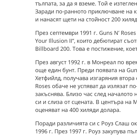
тълпата, за да я вземе. Той е изтегле
Заради по-ранното приключване на к
и нанасят щети на стойност 200 хиля
През септември 1991 г. Guns N’ Roses 
Your Illusion II“, които дебютират съ
Billboard 200. Това е постижение, кое
През август 1992 г. в Монреал по врем
още един бунт. Преди появата на Guns
Хетфийлд, получава изгаряния втора 
Roses обаче не успяват да излязат по
закъснява. Близо час след началото н
си и слиза от сцената. В центъра на
оценяват на 400 хиляди долара.
Поради различията си с Роуз Слаш о
1996 г. През 1997 г. Роуз закупува пъ