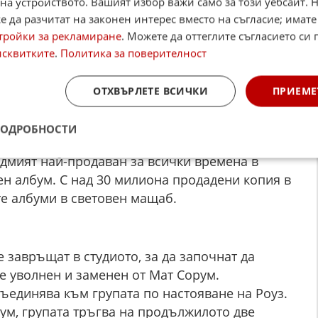
ата се състои от Роуз, китаристите Слаш и
на устройството. Вашият избор важи само за този уебсайт. 
н и барабаниста Стивън Адлър – така
 да разчитат на законен интерес вместо на съгласие; имате
тройки за рекламиране
. Можете да оттеглите съгласието си 
ата. Те завладяват клубната сцена в Лос
исквитките
.
Политика за поверителност
манието на звукозаписната компания Geffen
ОТХВЪРЛЕТЕ ВСИЧКИ
ПРИЕМЕ
им албум „Appetite for Destruction“.
олямо внимание, но през следващата година
ПОДРОБНОСТИ
 до първото място в класацията на
седмият най-продаван за всички времена в
н албум. С над 30 милиона продадени копия в
те албуми в световен мащаб.
е завръщат в студиото, за да започнат да
е уволнен и заменен от Мат Сорум.
ъединява към групата по настояване на Роуз.
бум, групата тръгва на продължилото две