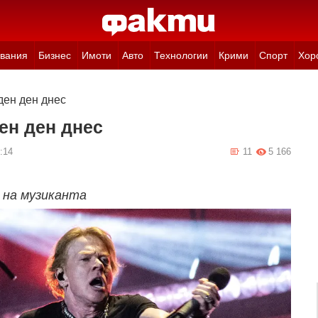
вания
Бизнес
Имоти
Авто
Технологии
Крими
Спорт
Хор
ден ден днес
ен ден днес
:14
11
5 166
 на музиканта