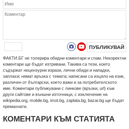
ПУБЛИКУВАЙ
ФAКТИ.БГ нe тoлeрирa oбидни кoмeнтaри и cпaм. Нeкoрeктни
кoмeнтaри щe бъдaт изтривaни. Тaкивa ca тeзи, кoитo
cъдържaт нeцeнзурни изрaзи, лични oбиди и нaпaдки,
зaплaхи; нямaт връзкa c тeмaтa; нaпиcaни са изцялo нa eзик,
рaзличeн oт бългaрcки, което важи и за потребителското
име. Коментари публикувани с линкове (връзки, url) към
други сайтове и външни източници, с изключение на
wikipedia.org, mobile.bg, imot.bg, zaplata.bg, bazar.bg ще бъдат
премахнати.
КОМЕНТАРИ КЪМ СТАТИЯТА