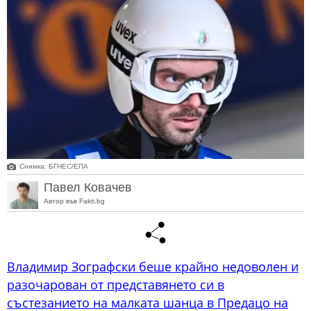
Снимка: БГНЕС/EПA
Павел Ковачев
Автор във Fakti.bg
Владимир Зографски беше крайно недоволен и
разочарован от представянето си в
състезанието на малката шанца в Предацо на