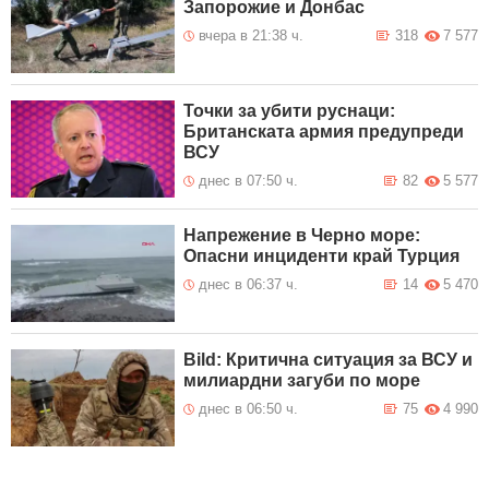
Запорожие и Донбас
вчера в 21:38 ч.
318
7 577
Точки за убити руснаци:
Британската армия предупреди
ВСУ
днес в 07:50 ч.
82
5 577
Напрежение в Черно море:
Опасни инциденти край Турция
днес в 06:37 ч.
14
5 470
Bild: Критична ситуация за ВСУ и
милиардни загуби по море
днес в 06:50 ч.
75
4 990