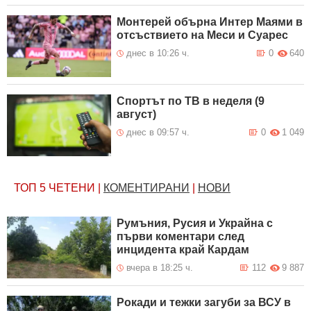
Монтерей обърна Интер Маями в
отсъствието на Меси и Суарес
днес в 10:26 ч.
0
640
Спортът по ТВ в неделя (9
август)
днес в 09:57 ч.
0
1 049
ТОП 5
ЧЕТЕНИ
|
КОМЕНТИРАНИ
|
НОВИ
Румъния, Русия и Украйна с
първи коментари след
инцидента край Кардам
вчера в 18:25 ч.
112
9 887
Рокади и тежки загуби за ВСУ в