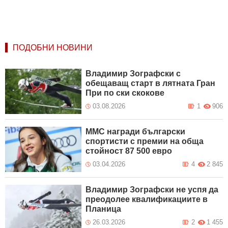
ПОДОБНИ НОВИНИ
Владимир Зографски с
обещаващ старт в лятната Гран
При по ски скокове
03.08.2026
1
906
ММС награди български
спортисти с премии на обща
стойност 87 500 евро
03.04.2026
4
2 845
Владимир Зографски не успя да
преодолее квалификациите в
Планица
26.03.2026
2
1 455