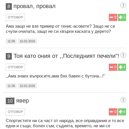
провал, провал
8
0
3
ОТГОВОР
Ама защо не взе пример от тенис-асовете? Защо не си
счупи очилата, защо не си хвърли каската у дерето?
11:06
10.02.2026
Тоя като ония от ,,Последният печели"!
9
0
4
ОТГОВОР
,,Ама знаех въпросите,ама бях бавен с бутона...!"
11:36
10.02.2026
явер
10
0
4
ОТГОВОР
Спортистите ни са част от народа, все оправдания и то все
едни и същи, болен съм, съдията, времето, не ми се