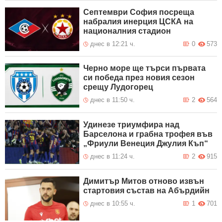
Септември София посреща
набралия инерция ЦСКА на
националния стадион
днес в 12:21 ч.
0
573
Черно море ще търси първата
си победа през новия сезон
срещу Лудогорец
днес в 11:50 ч.
2
564
Удинезе триумфира над
Барселона и грабна трофея във
„Фриули Венеция Джулия Къп“
днес в 11:24 ч.
2
915
Димитър Митов отново извън
стартовия състав на Абърдийн
днес в 10:55 ч.
1
701