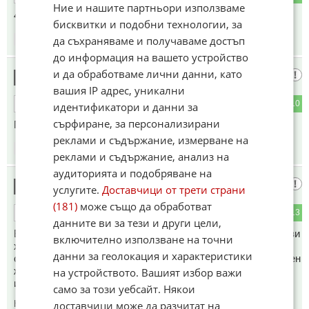
Ние и нашите партньори използваме
4 години подготовка и сефте… продължаваме напред🙈
бисквитки и подобни технологии, за
да съхраняваме и получаваме достъп
08:31
10.02.2026
до информация на вашето устройство
и да обработваме лични данни, като
Пулев
4
вашия IP адрес, уникални
1
10
ОТГОВОР
идентификатори и данни за
сърфиране, за персонализирани
Продължаваме напред
реклами и съдържание, измерване на
08:36
10.02.2026
реклами и съдържание, анализ на
аудиторията и подобряване на
Мемфис
5
услугите.
Доставчици от трети страни
(181)
може също да обработват
6
13
ОТГОВОР
данните ви за тези и други цели,
Всеки ХИТЪР некадърник в БГ става спортист! Всички тези
включително използване на точни
хрантутници цял живот получават много пари, скитат по
данни за геолокация и характеристики
света безплатно и получават незаслужени премии и охолен
живот барабар с треньори, федерации и каква ли не още
на устройството. Вашият избор важи
иZмет!
само за този уебсайт. Някои
доставчици може да разчитат на
Коментиран от
#6