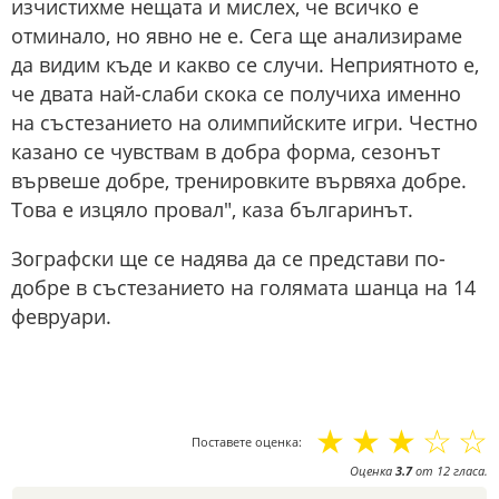
изчистихме нещата и мислех, че всичко е
отминало, но явно не е. Сега ще анализираме
да видим къде и какво се случи. Неприятното е,
че двата най-слаби скока се получиха именно
на състезанието на олимпийските игри. Честно
казано се чувствам в добра форма, сезонът
вървеше добре, тренировките вървяха добре.
Това е изцяло провал", каза българинът.
Зографски ще се надява да се представи по-
добре в състезанието на голямата шанца на 14
февруари.
☆
☆
☆
☆
☆
Поставете оценка:
Оценка
3.7
от
12
гласа.