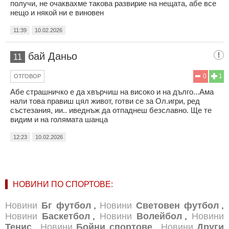
получи, не очаквахме такова развирие на нещата, абе все
нещо и някой ни е виновен
11:39
10.02.2026
бай Даньо
11
0
1
ОТГОВОР
Абе страшничко е да хвърчиш на високо и на дълго...Ама
нали това правиш цял живот, готви се за Ол.игри, ред
състезания, ии.. иведнъж да отпаднеш безславно. Ще те
видим и на голямата шанца
12:23
10.02.2026
НОВИНИ ПО СПОРТОВЕ:
Новини
Бг футбол
,
Новини
Световен футбол
,
Новини
Баскетбол
,
Новини
Волейбол
,
Новини
Тенис
,
Новини
Бойни спортове
,
Новини
Други