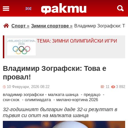
Спорт
»
Зимни спортове
»
Владимир Зографски: То
ТЕМА: ЗИМНИ ОЛИМПИЙСКИ ИГРИ
Владимир Зографски: Това е
провал!
10 Февруари, 2026 08:22
11
3 892
владимир зографски
-
малката шанца
-
предацо
-
ски-скок
-
олимпиадата
-
милано-кортина 2026
32-годишният българин даде 32-и резултат в
първия си опит на малката шанца