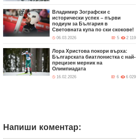
Владимир Зографски с
исторически успех – първи
подиум за България в
Световната купа по ски скокове!
06.03.2026
5
2 119
Лора Христова покори върха:
Българската биатлонистка с най-
прецизен мерник на
Олимпиадата
16.02.2026
6
6 029
Напиши коментар: