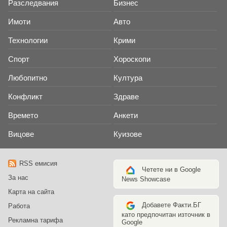
Разследвания
Бизнес
Имоти
Авто
Технологии
Крими
Спорт
Хороскопи
Любопитно
Култура
Конфликт
Здраве
Времето
Анкети
Вицове
Куизове
RSS емисия
Четете ни в Google
За нас
News Showcase
Карта на сайта
Добавете Факти.БГ
Работа
като предпочитан източник в
Рекламна тарифа
Google