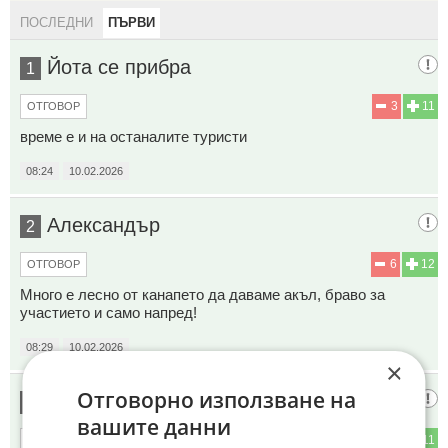
ПОСЛЕДНИ
ПЪРВИ
Йота се прибра
1
3
11
ОТГОВОР
време е и на останалите туристи
08:24
10.02.2026
Александър
2
6
12
ОТГОВОР
Много е лесно от канапето да даваме акъл, браво за
участието и само напред!
08:29
10.02.2026
×
Отговорно използване на
А стига бе..
3
вашите данни
3
11
ОТГОВОР