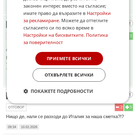
законен интерес вместо на съгласие;
08:36
10.02.2026
имате право да възразите в
Настройки
за рекламиране
. Можете да оттеглите
нннн
6
съгласието си по всяко време в
Настройки на бисквитките
.
Политика
2
15
ОТГОВОР
за поверителност
До коментар
#5
от "Мемфис":
Не е луд, който яде баницата....
ПРИЕМЕТЕ ВСИЧКИ
-Какво работиш?
-Ритам топка.
ОТХВЪРЛЕТЕ ВСИЧКИ
08:52
10.02.2026
ПОКАЖЕТЕ ПОДРОБНОСТИ
Нали?
7
2
5
ОТГОВОР
Нищо де, нали се разходи до Италия за наша сметка?!?
09:34
10.02.2026