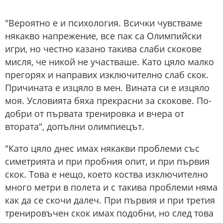
"Вероятно е и психология. Всички чувстваме
някакво напрежение, все пак са Олимпийски
игри, но честно казано такива слаби скокове
мисля, че никой не участваше. Като цяло малко
прегорях и направих изключително слаб скок.
Причината е изцяло в мен. Вината си е изцяло
моя. Условията бяха прекрасни за скокове. По-
добри от първата тренировка и вчера от
втората", допълни олимпиецът.
"Като цяло днес имах някакви проблеми със
симетрията и при пробния опит, и при първия
скок. Това е нещо, което коства изключително
много метри в полета и с такива проблеми няма
как да се скочи далеч. При първия и при третия
тренировъчен скок имах подобни, но след това