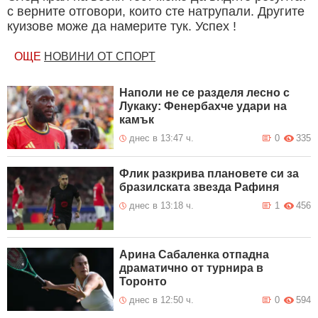
с верните отговори, които сте натрупали. Другите
куизове може да намерите тук. Успех !
ОЩЕ
НОВИНИ ОТ СПОРТ
Наполи не се разделя лесно с
Лукаку: Фенербахче удари на
камък
днес в 13:47 ч.
0
335
Флик разкрива плановете си за
бразилската звезда Рафиня
днес в 13:18 ч.
1
456
Арина Сабаленка отпадна
драматично от турнира в
Торонто
днес в 12:50 ч.
0
594