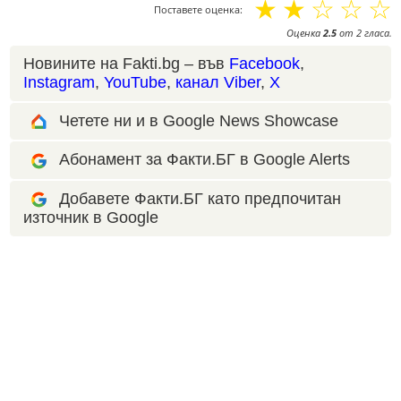
☆
☆
☆
☆
☆
Поставете оценка:
Оценка
2.5
от
2
гласа.
Новините на Fakti.bg – във
Facebook
,
Instagram
,
YouTube
,
канал Viber
,
X
Четете ни и в Google News Showcase
Абонамент за Факти.БГ в Google Alerts
Добавете Факти.БГ като предпочитан
източник в Google