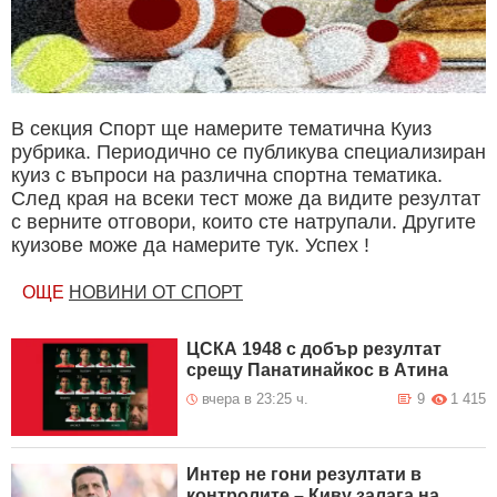
В секция Спорт ще намерите тематична Куиз
рубрика. Периодично се публикува специализиран
куиз с въпроси на различна спортна тематика.
След края на всеки тест може да видите резултат
с верните отговори, които сте натрупали. Другите
куизове може да намерите тук. Успех !
ОЩЕ
НОВИНИ ОТ СПОРТ
ЦСКА 1948 с добър резултат
срещу Панатинайкос в Атина
вчера в 23:25 ч.
9
1 415
Интер не гони резултати в
контролите – Киву залага на