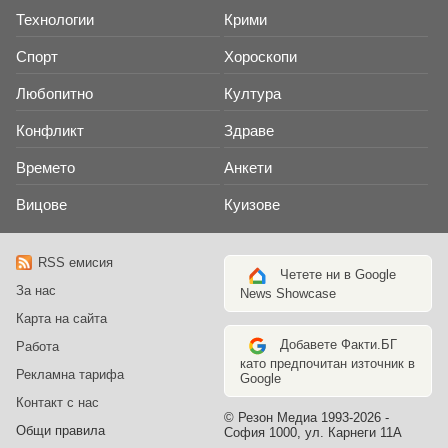
Технологии
Крими
Спорт
Хороскопи
Любопитно
Култура
Конфликт
Здраве
Времето
Анкети
Вицове
Куизове
RSS емисия
Четете ни в Google
За нас
News Showcase
Карта на сайта
Добавете Факти.БГ
Работа
като предпочитан източник в
Рекламна тарифа
Google
Контакт с нас
© Резон Медиа 1993-2026 -
Общи правила
София 1000, ул. Карнеги 11А