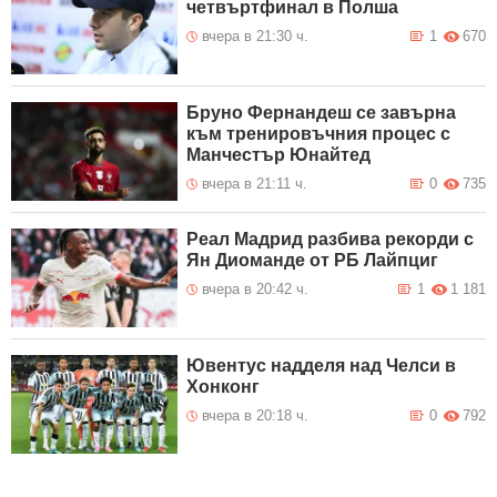
четвъртфинал в Полша
вчера в 21:30 ч.
1
670
Бруно Фернандеш се завърна
към тренировъчния процес с
Манчестър Юнайтед
вчера в 21:11 ч.
0
735
Реал Мадрид разбива рекорди с
Ян Диоманде от РБ Лайпциг
вчера в 20:42 ч.
1
1 181
Ювентус надделя над Челси в
Хонконг
вчера в 20:18 ч.
0
792