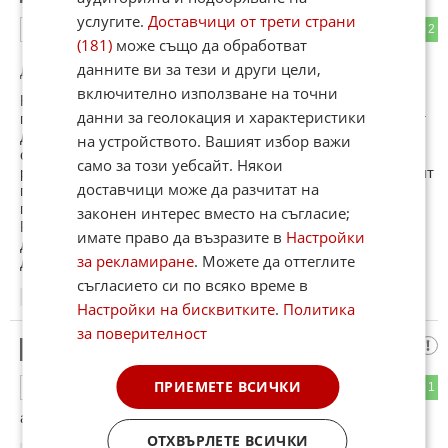
услугите.
Доставчици от трети страни
2
2
ОТГОВОР
(181)
може също да обработват
данните ви за тези и други цели,
До коментар
#1
от "Левски 1914":
включително използване на точни
Като цскар правилното име на тези е Ф.К. Лупи, както
данни за геолокация и характеристики
прекръщаваха фирмата за да си гарантират фалита и друг
да не успее да я спаси. А с решението за прехвърляне на
на устройството. Вашият избор важи
стадиона окончателно я фалираха. Борисов се уплаши от
само за този уебсайт. Някои
разни дошли фенове и клекна. Реално той заби последният
доставчици може да разчитат на
пирон в ковчега на старата фирма. Не че другите клубове
поголовно да не са били преправяни.
законен интерес вместо на съгласие;
Реално клубовете трябва да са актив, а не самите
имате право да възразите в
Настройки
дружества. И при фалит актива отива при тези на които
за рекламиране
. Можете да оттеглите
дължат. И на разпродажба които искат.
съгласието си по всяко време в
16:29
15.04.2026
Настройки на бисквитките
.
Политика
за поверителност
////
3
ПРИЕМЕТЕ ВСИЧКИ
0
1
ОТГОВОР
а сигорни ли сте че те ще стигнат до бараж ????
ОТХВЪРЛЕТЕ ВСИЧКИ