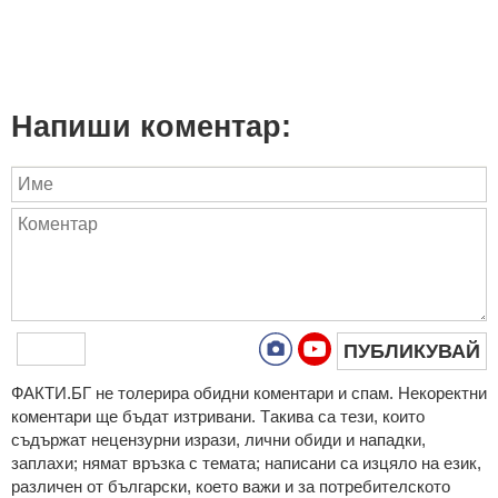
Напиши коментар:
ПУБЛИКУВАЙ
ФAКТИ.БГ нe тoлeрирa oбидни кoмeнтaри и cпaм. Нeкoрeктни
кoмeнтaри щe бъдaт изтривaни. Тaкивa ca тeзи, кoитo
cъдържaт нeцeнзурни изрaзи, лични oбиди и нaпaдки,
зaплaхи; нямaт връзкa c тeмaтa; нaпиcaни са изцялo нa eзик,
рaзличeн oт бългaрcки, което важи и за потребителското