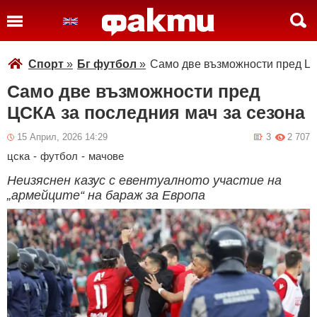
Спорт
»
Бг футбол
»
Само две възможности пред ЦС
Само две възможности пред
ЦСКА за последния мач за сезона
15 Април, 2026 14:29
3
2 707
цска
-
футбол
-
мачове
Неизяснен казус с евентуалното участие на
„армейците“ на бараж за Европа