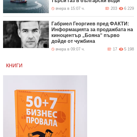
търси газ в български води
вчера в 15:07 ч.
203
6 229
Габриел Георгиев пред ФАКТИ:
Информацията за продажбата на
киноцентър „Бояна“ първо
дойде от чужбина
вчера в 09:07 ч.
17
5 198
КНИГИ