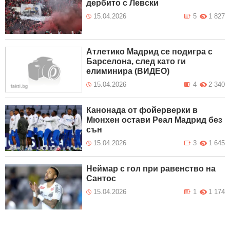
дербито с Левски
15.04.2026
5
1 827
Атлетико Мадрид се подигра с
Барселона, след като ги
елиминира (ВИДЕО)
15.04.2026
4
2 340
Канонада от фойерверки в
Мюнхен остави Реал Мадрид без
сън
15.04.2026
3
1 645
Неймар с гол при равенство на
Сантос
15.04.2026
1
1 174