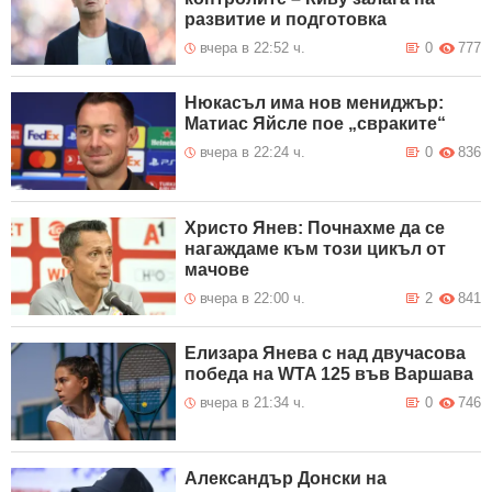
развитие и подготовка
вчера в 22:52 ч.
0
777
Нюкасъл има нов мениджър:
Матиас Яйсле пое „свраките“
вчера в 22:24 ч.
0
836
Христо Янев: Почнахме да се
нагаждаме към този цикъл от
мачове
вчера в 22:00 ч.
2
841
Елизара Янева с над двучасова
победа на WTA 125 във Варшава
вчера в 21:34 ч.
0
746
Александър Донски на