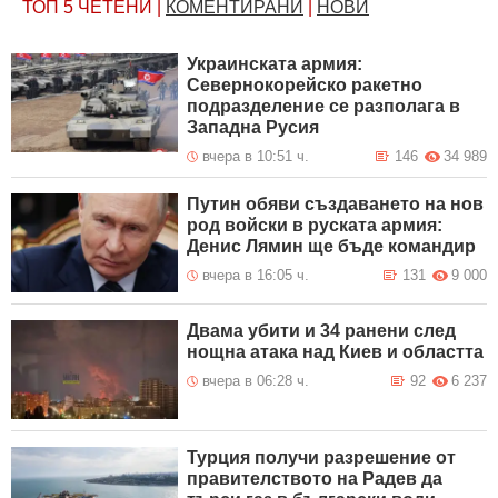
ТОП 5
ЧЕТЕНИ
|
КОМЕНТИРАНИ
|
НОВИ
Украинската армия:
Севернокорейско ракетно
подразделение се разполага в
Западна Русия
вчера в 10:51 ч.
146
34 989
Путин обяви създаването на нов
род войски в руската армия:
Денис Лямин ще бъде командир
вчера в 16:05 ч.
131
9 000
Двама убити и 34 ранени след
нощна атака над Киев и областта
вчера в 06:28 ч.
92
6 237
Турция получи разрешение от
правителството на Радев да