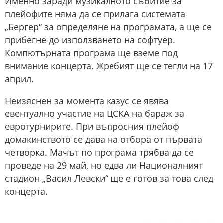
Именно заради музикалното събитие за
плейофите няма да се прилага системата
„Бергер“ за определяне на програмата, а ще се
прибегне до използването на софтуер.
Компютърната програма ще вземе под
внимание концерта. Жребият ще се тегли на 17
април.
Неизяснен за момента казус се явява
евентуално участие на ЦСКА на бараж за
евротурнирите. При въпросния плейоф
домакинството се дава на отбора от първата
четворка. Мачът по програма трябва да се
проведе на 29 май, но едва ли Националният
стадион „Васил Левски“ ще е готов за това след
концерта.