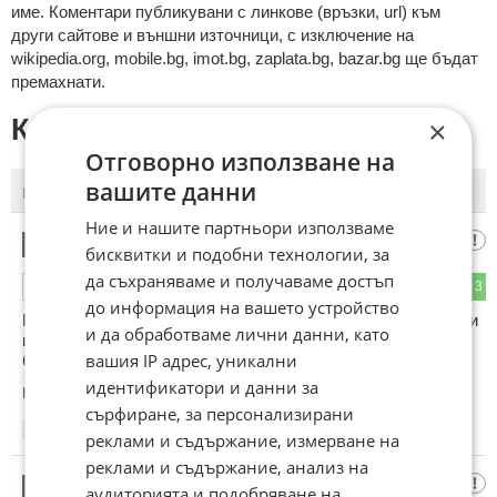
име. Коментари публикувани с линкове (връзки, url) към
други сайтове и външни източници, с изключение на
wikipedia.org, mobile.bg, imot.bg, zaplata.bg, bazar.bg ще бъдат
премахнати.
КОМЕНТАРИ КЪМ СТАТИЯТА
×
Отговорно използване на
вашите данни
ПОСЛЕДНИ
ПЪРВИ
Ние и нашите партньори използваме
Левски 1914
1
бисквитки и подобни технологии, за
да съхраняваме и получаваме достъп
12
3
ОТГОВОР
до информация на вашето устройство
Ковачев както пишеш цялото име на цска 1948 така пиши и
и да обработваме лични данни, като
цялото име на МЕНТЕТО цска 2016 не се прави на четири
вашия IP адрес, уникални
без половина!
идентификатори и данни за
Коментиран от
#2
сърфиране, за персонализирани
14:55
15.04.2026
реклами и съдържание, измерване на
реклами и съдържание, анализ на
Някой
2
аудиторията и подобряване на