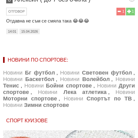
1
1
ОТГОВОР
Отдавна не съм се смяла така 😂😂😂
14:01
15.04.2026
НОВИНИ ПО СПОРТОВЕ:
Новини
Бг футбол
,
Новини
Световен футбол
,
Новини
Баскетбол
,
Новини
Волейбол
,
Новини
Тенис
,
Новини
Бойни спортове
,
Новини
Други
спортове
,
Новини
Лека атлетика
,
Новини
Моторни спортове
,
Новини
Спортът по ТВ
,
Новини
Зимни спортове
СПОРТ КУИЗОВЕ