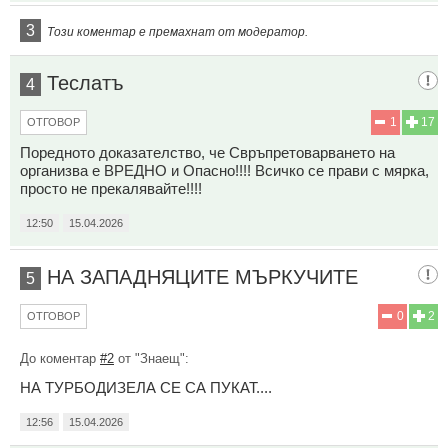
3
Този коментар е премахнат от модератор.
Теслатъ
4
1
17
ОТГОВОР
Поредното доказателство, че Свръпретоварването на
организва е ВРЕДНО и Опасно!!!! Всичко се прави с мярка,
просто не прекалявайте!!!!
12:50
15.04.2026
НА ЗАПАДНЯЦИТЕ МЪРКУЧИТЕ
5
0
2
ОТГОВОР
До коментар
#2
от "Знаещ":
НА ТУРБОДИЗЕЛА СЕ СА ПУКАТ....
12:56
15.04.2026