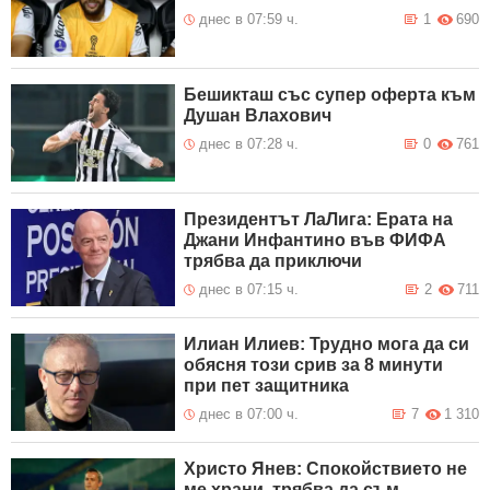
днес в 07:59 ч.
1
690
Бешикташ със супер оферта към
Душан Влахович
днес в 07:28 ч.
0
761
Президентът ЛаЛига: Ерата на
Джани Инфантино във ФИФА
трябва да приключи
днес в 07:15 ч.
2
711
Илиан Илиев: Трудно мога да си
обясня този срив за 8 минути
при пет защитника
днес в 07:00 ч.
7
1 310
Христо Янев: Спокойствието не
ме храни, трябва да съм