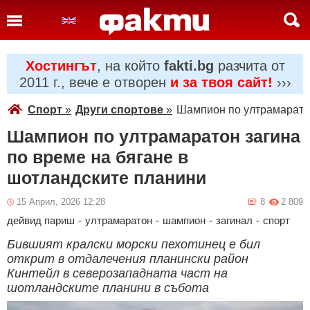
Хостингът
, на който
fakti.bg
разчита от
2011 г., вече е отворен
и за твоя сайт!
›››
Спорт
»
Други спортове
»
Шампион по ултрамаратон
Шампион по ултрамаратон загина
по време на бягане в
шотландските планини
15 Април, 2026 12:28
8
2 809
дейвид париш
-
ултрамаратон
-
шампион
-
загинал
-
спорт
Бившият кралски морски пехотинец е бил
открит в отдалечения планински район
Кинтейл в северозападната част на
шотландските планини в събота