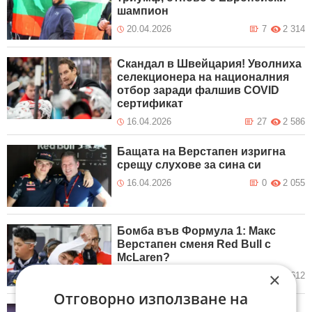
шампион
20.04.2026
7
2 314
Скандал в Швейцария! Уволниха
селекционера на националния
отбор заради фалшив COVID
сертификат
16.04.2026
27
2 586
Бащата на Верстапен изригна
срещу слухове за сина си
16.04.2026
0
2 055
Бомба във Формула 1: Макс
Верстапен сменя Red Bull с
McLaren?
×
16.04.2026
0
2 612
Отговорно използване на
Новак Джокович с голямо