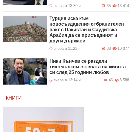
вчера в 13:30 ч.
35
13 414
Турция иска към
новосъздадения отбранителен
пакт с Пакистан и Саудитска
Арабия да се присъединят и
други държави
вчера в 11:23 ч.
38
10 077
Ники Кънчев се раздели
тихомълком с жената на живота
си след 25 години любов
вчера в 13:14 ч.
46
8 588
КНИГИ