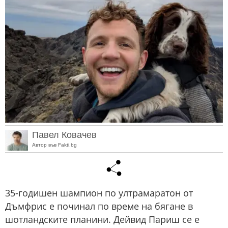
Павел Ковачев
Автор във Fakti.bg
35-годишен шампион по ултрамаратон от
Дъмфрис е починал по време на бягане в
шотландските планини. Дейвид Париш се е