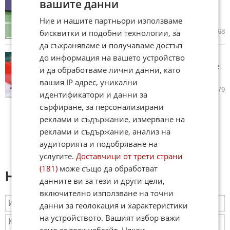
вашите данни
признание преди Мастърса в
Мадрид
Ние и нашите партньори използваме
бисквитки и подобни технологии, за
13.04.2026
1
2 068
да съхраняваме и получаваме достъп
до информация на вашето устройство
Яник Синер сломи Карлос
Алкарас и седна на трона Монте
и да обработваме лични данни, като
Карло
вашия IP адрес, уникални
12.04.2026
2
2 279
идентификатори и данни за
сърфиране, за персонализирани
реклами и съдържание, измерване на
реклами и съдържание, анализ на
аудиторията и подобряване на
услугите.
Доставчици от трети страни
(181)
може също да обработват
Напиши коментар:
данните ви за тези и други цели,
включително използване на точни
данни за геолокация и характеристики
на устройството. Вашият избор важи
само за този уебсайт. Някои