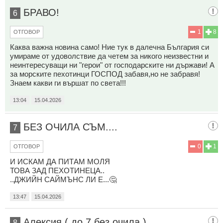
БРАВО!
6
1
8
ОТГОВОР
Каква важна новина само! Ние тук в далечна България си
умираме от удоволствие да четем за никого неизвестни и
неинтересуващи ни "герои" от господарските ни държави! А
за морските пехотинци ГОСПОД забавя,но не забравя!
Знаем какви ги вършат по света!!!
13:04
15.04.2026
БЕЗ ОЧИЛА СЪМ....
7
0
1
ОТГОВОР
И ИСКАМ ДА ПИТАМ МОЛЯ
ТОВА ЗАД ПЕХОТИНЕЦА..
..ДЖИЙН САЙМЪНС ЛИ Е...🤔
13:47
15.04.2026
Алексия ( до 7 без очила )
8