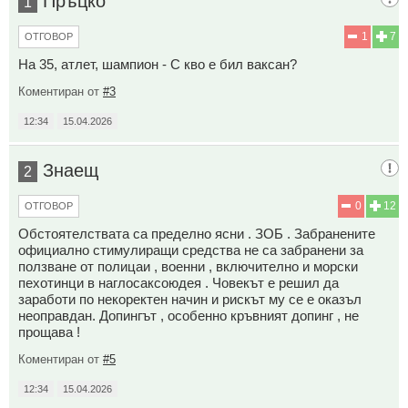
Пръцко
1
1
7
ОТГОВОР
На 35, атлет, шампион - С кво е бил ваксан?
Коментиран от
#3
12:34
15.04.2026
Знаещ
2
0
12
ОТГОВОР
Обстоятелствата са пределно ясни . ЗОБ . Забранените
официално стимулиращи средства не са забранени за
ползване от полицаи , военни , включително и морски
пехотинци в наглосаксоюдея . Човекът е решил да
заработи по некоректен начин и рискът му се е оказъл
неоправдан. Допингът , особенно кръвният допинг , не
прощава !
Коментиран от
#5
12:34
15.04.2026