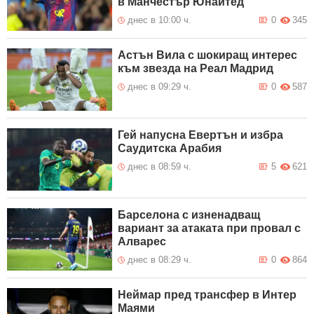
в Манчестър Юнайтед
днес в 10:00 ч.
0
345
Астън Вила с шокиращ интерес
към звезда на Реал Мадрид
днес в 09:29 ч.
0
587
Гей напусна Евертън и избра
Саудитска Арабия
днес в 08:59 ч.
5
621
Барселона с изненадващ
вариант за атаката при провал с
Алварес
днес в 08:29 ч.
0
864
Неймар пред трансфер в Интер
Маями