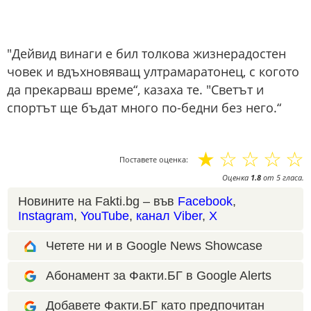
"Дейвид винаги е бил толкова жизнерадостен
човек и вдъхновяващ ултрамаратонец, с когото
да прекарваш време“, казаха те. "Светът и
спортът ще бъдат много по-бедни без него.“
☆
☆
☆
☆
☆
Поставете оценка:
Оценка
1.8
от
5
гласа.
Новините на Fakti.bg – във
Facebook
,
Instagram
,
YouTube
,
канал Viber
,
X
Четете ни и в Google News Showcase
Абонамент за Факти.БГ в Google Alerts
Добавете Факти.БГ като предпочитан