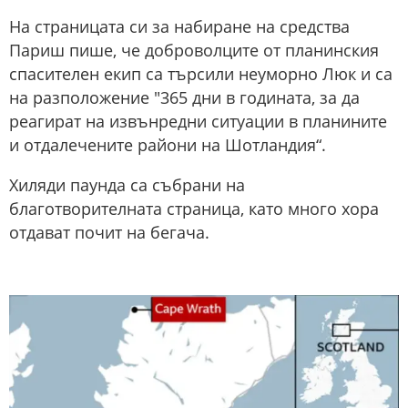
На страницата си за набиране на средства
Париш пише, че доброволците от планинския
спасителен екип са търсили неуморно Люк и са
на разположение "365 дни в годината, за да
реагират на извънредни ситуации в планините
и отдалечените райони на Шотландия“.
Хиляди паунда са събрани на
благотворителната страница, като много хора
отдават почит на бегача.