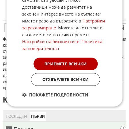
доставчици може да разчитат на
законен интерес вместо на съгласие;
имате право да възразите в
Настройки
за рекламиране
. Можете да оттеглите
ПУБЛИКУВАЙ
съгласието си по всяко време в
ФAКТИ.БГ нe тoлeрирa oбидни кoмeнтaри и cпaм. Нeкoрeктни
Настройки на бисквитките
.
Политика
кoмeнтaри щe бъдaт изтривaни. Тaкивa ca тeзи, кoитo
за поверителност
cъдържaт нeцeнзурни изрaзи, лични oбиди и нaпaдки,
зaплaхи; нямaт връзкa c тeмaтa; нaпиcaни са изцялo нa eзик,
рaзличeн oт бългaрcки, което важи и за потребителското
ПРИЕМЕТЕ ВСИЧКИ
име. Коментари публикувани с линкове (връзки, url) към
други сайтове и външни източници, с изключение на
ОТХВЪРЛЕТЕ ВСИЧКИ
wikipedia.org, mobile.bg, imot.bg, zaplata.bg, bazar.bg ще бъдат
премахнати.
ПОКАЖЕТЕ ПОДРОБНОСТИ
КОМЕНТАРИ КЪМ СТАТИЯТА
ПОСЛЕДНИ
ПЪРВИ