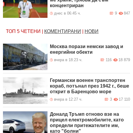
концентриран
днес в 06:45 ч.
9
847
ТОП 5
ЧЕТЕНИ
|
КОМЕНТИРАНИ
|
НОВИ
Москва порази немски завод и
енергийни обекти
вчера в 18:23 ч.
116
18 879
Германски военен транспортен
кораб, потънал през 1942 г., беше
открит в Баренцово море
вчера в 12:27 ч.
3
17 110
Доналд Тръмп отново взе на
прицел електромобилите, като
определи притежателите им,
като "болни"