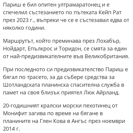
Париш е бил опитен ултрамаратонец и е
спечелил състезанието по пътеката Кейп Рат
през 2023 г., въпреки че се е състезавал едва от
няколко години.
Маршрутът, който преминава през Лохабър,
Нойдарт, Епълкрос и Торидон, се смята за един
от най-предизвикателните във Великобритания.
При последното си предизвикателство Париш е
бягал по трасето, за да събере средства за
Шотландската планинска спасителна служба в
памет на своя близък приятел Люк Айрланд.
20-годишният кралски морски пехотинец от
Монифит загива по време на бягане в
планините на Глен Кова в Ангъс през ноември
2014 г.