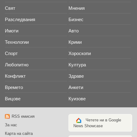
Свят
Мнения
Разследвания
Бизнес
Имоти
Авто
Технологии
Крими
Спорт
Хороскопи
Любопитно
Култура
Конфликт
Здраве
Времето
Анкети
Вицове
Куизове
RSS емисия
Четете ни в Google
За нас
News Showcase
Карта на сайта