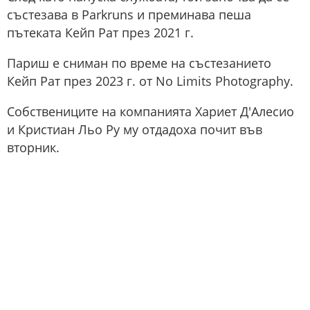
състезава в Parkruns и преминава пеша
пътеката Кейп Рат през 2021 г.
Париш е сниман по време на състезанието
Кейп Рат през 2023 г. от No Limits Photography.
Собствениците на компанията Хариет Д'Алесио
и Кристиан Льо Ру му отдадоха почит във
вторник.