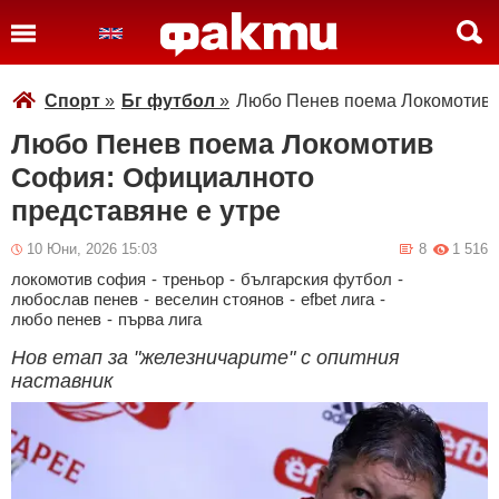
Спорт
»
Бг футбол
»
Любо Пенев поема Локомотив 
Любо Пенев поема Локомотив
София: Официалното
представяне е утре
10 Юни, 2026 15:03
8
1 516
локомотив софия
-
треньор
-
българския футбол
-
любослав пенев
-
веселин стоянов
-
efbet лига
-
любо пенев
-
първа лига
Нов етап за "железничарите" с опитния
наставник