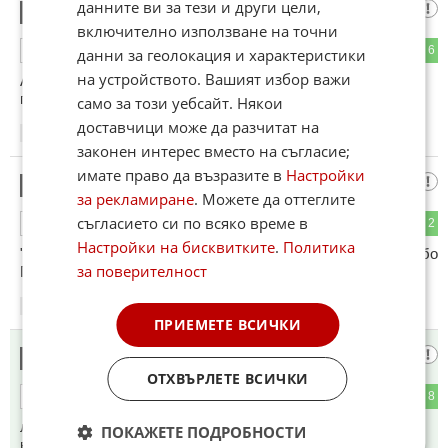
данните ви за тези и други цели,
антрашпиц
5
включително използване на точни
3
6
ОТГОВОР
данни за геолокация и характеристики
на устройството. Вашият избор важи
А тоз прошляк му намериха работа най-накрая(поне за
година)..
само за този уебсайт. Някои
доставчици може да разчитат на
15:40
10.06.2026
законен интерес вместо на съгласие;
имате право да възразите в
Настройки
Благой от СОФстрой
6
за рекламиране
. Можете да оттеглите
съгласието си по всяко време в
5
2
ОТГОВОР
Настройки на бисквитките
.
Политика
"От тука до Мароко само ЛОКО-Сф" му пожелавам на Любо
за поверителност
Пенев особено срешу МВР- "Луевски" и ЦеСКА на БНА!
15:54
10.06.2026
ПРИЕМЕТЕ ВСИЧКИ
Той не беше
7
ОТХВЪРЛЕТЕ ВСИЧКИ
1
8
ОТГОВОР
ли на смъртно легло? Нека сме реалисти, сега е във
ПОКАЖЕТЕ ПОДРОБНОСТИ
временна ремисия, която няма да продължи дълго. Господ