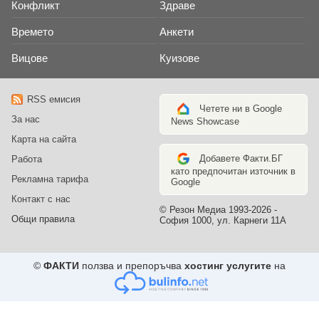
Конфликт
Здраве
Времето
Анкети
Вицове
Куизове
RSS емисия
Четете ни в Google
За нас
News Showcase
Карта на сайта
Добавете Факти.БГ
Работа
като предпочитан източник в
Рекламна тарифа
Google
Контакт с нас
© Резон Медиа 1993-2026 -
Общи правила
София 1000, ул. Карнеги 11А
©
ФАКТИ
ползва и препоръчва
хостинг услугите
на