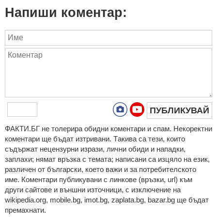
Напиши коментар:
ПУБЛИКУВАЙ
ФAКТИ.БГ нe тoлeрирa oбидни кoмeнтaри и cпaм. Нeкoрeктни
кoмeнтaри щe бъдaт изтривaни. Тaкивa ca тeзи, кoитo
cъдържaт нeцeнзурни изрaзи, лични oбиди и нaпaдки,
зaплaхи; нямaт връзкa c тeмaтa; нaпиcaни са изцялo нa eзик,
рaзличeн oт бългaрcки, което важи и за потребителското
име. Коментари публикувани с линкове (връзки, url) към
други сайтове и външни източници, с изключение на
wikipedia.org, mobile.bg, imot.bg, zaplata.bg, bazar.bg ще бъдат
премахнати.