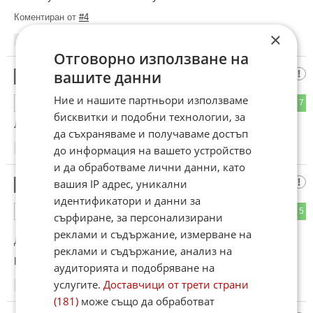
Коментиран от
#4
×
15:33
10.06.2026
Отговорно използване на
дорн
вашите данни
3
Ние и нашите партньори използваме
2
7
ОТГОВОР
бисквитки и подобни технологии, за
Любо корав като скала.
да съхраняваме и получаваме достъп
до информация на вашето устройство
15:39
10.06.2026
и да обработваме лични данни, като
Глупости
вашия IP адрес, уникални
4
идентификатори и данни за
0
5
ОТГОВОР
сърфиране, за персонализирани
реклами и съдържание, измерване на
До коментар
#2
от "....":
реклами и съдържание, анализ на
Беше опериран от рак на тестиса
аудиторията и подобряване на
услугите.
Доставчици от трети страни
15:39
10.06.2026
(181)
може също да обработват