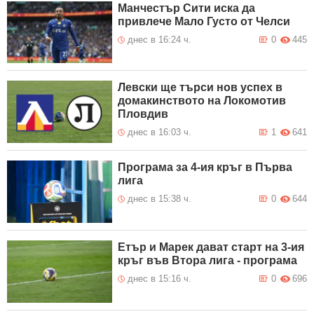
Манчестър Сити иска да
привлече Мало Густо от Челси
днес в 16:24 ч.
0
445
Левски ще търси нов успех в
домакинството на Локомотив
Пловдив
днес в 16:03 ч.
1
641
Програма за 4-ия кръг в Първа
лига
днес в 15:38 ч.
0
644
Етър и Марек дават старт на 3-ия
кръг във Втора лига - програма
днес в 15:16 ч.
0
696