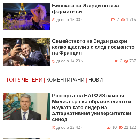
Бившата на Икарди показа
формите си
днес в 15:00 ч.
7
1 715
Семейството на Зидан разкри
колко щастлив е след поемането
на Франция
днес в 14:29 ч.
2
787
ТОП 5
ЧЕТЕНИ
|
КОМЕНТИРАНИ
|
НОВИ
Ректорът на НАТФИЗ заменя
Министъра на образованието и
науката като лидер на
алтернативния университетски
синод
днес в 12:42 ч.
10
21 122