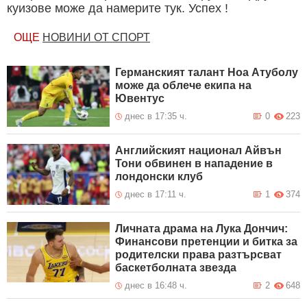
куизове може да намерите тук. Успех !
ОЩЕ
НОВИНИ ОТ СПОРТ
Германският талант Ноа Атуболу
може да облече екипа на
Ювентус
днес в 17:35 ч.
0
223
Английският национал Айвън
Тони обвинен в нападение в
лондонски клуб
днес в 17:11 ч.
1
374
Личната драма на Лука Дончич:
Финансови претенции и битка за
родителски права разтърсват
баскетболната звезда
днес в 16:48 ч.
2
648