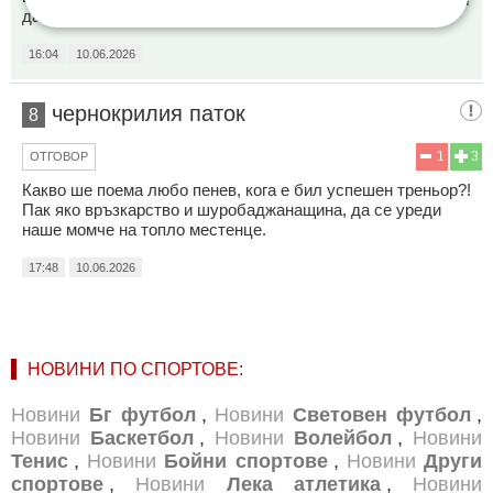
да му даде повече дни, но не е за треньор.
16:04
10.06.2026
чернокрилия паток
8
1
3
ОТГОВОР
Какво ше поема любо пенев, кога е бил успешен треньор?!
Пак яко връзкарство и шуробаджанащина, да се уреди
наше момче на топло местенце.
17:48
10.06.2026
НОВИНИ ПО СПОРТОВЕ:
Новини
Бг футбол
,
Новини
Световен футбол
,
Новини
Баскетбол
,
Новини
Волейбол
,
Новини
Тенис
,
Новини
Бойни спортове
,
Новини
Други
спортове
,
Новини
Лека атлетика
,
Новини