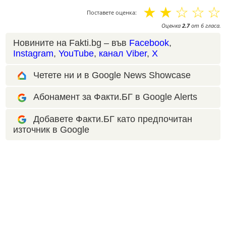
☆
☆
☆
☆
☆
Поставете оценка:
Оценка
2.7
от
6
гласа.
Новините на Fakti.bg – във
Facebook
,
Instagram
,
YouTube
,
канал Viber
,
X
Четете ни и в Google News Showcase
Абонамент за Факти.БГ в Google Alerts
Добавете Факти.БГ като предпочитан
източник в Google