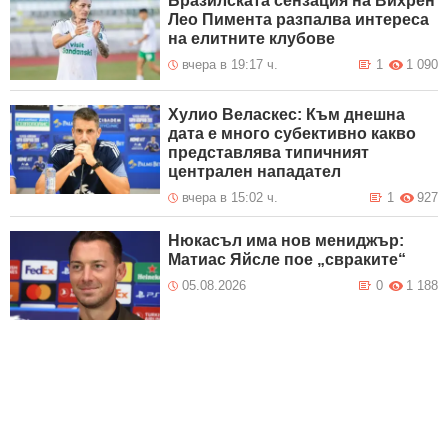
Бразилската сензация на Вихрен
Лео Пимента разпалва интереса
на елитните клубове
вчера в 19:17 ч.
1
1 090
Хулио Веласкес: Към днешна
дата е много субективно какво
представлява типичният
централен нападател
вчера в 15:02 ч.
1
927
Нюкасъл има нов мениджър:
Матиас Яйсле пое „свраките“
05.08.2026
0
1 188