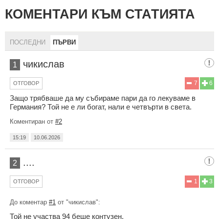
КОМЕНТАРИ КЪМ СТАТИЯТА
ПОСЛЕДНИ
ПЪРВИ
чикислав
1
7
6
ОТГОВОР
Защо трябваше да му събираме пари да го лекуваме в
Германия? Той не е ли богат, нали е четвърти в света.
Коментиран от
#2
15:19
10.06.2026
....
2
1
3
ОТГОВОР
До коментар
#1
от "чикислав":
Той не участва 94 беше контузен.