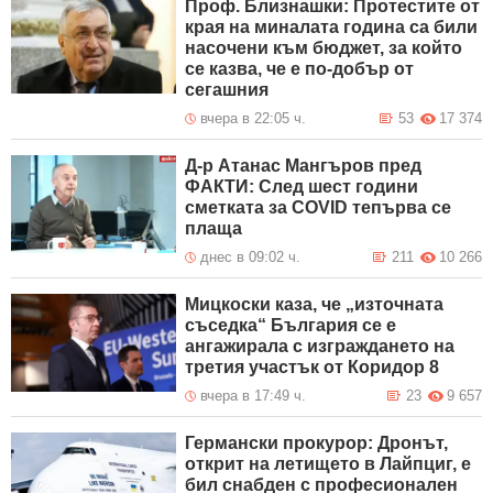
Проф. Близнашки: Протестите от
края на миналата година са били
насочени към бюджет, за който
се казва, че е по-добър от
сегашния
вчера в 22:05 ч.
53
17 374
Д-р Атанас Мангъров пред
ФАКТИ: След шест години
сметката за COVID тепърва се
плаща
днес в 09:02 ч.
211
10 266
Мицкоски каза, че „източната
съседка“ България се е
ангажирала с изграждането на
третия участък от Коридор 8
вчера в 17:49 ч.
23
9 657
Германски прокурор: Дронът,
открит на летището в Лайпциг, е
бил снабден с професионален