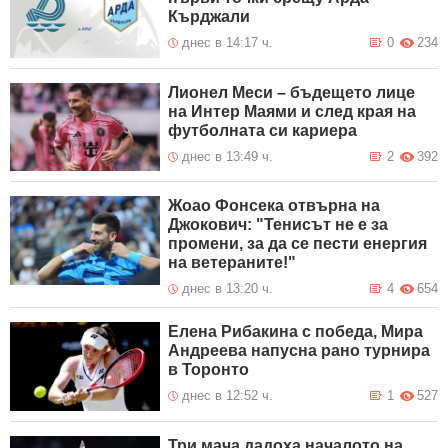
Кърджали
днес в 14:17 ч.
0
234
Лионел Меси – бъдещето лице
на Интер Маями и след края на
футболната си кариера
днес в 13:49 ч.
2
392
Жоао Фонсека отвърна на
Джокович: "Тенисът не е за
промени, за да се пести енергия
на ветераните!"
днес в 13:20 ч.
4
654
Елена Рибакина с победа, Мира
Андреева напусна рано турнира
в Торонто
днес в 12:52 ч.
1
527
Три мача дадоха началото на