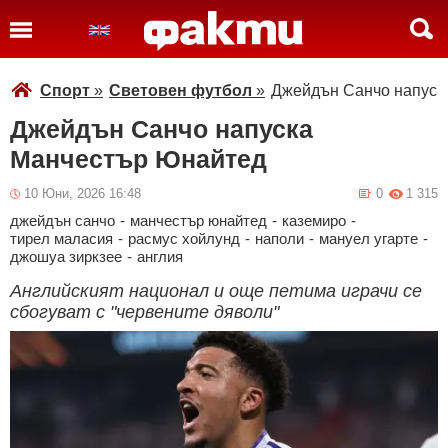
Спорт
»
Световен футбол
»
Джейдън Санчо напуск
Джейдън Санчо напуска
Манчестър Юнайтед
10 Юни, 2026 16:48
0
1 315
джейдън санчо
-
манчестър юнайтед
-
каземиро
-
тирел маласия
-
расмус хойлунд
-
наполи
-
мануел угарте
-
джошуа зиркзее
-
англия
Английският национал и още петима играчи се
сбогуват с "червените дяволи"