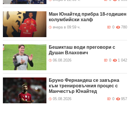
Ман Юнайтед прибра 18-годишен
колумбийски халф
вчера в 09:59 ч.
0
780
Бешикташ води преговори с
Душан Влахович
06.08.2026
0
1 042
Бруно Фернандеш се завърна
към тренировъчния процес с
Манчестър Юнайтед
05.08.2026
0
957