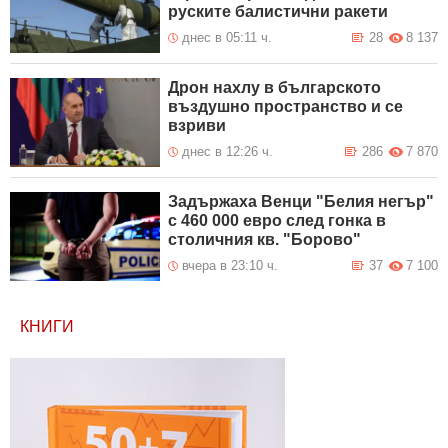
руските балистични ракети
днес в 05:11 ч.
28
8 137
Дрон нахлу в българското
въздушно пространство и се
взриви
днес в 12:26 ч.
286
7 870
Задържаха Венци "Белия негър"
с 460 000 евро след гонка в
столичния кв. "Борово"
вчера в 23:10 ч.
37
7 100
КНИГИ