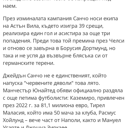
наем.
През изминалата кампания Санчо носи екипа
на Астън Вила, където изигра 39 срещи,
реализира един гол и асистира за още три
попадения. Преди това той премина през Челси
и отново се завърна в Борусия Дортмунд, но
така и не успя да възвърне блясъка си от
германските терени.
Джейдън Санчо не е единственият, който
напуска "червените дяволи" това лято.
Манчестър Юнайтед обяви официално раздяла
с още петима футболисти: Каземиро, привлечен
през 2022 г. за 81,1 милиона евро, Тирел
Маласия, който има 50 мача за клуба, Расмус
Хойлунд – вече част от Наполи, както и Мануел
Угарте и Джошуа Зиркзее.