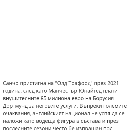
Санчо пристигна на "Олд Трафорд" през 2021
година, след като Манчестър Юнайтед плати
внушителните 85 милиона евро на Борусия
Дортмунд за неговите услуги. Въпреки големите
очаквания, английският национал не успя да се
наложи като водеща фигура в състава и през
последните сезони често бе изпращан под