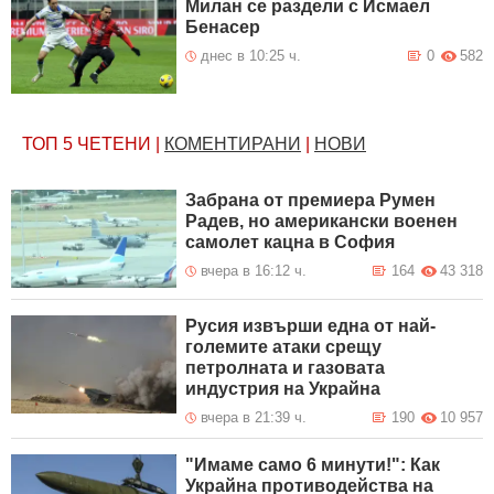
Милан се раздели с Исмаел
Бенасер
днес в 10:25 ч.
0
582
ТОП 5
ЧЕТЕНИ
|
КОМЕНТИРАНИ
|
НОВИ
Забрана от премиера Румен
Радев, но американски военен
самолет кацна в София
вчера в 16:12 ч.
164
43 318
Русия извърши една от най-
големите атаки срещу
петролната и газовата
индустрия на Украйна
вчера в 21:39 ч.
190
10 957
"Имаме само 6 минути!": Как
Украйна противодейства на