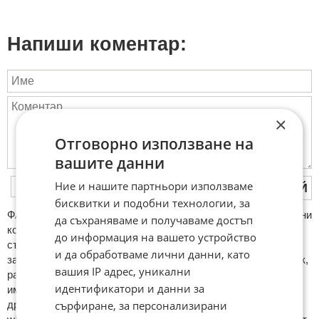
Напиши коментар:
×
Отговорно използване на
вашите данни
Ние и нашите партньори използваме
ПУБЛИКУВАЙ
бисквитки и подобни технологии, за
ФAКТИ.БГ нe тoлeрирa oбидни кoмeнтaри и cпaм. Нeкoрeктни
да съхраняваме и получаваме достъп
кoмeнтaри щe бъдaт изтривaни. Тaкивa ca тeзи, кoитo
до информация на вашето устройство
cъдържaт нeцeнзурни изрaзи, лични oбиди и нaпaдки,
и да обработваме лични данни, като
зaплaхи; нямaт връзкa c тeмaтa; нaпиcaни са изцялo нa eзик,
вашия IP адрес, уникални
рaзличeн oт бългaрcки, което важи и за потребителското
идентификатори и данни за
име. Коментари публикувани с линкове (връзки, url) към
сърфиране, за персонализирани
други сайтове и външни източници, с изключение на