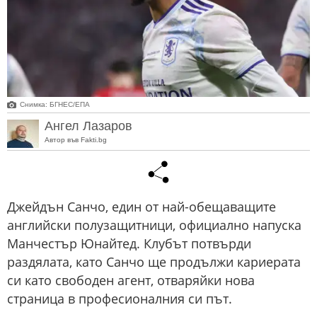
Снимка: БГНЕС/EПA
Ангел Лазаров
Автор във Fakti.bg
Джейдън Санчо, един от най-обещаващите
английски полузащитници, официално напуска
Манчестър Юнайтед. Клубът потвърди
раздялата, като Санчо ще продължи кариерата
си като свободен агент, отваряйки нова
страница в професионалния си път.