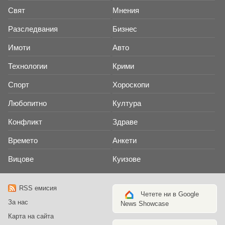
Свят
Мнения
Разследвания
Бизнес
Имоти
Авто
Технологии
Крими
Спорт
Хороскопи
Любопитно
Култура
Конфликт
Здраве
Времето
Анкети
Вицове
Куизове
RSS емисия
Четете ни в Google
За нас
News Showcase
Карта на сайта