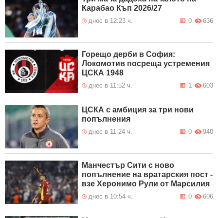
Карабао Къп 2026/27
днес в 12:23 ч.
0
636
Горещо дерби в София:
Локомотив посреща устремения
ЦСКА 1948
днес в 11:52 ч.
1
603
ЦСКА с амбиция за три нови
попълнения
днес в 11:24 ч.
0
940
Манчестър Сити с ново
попълнение на вратарския пост -
взе Херонимо Рули от Марсилия
днес в 10:54 ч.
0
606