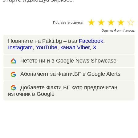
☆
☆
☆
☆
☆
Поставете оценка:
Оценка
4
от
4
гласа.
Новините на Fakti.bg – във
Facebook
,
Instagram
,
YouTube
,
канал Viber
,
X
Четете ни и в Google News Showcase
Абонамент за Факти.БГ в Google Alerts
Добавете Факти.БГ като предпочитан
източник в Google