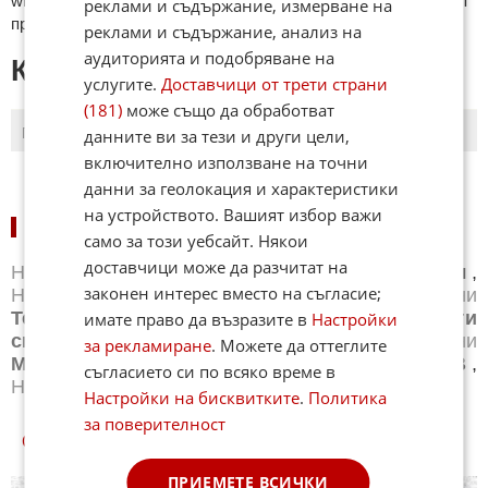
wikipedia.org, mobile.bg, imot.bg, zaplata.bg, bazar.bg ще бъдат
реклами и съдържание, измерване на
премахнати.
реклами и съдържание, анализ на
аудиторията и подобряване на
КОМЕНТАРИ КЪМ СТАТИЯТА
услугите.
Доставчици от трети страни
(181)
може също да обработват
данните ви за тези и други цели,
ПОСЛЕДНИ
ПЪРВИ
включително използване на точни
данни за геолокация и характеристики
на устройството. Вашият избор важи
НОВИНИ ПО СПОРТОВЕ:
само за този уебсайт. Някои
доставчици може да разчитат на
Новини
Бг футбол
,
Новини
Световен футбол
,
законен интерес вместо на съгласие;
Новини
Баскетбол
,
Новини
Волейбол
,
Новини
Тенис
,
Новини
Бойни спортове
,
Новини
Други
имате право да възразите в
Настройки
спортове
,
Новини
Лека атлетика
,
Новини
за рекламиране
. Можете да оттеглите
Моторни спортове
,
Новини
Спортът по ТВ
,
съгласието си по всяко време в
Новини
Зимни спортове
Настройки на бисквитките
.
Политика
за поверителност
СПОРТ КУИЗОВЕ
ПРИЕМЕТЕ ВСИЧКИ