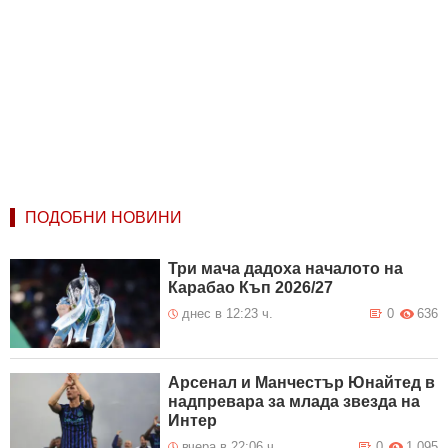
ПОДОБНИ НОВИНИ
Три мача дадоха началото на
Карабао Къп 2026/27
днес в 12:23 ч.
0
636
Арсенал и Манчестър Юнайтед в
надпревара за млада звезда на
Интер
вчера в 22:06 ч.
0
1 095