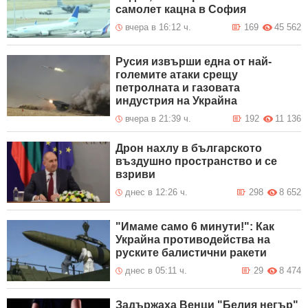
самолет кацна в София
вчера в 16:12 ч.
169
45 562
Русия извърши една от най-
големите атаки срещу
петролната и газовата
индустрия на Украйна
вчера в 21:39 ч.
192
11 136
Дрон нахлу в българското
въздушно пространство и се
взриви
днес в 12:26 ч.
298
8 652
"Имаме само 6 минути!": Как
Украйна противодейства на
руските балистични ракети
днес в 05:11 ч.
29
8 474
Задържаха Венци "Белия негър"