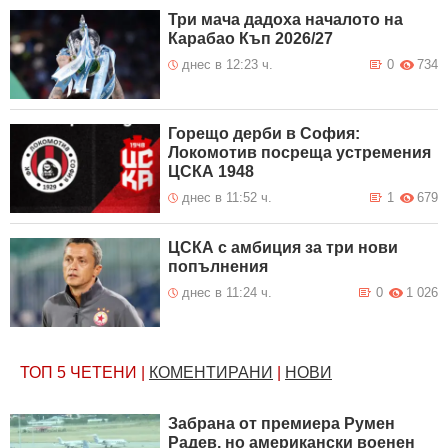
Три мача дадоха началото на
Карабао Къп 2026/27
днес в 12:23 ч.
0
734
Горещо дерби в София:
Локомотив посреща устремения
ЦСКА 1948
днес в 11:52 ч.
1
679
ЦСКА с амбиция за три нови
попълнения
днес в 11:24 ч.
0
1 026
ТОП 5
ЧЕТЕНИ
|
КОМЕНТИРАНИ
|
НОВИ
Забрана от премиера Румен
Радев, но американски военен