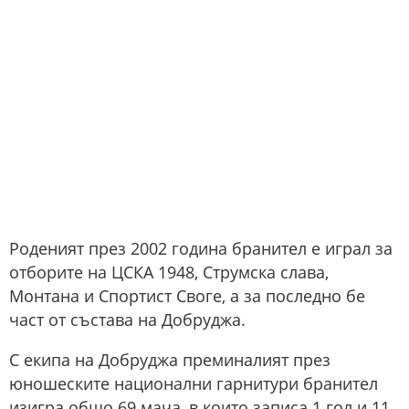
Роденият през 2002 година бранител е играл за
отборите на ЦСКА 1948, Струмска слава,
Монтана и Спортист Своге, а за последно бе
част от състава на Добруджа.
С екипа на Добруджа преминалият през
юношеските национални гарнитури бранител
изигра общо 69 мача, в които записа 1 гол и 11