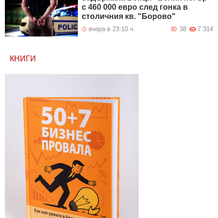
с 460 000 евро след гонка в
столичния кв. "Борово"
вчера в 23:10 ч.
38
7 314
КНИГИ