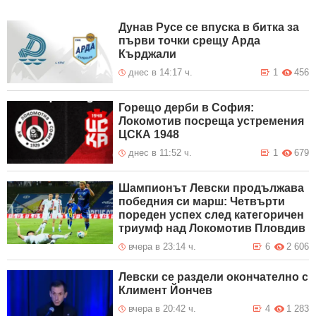
Дунав Русе се впуска в битка за
първи точки срещу Арда
Кърджали
днес в 14:17 ч.
1
456
Горещо дерби в София:
Локомотив посреща устремения
ЦСКА 1948
днес в 11:52 ч.
1
679
Шампионът Левски продължава
победния си марш: Четвърти
пореден успех след категоричен
триумф над Локомотив Пловдив
вчера в 23:14 ч.
6
2 606
Левски се раздели окончателно с
Климент Йончев
вчера в 20:42 ч.
4
1 283