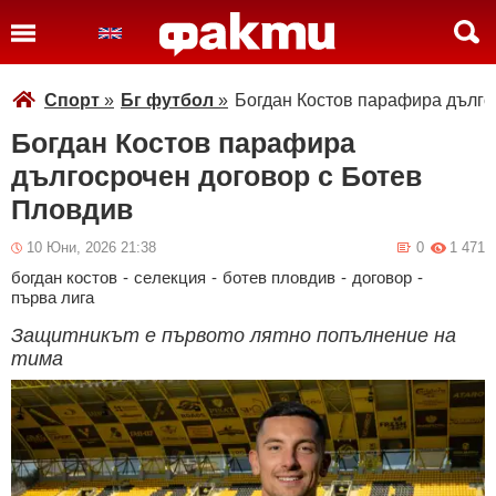
Спорт
»
Бг футбол
»
Богдан Костов парафира дълго
Богдан Костов парафира
дългосрочен договор с Ботев
Пловдив
10 Юни, 2026 21:38
0
1 471
богдан костов
-
селекция
-
ботев пловдив
-
договор
-
първа лига
Защитникът е първото лятно попълнение на
тима