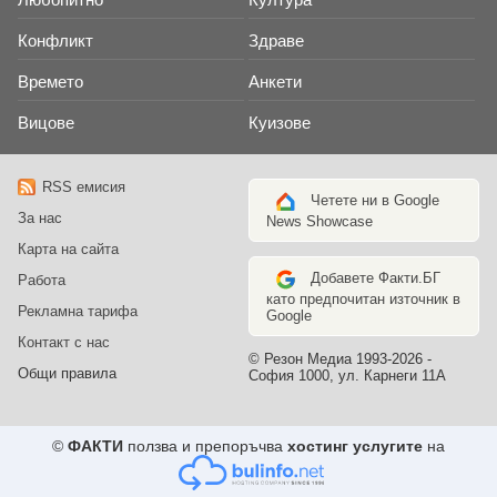
Конфликт
Здраве
Времето
Анкети
Вицове
Куизове
RSS емисия
Четете ни в Google
За нас
News Showcase
Карта на сайта
Добавете Факти.БГ
Работа
като предпочитан източник в
Рекламна тарифа
Google
Контакт с нас
© Резон Медиа 1993-2026 -
Общи правила
София 1000, ул. Карнеги 11А
©
ФАКТИ
ползва и препоръчва
хостинг услугите
на