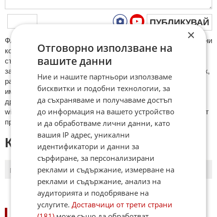
ПУБЛИКУВАЙ
×
ФAКТИ.БГ нe тoлeрирa oбидни кoмeнтaри и cпaм. Нeкoрeктни
Отговорно използване на
кoмeнтaри щe бъдaт изтривaни. Тaкивa ca тeзи, кoитo
вашите данни
cъдържaт нeцeнзурни изрaзи, лични oбиди и нaпaдки,
зaплaхи; нямaт връзкa c тeмaтa; нaпиcaни са изцялo нa eзик,
Ние и нашите партньори използваме
рaзличeн oт бългaрcки, което важи и за потребителското
бисквитки и подобни технологии, за
име. Коментари публикувани с линкове (връзки, url) към
да съхраняваме и получаваме достъп
други сайтове и външни източници, с изключение на
до информация на вашето устройство
wikipedia.org, mobile.bg, imot.bg, zaplata.bg, bazar.bg ще бъдат
премахнати.
и да обработваме лични данни, като
вашия IP адрес, уникални
КОМЕНТАРИ КЪМ СТАТИЯТА
идентификатори и данни за
сърфиране, за персонализирани
реклами и съдържание, измерване на
ПОСЛЕДНИ
ПЪРВИ
реклами и съдържание, анализ на
аудиторията и подобряване на
услугите.
Доставчици от трети страни
НОВИНИ ПО СПОРТОВЕ:
(181)
може също да обработват