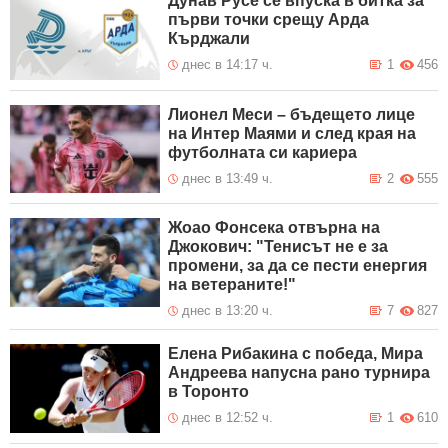
Дунав Русе се впуска в битка за
първи точки срещу Арда
Кърджали
днес в 14:17 ч.
1
456
Лионел Меси – бъдещето лице
на Интер Маями и след края на
футболната си кариера
днес в 13:49 ч.
2
555
Жоао Фонсека отвърна на
Джокович: "Тенисът не е за
промени, за да се пести енергия
на ветераните!"
днес в 13:20 ч.
7
827
Елена Рибакина с победа, Мира
Андреева напусна рано турнира
в Торонто
днес в 12:52 ч.
1
610