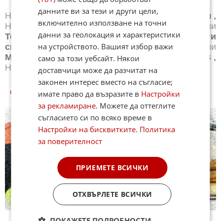
данните ви за тези и други цели,
Новини
Бг футбол
,
Новини
Световен футбол
,
включително използване на точни
Новини
Баскетбол
,
Новини
Волейбол
,
Новини
данни за геолокация и характеристики
Тенис
,
Новини
Бойни спортове
,
Новини
Други
на устройството. Вашият избор важи
спортове
,
Новини
Лека атлетика
,
Новини
Моторни спортове
,
Новини
Спортът по ТВ
,
само за този уебсайт. Някои
Новини
Зимни спортове
доставчици може да разчитат на
законен интерес вместо на съгласие;
СПОРТ КУИЗОВЕ
имате право да възразите в
Настройки
за рекламиране
. Можете да оттеглите
съгласието си по всяко време в
Настройки на бисквитките
.
Политика
за поверителност
ПРИЕМЕТЕ ВСИЧКИ
ОТХВЪРЛЕТЕ ВСИЧКИ
ПОКАЖЕТЕ ПОДРОБНОСТИ