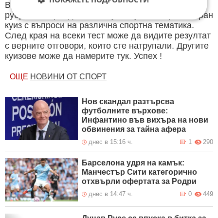
В секция Спорт ще намерите тематична Куиз
рубрика. Периодично се публикува специализиран
куиз с въпроси на различна спортна тематика.
След края на всеки тест може да видите резултат
с верните отговори, които сте натрупали. Другите
куизове може да намерите тук. Успех !
ОЩЕ
НОВИНИ ОТ СПОРТ
Нов скандал разтърсва
футболните върхове:
Инфантино във вихъра на нови
обвинения за тайна афера
днес в 15:16 ч.
1
290
Барселона удря на камък:
Манчестър Сити категорично
отхвърли офертата за Родри
днес в 14:47 ч.
0
449