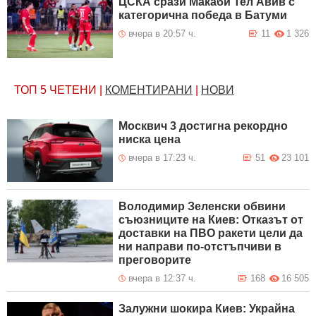
ЦСКА срази Макаби Тел Авив с
категорична победа в Батуми
вчера в 20:57 ч.
11
1 326
ТОП 5
ЧЕТЕНИ
|
КОМЕНТИРАНИ
|
НОВИ
Москвич 3 достигна рекордно
ниска цена
вчера в 17:23 ч.
51
23 101
Володимир Зеленски обвини
съюзниците на Киев: Отказът от
доставки на ПВО ракети цели да
ни направи по-отстъпчиви в
преговорите
вчера в 12:37 ч.
168
16 505
Залужни шокира Киев: Украйна