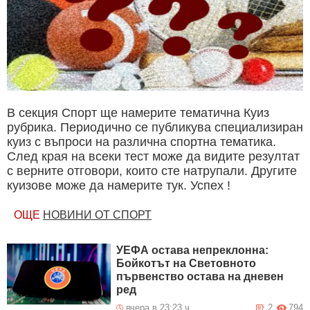
В секция Спорт ще намерите тематична Куиз
рубрика. Периодично се публикува специализиран
куиз с въпроси на различна спортна тематика.
След края на всеки тест може да видите резултат
с верните отговори, които сте натрупали. Другите
куизове може да намерите тук. Успех !
ОЩЕ
НОВИНИ ОТ СПОРТ
УЕФА остава непреклонна:
Бойкотът на Световното
първенство остава на дневен
ред
вчера в 23:23 ч.
2
794