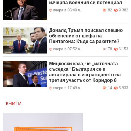
изчерпа военния си потенциал
вчера в 05:49 ч.
82
9 382
Доналд Тръмп поискал спешно
обяснение от шефа на
Пентагона: Къде са ракетите?
вчера в 07:52 ч.
78
6 153
Мицкоски каза, че „източната
съседка“ България се е
ангажирала с изграждането на
третия участък от Коридор 8
вчера в 17:49 ч.
14
5 933
КНИГИ