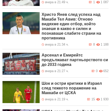
вчера в 21:49 ч.
1
1 087
Христо Янев след успеха над
Макаби Тел Авив: Отново
видяхме един отбор, който
знаеше в какво е силен и
познаваше слабите страни на
противника
вчера в 21:34 ч.
8
1 188
Арсенал и Емирейтс
продължават партньорството си
до 2033 година
вчера в 21:27 ч.
0
652
Шок и остри критики в Израел
след тежкото поражение на
Маккаби от ЦСКА
вчера в 21:19 ч.
15
1 930