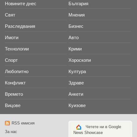
Новините днес
България
Свят
Мнения
Разследвания
Бизнес
Имоти
Авто
Технологии
Крими
Спорт
Хороскопи
Любопитно
Култура
Конфликт
Здраве
Времето
Анкети
Вицове
Куизове
RSS емисия
Четете ни в Google
За нас
News Showcase