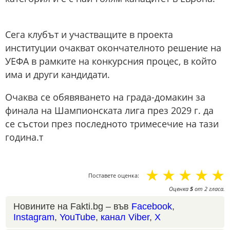
Сега клубът и участващите в проекта
институции очакват окончателното решение на
УЕФА в рамките на конкурсния процес, в който
има и други кандидати.
Очаква се обявяването на града-домакин за
финала на Шампионската лига през 2029 г. да
се състои през последното тримесечие на тази
година.т
☆
☆
☆
☆
☆
Поставете оценка:
Оценка
5
от
2
гласа.
Новините на Fakti.bg – във
Facebook
,
Instagram
,
YouTube
,
канал Viber
,
X