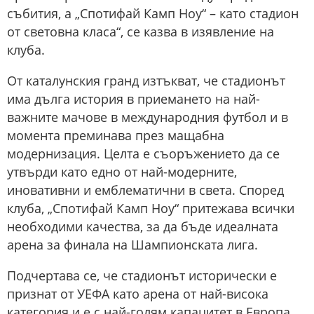
събития, а „Спотифай Камп Ноу“ – като стадион
от световна класа“, се казва в изявление на
клуба.
От каталунския гранд изтъкват, че стадионът
има дълга история в приемането на най-
важните мачове в международния футбол и в
момента преминава през мащабна
модернизация. Целта е съоръжението да се
утвърди като едно от най-модерните,
иновативни и емблематични в света. Според
клуба, „Спотифай Камп Ноу“ притежава всички
необходими качества, за да бъде идеалната
арена за финала на Шампионската лига.
Подчертава се, че стадионът исторически е
признат от УЕФА като арена от най-висока
категория и е с най-голям капацитет в Европа.