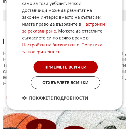
само за този уебсайт. Някои
доставчици може да разчитат на
законен интерес вместо на съгласие;
ПОСЛЕДНИ
ПЪРВИ
имате право да възразите в
Настройки
за рекламиране
. Можете да оттеглите
съгласието си по всяко време в
НОВИНИ ПО СПОРТОВЕ:
Настройки на бисквитките
.
Политика
за поверителност
Новини
Бг футбол
,
Новини
Световен футбол
,
Новини
Баскетбол
,
Новини
Волейбол
,
Новини
Тенис
,
Новини
Бойни спортове
,
Новини
Други
ПРИЕМЕТЕ ВСИЧКИ
спортове
,
Новини
Лека атлетика
,
Новини
Моторни спортове
,
Новини
Спортът по ТВ
,
ОТХВЪРЛЕТЕ ВСИЧКИ
Новини
Зимни спортове
ПОКАЖЕТЕ ПОДРОБНОСТИ
СПОРТ КУИЗОВЕ