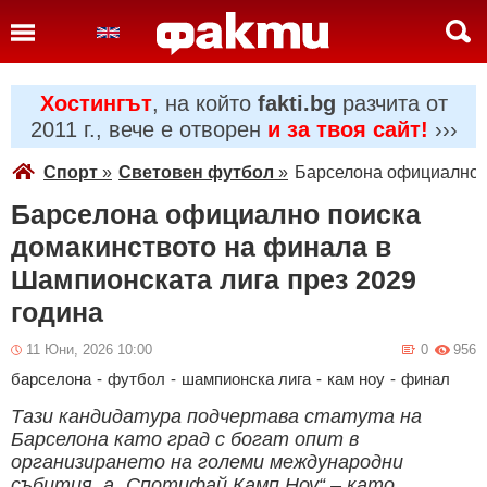
Хостингът
, на който
fakti.bg
разчита от
2011 г., вече е отворен
и за твоя сайт!
›››
Спорт
»
Световен футбол
»
Барселона официално п
Барселона официално поиска
домакинството на финала в
Шампионската лига през 2029
година
11 Юни, 2026 10:00
0
956
барселона
-
футбол
-
шампионска лига
-
кам ноу
-
финал
Тази кандидатура подчертава статута на
Барселона като град с богат опит в
организирането на големи международни
събития, а „Спотифай Камп Ноу“ – като