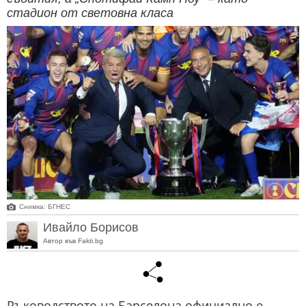
стадион от световна класа
Снимка: БГНЕС
Ивайло Борисов
Автор във Fakti.bg
Ръководството на Барселона официално е