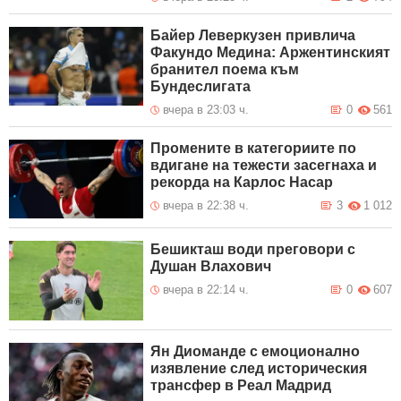
Байер Леверкузен привлича
Факундо Медина: Аржентинският
бранител поема към
Бундеслигата
вчера в 23:03 ч.
0
561
Промените в категориите по
вдигане на тежести засегнаха и
рекорда на Карлос Насар
вчера в 22:38 ч.
3
1 012
Бешикташ води преговори с
Душан Влахович
вчера в 22:14 ч.
0
607
Ян Диоманде с емоционално
изявление след историческия
трансфер в Реал Мадрид