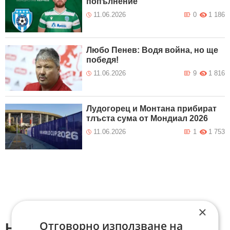
попълнение
11.06.2026
0
1 186
Любо Пенев: Водя война, но ще
победя!
11.06.2026
9
1 816
Лудогорец и Монтана прибират
тлъста сума от Мондиал 2026
11.06.2026
1
1 753
×
Отговорно използване на
Напиши коментар: