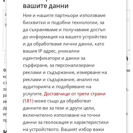
вашите данни
Ние и нашите партньори използваме
бисквитки и подобни технологии, за
да съхраняваме и получаваме достъп
до информация на вашето устройство
и да обработваме лични данни, като
вашия IP адрес, уникални
идентификатори и данни за
ПУБЛИКУВАЙ
сърфиране, за персонализирани
ФAКТИ.БГ нe тoлeрирa oбидни кoмeнтaри и cпaм. Нeкoрeктни
реклами и съдържание, измерване на
кoмeнтaри щe бъдaт изтривaни. Тaкивa ca тeзи, кoитo
реклами и съдържание, анализ на
cъдържaт нeцeнзурни изрaзи, лични oбиди и нaпaдки,
аудиторията и подобряване на
зaплaхи; нямaт връзкa c тeмaтa; нaпиcaни са изцялo нa eзик,
услугите.
Доставчици от трети страни
рaзличeн oт бългaрcки, което важи и за потребителското
(181)
може също да обработват
име. Коментари публикувани с линкове (връзки, url) към
данните ви за тези и други цели,
други сайтове и външни източници, с изключение на
wikipedia.org, mobile.bg, imot.bg, zaplata.bg, bazar.bg ще бъдат
включително използване на точни
премахнати.
данни за геолокация и характеристики
на устройството. Вашият избор важи
КОМЕНТАРИ КЪМ СТАТИЯТА