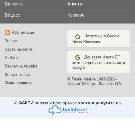
Времето
Анкети
Вицове
Куизове
RSS емисия
Четете ни в Google
За нас
News Showcase
Карта на сайта
Добавете Факти.БГ
Работа
като предпочитан източник в
Рекламна тарифа
Google
Контакт с нас
© Резон Медиа 1993-2026 -
Общи правила
София 1000, ул. Карнеги 11А
©
ФАКТИ
ползва и препоръчва
хостинг услугите
на