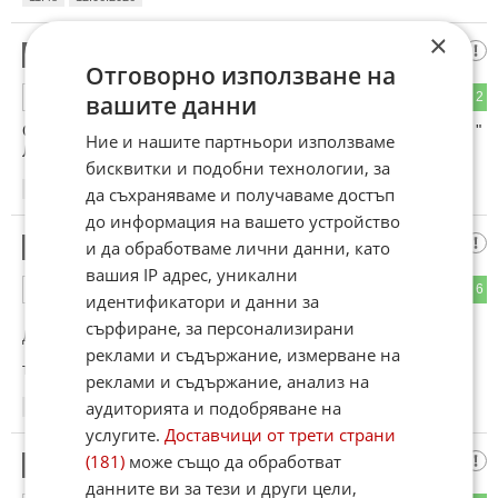
×
Левски 1914
2
Отговорно използване на
7
2
ОТГОВОР
вашите данни
Очаква се ръководството да върне старото име на отбора "
Ние и нашите партньори използваме
Литекс " и ако не е готов стадиона да играят в Ловеч.
бисквитки и подобни технологии, за
11:53
12.06.2026
да съхраняваме и получаваме достъп
до информация на вашето устройство
на майка
и да обработваме лични данни, като
3
вашия IP адрес, уникални
2
6
ОТГОВОР
идентификатори и данни за
сърфиране, за персонализирани
До коментар
#1
от "Този":
реклами и съдържание, измерване на
ти динамовец
реклами и съдържание, анализ на
аудиторията и подобряване на
12:08
12.06.2026
услугите.
Доставчици от трети страни
(181)
може също да обработват
Припознал Динамо
4
данните ви за тези и други цели,