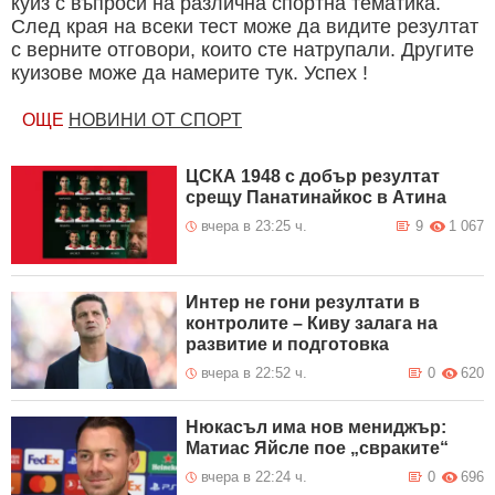
куиз с въпроси на различна спортна тематика.
След края на всеки тест може да видите резултат
с верните отговори, които сте натрупали. Другите
куизове може да намерите тук. Успех !
ОЩЕ
НОВИНИ ОТ СПОРТ
ЦСКА 1948 с добър резултат
срещу Панатинайкос в Атина
вчера в 23:25 ч.
9
1 067
Интер не гони резултати в
контролите – Киву залага на
развитие и подготовка
вчера в 22:52 ч.
0
620
Нюкасъл има нов мениджър:
Матиас Яйсле пое „свраките“
вчера в 22:24 ч.
0
696