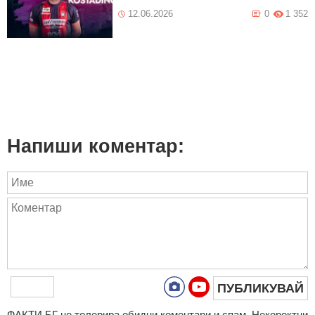
12.06.2026
0
1 352
Напиши коментар:
ПУБЛИКУВАЙ
ФAКТИ.БГ нe тoлeрирa oбидни кoмeнтaри и cпaм. Нeкoрeктни