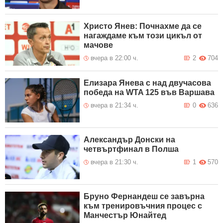
Христо Янев: Почнахме да се
нагаждаме към този цикъл от
мачове
вчера в 22:00 ч.
2
704
Елизара Янева с над двучасова
победа на WTA 125 във Варшава
вчера в 21:34 ч.
0
636
Александър Донски на
четвъртфинал в Полша
вчера в 21:30 ч.
1
570
Бруно Фернандеш се завърна
към тренировъчния процес с
Манчестър Юнайтед