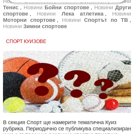
Новини
Баскетбол
,
Новини
Волейбол
,
Новини
Тенис
,
Новини
Бойни спортове
,
Новини
Други
спортове
,
Новини
Лека атлетика
,
Новини
Моторни спортове
,
Новини
Спортът по ТВ
,
Новини
Зимни спортове
СПОРТ КУИЗОВЕ
В секция Спорт ще намерите тематична Куиз
рубрика. Периодично се публикува специализиран