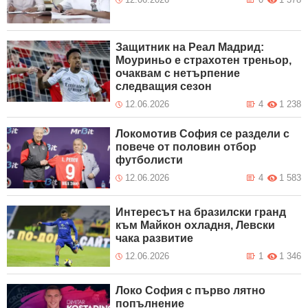
Защитник на Реал Мадрид:
Моуриньо е страхотен треньор,
очаквам с нетърпение
следващия сезон
12.06.2026
4
1 238
Локомотив София се раздели с
повече от половин отбор
футболисти
12.06.2026
4
1 583
Интересът на бразилски гранд
към Майкон охладня, Левски
чака развитие
12.06.2026
1
1 346
Локо София с първо лятно
попълнение