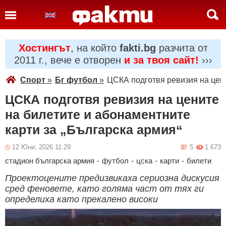
Хостингът
, на който
fakti.bg
разчита от
2011 г., вече е отворен
и за твоя сайт!
›››
Спорт
»
Бг футбол
»
ЦСКА подготвя ревизия на цени
ЦСКА подготвя ревизия на цените
на билетите и абонаментните
карти за „Българска армия“
12 Юни, 2026 11:29
5
1 673
стадион българска армия
-
футбол
-
цска
-
карти
-
билети
Проектоцените предизвикаха сериозна дискусия
сред феновете, като голяма част от тях ги
определиха като прекалено високи