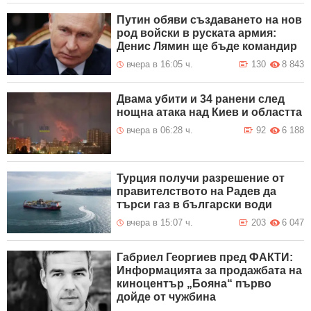
Путин обяви създаването на нов
род войски в руската армия:
Денис Лямин ще бъде командир
вчера в 16:05 ч.
130
8 843
Двама убити и 34 ранени след
нощна атака над Киев и областта
вчера в 06:28 ч.
92
6 188
Турция получи разрешение от
правителството на Радев да
търси газ в български води
вчера в 15:07 ч.
203
6 047
Габриел Георгиев пред ФАКТИ:
Информацията за продажбата на
киноцентър „Бояна“ първо
дойде от чужбина