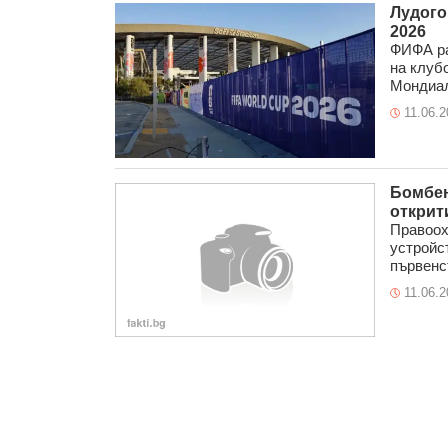
Лудого
2026
ФИФА ра
на клуб
Мондиал 
11.06.2
Бомбен
открит
Правоох
устройс
първенст
11.06.2