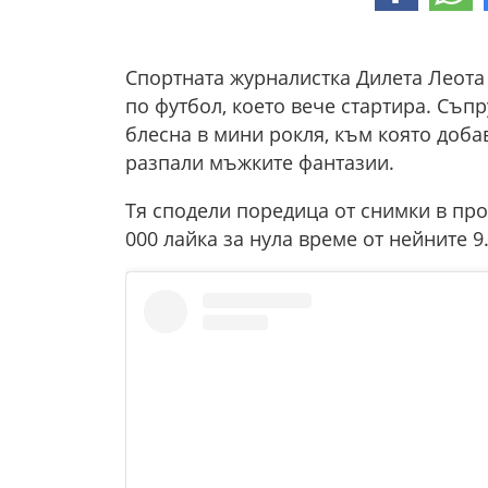
Спортната журналистка Дилета Леота
по футбол, което вече стартира. Съп
блесна в мини рокля, към която добав
разпали мъжките фантазии.
Тя сподели поредица от снимки в проф
000 лайка за нула време от нейните 9