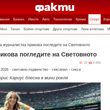
вания
Бизнес
Имоти
Авто
Технологии
Крими
Спорт
Хор
йбол
Тенис
Бойни спортове
Други спортове
Лека атлетика
М
а журналистка прикова погледите на Световното
икова погледите на Световното
20
4 606
 2026
-
световно първенство
-
сексапил
-
секси
рис Кариус блесна в мини рокля