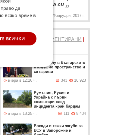
Някои
„
30 пъти в главата си
 право да
по всяко време в
7 Февруари, 2017 г.
ТЕ ВСИЧКИ
ТОП 5
ЧЕТЕНИ
|
КОМЕНТИРАНИ
|
НОВИ
Дрон нахлу в българското
въздушно пространство и
се взриви
вчера в 12:26 ч.
343
10 923
Румъния, Русия и
Украйна с първи
коментари след
инцидента край Кардам
вчера в 18:25 ч.
111
9 434
Рокади и тежки загуби за
ВСУ в Запорожие и
Донбас