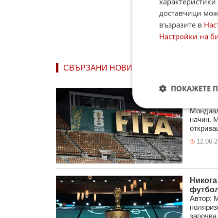
характеристики 
доставчици може
възразите в
Нас
Настройки на б
СВЪРЗАНИ НОВИНИ
ПОКАЖЕТЕ 
Рекорд
истори
Мондиал
начин. 
откриващ
12.06.
Никога
футбо
Автор: 
поляриз
започва д