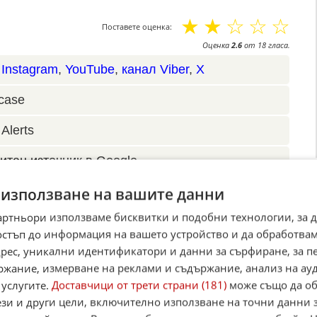
☆
☆
☆
☆
☆
Поставете оценка:
Оценка
2.6
от
18
гласа.
,
Instagram
,
YouTube
,
канал Viber
,
X
case
Alerts
итан източник в Google
 използване на вашите данни
артньори използваме бисквитки и подобни технологии, за 
остъп до информация на вашето устройство и да обработва
адрес, уникални идентификатори и данни за сърфиране, за 
ржание, измерване на реклами и съдържание, анализ на ау
 услугите.
Доставчици от трети страни (181)
може също да об
ези и други цели, включително използване на точни данни 