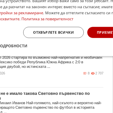
на устройството. Вашият избор важи само за този уебсайт. 
 да разчитат на законен интерес вместо на съгласие; имате
тройки за рекламиране
. Можете да оттеглите съгласието си 
исквитките
.
Политика за поверителност
ОТХВЪРЛЕТЕ ВСИЧКИ
ПРИЕМЕ
ПОДРОБНОСТИ
 още в откриващия мач: Мондиал 2026 започна с
чески три червени картона
 2026 стартира по възможно най-напрегнатия и необичаен
Мексико победи Република Южна Африка с 2:0 в
ия двубой, но истинската ...
2026
8
2 707
 не е имало такова Световно първенство по
л
Михаил Иванов Най-голямото, най-скъпото и вероятно най-
иращото Световно първенство по футбол в историята
 ...