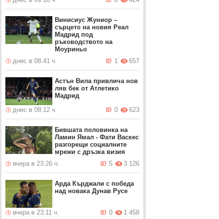
Винисиус Жуниор –
сърцето на новия Реал
Мадрид под
ръководството на
Моуриньо
днес в 08:41 ч.
1
657
Астън Вила привлича нов
ляв бек от Атлетико
Мадрид
днес в 08:12 ч.
0
623
Бившата половинка на
Ламин Ямал - Фати Васкес
разгорещи социалните
мрежи с дръзка визия
вчера в 23:26 ч.
5
3 126
Арда Кърджали с победа
над новака Дунав Русе
вчера в 23:11 ч.
0
1 458