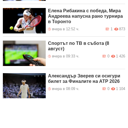
Елена Рибакина с победа, Мира
Андреева напусна рано турнира
в Торонто
вчера в 12:52 ч.
1
873
Спортът по ТВ в събота (8
август)
вчера в 09:33 ч.
0
1 426
Александър Зверев си осигури
билет за Финалите на ATP 2026
вчера в 08:09 ч.
0
1 104