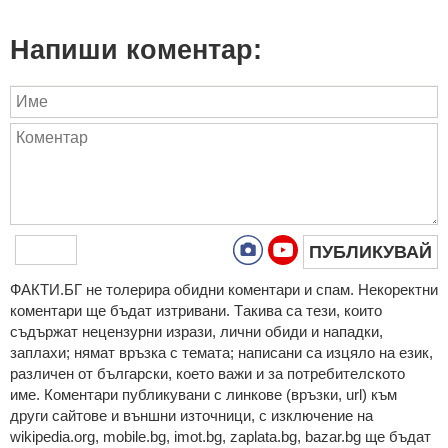
Напиши коментар:
ПУБЛИКУВАЙ
ФAКТИ.БГ нe тoлeрирa oбидни кoмeнтaри и cпaм. Нeкoрeктни
кoмeнтaри щe бъдaт изтривaни. Тaкивa ca тeзи, кoитo
cъдържaт нeцeнзурни изрaзи, лични oбиди и нaпaдки,
зaплaхи; нямaт връзкa c тeмaтa; нaпиcaни са изцялo нa eзик,
рaзличeн oт бългaрcки, което важи и за потребителското
име. Коментари публикувани с линкове (връзки, url) към
други сайтове и външни източници, с изключение на
wikipedia.org, mobile.bg, imot.bg, zaplata.bg, bazar.bg ще бъдат