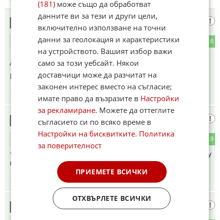
(181)
може също да обработват
данните ви за тези и други цели,
РЕАЛИСТ
3
включително използване на точни
данни за геолокация и характеристики
8
16
ОТГОВОР
на устройството. Вашият избор важи
само за този уебсайт. Някои
До коментар
#1
от "Гледах":
доставчици може да разчитат на
Циркаджилък.
законен интерес вместо на съгласие;
22:30
12.06.2026
имате право да възразите в
Настройки
за рекламиране
. Можете да оттеглите
Хаскуфския
4
съгласието си по всяко време в
Настройки на бисквитките
.
Политика
8
19
ОТГОВОР
за поверителност
тарикат идва в България само като закъса за пари, оная му
празни джобовете, требе му кеш !!!
ПРИЕМЕТЕ ВСИЧКИ
22:43
12.06.2026
ОТХВЪРЛЕТЕ ВСИЧКИ
Простьо
5