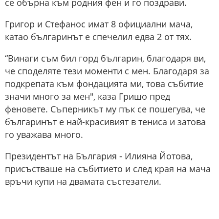
се обърна към родния фен и го поздрави.
Григор и Стефанос имат 8 официални мача,
катао българинът е спечелил едва 2 от тях.
“Винаги съм бил горд българин, благодаря ви,
че споделяте тези моменти с мен. Благодаря за
подкрепата към фондацията ми, това събитие
значи много за мен", каза Гришо пред
феновете. Съперникът му пък се пошегува, че
българинът е най-красивият в тениса и затова
го уважава много.
Президентът на България - Илияна Йотова,
присъстваше на събитието и след края на мача
връчи купи на двамата състезатели.