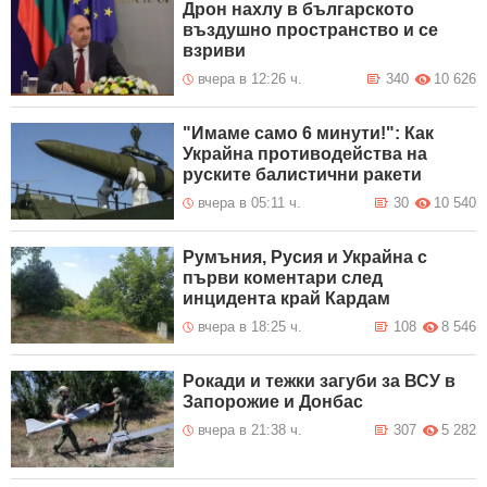
Дрон нахлу в българското
въздушно пространство и се
взриви
вчера в 12:26 ч.
340
10 626
"Имаме само 6 минути!": Как
Украйна противодейства на
руските балистични ракети
вчера в 05:11 ч.
30
10 540
Румъния, Русия и Украйна с
първи коментари след
инцидента край Кардам
вчера в 18:25 ч.
108
8 546
Рокади и тежки загуби за ВСУ в
Запорожие и Донбас
вчера в 21:38 ч.
307
5 282