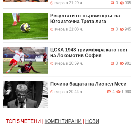
вчера в 21:29 ч.
0
905
Резултати от първия кръг на
Югоизточна Трета лига
вчера в 21:08 ч.
0
945
ЦСКА 1948 триумфира като гост
на Локомотив София
вчера в 20:59 ч.
3
981
Почина бащата на Лионел Меси
вчера в 20:44 ч.
4
1 960
ТОП 5
ЧЕТЕНИ
|
КОМЕНТИРАНИ
|
НОВИ