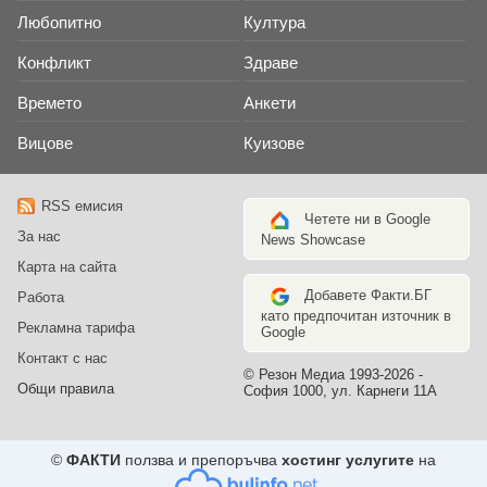
Любопитно
Култура
Конфликт
Здраве
Времето
Анкети
Вицове
Куизове
RSS емисия
Четете ни в Google
За нас
News Showcase
Карта на сайта
Добавете Факти.БГ
Работа
като предпочитан източник в
Рекламна тарифа
Google
Контакт с нас
© Резон Медиа 1993-2026 -
Общи правила
София 1000, ул. Карнеги 11А
©
ФАКТИ
ползва и препоръчва
хостинг услугите
на