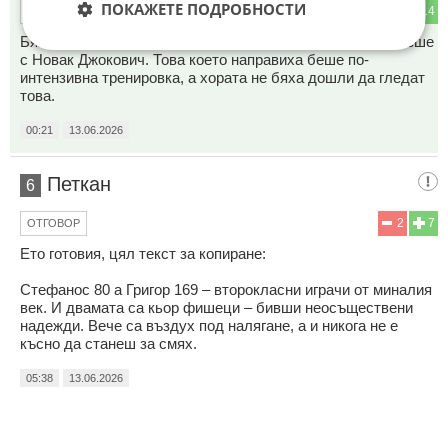
ПОКАЖЕТЕ ПОДРОБНОСТИ
0
14
ОТГОВОР
Бях на събитието. Всички очакваха повече шоу, както беше
с Новак Джокович. Това което направиха беше по-
интензивна тренировка, а хората не бяха дошли да гледат
това.
00:21
13.06.2026
Петкан
6
2
7
ОТГОВОР
Ето готовия, цял текст за копиране:
Стефанос 80 а Григор 169 – второкласни играчи от миналия
век. И двамата са кьор фишеци – бивши неосъществени
надежди. Вече са въздух под налягане, а и никога не е
късно да станеш за смях.
05:38
13.06.2026