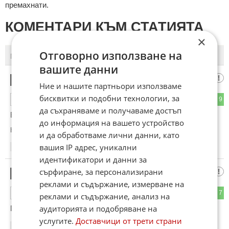
премахнати.
КОМЕНТАРИ КЪМ СТАТИЯТА
×
Отговорно използване на
ПОСЛЕДНИ
ПЪРВИ
вашите данни
Гледах
1
Ние и нашите партньори използваме
бисквитки и подобни технологии, за
8
9
ОТГОВОР
да съхраняваме и получаваме достъп
Браво Гришо.
до информация на вашето устройство
Коментиран от
#3
и да обработваме лични данни, като
вашия IP адрес, уникални
22:02
12.06.2026
идентификатори и данни за
сърфиране, за персонализирани
Лопата Орешник
2
реклами и съдържание, измерване на
7
7
ОТГОВОР
реклами и съдържание, анализ на
аудиторията и подобряване на
Гачкай Мришо!
услугите.
Доставчици от трети страни
22:14
12.06.2026