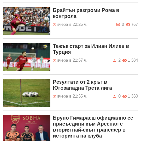
Брайтън разгроми Рома в
контрола
вчера в 22:26 ч.
0
767
Тежък старт за Илиан Илиев в
Турция
вчера в 21:57 ч.
2
1 384
Резултати от 2 кръг в
Югозападна Трета лига
вчера в 21:35 ч.
0
1 330
Бруно Гимараеш официално се
присъедини към Арсенал с
втория най-скъп трансфер в
историята на клуба