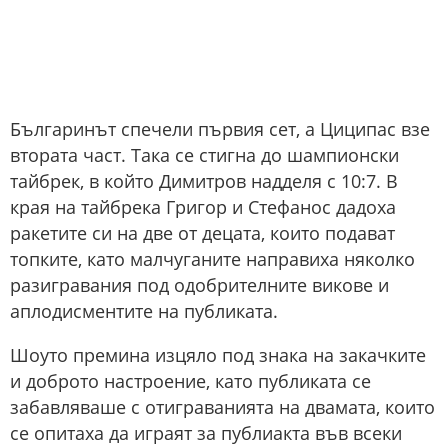
Българинът спечели първия сет, а Циципас взе
втората част. Така се стигна до шампионски
тайбрек, в който Димитров надделя с 10:7. В
края на тайбрека Григор и Стефанос дадоха
ракетите си на две от децата, които подават
топките, като малчуганите направиха няколко
разигравания под одобрителните викове и
аплодисментите на публиката.
Шоуто премина изцяло под знака на закачките
и доброто настроение, като публиката се
забавляваше с отиграванията на двамата, които
се опитаха да играят за публиакта във всеки