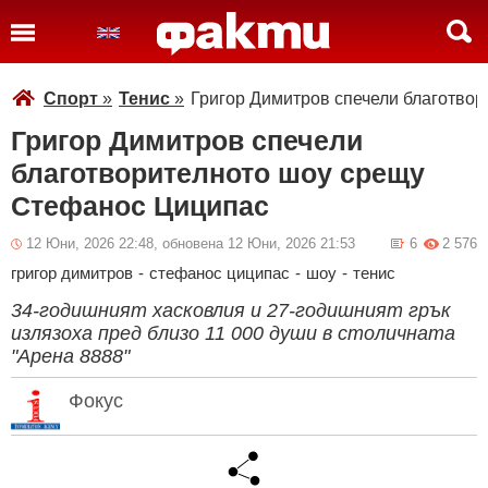
Спорт
»
Тенис
»
Григор Димитров спечели благотво
Григор Димитров спечели
благотворителното шоу срещу
Стефанос Циципас
12 Юни, 2026 22:48, обновена 12 Юни, 2026 21:53
6
2 576
григор димитров
-
стефанос циципас
-
шоу
-
тенис
34-годишният хасковлия и 27-годишният грък
излязоха пред близо 11 000 души в столичната
"Арена 8888"
Фокус