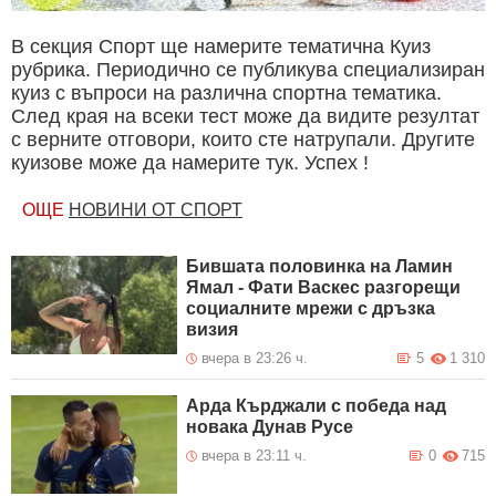
В секция Спорт ще намерите тематична Куиз
рубрика. Периодично се публикува специализиран
куиз с въпроси на различна спортна тематика.
След края на всеки тест може да видите резултат
с верните отговори, които сте натрупали. Другите
куизове може да намерите тук. Успех !
ОЩЕ
НОВИНИ ОТ СПОРТ
Бившата половинка на Ламин
Ямал - Фати Васкес разгорещи
социалните мрежи с дръзка
визия
вчера в 23:26 ч.
5
1 310
Арда Кърджали с победа над
новака Дунав Русе
вчера в 23:11 ч.
0
715