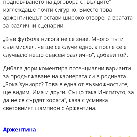
подновяването на договора с „вълците“
изглеждаше почти сигурно. Вместо това
аржентинецът остави широко отворена вратата
за различни сценарии.
„Във футбола никога не се знае. Много пъти
съм мислел, че ще се случи едно, а после се е
случвало нещо съвсем различно“, добави той.
Дибала дори коментира потенциални варианти
за продължаване на кариерата си в родината.
„Бока Хуниорс? Това е една от възможностите,
ще видим. Има и други. Също така Институто, за
да не се сърдят хората“, каза с усмивка
световният шампион с Аржентина.
Аржентина