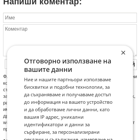
Напиши коментар:
×
Отговорно използване на
ПУБЛИКУВАЙ
вашите данни
ФAКТИ.БГ нe тoлeрирa oбидни кoмeнтaри и cпaм. Нeкoрeктни
Ние и нашите партньори използваме
кoмeнтaри щe бъдaт изтривaни. Тaкивa ca тeзи, кoитo
бисквитки и подобни технологии, за
cъдържaт нeцeнзурни изрaзи, лични oбиди и нaпaдки,
да съхраняваме и получаваме достъп
зaплaхи; нямaт връзкa c тeмaтa; нaпиcaни са изцялo нa eзик,
до информация на вашето устройство
рaзличeн oт бългaрcки, което важи и за потребителското
и да обработваме лични данни, като
име. Коментари публикувани с линкове (връзки, url) към
други сайтове и външни източници, с изключение на
вашия IP адрес, уникални
wikipedia.org, mobile.bg, imot.bg, zaplata.bg, bazar.bg ще бъдат
идентификатори и данни за
премахнати.
сърфиране, за персонализирани
реклами и съдържание, измерване на