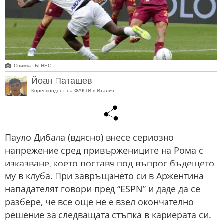
Снимка: БГНЕС
Йоан Паташев
Кореспондент на ФАКТИ в Италия
Пауло Дибала (вдясно) внесе сериозно
напрежение сред привържениците на Рома с
изказване, което поставя под въпрос бъдещето
му в клуба. При завръщането си в Аржентина
нападателят говори пред “ESPN” и даде да се
разбере, че все още не е взел окончателно
решение за следващата стъпка в кариерата си.