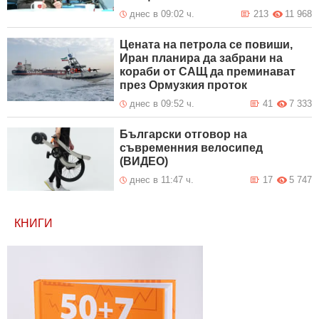
днес в 09:02 ч.
213
11 968
Цената на петрола се повиши,
Иран планира да забрани на
кораби от САЩ да преминават
през Ормузкия проток
днес в 09:52 ч.
41
7 333
Български отговор на
съвременния велосипед
(ВИДЕО)
днес в 11:47 ч.
17
5 747
КНИГИ