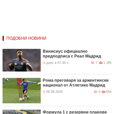
ПОДОБНИ НОВИНИ
Винисиус официално
предподписа с Реал Мадрид
днес в 07:44 ч.
7
1 185
Рома преговаря за аржентински
национал от Атлетико Мадрид
05.08.2026
0
854
Формула 1 с резервни планове