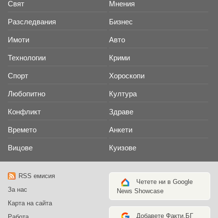
Свят
Мнения
Разследвания
Бизнес
Имоти
Авто
Технологии
Крими
Спорт
Хороскопи
Любопитно
Култура
Конфликт
Здраве
Времето
Анкети
Вицове
Куизове
RSS емисия
Четете ни в Google
За нас
News Showcase
Карта на сайта
Добавете Факти.БГ
Работа