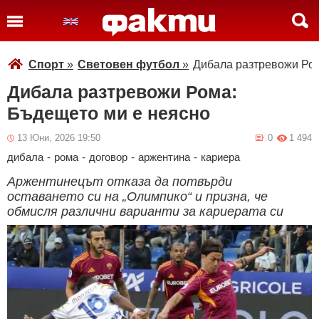
Спорт
»
Световен футбол
»
Дибала разтревожи Ром
Дибала разтревожи Рома:
Бъдещето ми е неясно
13 Юни, 2026 19:50
0
1 494
дибала
-
рома
-
договор
-
аржентина
-
кариера
Аржентинецът отказа да потвърди
оставането си на „Олимпико“ и призна, че
обмисля различни варианти за кариерата си