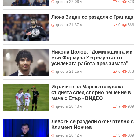
днес в 22:06 ч.
0
523
Люка Зидан се разделя с Гранада
днес в 21:37 ч.
0
666
Никола Цолов: "Доминацията ми
във Формула 2 е резултат от
усилената работа през зимата"
днес в 21:15 ч.
6
873
Играчите на Марек атакуваха
съдията след спорно решение в
мача с Етър - ВИДЕО
днес в 20:48 ч.
7
909
Левски се раздели окончателно с
Климент Йончев
днес в 20:42 ч.
3
809