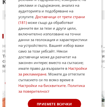
КОМЕНТАРИ КЪМ СТАТИЯТА
реклами и съдържание, анализ на
аудиторията и подобряване на
ПОСЛЕДНИ
ПЪРВИ
услугите.
Доставчици от трети страни
(181)
може също да обработват
данните ви за тези и други цели,
включително използване на точни
НОВИНИ ПО СПОРТОВЕ:
данни за геолокация и характеристики
на устройството. Вашият избор важи
Новини
Бг футбол
,
Новини
Световен футбол
,
само за този уебсайт. Някои
Новини
Баскетбол
,
Новини
Волейбол
,
Новини
Тенис
,
Новини
Бойни спортове
,
Новини
Други
доставчици може да разчитат на
спортове
,
Новини
Лека атлетика
,
Новини
законен интерес вместо на съгласие;
Моторни спортове
,
Новини
Спортът по ТВ
,
имате право да възразите в
Настройки
Новини
Зимни спортове
за рекламиране
. Можете да оттеглите
съгласието си по всяко време в
СПОРТ КУИЗОВЕ
Настройки на бисквитките
.
Политика
за поверителност
ПРИЕМЕТЕ ВСИЧКИ