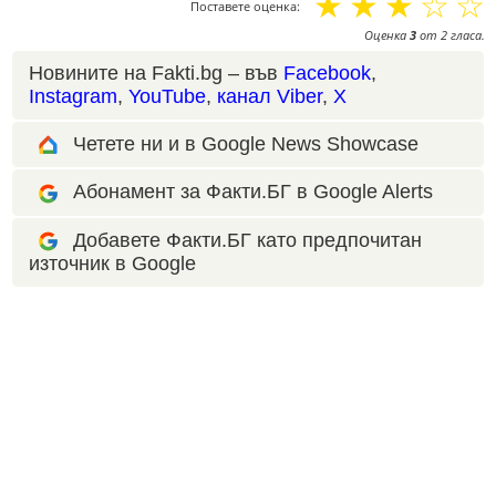
☆
☆
☆
☆
☆
Поставете оценка:
Оценка
3
от
2
гласа.
Новините на Fakti.bg – във
Facebook
,
Instagram
,
YouTube
,
канал Viber
,
X
Четете ни и в Google News Showcase
Абонамент за Факти.БГ в Google Alerts
Добавете Факти.БГ като предпочитан
източник в Google