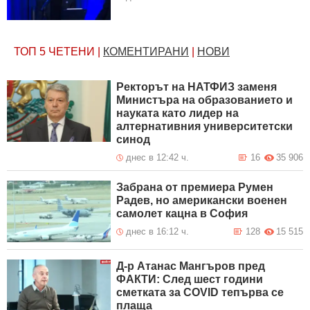
ТОП 5
ЧЕТЕНИ
|
КОМЕНТИРАНИ
|
НОВИ
Ректорът на НАТФИЗ заменя
Министъра на образованието и
науката като лидер на
алтернативния университетски
синод
днес в 12:42 ч.
16
35 906
Забрана от премиера Румен
Радев, но американски военен
самолет кацна в София
днес в 16:12 ч.
128
15 515
Д-р Атанас Мангъров пред
ФАКТИ: След шест години
сметката за COVID тепърва се
плаща