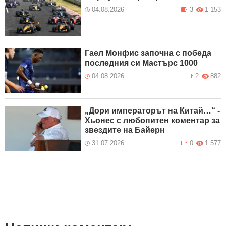
04.08.2026
3
1 153
Гаел Монфис започна с победа
последния си Мастърс 1000
04.08.2026
2
882
„Дори императорът на Китай…“ -
Хьонес с любопитен коментар за
звездите на Байерн
31.07.2026
0
1 577