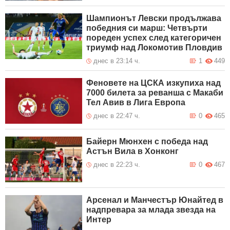
Шампионът Левски продължава
победния си марш: Четвърти
пореден успех след категоричен
триумф над Локомотив Пловдив
днес в 23:14 ч.
1
449
Феновете на ЦСКА изкупиха над
7000 билета за реванша с Макаби
Тел Авив в Лига Европа
днес в 22:47 ч.
0
465
Байерн Мюнхен с победа над
Астън Вила в Хонконг
днес в 22:23 ч.
0
467
Арсенал и Манчестър Юнайтед в
надпревара за млада звезда на
Интер