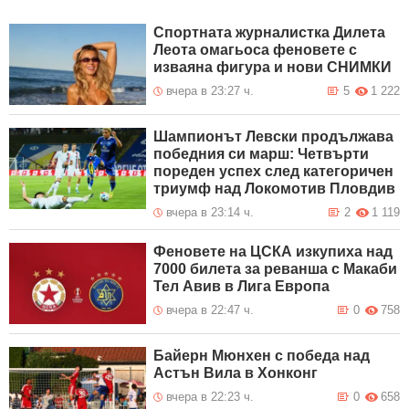
Спортната журналистка Дилета
Леота омагьоса феновете с
изваяна фигура и нови СНИМКИ
вчера в 23:27 ч.
5
1 222
Шампионът Левски продължава
победния си марш: Четвърти
пореден успех след категоричен
триумф над Локомотив Пловдив
вчера в 23:14 ч.
2
1 119
Феновете на ЦСКА изкупиха над
7000 билета за реванша с Макаби
Тел Авив в Лига Европа
вчера в 22:47 ч.
0
758
Байерн Мюнхен с победа над
Астън Вила в Хонконг
вчера в 22:23 ч.
0
658