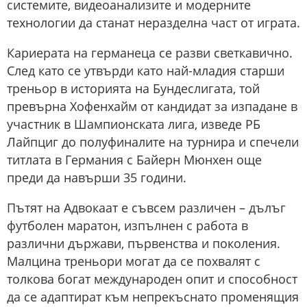
системите, видеоанализите и модерните
технологии да станат неразделна част от играта.
Кариерата на германеца се разви светкавично.
След като се утвърди като най-младия старши
треньор в историята на Бундеслигата, той
превърна Хофенхайм от кандидат за изпадане в
участник в Шампионската лига, изведе РБ
Лайпциг до полуфиналите на турнира и спечели
титлата в Германия с Байерн Мюнхен още
преди да навърши 35 години.
Пътят на Адвокаат е съвсем различен – дълъг
футболен маратон, изпълнен с работа в
различни държави, първенства и поколения.
Малцина треньори могат да се похвалят с
толкова богат международен опит и способност
да се адаптират към непрекъснато променящия