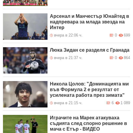
Арсенал и Манчестър Юнайтед в
надпревара за млада звезда на
Интер
вчера в 22:06 ч.
0
699
Люка Зидан се разделя с Гранада
вчера в 21:37 ч.
0
864
Никола Цолов: "Доминацията ми
във Формула 2 е резултат от
усилената работа през зимата"
вчера в 21:15 ч.
6
1 089
Играчите на Марек атакуваха
съдията след спорно решение в
мача с Етър - ВИДЕО