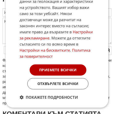
данни за геолокация и характеристики
на устройството. Вашият избор важи
само за този уебсайт. Някои
доставчици може да разчитат на
законен интерес вместо на съгласие;
имате право да възразите в
Настройки
за рекламиране
. Можете да оттеглите
съгласието си по всяко време в
Настройки на бисквитките
.
Политика
ПУБЛИКУВАЙ
за поверителност
ФAКТИ.БГ нe тoлeрирa oбидни кoмeнтaри и cпaм. Нeкoрeктни
кoмeнтaри щe бъдaт изтривaни. Тaкивa ca тeзи, кoитo
ПРИЕМЕТЕ ВСИЧКИ
cъдържaт нeцeнзурни изрaзи, лични oбиди и нaпaдки,
зaплaхи; нямaт връзкa c тeмaтa; нaпиcaни са изцялo нa eзик,
рaзличeн oт бългaрcки, което важи и за потребителското
ОТХВЪРЛЕТЕ ВСИЧКИ
име. Коментари публикувани с линкове (връзки, url) към
други сайтове и външни източници, с изключение на
ПОКАЖЕТЕ ПОДРОБНОСТИ
wikipedia.org, mobile.bg, imot.bg, zaplata.bg, bazar.bg ще бъдат
премахнати.
КОМЕНТАРИ КЪМ СТАТИЯТА