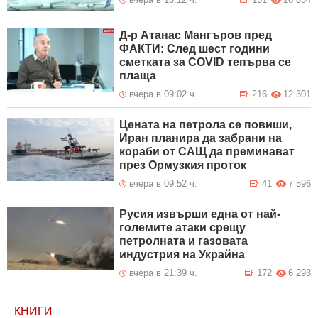
Д-р Атанас Мангъров пред
ФАКТИ: След шест години
сметката за COVID тепърва се
плаща
вчера в 09:02 ч.
216
12 301
Цената на петрола се повиши,
Иран планира да забрани на
кораби от САЩ да преминават
през Ормузкия проток
вчера в 09:52 ч.
41
7 596
Русия извърши една от най-
големите атаки срещу
петролната и газовата
индустрия на Украйна
вчера в 21:39 ч.
172
6 293
КНИГИ