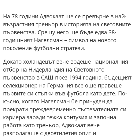
На 78 години Адвокаат ще се превърне в най-
възрастния треньор в историята на световните
първенства. Срещу него ще бъде едва 38-
годишният Нагелсман – символ на новото
поколение футболни стратези.
Докато холандецът вече водеше националния
отбор на Нидерландия на Световното
първенство в САЩ през 1994 година, бъдещият
селекционер на Германия все още правеше
първите си стъпки във футбола като дете. По-
късно, когато Нагелсман бе принуден да
прекрати преждевременно състезателната си
кариера заради тежка контузия и започна
работа като треньор, Адвокаат вече
разполагаше с десетилетия опит и