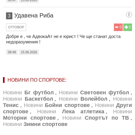
Удавена Риба
3
0
0
ОТГОВОР
Добре е , че АдвокаАт не е юрист ! Че ще станат доста
недоразумения !
08:48
15.06.2026
НОВИНИ ПО СПОРТОВЕ:
Новини
Бг футбол
,
Новини
Световен футбол
,
Новини
Баскетбол
,
Новини
Волейбол
,
Новини
Тенис
,
Новини
Бойни спортове
,
Новини
Други
спортове
,
Новини
Лека атлетика
,
Новини
Моторни спортове
,
Новини
Спортът по ТВ
,
Новини
Зимни спортове