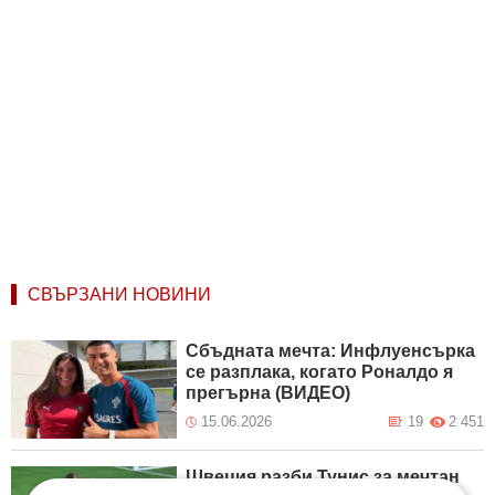
СВЪРЗАНИ НОВИНИ
Сбъдната мечта: Инфлуенсърка
се разплака, когато Роналдо я
прегърна (ВИДЕО)
15.06.2026
19
2 451
Швеция разби Тунис за мечтан