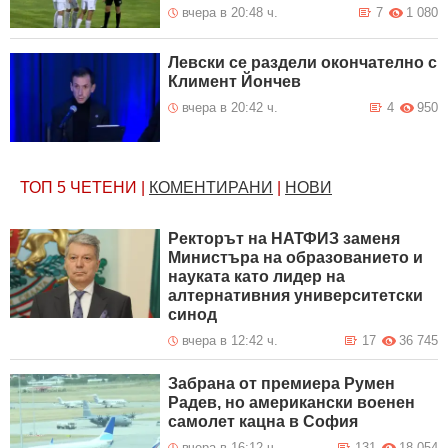
вчера в 20:48 ч.
7
1 080
Левски се раздели окончателно с
Климент Йончев
вчера в 20:42 ч.
4
950
ТОП 5
ЧЕТЕНИ
|
КОМЕНТИРАНИ
|
НОВИ
Ректорът на НАТФИЗ заменя
Министъра на образованието и
науката като лидер на
алтернативния университетски
синод
вчера в 12:42 ч.
17
36 745
Забрана от премиера Румен
Радев, но американски военен
самолет кацна в София
вчера в 16:12 ч.
131
18 054