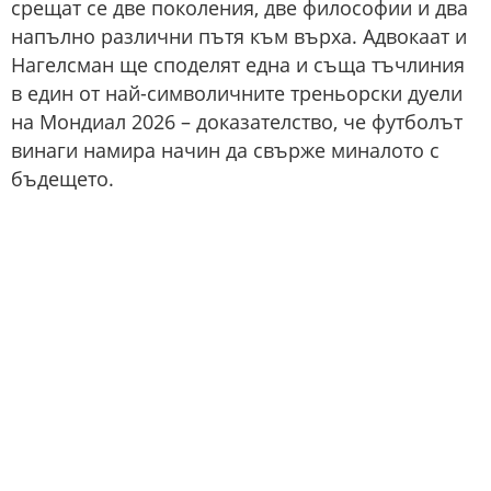
срещат се две поколения, две философии и два
напълно различни пътя към върха. Адвокаат и
Нагелсман ще споделят една и съща тъчлиния
в един от най-символичните треньорски дуели
на Мондиал 2026 – доказателство, че футболът
винаги намира начин да свърже миналото с
бъдещето.