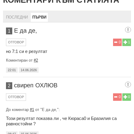
ПОСЛЕДНИ
ПЪРВИ
Е да де,
1
0
1
ОТГОВОР
но 7:1 си е резултат
Коментиран от
#2
22:01
14.06.2026
свиреп ОХЛЮВ
2
0
0
ОТГОВОР
До коментар
#1
от "Е да де,":
Този резултат показва ли , че Кюраса0 и Бразилия са
равностойни ?
08:47
15.06.2026