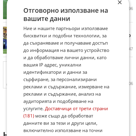
×
старт на Мондиала
Отговорно използване на
15.06.2026
1
1 696
вашите данни
Ние и нашите партньори използваме
Кот д'Ивоар измъкна
бисквитки и подобни технологии, за
драматична победа над Еквадор
в последната минута
да съхраняваме и получаваме достъп
15.06.2026
1
1 547
до информация на вашето устройство
и да обработваме лични данни, като
вашия IP адрес, уникални
Япония шокира Нидерландия в
драматичен мач с четири гола и
идентификатори и данни за
късен обратен удар
сърфиране, за персонализирани
15.06.2026
2
4 206
реклами и съдържание, измерване на
реклами и съдържание, анализ на
аудиторията и подобряване на
услугите.
Доставчици от трети страни
(181)
може също да обработват
данните ви за тези и други цели,
включително използване на точни
Напиши коментар: