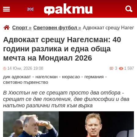
Спорт
»
Световен футбол
»
Адвокаат срещу Нагелс
Адвокаат срещу Нагелсман: 40
години разлика и една обща
мечта на Мондиал 2026
14 Юни, 2026 19:08
3
1 597
дик адвокаат
-
нагелсман
-
кюрасао
-
германия
-
световно първенство
В Хюстън не се срещат просто два отбора -
срещат се две поколения, две философии и два
напълно различни пътя към върха