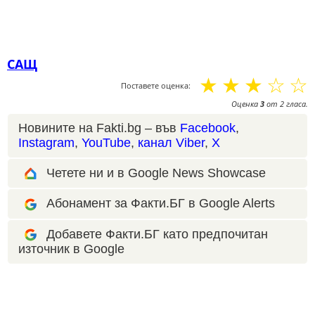
САЩ
☆
☆
☆
☆
☆
Поставете оценка:
Оценка
3
от
2
гласа.
Новините на Fakti.bg – във
Facebook
,
Instagram
,
YouTube
,
канал Viber
,
X
Четете ни и в Google News Showcase
Абонамент за Факти.БГ в Google Alerts
Добавете Факти.БГ като предпочитан
източник в Google