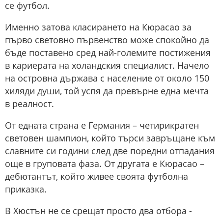
се футбол.
Именно затова класирането на Кюрасао за
първо световно първенство може спокойно да
бъде поставено сред най-големите постижения
в кариерата на холандския специалист. Начело
на островна държава с население от около 150
хиляди души, той успя да превърне една мечта
в реалност.
От едната страна е Германия – четирикратен
световен шампион, който търси завръщане към
славните си години след две поредни отпадания
още в груповата фаза. От другата е Кюрасао –
дебютантът, който живее своята футболна
приказка.
В Хюстън не се срещат просто два отбора -