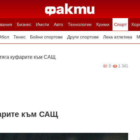
вания
Бизнес
Имоти
Авто
Технологии
Крими
Спорт
Хор
йбол
Тенис
Бойни спортове
Други спортове
Лека атлетика
М
тяга куфарите към САЩ
0
1 341
арите към САЩ