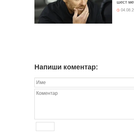
шест мес
04.08.
Напиши коментар: