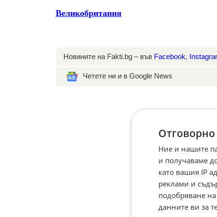
Великобритания
Новините на Fakti.bg – във
Facebook
,
Instagr
Четете ни и в Google News
Отговорно
Ние и нашите п
и получаваме д
като вашия IP 
реклами и съдъ
подобряване на
данните ви за т