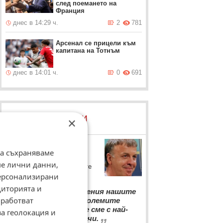
след поемането на
Франция
днес в 14:29 ч.
2
781
Арсенал се прицели към
капитана на Тотнъм
днес в 14:01 ч.
0
691
ЛОВЦИ НА БИСЕРИ
×
Наско Сираков
да съхраняваме
Наско Сираков коментира
ме лични данни,
състоянието на българските
персонализирани
фубтолисти
“
диторията и
Във всички отношения нашите
работват
футболисти са най-големите
мишоци в Европа. Ние сме с най-
за геолокация и
„
слаботелесните играчи.