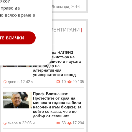
Някои
19 Декември, 2016 г.
 право да
по всяко време в
ТОП 5
ЧЕТЕНИ
|
КОМЕНТИРАНИ
|
НОВИ
ТЕ ВСИЧКИ
Ректорът на НАТФИЗ
заменя Министъра на
образованието и науката
като лидер на
алтернативния
университетски синод
днес в 12:42 ч.
10
20 105
Проф. Близнашки:
Протестите от края на
миналата година са били
насочени към бюджет, за
който се казва, че е по-
добър от сегашния
вчера в 22:05 ч.
53
17 294