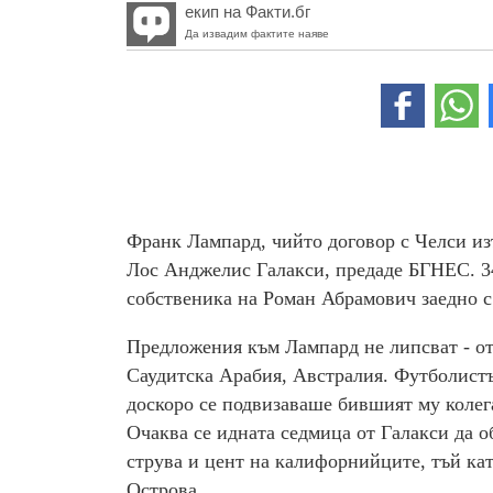
екип на Факти.бг
Да извадим фактите наяве
Франк Лампард, чийто договор с Челси изт
Лос Анджелис Галакси, предаде БГНЕС. 34
собственика на Роман Абрамович заедно с
Предложения към Лампард не липсват - от
Саудитска Арабия, Австралия. Футболистът
доскоро се подвизаваше бившият му колег
Очаква се идната седмица от Галакси да 
струва и цент на калифорнийците, тъй като
Острова.