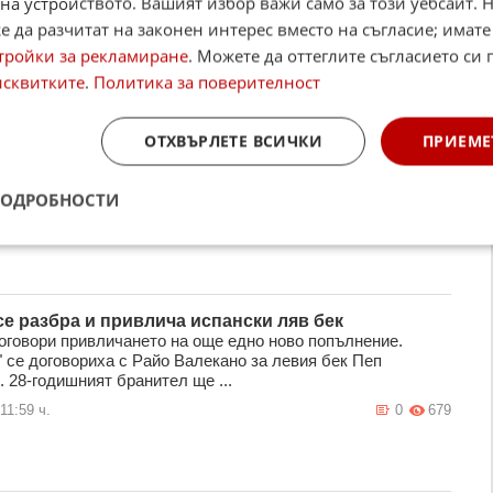
на устройството. Вашият избор важи само за този уебсайт. 
 да разчитат на законен интерес вместо на съгласие; имате
тройки за рекламиране
. Можете да оттеглите съгласието си 
исквитките
.
Политика за поверителност
тър Сити иска да привлече Мало Густо от Челси
ОТХВЪРЛЕТЕ ВСИЧКИ
ПРИЕМЕ
ър Сити е в търсене на нови попълнения. Според
етни източници, включително журналиста Фабрис Хокинс,
започнал първоначални ра ...
ПОДРОБНОСТИ
16:24 ч.
0
423
се разбра и привлича испански ляв бек
оговори привличането на още едно ново попълнение.
" се договориха с Райо Валекано за левия бек Пеп
 28-годишният бранител ще ...
11:59 ч.
0
679