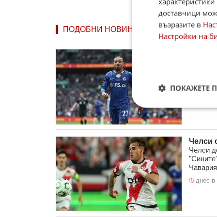
характеристики 
доставчици може
възразите в
Нас
ПОДОБНИ НОВИНИ
Настройки на б
Манчес
Манчест
авторит
тимът е 
ПОКАЖЕТЕ 
днес в 
Челси 
Челси д
"Сините
Чавария.
днес в 