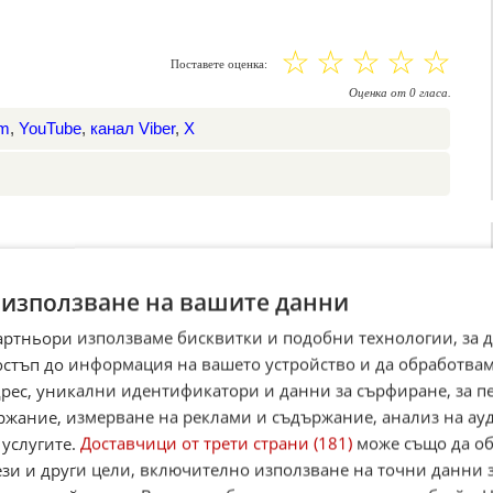
☆
☆
☆
☆
☆
Поставете оценка:
Оценка
от
0
гласа.
am
,
YouTube
,
канал Viber
,
X
 използване на вашите данни
артньори използваме бисквитки и подобни технологии, за 
остъп до информация на вашето устройство и да обработва
адрес, уникални идентификатори и данни за сърфиране, за 
ржание, измерване на реклами и съдържание, анализ на ау
 услугите.
Доставчици от трети страни (181)
може също да об
ези и други цели, включително използване на точни данни 