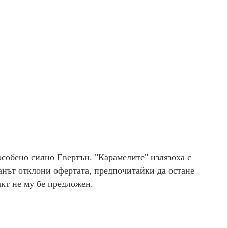
собено силно Евертън. "Карамелите" излязоха с
анът отклони офертата, предпочитайки да остане
акт не му бе предложен.