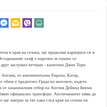
ича в края на сезона, ще продължи кариерата си в
-годишният халф е нарочен за гонене от
 друг заслужил ветеран - капитана Джон Тери.
 Англия, от континентална Европа, Катар,
 обаче е предпочел Града на ангелите, където
а от националния отбор на Англия Дейвид Бекъм.
обявят официално трансфера. Англичанинът няма да
 ще заиграе за тях едва след края на сезона на