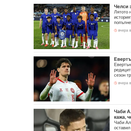
Челси 
Лятото н
история
попълнен
вчера в
Евертъ
Евертън
редицит
сезон тр
вчера в
Чаби А
кажа, 
Чаби Ал
оставил