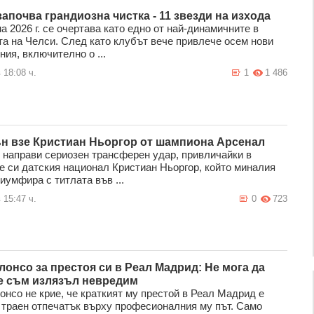
започва грандиозна чистка - 11 звезди на изхода
а 2026 г. се очертава като едно от най-динамичните в
та на Челси. След като клубът вече привлече осем нови
ия, включително о ...
 18:08 ч.
1
1 486
н взе Кристиан Ньоргор от шампиона Арсенал
 направи сериозен трансферен удар, привличайки в
е си датския национал Кристиан Ньоргор, който миналия
иумфира с титлата във ...
 15:47 ч.
0
723
лонсо за престоя си в Реал Мадрид: Не мога да
че съм излязъл невредим
онсо не крие, че краткият му престой в Реал Мадрид е
 траен отпечатък върху професионалния му път. Само