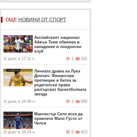
ОЩЕ
НОВИНИ ОТ СПОРТ
Английският национал
Айвън Тони обвинен в
нападение в лондонски
клуб
днес в 17:11 ч.
1
325
Личната драма на Лука
Дончич: Финансови
претенции и битка за
родителски права
разтърсват баскетболната
звезда
днес в 16:48 ч.
2
580
Манчестър Сити иска да
привлече Мало Густо от
Челси
днес в 16:24 ч.
0
423