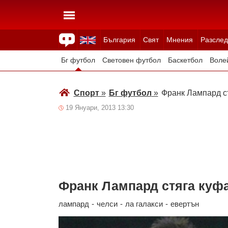
България
Свят
Мнения
Разслед
Здраве
Времето
Анкети
Вицове
Куизове
Бг футбол
Световен футбол
Баскетбол
Воле
Зимни спортове
Спорт
»
Бг футбол
»
Франк Лампард с
19 Януари, 2013 13:30
Франк Лампард стяга куф
лампард
-
челси
-
ла галакси
-
евертън