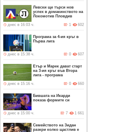
Левски ще търси нов
успех в домакинството на
Локомотив Пловдив
днес в 16:03 ч.
1
602
Програма за 4-ия кръг в
Първа лига
днес в 15:38 ч.
0
607
Етър и Марек дават старт
на 3-ия кръг във Втора
лига - програма
днес в 15:16 ч.
0
660
Бившата на Икарди
показа формите си
днес в 15:00 ч.
7
1 661
Семейството на Зидан
разкри колко щастлив е