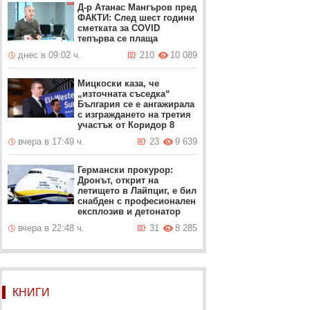
Д-р Атанас Мангъров пред
ФАКТИ: След шест години
сметката за COVID
тепърва се плаща
днес в 09:02 ч.
210
10 089
Мицкоски каза, че
„източната съседка“
България се е ангажирала
с изграждането на третия
участък от Коридор 8
вчера в 17:49 ч.
23
9 639
Германски прокурор:
Дронът, открит на
летището в Лайпциг, е бил
снабден с професионален
експлозив и детонатор
вчера в 22:48 ч.
31
8 285
КНИГИ