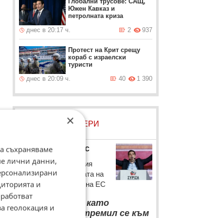
Глобални трусове: САЩ,
Южен Кавказ и
петролната криза
днес в 20:17 ч.
2
937
Протест на Крит срещу
кораб с израелски
туристи
днес в 20:09 ч.
40
1 390
×
ЛОВЦИ НА БИСЕРИ
Алексис Ципрас
да съхраняваме
ме лични данни,
Премиерът на Гърция
персонализирани
коментира политиката на
диторията и
бюджетна строгост на ЕС
работват
“
и
ЕС се държи като
за геолокация и
сомнамбул, устремил се към