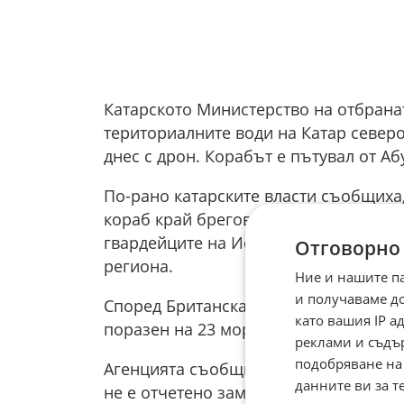
Катарското Министерство на отбранат
териториалните води на Катар север
днес с дрон. Корабът е пътувал от Аб
По-рано катарските власти съобщиха,
кораб край бреговете на Катар. Това 
гвардейците на Ислямската революция
Отговорно
региона.
Ние и нашите п
и получаваме д
Според Британската агенция за сигу
като вашия IP 
поразен на 23 морски мили североизт
реклами и съдъ
подобряване на
Агенцията съобщи, че е избухнал мал
данните ви за т
не е отчетено замърсяване на околна