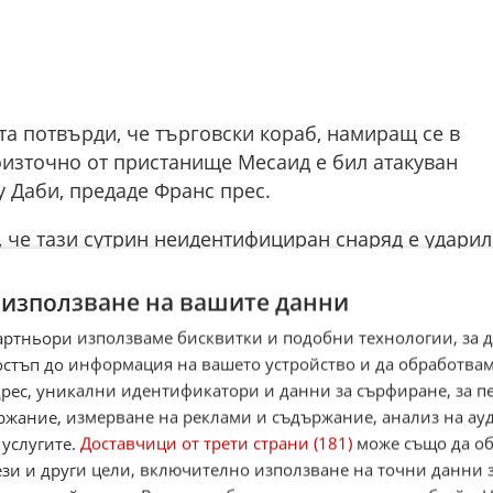
а потвърди, че търговски кораб, намиращ се в
оизточно от пристанище Месаид е бил атакуван
у Даби, предаде Франс прес.
 че тази сутрин неидентифициран снаряд е ударил
стана ден след като иранския Корпус на
 (КГИР) заплаши да атакува "вражески" кораби в
 използване на вашите данни
артньори използваме бисквитки и подобни технологии, за 
остъп до информация на вашето устройство и да обработва
рност на корабоплаването UKMTO корабът е бил
адрес, уникални идентификатори и данни за сърфиране, за 
очно от Доха.
ржание, измерване на реклами и съдържание, анализ на ау
 услугите.
Доставчици от трети страни (181)
може също да об
ък пожар, който е бил потушен. Няма пострадали 
ези и други цели, включително използване на точни данни 
та среда. а корабът е продължил пътя си. Не се