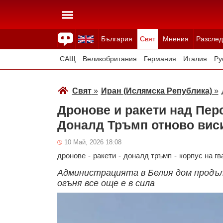
България
Свят
Мнения
Разслед
Здраве
Времето
Анкети
Вицове
Куизове
САЩ
Великобритания
Германия
Италия
Ру
Япония
Швейцария
Северна Македония
Тур
Свят
»
Иран (Ислямска Република)
»
Всички държави
Унгария
Дронове и ракети над Пер
Доналд Тръмп отново вис
10 Май, 2026 18:08
дронове
-
ракети
-
доналд тръмп
-
корпус на г
Администрацията в Белия дом продълж
огъня все още е в сила