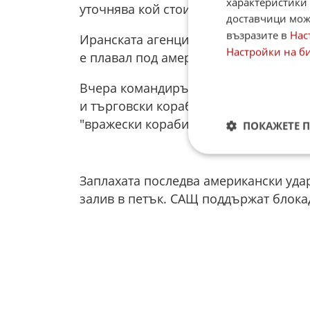
характеристики 
уточнява кой стои зад атаката.
доставчици може
възразите в
Нас
Иранската агенция Фарс, позовавайки
Настройки на б
е плавал под американски флаг и е 
Вчера командирът на флота на КГИР п
и търговски кораби ще доведе до "те
"вражески кораби" в региона.
ПОКАЖЕТЕ 
Заплахата последва американски уда
залив в петък. САЩ поддържат блока