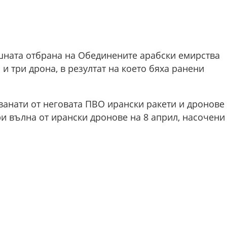
шната отбрана на Обединените арабски емирства
и три дрона, в резултат на което бяха ранени
ванати от неговата ПВО ирански ракети и дронове
и вълна от ирански дронове на 8 април, насочени