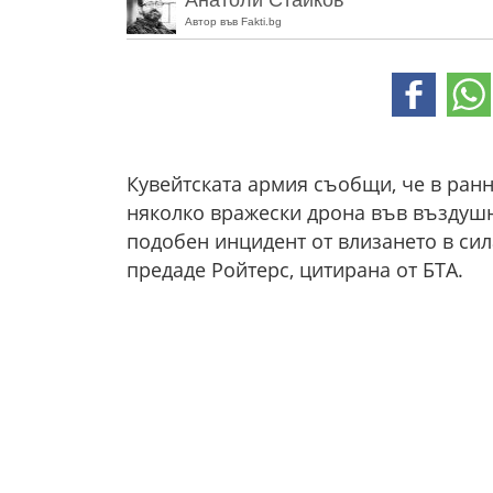
Анатоли Стайков
Автор във Fakti.bg
Кувейтската армия съобщи, че в ранн
няколко вражески дрона във въздушно
подобен инцидент от влизането в сил
предаде Ройтерс, цитирана от БТА.