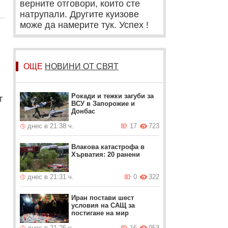
верните отговори, които сте
натрупали. Другите куизове
може да намерите тук. Успех !
ОЩЕ
НОВИНИ ОТ СВЯТ
т
Рокади и тежки загуби за
ВСУ в Запорожие и
Донбас
днес в 21:38 ч.
17
723
Влакова катастрофа в
Хърватия: 20 ранени
днес в 21:31 ч.
0
322
Иран постави шест
условия на САЩ за
постигане на мир
днес в 21:26 ч.
16
953