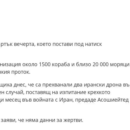
тък вечерта, което постави под натиск
изация около 1500 кораба и близо 20 000 моряци
кия проток.
иха днес, че са прехванали два ирански дрона въ
н случай, поставящ на изпитание крехкото
ди месец във войната с Иран, предаде Асошиейтед
заяви, че няма данни за жертви.