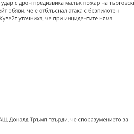
о удар с дрон предизвика малък пожар на търговск
ейт обяви, че е отблъснал атака с безпилотен
 Кувейт уточниха, че при инцидентите няма
АЩ Доналд Тръмп твърди, че споразумението за