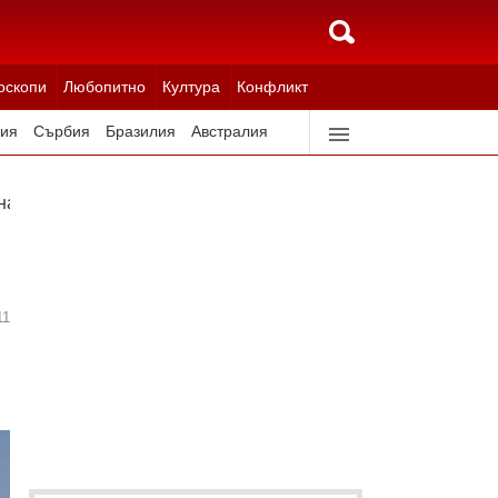
оскопи
Любопитно
Култура
Конфликт
ия
Сърбия
Бразилия
Австралия
идерландия
Северна Корея
налд Тръмп отново виси на косъм
11