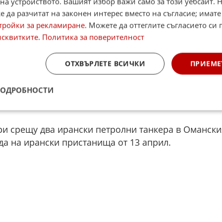
на устройството. Вашият избор важи само за този уебсайт. 
 да разчитат на законен интерес вместо на съгласие; имате
тройки за рекламиране
. Можете да оттеглите съгласието си 
 се на свой източник, съобщи, че удареният кора
исквитките
.
Политика за поверителност
принадлежал на САЩ.
редупреди, че всяка атака срещу ирански танкери
ОТХВЪРЛЕТЕ ВСИЧКИ
ПРИЕМЕ
жък ответен удар" срещу американски цели и
ПОДРОБНОСТИ
ри срещу два ирански петролни танкера в Омански
да на ирански пристанища от 13 април.