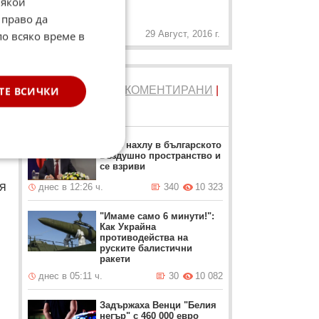
„
Някои
пропастта"
 право да
29 Август, 2016 г.
по всяко време в
б
ТОП 5
ЧЕТЕНИ
|
КОМЕНТИРАНИ
|
ТЕ ВСИЧКИ
НОВИ
Дрон нахлу в българското
въздушно пространство и
се взриви
я
днес в 12:26 ч.
340
10 323
"Имаме само 6 минути!":
Как Украйна
противодейства на
руските балистични
ракети
днес в 05:11 ч.
30
10 082
Задържаха Венци "Белия
негър" с 460 000 евро