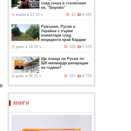
след гонка в столичния
кв. "Борово"
вчера в 23:10 ч.
42
8 542
Румъния, Русия и
Украйна с първи
коментари след
инцидента край Кардам
днес в 18:25 ч.
105
5 670
Ще плаща ли Русия по
$20 милиарда репарации
на година?
днес в 06:31 ч.
157
4 775
в
КНИГИ