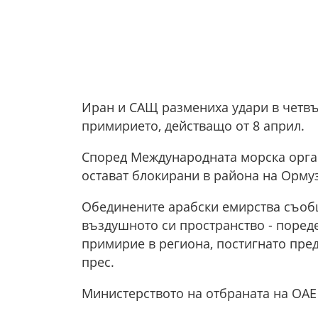
Иран и САЩ размениха удари в четвър
примирието, действащо от 8 април.
Според Международната морска орган
остават блокирани в района на Ормуз
Обединените арабски емирства съобщ
въздушното си пространство - пореде
примирие в региона, постигнато пре
прес.
Министерството на отбраната на ОАЕ 