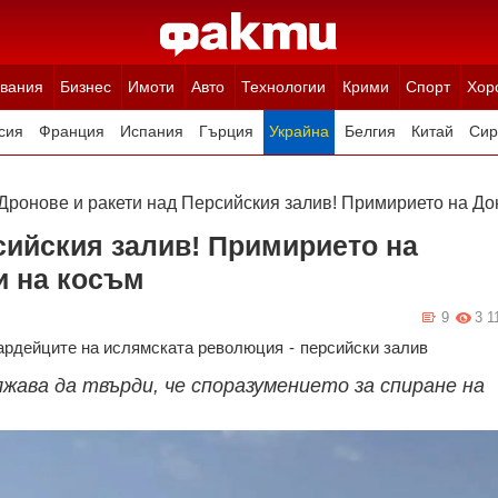
вания
Бизнес
Имоти
Авто
Технологии
Крими
Спорт
Хор
сия
Франция
Испания
Гърция
Украйна
Белгия
Китай
Сир
ция
Полша
Румъния
Иран (Ислямска Република)
Австрия
Н
Дронове и ракети над Персийския залив! Примирието на До
сийския залив! Примирието на
и на косъм
9
3 1
вардейците на ислямската революция
-
персийски залив
ава да твърди, че споразумението за спиране на