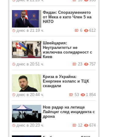
Фидан: Споразумението
от Мека е като Член 5 на
НАТО
днес в 21:19 ч.
6
612
Швейцария:
Неутралитетът не
изключва солидарност с
Киев
днес в 20:51 ч.
23
757
Криза в Украйна:
Енергиен колапс и ТЦК
скандали
днес в 20:44 ч.
53
1 854
Нов радар на летище
Лайпциг след инцидента с
дрона
днес в 20:23 ч.
12
674