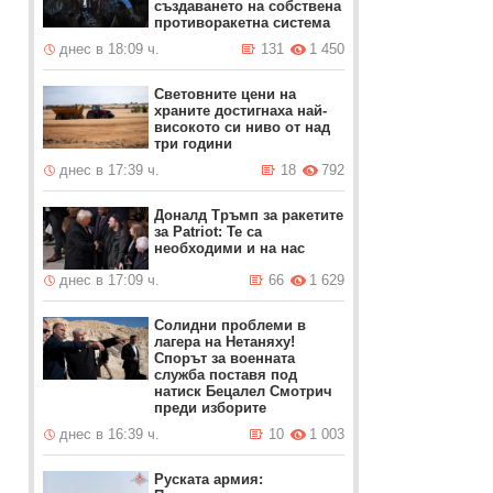
създаването на собствена
противоракетна система
днес в 18:09 ч.
131
1 450
Световните цени на
храните достигнаха най-
високото си ниво от над
три години
днес в 17:39 ч.
18
792
Доналд Тръмп за ракетите
за Patriot: Те са
необходими и на нас
днес в 17:09 ч.
66
1 629
Солидни проблеми в
лагера на Нетаняху!
Спорът за военната
служба поставя под
натиск Бецалел Смотрич
преди изборите
днес в 16:39 ч.
10
1 003
Руската армия: