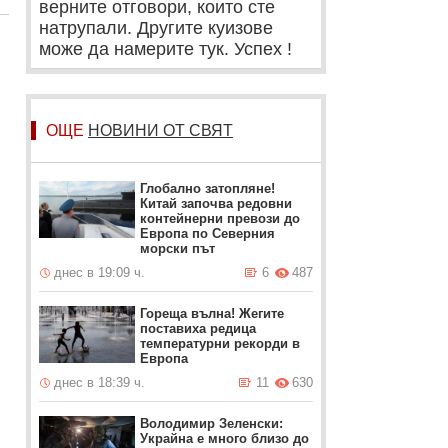
верните отговори, които сте
натрупали. Другите куизове
може да намерите тук. Успех !
ОЩЕ
НОВИНИ ОТ СВЯТ
Глобално затопляне!
Китай започва редовни
контейнерни превози до
Европа по Северния
морски път
днес в 19:09 ч.
6
487
Гореща вълна! Жегите
поставиха редица
температурни рекорди в
Европа
днес в 18:39 ч.
11
630
Володимир Зеленски:
Украйна е много близо до