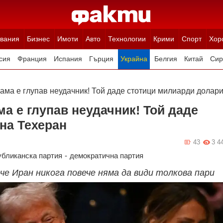
вания
Бизнес
Имоти
Авто
Технологии
Крими
Спорт
Хор
сия
Франция
Испания
Гърция
Украйна
Белгия
Китай
Сир
ция
Полша
Румъния
Иран (Ислямска Република)
Австрия
Н
ама е глупав неудачник! Той даде стотици милиарди долари
а е глупав неудачник! Той даде
на Техеран
43
3 4
убликанска партия
-
демократична партия
е Иран никога повече няма да види толкова пари