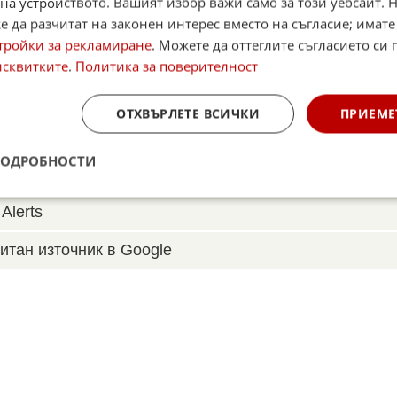
на устройството. Вашият избор важи само за този уебсайт. 
 да разчитат на законен интерес вместо на съгласие; имате
тройки за рекламиране
. Можете да оттеглите съгласието си 
исквитките
.
Политика за поверителност
☆
☆
☆
☆
Поставете оценка:
Оценка
2.4
от
55
глас
ОТХВЪРЛЕТЕ ВСИЧКИ
ПРИЕМЕ
,
Instagram
,
YouTube
,
канал Viber
,
X
ПОДРОБНОСТИ
case
Alerts
итан източник в Google