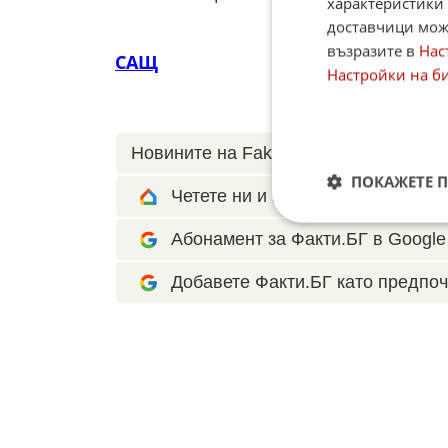
характеристики 
доставчици може
възразите в
Нас
САЩ
Настройки на б
Новините на Fakti.bg – във
Facebook
ПОКАЖЕТЕ 
Четете ни и в Google News Show
Абонамент за Факти.БГ в Google 
Добавете Факти.БГ като предпоч