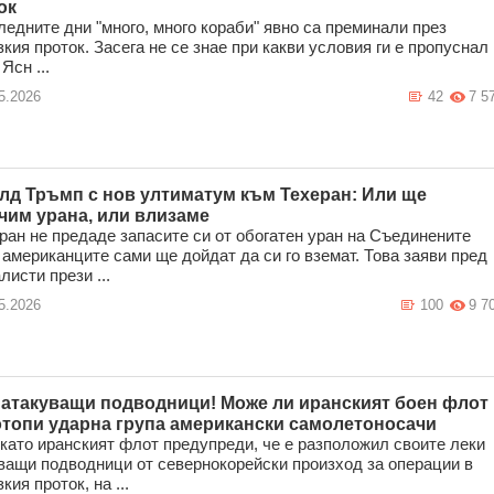
ок
ледните дни "много, много кораби" явно са преминали през
кия проток. Засега не се знае при какви условия ги е пропуснал
Ясн ...
5.2026
42
7 5
лд Тръмп с нов ултиматум към Техеран: Или ще
чим урана, или влизаме
ран не предаде запасите си от обогатен уран на Съединените
 американците сами ще дойдат да си го вземат. Това заяви пред
листи прези ...
5.2026
100
9 7
 атакуващи подводници! Може ли иранският боен флот
отопи ударна група американски самолетоносачи
като иранският флот предупреди, че е разположил своите леки
ващи подводници от севернокорейски произход за операции в
кия проток, на ...