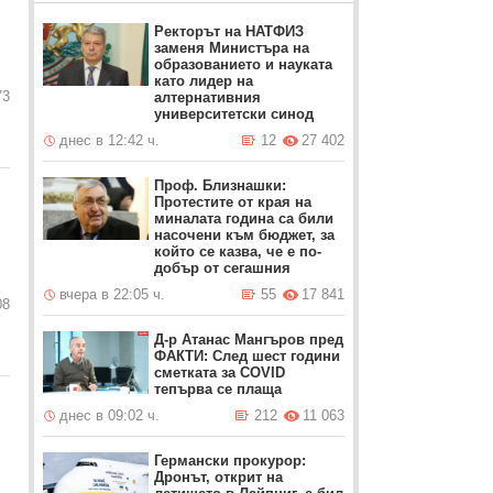
Ректорът на НАТФИЗ
заменя Министъра на
образованието и науката
като лидер на
73
алтернативния
университетски синод
днес в 12:42 ч.
12
27 402
Проф. Близнашки:
Протестите от края на
миналата година са били
насочени към бюджет, за
който се казва, че е по-
добър от сегашния
вчера в 22:05 ч.
55
17 841
08
Д-р Атанас Мангъров пред
ФАКТИ: След шест години
сметката за COVID
тепърва се плаща
днес в 09:02 ч.
212
11 063
Германски прокурор:
Дронът, открит на