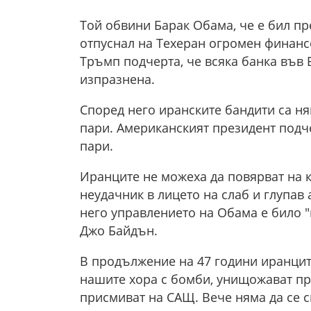
Той обвини Барак Обама, че е бил пр
отпуснал на Техеран огромен финанс
Тръмп подчерта, че всяка банка във
изпразнена.
Според него иранските бандити са ня
пари. Американският президент подче
пари.
Иранците не можеха да повярват на 
неудачник в лицето на слаб и глупав
него управлението на Обама е било "к
Джо Байдън.
В продължение на 47 години иранците
нашите хора с бомби, унищожават пр
присмиват на САЩ. Вече няма да се с