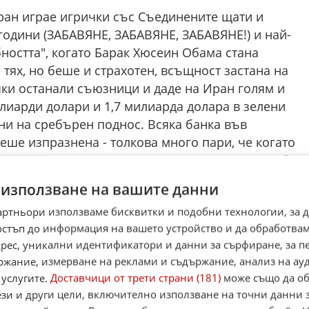
Иран играе игрички със Съединените щати и
години (ЗАБАВЯНЕ, ЗАБАВЯНЕ, ЗАБАВЯНЕ!) и най-
ността", когато Барак Хюсеин Обама стана
 тях, но беше и страхотен, всъщност застана на
чки останали съюзници и даде на Иран голям и
лиарди долари и 1,7 милиарда долара в зелени
ени на сребърен поднос. Всяка банка във
ше изпразнена - толкова много пари, че когато
а представа какво да правят с тях. Никога не бяха
няма да ги видят. Бяха свалени от самолета в
 използване на вашите данни
а да повярват на късмета си. Най-накрая намериха
артньори използваме бисквитки и подобни технологии, за 
 лицето на слаб и глупав американски президент.
остъп до информация на вашето устройство и да обработва
", но не толкова лош, колкото Сънливия Джо
адрес, уникални идентификатори и данни за сърфиране, за 
иранците ни "подслушват", карат ни да чакаме,
ржание, измерване на реклами и съдържание, анализ на ау
и бомби, унищожават протести и наскоро заличава
 услугите.
Доставчици от трети страни (181)
може също да об
тиращи и се смеят на нашата сега ВЕЛИКА
ези и други цели, включително използване на точни данни 
смеят! Президент ДОНАЛД ДЖ. ТРЪМП"