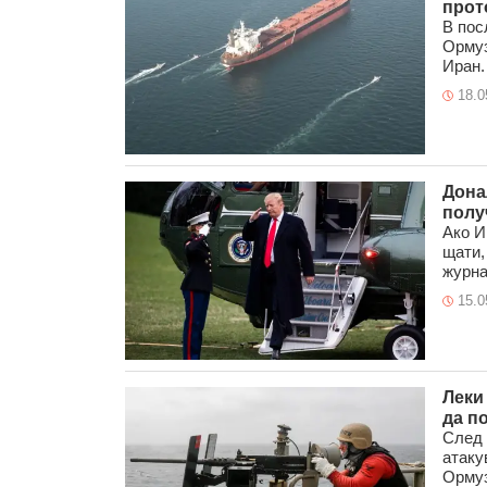
прот
В пос
Ормуз
Иран. 
18.0
Дона
полу
Ако И
щати,
журна
15.0
Леки
да п
След 
атаку
Ормуз