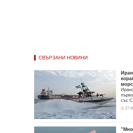
СВЪРЗАНИ НОВИНИ
Иран
кора
морс
Иранс
първо
със С
27.0
"Мно