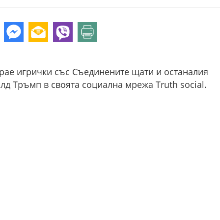
рае игрички със Съединените щати и останалия
лд Тръмп в своята социална мрежа Truth social.