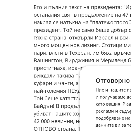
Ето и пълния текст на президента: "
останалия свят в продължение на 47 
накрая се натъкна на "платежоспособ
президент. Той не само беше добър с
тяхна страна, отхвърли Израел и вси
много мощен нов лизинг. Стотици ми
пари, влети в Техеран, им бяха връч
Вашингтон, Вирджиния и Мериленд бе
пристигнаха, иранските бандити нямах
виждали такива пари и никога повече 
Отговорно
куфари и чанти, а иранците не можех
Ние и нашите п
най-големия НЕУДАЧНИК от всички - в
и получаваме д
Той беше катастрофа като наш "Лидер
като вашия IP 
Байдън! В продължение на 47 години 
реклами и съдъ
убиват нашите хора с крайпътните с
подобряване на
42 000 невинни, невъоръжени протес
данните ви за т
ОТНОВО страна. Те вече няма да се 