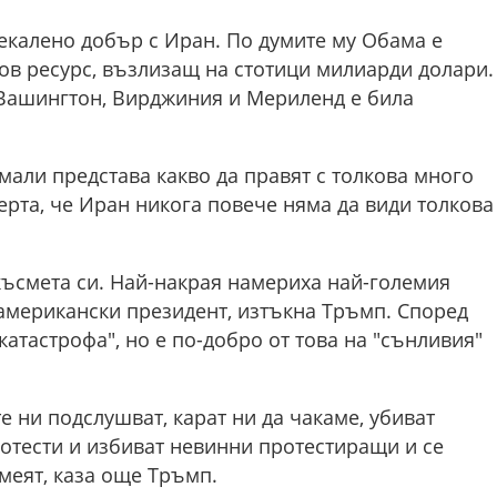
екалено добър с Иран. По думите му Обама е
ов ресурс, възлизащ на стотици милиарди долари.
 Вашингтон, Вирджиния и Мериленд е била
мали представа какво да правят с толкова много
рта, че Иран никога повече няма да види толкова
късмета си. Най-накрая намериха най-големия
 американски президент, изтъкна Тръмп. Според
атастрофа", но е по-добро от това на "сънливия"
 ни подслушват, карат ни да чакаме, убиват
отести и избиват невинни протестиращи и се
меят, каза още Тръмп.