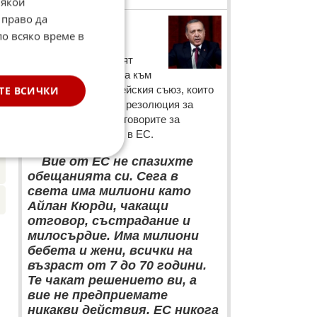
Някои
 право да
Реджеп Тайип
по всяко време в
Ердоган
☆
С тези думи турският
президент се обърна към
а.
лидерите на Европейския съюз, които
ТЕ ВСИЧКИ
в четвъртък приеха резолюция за
замразяване на преговорите за
членство на Турция в ЕС.
“
Вие от ЕС не спазихте
обещанията си. Сега в
света има милиони като
Айлан Кюрди, чакащи
отговор, състрадание и
милосърдие. Има милиони
бебета и жени, всички на
възраст от 7 до 70 години.
Те чакат решението ви, а
вие не предприемате
никакви действия. ЕС никога