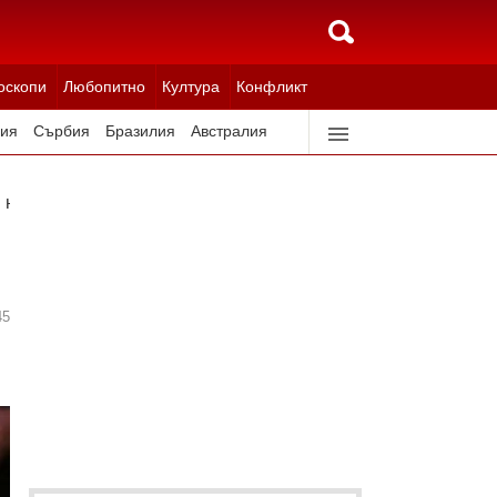
оскопи
Любопитно
Култура
Конфликт
ия
Сърбия
Бразилия
Австралия
идерландия
Северна Корея
 на Техеран
45