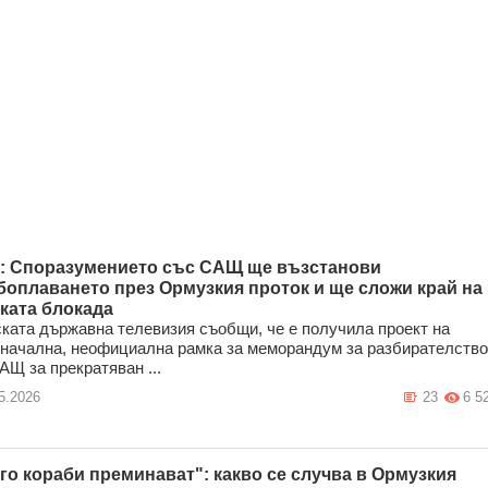
: Споразумението със САЩ ще възстанови
боплаването през Ормузкия проток и ще сложи край на
ката блокада
ката държавна телевизия съобщи, че е получила проект на
начална, неофициална рамка за меморандум за разбирателство
АЩ за прекратяван ...
5.2026
23
6 5
го кораби преминават": какво се случва в Ормузкия