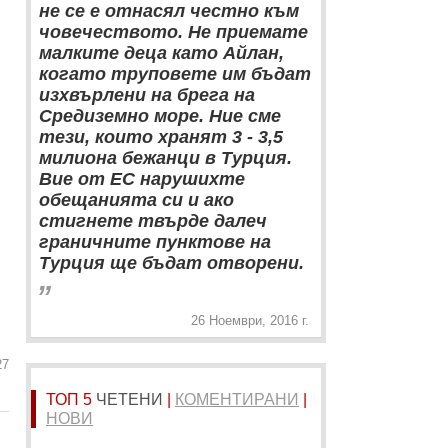
не се е отнасял честно към
човечеството. Не приемате
малките деца като Айлан,
когато труповете им бъдат
изхвърлени на брега на
Средиземно море. Ние сме
тези, които хранят 3 - 3,5
милиона бежанци в Турция.
Вие от ЕС нарушихте
обещанията си и ако
стигнете твърде далеч
граничните пунктове на
Турция ще бъдат отворени.
„
26 Ноември, 2016 г.
27
ТОП 5
ЧЕТЕНИ
|
КОМЕНТИРАНИ
|
НОВИ