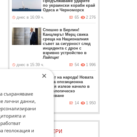
Продължаваме ударите
по украински кораби край
Одеса и Черноморск
днес в 16:09 ч.
65
2 276
Спешно в Берлин!
Канцлерът Мерц свика
среща на Националния
съвет за сигурност след
инцидента с дрон с
взривно устройство в
Лайпциг
днес в 15:39 ч.
54
1 996
×
Гласът на народа! Новата
турска опозиционна
партия излезе начело в
социологическо
да съхраняваме
проучване
ме лични данни,
днес в 15:09 ч.
14
1 950
персонализирани
диторията и
т
работват
за геолокация и
ЛОВЦИ НА БИСЕРИ