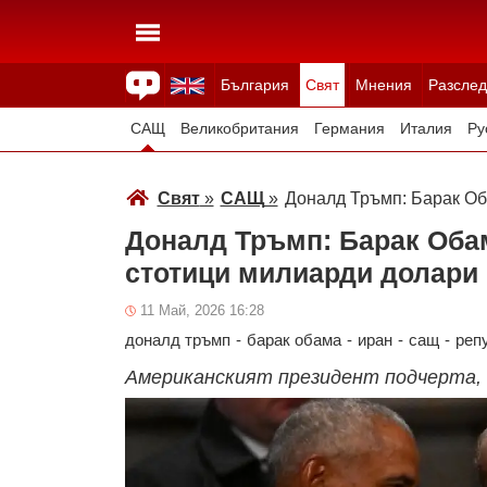
България
Свят
Мнения
Разслед
Здраве
Времето
Анкети
Вицове
Куизове
САЩ
Великобритания
Германия
Италия
Ру
Япония
Швейцария
Северна Македония
Тур
Свят
»
САЩ
»
Доналд Тръмп: Барак Об
Всички държави
Унгария
Доналд Тръмп: Барак Обам
стотици милиарди долари 
11 Май, 2026 16:28
доналд тръмп
-
барак обама
-
иран
-
сащ
-
реп
Американският президент подчерта, ч