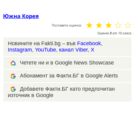
Южна Корея
☆
☆
☆
☆
☆
Поставете оценка:
Оценка
3
от
10
гласа.
Новините на Fakti.bg – във
Facebook
,
Instagram
,
YouTube
,
канал Viber
,
X
Четете ни и в Google News Showcase
Абонамент за Факти.БГ в Google Alerts
Добавете Факти.БГ като предпочитан
източник в Google