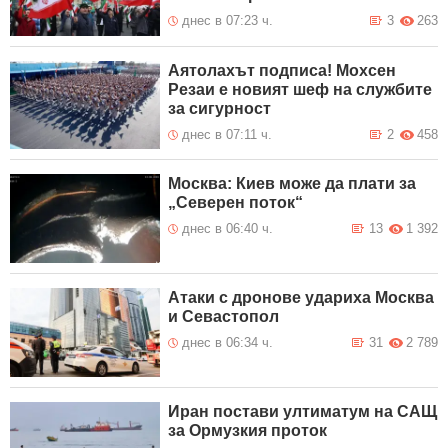
днес в 07:23 ч.
3
263
Аятолахът подписа! Мохсен
Резаи е новият шеф на службите
за сигурност
днес в 07:11 ч.
2
458
Москва: Киев може да плати за
„Северен поток“
днес в 06:40 ч.
13
1 392
Атаки с дронове удариха Москва
и Севастопол
днес в 06:34 ч.
31
2 789
Иран постави ултиматум на САЩ
за Ормузкия проток