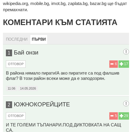
wikipedia.org, mobile.bg, imot.bg, zaplata.bg, bazar.bg ще бъдат
премахнати.
КОМЕНТАРИ КЪМ СТАТИЯТА
ПОСЛЕДНИ
ПЪРВИ
Бай онзи
1
6
17
ОТГОВОР
В района нямало пирати!А ако пиратите са под фалшив
флаг? В този район всеки може да е заподозрян.
11:06
14.05.2026
ЮЖНОКОРЕЙЦИТЕ
2
5
29
ОТГОВОР
И ТЕ ГОЛЕМИ ТЪПАНАРИ.ПОД ДИКТОВКАТА НА САЩ
СА.