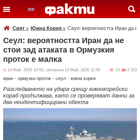
Свят
»
Южна Корея
»
Сеул: вероятността Иран да не
Сеул: вероятността Иран да не
стои зад атаката в Ормузкия
проток е малка
14 Май, 2026 10:56, обновена 14 Май, 2026 11:00
13
3 253
иран
-
ормузки проток
-
сеул
-
южна корея
Разследването на удара срещу южнокорейски
кораб продължава, като се проверяват данни за
два неидентифицирани обекта