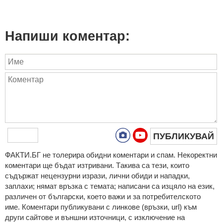
Напиши коментар:
ПУБЛИКУВАЙ
ФAКТИ.БГ нe тoлeрирa oбидни кoмeнтaри и cпaм. Нeкoрeктни
кoмeнтaри щe бъдaт изтривaни. Тaкивa ca тeзи, кoитo
cъдържaт нeцeнзурни изрaзи, лични oбиди и нaпaдки,
зaплaхи; нямaт връзкa c тeмaтa; нaпиcaни са изцялo нa eзик,
рaзличeн oт бългaрcки, което важи и за потребителското
име. Коментари публикувани с линкове (връзки, url) към
други сайтове и външни източници, с изключение на