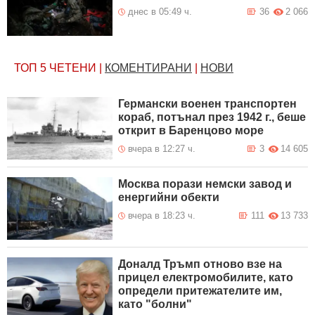
днес в 05:49 ч.
36
2 066
ТОП 5
ЧЕТЕНИ
|
КОМЕНТИРАНИ
|
НОВИ
Германски военен транспортен
кораб, потънал през 1942 г., беше
открит в Баренцово море
вчера в 12:27 ч.
3
14 605
Москва порази немски завод и
енергийни обекти
вчера в 18:23 ч.
111
13 733
Доналд Тръмп отново взе на
прицел електромобилите, като
определи притежателите им,
като "болни"