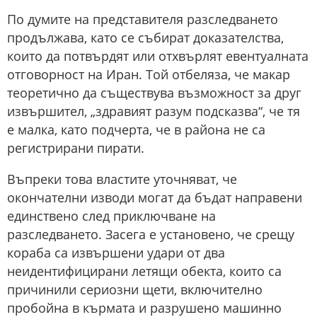
По думите на представителя разследването
продължава, като се събират доказателства,
които да потвърдят или отхвърлят евентуалната
отговорност на Иран. Той отбеляза, че макар
теоретично да съществува възможност за друг
извършител, „здравият разум подсказва“, че тя
е малка, като подчерта, че в района не са
регистрирани пирати.
Въпреки това властите уточняват, че
окончателни изводи могат да бъдат направени
единствено след приключване на
разследването. Засега е установено, че срещу
кораба са извършени удари от два
неидентифицирани летящи обекта, които са
причинили сериозни щети, включително
пробойна в кърмата и разрушено машинно