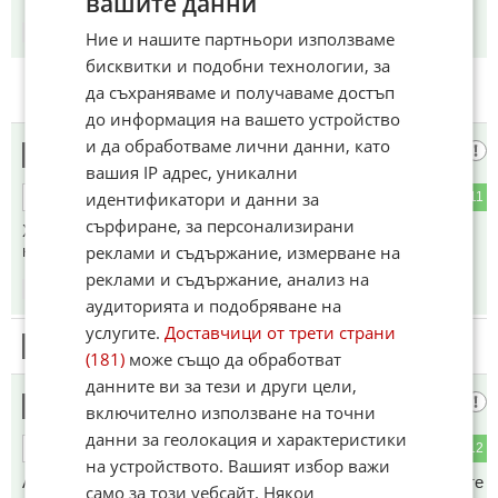
вашите данни
11:13
14.05.2026
Ние и нашите партньори използваме
бисквитки и подобни технологии, за
да съхраняваме и получаваме достъп
до информация на вашето устройство
и да обработваме лични данни, като
Криминалистът
5
вашия IP адрес, уникални
идентификатори и данни за
0
11
ОТГОВОР
сърфиране, за персонализирани
Характера на пробойната, увредената зона, метода на
нападение - всичко е познато.
реклами и съдържание, измерване на
реклами и съдържание, анализ на
11:28
14.05.2026
аудиторията и подобряване на
услугите.
Доставчици от трети страни
6
Този коментар е премахнат от модератор.
(181)
може също да обработват
данните ви за тези и други цели,
Сталин
7
включително използване на точни
данни за геолокация и характеристики
3
12
ОТГОВОР
на устройството. Вашият избор важи
Ами който не си плаща ,тъй става ,приятелите на краварите
само за този уебсайт. Някои