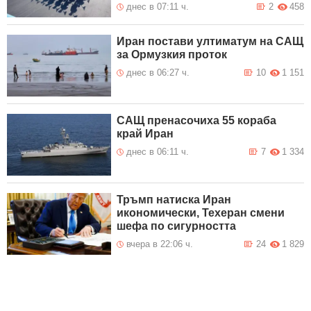
днес в 07:11 ч.
2
458
Иран постави ултиматум на САЩ
за Ормузкия проток
днес в 06:27 ч.
10
1 151
САЩ пренасочиха 55 кораба
край Иран
днес в 06:11 ч.
7
1 334
Тръмп натиска Иран
икономически, Техеран смени
шефа по сигурността
вчера в 22:06 ч.
24
1 829