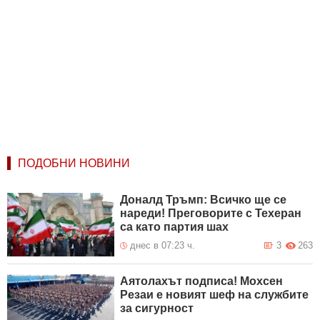
ПОДОБНИ НОВИНИ
Доналд Тръмп: Всичко ще се
нареди! Преговорите с Техеран
са като партия шах
днес в 07:23 ч.
3
263
Аятолахът подписа! Мохсен
Резаи е новият шеф на службите
за сигурност