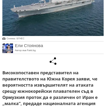
Снимка: БГНЕС
Ели Стоянова
Автор във Fakti.bg
Високопоставен представител на
правителството на Южна Корея заяви, че
вероятността извършителят на атаката
срещу южнокорейски плавателен съд в
Ормузкия проток да е различен от Иран е
„малка“, предаде националната агенция