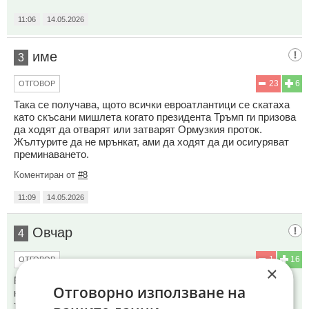
11:06
14.05.2026
име
3
23
6
ОТГОВОР
Така се получава, щото всички евроатлантици се скатаха
като скъсани мишлета когато президента Тръмп ги призова
да ходят да отварят или затварят Ормузкия проток.
Жълтурите да не мрънкат, ами да ходят да ди осигуряват
преминаването.
Коментиран от
#8
11:09
14.05.2026
Овчар
4
1
16
ОТГОВОР
×
В дълбоката мрежа има снимки от сателит които показва
Отговорно използване на
кой иска да препише вината на други , и фактите утре ще
трябва да го отразят , плъзнало е вече..!