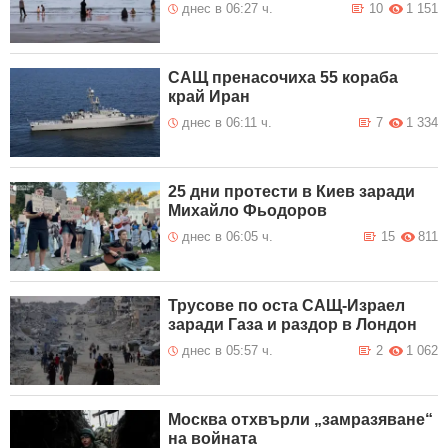
днес в 06:27 ч.
10
1 151
САЩ пренасочиха 55 кораба
край Иран
днес в 06:11 ч.
7
1 334
25 дни протести в Киев заради
Михайло Фьодоров
днес в 06:05 ч.
15
811
Трусове по оста САЩ-Израел
заради Газа и раздор в Лондон
днес в 05:57 ч.
2
1 062
Москва отхвърли „замразяване“
на войната