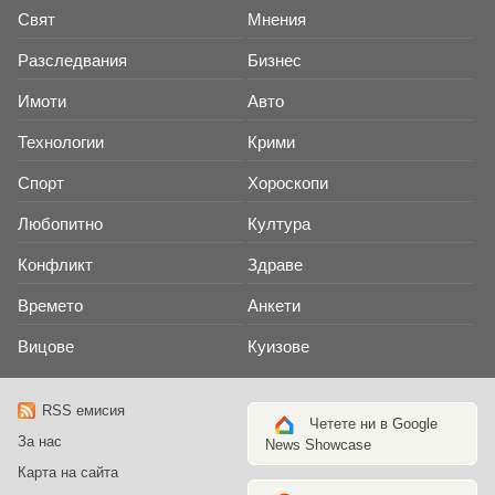
Свят
Мнения
Разследвания
Бизнес
Имоти
Авто
Технологии
Крими
Спорт
Хороскопи
Любопитно
Култура
Конфликт
Здраве
Времето
Анкети
Вицове
Куизове
RSS емисия
Четете ни в Google
За нас
News Showcase
Карта на сайта