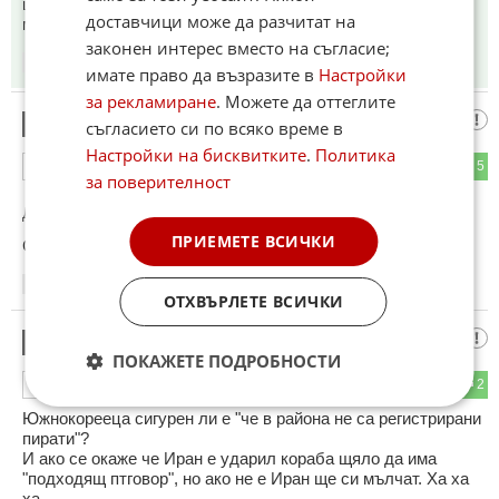
ще трябва да плащат такса за "приятелството" като
доставчици може да разчитат на
минават през Ормузкия пролив
законен интерес вместо на съгласие;
11:46
14.05.2026
имате право да възразите в
Настройки
за рекламиране
. Можете да оттеглите
Отивай да отваряш протока
8
съгласието си по всяко време в
Настройки на бисквитките
.
Политика
1
5
ОТГОВОР
за поверителност
До коментар
#3
от "име":
ПРИЕМЕТЕ ВСИЧКИ
Стига дава акъл, който го нямаш !
12:53
14.05.2026
ОТХВЪРЛЕТЕ ВСИЧКИ
Хо-ха-ха
9
ПОКАЖЕТЕ ПОДРОБНОСТИ
0
2
ОТГОВОР
Южнокорееца сигурен ли е "че в района не са регистрирани
пирати"?
И ако се окаже че Иран е ударил кораба щяло да има
"подходящ птговор", но ако не е Иран ще си мълчат. Ха ха
ха