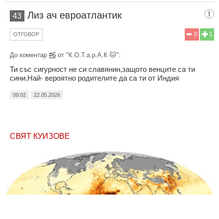
Лиз ач евроатлантик
43
0
1
ОТГОВОР
До коментар
#6
от "К.О.Т.а.р.А.К 🐱":
Ти със сигурност не си славянин,защото венците са ти
сини.Най- вероятно родителите да са ти от Индия
09:02
22.05.2026
СВЯТ КУИЗОВЕ