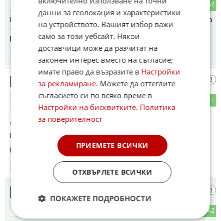
включително използване на точни
1
52
ОТГОВОР
данни за геолокация и характеристики
Европа ще яде тва де не е за ядене с украинската пасмина
на устройството. Вашият избор важи
- тия меки китки още не проумяват с кви терорета си имат
само за този уебсайт. Някои
работа!
доставчици може да разчитат на
20:33
21.05.2026
законен интерес вместо на съгласие;
имате право да възразите в
Настройки
Ракети и бомби падат в Русия
12
за рекламиране
. Можете да оттеглите
съгласието си по всяко време в
44
1
ОТГОВОР
Настройки на бисквитките
.
Политика
за поверителност
До коментар
#9
от "Пич":
Не в НАТО.
ПРИЕМЕТЕ ВСИЧКИ
Коментиран от
#14
20:34
21.05.2026
ОТХВЪРЛЕТЕ ВСИЧКИ
Давай зельо
13
ПОКАЖЕТЕ ПОДРОБНОСТИ
2
42
ОТГОВОР