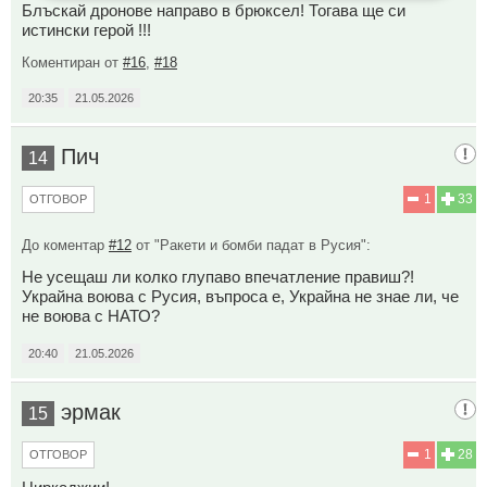
Блъскай дронове направо в брюксел! Тогава ще си
истински герой !!!
Коментиран от
#16
,
#18
20:35
21.05.2026
Пич
14
1
33
ОТГОВОР
До коментар
#12
от "Ракети и бомби падат в Русия":
Не усещаш ли колко глупаво впечатление правиш?!
Украйна воюва с Русия, въпроса е, Украйна не знае ли, че
не воюва с НАТО?
20:40
21.05.2026
эрмак
15
1
28
ОТГОВОР