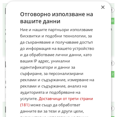
×
Пич
9
Отговорно използване на
вашите данни
2
59
ОТГОВОР
Абе кхакво става тхука бе !!! Украйна бомбардира НАТО, а
Ние и нашите партньори използваме
кретените им дават пари ?! Това като рекет ми прилича...
бисквитки и подобни технологии, за
Коментиран от
#12
да съхраняваме и получаваме достъп
до информация на вашето устройство
20:31
21.05.2026
и да обработваме лични данни, като
вашия IP адрес, уникални
Смех с ватенки
10
идентификатори и данни за
сърфиране, за персонализирани
36
2
ОТГОВОР
реклами и съдържание, измерване на
И в Москва отчитат повишен брой руски дронове на
реклами и съдържание, анализ на
столицата.🤣🤣
аудиторията и подобряване на
20:33
21.05.2026
услугите.
Доставчици от трети страни
(181)
може също да обработват
ДрайвингПлежър
11
данните ви за тези и други цели,