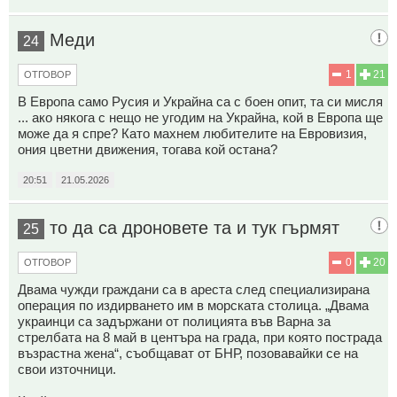
Меди
24
1
21
ОТГОВОР
В Европа само Русия и Украйна са с боен опит, та си мисля
... ако някога с нещо не угодим на Украйна, кой в Европа ще
може да я спре? Като махнем любителите на Евровизия,
ония цветни движения, тогава кой остана?
20:51
21.05.2026
то да са дроновете та и тук гърмят
25
0
20
ОТГОВОР
Двама чужди граждани са в ареста след специализирана
операция по издирването им в морската столица. „Двама
украинци са задържани от полицията във Варна за
стрелбата на 8 май в центъра на града, при която пострада
възрастна жена“, съобщават от БНР, позовавайки се на
свои източници.