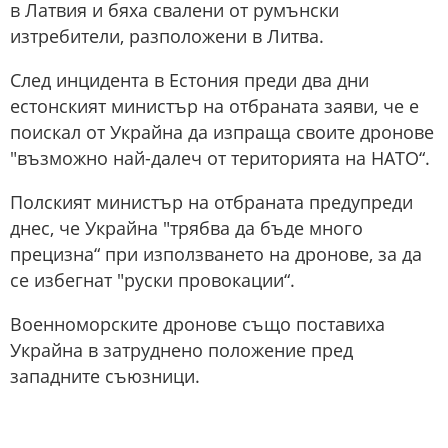
в Латвия и бяха свалени от румънски
изтребители, разположени в Литва.
След инцидента в Естония преди два дни
естонският министър на отбраната заяви, че е
поискал от Украйна да изпраща своите дронове
"възможно най-далеч от територията на НАТО“.
Полският министър на отбраната предупреди
днес, че Украйна "трябва да бъде много
прецизна“ при използването на дронове, за да
се избегнат "руски провокации“.
Военноморските дронове също поставиха
Украйна в затруднено положение пред
западните съюзници.