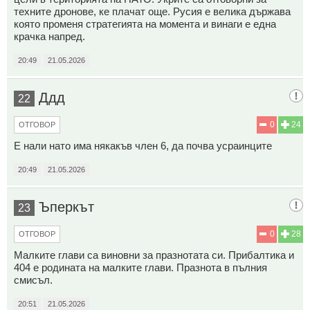
техните дронове, ке плачат още. Русия е велика държава
която променя стратегията на момента и винаги е една
крачка напред.
20:49
21.05.2026
Ддд
22
0
24
ОТГОВОР
Е нали нато има някакъв член 6, да почва усраинците
20:49
21.05.2026
Ъперкът
23
0
28
ОТГОВОР
Малките глави са виновни за празнотата си. Прибалтика и
404 е родината на малките глави. Празнота в пълния
смисъл.
20:51
21.05.2026