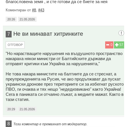
благословена земя , и сте готови да се биете за нея
Коментиран от
#8
,
#43
20:26
21.05.2026
Не ви минават хитринките
7
0
57
ОТГОВОР
"Но нарастващите нарушения на въздушното пространство
накараха някои министри от Балтийските държави да
отправят критики към Украйна за нарушенията,"
Не това накара министите на балтиите да се стреснат, а
преупрежденията на Русия, че ако продължават да пускат
украински дронове през териториите си за избегнат руското
ПВО, ги очаква и тях нещо "недедизвикано" както Украйна!
Сега в паниката си отчаяно лъжат, а медиите мажат. Както в
тази статия.
20:29
21.05.2026
8
Този коментар е премахнат от модератор.