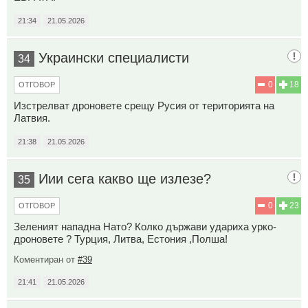
21:34
21.05.2026
Украински специалисти
34
0
18
ОТГОВОР
Изстрелват дроновете срещу Русия от територията на
Латвия.
21:38
21.05.2026
Иии сега какво ще излезе?
35
0
23
ОТГОВОР
Зеленият нападна Нато? Колко държави удариха урко-
дроновете ? Турция, Литва, Естония ,Полша!
Коментиран от
#39
21:41
21.05.2026