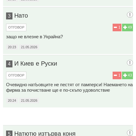
Нато
3
1
49
ОТГОВОР
защо не влезне в Украйна?
20:23
21.05.2026
И Киев е Руски
4
1
43
ОТГОВОР
Очевидно натЬовците не пестят от памперси! Наемането на
фирма за почистване ще е по-скъпо удоволствие
20:24
21.05.2026
Натютю изтърва коня
5