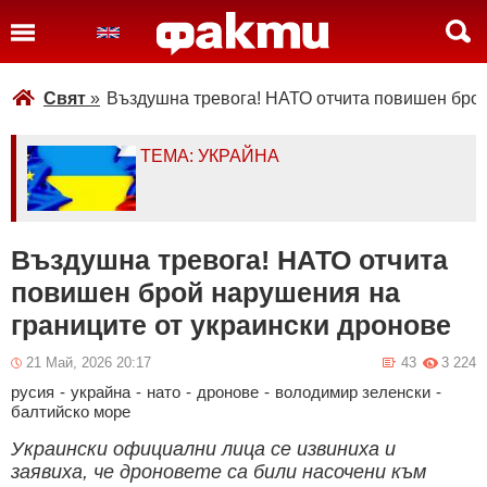
Свят
»
Въздушна тревога! НАТО отчита повишен брой
ТЕМА: УКРАЙНА
Въздушна тревога! НАТО отчита
повишен брой нарушения на
границите от украински дронове
21 Май, 2026 20:17
43
3 224
русия
-
украйна
-
нато
-
дронове
-
володимир зеленски
-
балтийско море
Украински официални лица се извиниха и
заявиха, че дроновете са били насочени към