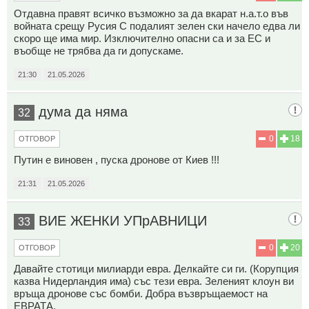
Отдавна правят всичко възможно за да вкарат н.а.т.о във
войната срещу Русия С подалият зелен ски начело едва ли
скоро ще има мир. Изключително опасни са и за ЕС и
въобще не трябва да ги допускаме.
21:30
21.05.2026
дума да няма
32
0
18
ОТГОВОР
Путин е виновен , пуска дронове от Киев !!!
21:31
21.05.2026
ВИЕ ЖЕНКИ УПрАВНИЦИ
33
0
20
ОТГОВОР
Давайте стотици милиарди евра. Делкайте си ги. (Корупция
казва Нидерландия има) със тези евра. Зеленият клоун ви
връща дронове със бомби. Добра възвръщаемост на
ЕВРАТА.