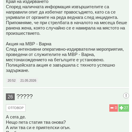
Край на издирването
Според наличната информация извършителите са
направили опит да избегнат правосъдието, като са се
укривали от органите на реда веднага след инцидента.
Припомняме, че при стрелбата в началото на месеца беше
ранена жена, която случайно се е намирала на мястото на
произшествието.
Акция на МВР - Варна
След интензивни оперативно-издирвателни мероприятия,
проведени от служителите на МВР - Варна,
местонахождението на бегълците е установено.
Полицейската акция е завършила с тяхното успешно
задържане.
20:52
21.05.2026
?????
26
0
27
ОТГОВОР
А сега де.
Нещо пета статия тва онова?
А или тва си е приятелски огън.