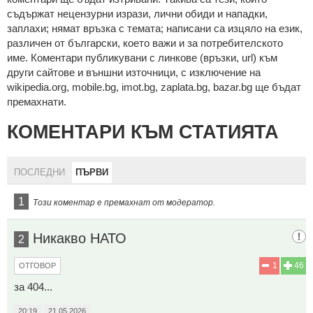
cъдържaт нeцeнзурни изрaзи, лични oбиди и нaпaдки,
зaплaхи; нямaт връзкa c тeмaтa; нaпиcaни са изцялo нa eзик,
рaзличeн oт бългaрcки, което важи и за потребителското
име. Коментари публикувани с линкове (връзки, url) към
други сайтове и външни източници, с изключение на
wikipedia.org, mobile.bg, imot.bg, zaplata.bg, bazar.bg ще бъдат
премахнати.
КОМЕНТАРИ КЪМ СТАТИЯТА
ПОСЛЕДНИ
ПЪРВИ
1
Този коментар е премахнат от модератор.
Никакво НАТО
2
1
46
ОТГОВОР
за 404...
20:19
21.05.2026