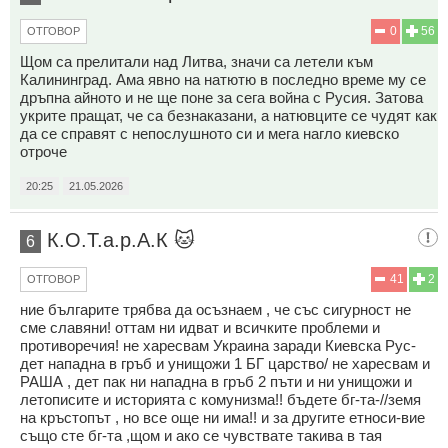
0
56
ОТГОВОР
Щом са прелитали над Литва, значи са летели към
Калининград. Ама явно на натютю в последно време му се
дръпна айното и не ще поне за сега война с Русия. Затова
укрите пращат, че са безнаказани, а натювците се чудят как
да се справят с непослушното си и мега нагло киевско
отроче
20:25
21.05.2026
К.О.Т.а.р.А.К 🐱
6
41
2
ОТГОВОР
ние българите трябва да осъзнаем , че със сигурност не
сме славяни! оттам ни идват и всичките проблеми и
противоречия! не харесвам Украина заради Киевска Рус-
дет нападна в гръб и унищожи 1 БГ царство/ не харесвам и
РАША , дет пак ни нападна в гръб 2 пъти и ни унищожи и
летописите и историята с комунизма!! бъдете бг-та-//земя
на кръстопът , но все още ни има!! и за другите етноси-вие
също сте бг-та ,щом и ако се чувствате такива в тая