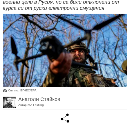
военни цели в Русия, но са били отклонени от
курса си от руски електронни смущения
Снимка: БГНЕС/ЕРА
Анатоли Стайков
Автор във Fakti.bg