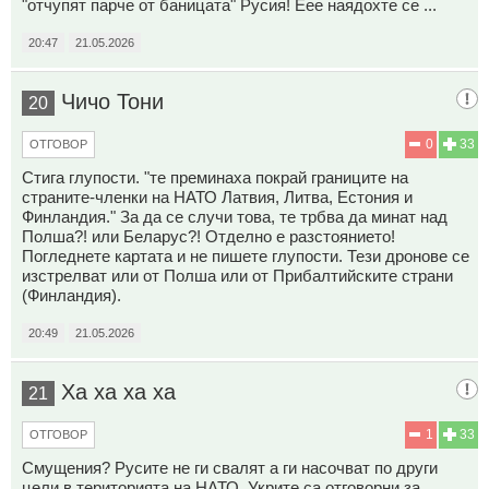
"отчупят парче от баницата" Русия! Еее наядохте се ...
20:47
21.05.2026
Чичо Тони
20
0
33
ОТГОВОР
Стига глупости. "те преминаха покрай границите на
страните-членки на НАТО Латвия, Литва, Естония и
Финландия." За да се случи това, те трбва да минат над
Полша?! или Беларус?! Отделно е разстоянието!
Погледнете картата и не пишете глупости. Тези дронове се
изстрелват или от Полша или от Прибалтийските страни
(Финландия).
20:49
21.05.2026
Ха ха ха ха
21
1
33
ОТГОВОР
Смущения? Русите не ги свалят а ги насочват по други
цели в територията на НАТО. Укрите са отговорни за