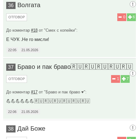
Волгата
36
0
6
ОТГОВОР
До коментар
#18
от "Смех с копейки":
Е ЧУК .Не го мисли!
22:05
21.05.2026
Браво и пак браво🇷🇺🇷🇺🇷🇺🇷🇺🇷🇺
37
1
7
ОТГОВОР
До коментар
#17
от "Браво и пак браво ♥️":
💪💪💪💪💪💪🇷🇺🇷🇺🇷🇺🇷🇺🇷🇺🇷🇺
22:06
21.05.2026
Дай Боже
38