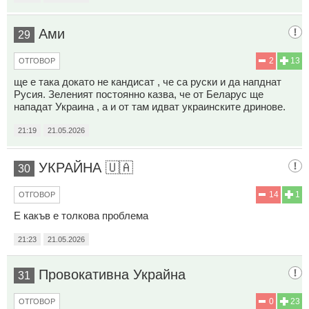
Ами
29
2
13
ОТГОВОР
ще е така докато не кандисат , че са руски и да напднат
Русия. Зеленият постоянно казва, че от Беларус ще
нападат Украина , а и от там идват украинските дринове.
21:19
21.05.2026
УКРАЙНА 🇺🇦
30
14
1
ОТГОВОР
Е какъв е толкова проблема
21:23
21.05.2026
Провокативна Украйна
31
0
23
ОТГОВОР