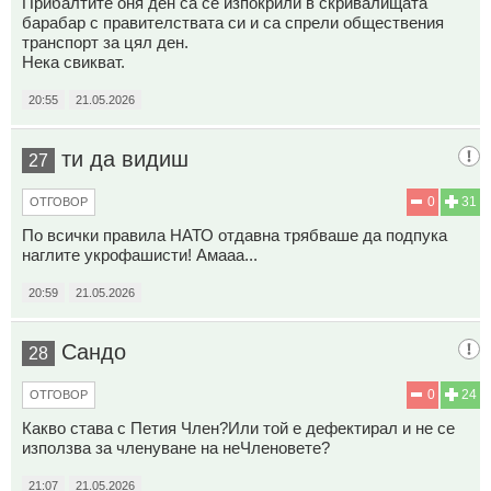
Прибалтите оня ден са се изпокрили в скривалищата
барабар с правителствата си и са спрели обществения
транспорт за цял ден.
Нека свикват.
20:55
21.05.2026
ти да видиш
27
0
31
ОТГОВОР
По всички правила НАТО отдавна трябваше да подпука
наглите укpoфашисти! Амааа...
20:59
21.05.2026
Сандо
28
0
24
ОТГОВОР
Какво става с Петия Член?Или той е дефектирал и не се
използва за членуване на неЧленовете?
21:07
21.05.2026