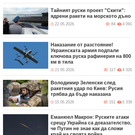
Тайният руски проект "Скити":
ядрени ракети на морското дъно
22.05.2026
84
4 091
Наказание от разстояние!
Украинската армия подпали
ключова руска рафинерия на 800
км в тила
21.05.2026
117
4 326
Володимир Зеленски след
ракетния удар по Киев: Русия
трябва да бъде наказана
15.05.2026
151
5 338
Еманюел Макрон: Руските атаки
срещу Украйна са доказателство,
че Путин не знае как да сложи
край на своята война