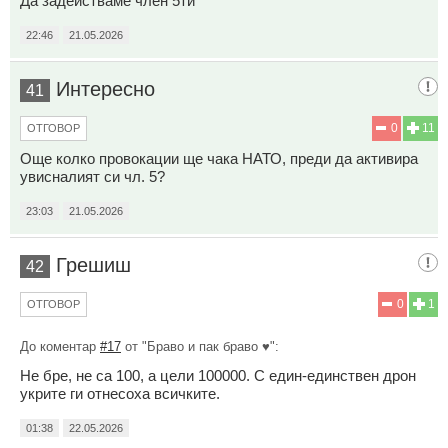
Да задействаме член 5ти
22:46
21.05.2026
Интересно
41
0
11
ОТГОВОР
Още колко провокации ще чака НАТО, преди да активира
увисналият си чл. 5?
23:03
21.05.2026
Грешиш
42
0
1
ОТГОВОР
До коментар
#17
от "Браво и пак браво ♥️":
Не бре, не са 100, а цели 100000. С един-единствен дрон
укрите ги отнесоха всичките.
01:38
22.05.2026