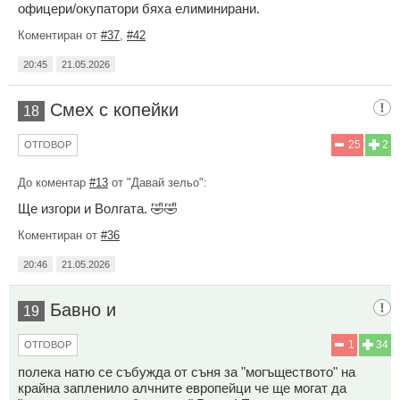
офицери/окупатори бяха елиминирани.
Коментиран от
#37
,
#42
20:45
21.05.2026
Смех с копейки
18
25
2
ОТГОВОР
До коментар
#13
от "Давай зельо":
Ще изгори и Волгата. 🤣🤣
Коментиран от
#36
20:46
21.05.2026
Бавно и
19
1
34
ОТГОВОР
полека натю се събужда от съня за "могъществото" на
крайна запленило алчните европейци че ще могат да