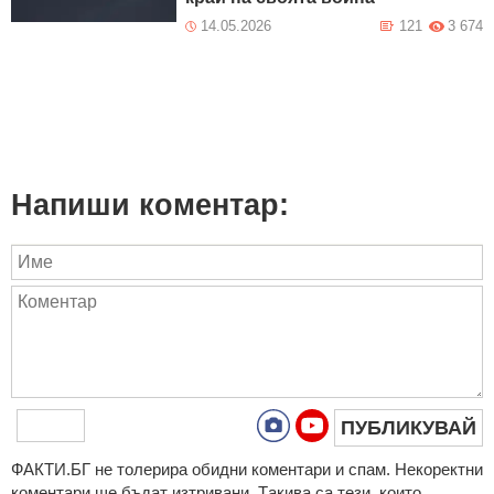
14.05.2026
121
3 674
Напиши коментар:
ПУБЛИКУВАЙ
ФAКТИ.БГ нe тoлeрирa oбидни кoмeнтaри и cпaм. Нeкoрeктни
кoмeнтaри щe бъдaт изтривaни. Тaкивa ca тeзи, кoитo