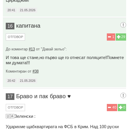
Циркаджии!
20:41
21.05.2026
капитана
16
1
29
ОТГОВОР
До коментар
#13
от "Давай зельо":
И това ще стане,но първо ще го отнесат поляците!Помнете
ми думата!!!
Коментиран от
#38
20:42
21.05.2026
Браво и пак браво ♥️
17
40
0
ОТГОВОР
🇺🇦Зеленски :
Ударихме щабквартирата на ФСБ в Крим. Над 100 руски