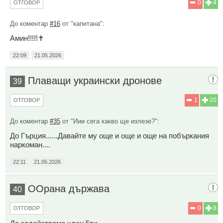
0
4
ОТГОВОР
До коментар
#16
от "капитана":
Амин!!!!!✝️
22:09
21.05.2026
Плаващи украински дронове
39
1
20
ОТГОВОР
До коментар
#35
от "Иии сега какво ще излезе?":
До Гърция......Давайте му още и още и още на побъркания
наркоман....
22:11
21.05.2026
ООрана държава
40
0
8
ОТГОВОР