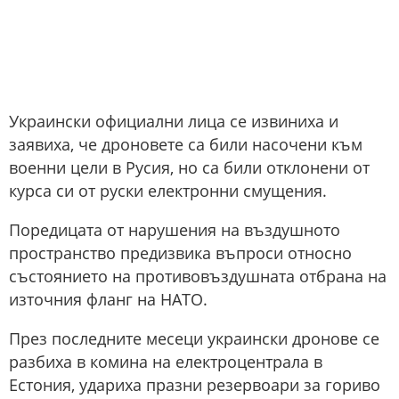
Украински официални лица се извиниха и
заявиха, че дроновете са били насочени към
военни цели в Русия, но са били отклонени от
курса си от руски електронни смущения.
Поредицата от нарушения на въздушното
пространство предизвика въпроси относно
състоянието на противовъздушната отбрана на
източния фланг на НАТО.
През последните месеци украински дронове се
разбиха в комина на електроцентрала в
Естония, удариха празни резервоари за гориво