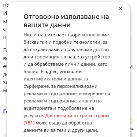
предотвратяване на възможната ескалация в
×
Източна Украйна и към замразяване на
Отговорно използване на
конфликта. Може да се каже, че зад тях са
вашите данни
стояли добри намерения, но човек може да
Ние и нашите партньори използваме
претърпи провал и при най-добри намерения“.
бисквитки и подобни технологии, за
да съхраняваме и получаваме достъп
Глогер напомня също, че до началото на
до информация на вашето устройство
войната срещу Украйна делът на руските
и да обработваме лични данни, като
енергийни доставки за Германия е стигал почти
вашия IP адрес, уникални
до 60 процента. Съкращаването на тази
идентификатори и данни за
зависимост е струвало на Германия десетки
сърфиране, за персонализирани
милиарди евро.
реклами и съдържание, измерване на
реклами и съдържание, анализ на
аудиторията и подобряване на
Германия
услугите.
Доставчици от трети страни
☆
☆
☆
☆
☆
Поставете оценка:
(181)
може също да обработват
Оценка
2.6
от
56
гласа.
данните ви за тези и други цели,