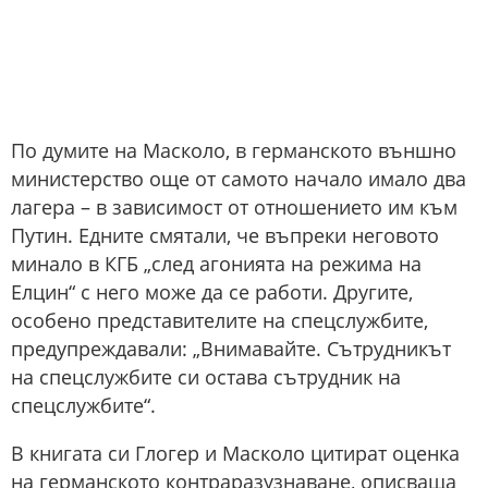
По думите на Масколо, в германското външно
министерство още от самото начало имало два
лагера – в зависимост от отношението им към
Путин. Едните смятали, че въпреки неговото
минало в КГБ „след агонията на режима на
Елцин“ с него може да се работи. Другите,
особено представителите на спецслужбите,
предупреждавали: „Внимавайте. Сътрудникът
на спецслужбите си остава сътрудник на
спецслужбите“.
В книгата си Глогер и Масколо цитират оценка
на германското контраразузнаване, описваща