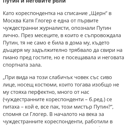
Путин и неговите роли
Като кореспондентка на списание „Щерн“ в
Москва Катя Глогер е една от първите
чуждестранни журналисти, опознали Путин
лично. През месеците, в които е съпровождала
Путин, тя не само е била в дома му, където
дъщеря му задължително трябвало да свири на
пиано пред гостите, но е посещавала и неговата
спортната зала.
„При вида на този слабичък човек със сиво
лице, носещ костюми, които тогава изобщо не
му стояха перфектно, много от нас
(чуждестранните кореспонденти – б.ред.) се
питаха – кой е, все пак, този мистър Путин?“,
спомня си Глогер. В началото на века за
чуждестранните кореспонденти, работили в