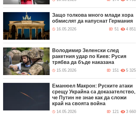
Защо толкова много млади хора
обмислят да напуснат Германия
16.05.2026
51
4 851
Володимир Зеленски след
ракетния удар по Киев: Русия
трябва да бъде наказана
15.05.2026
151
5 325
Еманюел Макрон: Руските атаки
срещу Украйна са доказателство,
че Путин не знае как да сложи
край на своята война
14.05.2026
121
3 660