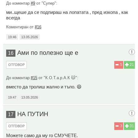
До коментар
#9
от "Супер":
ми..щеше да се подпираш на лопатата , пред изкопа , как
всегда
Коментиран от
#16
19:46
13.05.2026
Ами по полезно ще е
16
5
21
ОТГОВОР
До коментар
#15
от "К.О.Т.а.р.А.К 🐱":
вместо да тролиш жално и тъпо. 😄
19:47
13.05.2026
НА ПУТИН
17
3
31
ОТГОВОР
Можете само да му го СМУЧЕТЕ.