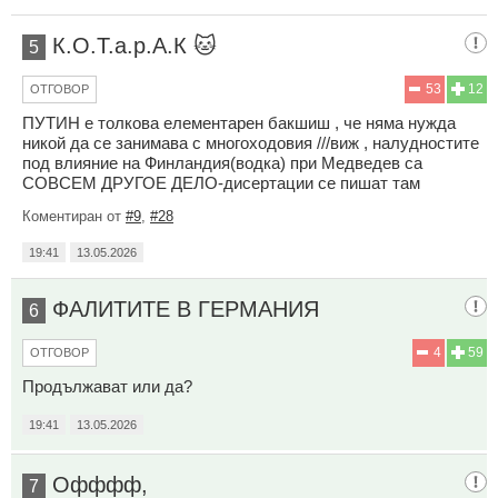
К.О.Т.а.р.А.К 🐱
5
53
12
ОТГОВОР
ПУТИН е толкова елементарен бакшиш , че няма нужда
никой да се занимава с многоходовия ///виж , налудностите
под влияние на Финландия(водка) при Медведев са
СОВСЕМ ДРУГОЕ ДЕЛО-дисертации се пишат там
Коментиран от
#9
,
#28
19:41
13.05.2026
ФАЛИТИТЕ В ГЕРМАНИЯ
6
4
59
ОТГОВОР
Продължават или да?
19:41
13.05.2026
Офффф,
7