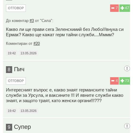
7
47
ОТГОВОР
До коментар
#3
от "Сила":
Какво ли ще прави сега Зеленскииий без Любо///внука си
Ермак? Какво ще кажат герм тайни служби....Мммм?
Коментиран от
#20
19:42
13.05.2026
Пич
8
4
73
ОТГОВОР
Интересният въпрос е, какво знаят германските тайни
служби за Урсула, и ваксините !!! И явните служби какво
знаят, и защото траят, като женски органи!!!???
19:42
13.05.2026
Супер
9