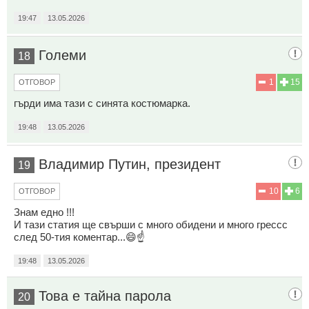
19:47
13.05.2026
Големи
18
1
15
ОТГОВОР
гърди има тази с синята костюмарка.
19:48
13.05.2026
Владимир Путин, президент
19
10
6
ОТГОВОР
Знам едно !!!
И тази статия ще свърши с много обидени и много грессс
след 50-тия коментар...😄☝️
19:48
13.05.2026
Това е тайна парола
20