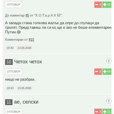
4
42
ОТГОВОР
До коментар
#5
от "К.О.Т.а.р.А.К 🐱":
А запада стана толкова жалък да опре до глупаци да
тролят. Представяш ли си ко ще е ако не беше елементарен
Путин.😄
Коментиран от
#15
19:43
13.05.2026
Четох четох
10
3
44
ОТГОВОР
нищо не разбрах.
19:43
13.05.2026
ае, селски
11
3
31
ОТГОВОР