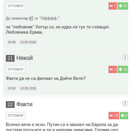
1
16
ОТГОВОР
До коментар
#7
от "Офффф,":
за "любовник" Хитър си, но едва ли тук те схващат.
Любовника Ермак.
19:49
13.05.2026
Някой
21
1
28
ОТГОВОР
Факти да не са филиал на Дойче Веле?
19:50
13.05.2026
Факти
22
28
4
ОТГОВОР
Всичко вече е ясно. Путин се е мазнел на Европа за да
построи потоците и да я направи зависима. Голяма цел