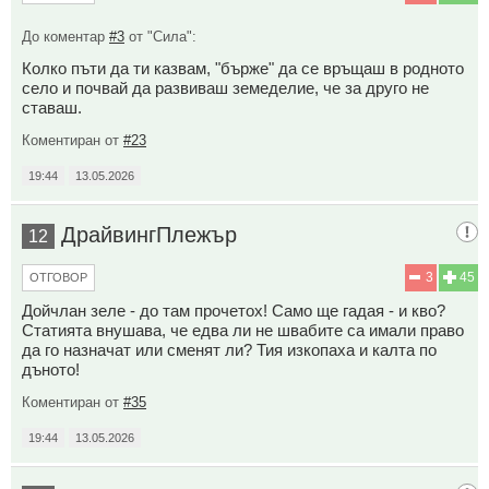
До коментар
#3
от "Сила":
Колко пъти да ти казвам, "бърже" да се връщаш в родното
село и почвай да развиваш земеделие, че за друго не
ставаш.
Коментиран от
#23
19:44
13.05.2026
ДрайвингПлежър
12
3
45
ОТГОВОР
Дойчлан зеле - до там прочетох! Само ще гадая - и кво?
Статията внушава, че едва ли не швабите са имали право
да го назначат или сменят ли? Тия изкопаха и калта по
дъното!
Коментиран от
#35
19:44
13.05.2026