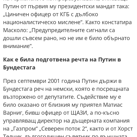
Путин от първия му президентски мандат така:
„Циничен офицер от КГБ с дълбоко
националистическо мислене“. Както констатира
Масколо: „Предупредителните сигнали са
дошли съвсем рано, но не им е било обърнато
внимание“.
Как е била подготвена речта на Путин в
Бундестага
През септември 2001 година Путин държи в
Бундестага реч на немски, която е посрещната
възторжено от депутатите. Съдействие му е
било оказано от близкия му приятел Матиас
Варниг, бивш офицер от ЩАЗИ, а по-късно
управляващ директор на дъщерната компания
на „Газпром“ „Северен поток 2“, както и от Хорст
Телчик, дългогодишен съветник по външната