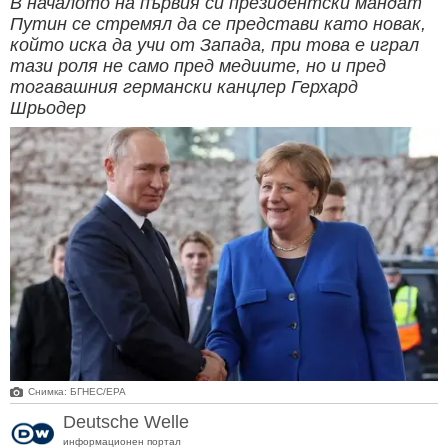
В началото на първия си президентски мандат
Путин се стремял да се представи като новак,
който иска да учи от Запада, при това е играл
тази роля не само пред медиите, но и пред
тогавашния германски канцлер Герхард
Шрьодер
Снимка: БГНЕС/ЕРА
Deutsche Welle
информационен портал