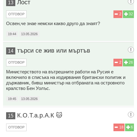
Лост
13
2
32
ОТГОВОР
Освен,че знае немски какво друго да знаят?
19:44
13.05.2026
търси се жив или мъртъв
14
2
26
ОТГОВОР
Министерството на вътрешните работи на Русия е
включило в списъка на издирвания британски политик и
държавник, бивш министър на отбраната на островното
кралство Бен Уолъс.
19:45
13.05.2026
К.О.Т.а.р.А.К 🐱
15
18
6
ОТГОВОР