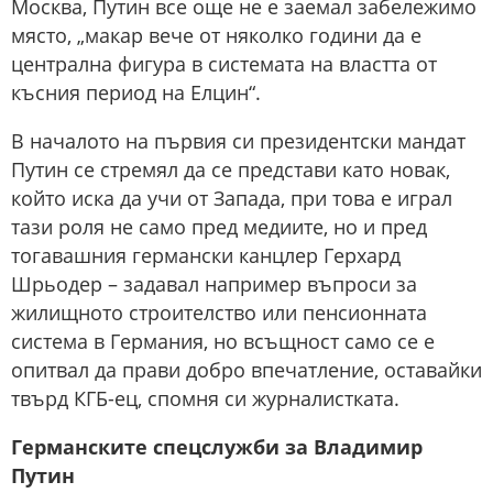
Москва, Путин все още не е заемал забележимо
място, „макар вече от няколко години да е
централна фигура в системата на властта от
късния период на Елцин“.
В началото на първия си президентски мандат
Путин се стремял да се представи като новак,
който иска да учи от Запада, при това е играл
тази роля не само пред медиите, но и пред
тогавашния германски канцлер Герхард
Шрьодер – задавал например въпроси за
жилищното строителство или пенсионната
система в Германия, но всъщност само се е
опитвал да прави добро впечатление, оставайки
твърд КГБ-ец, спомня си журналистката.
Германските спецслужби за Владимир
Путин