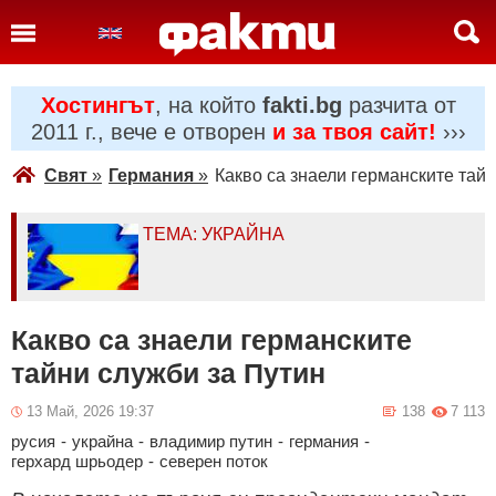
Хостингът
, на който
fakti.bg
разчита от
2011 г., вече е отворен
и за твоя сайт!
›››
Свят
»
Германия
»
Какво са знаели германските тай
ТЕМА: УКРАЙНА
Какво са знаели германските
тайни служби за Путин
13 Май, 2026 19:37
138
7 113
русия
-
украйна
-
владимир путин
-
германия
-
герхард шрьодер
-
северен поток