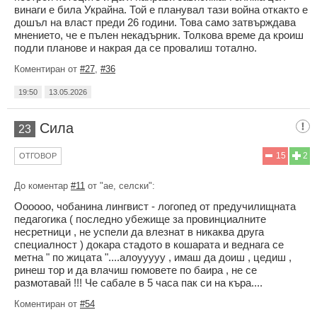
винаги е била Украйна. Той е планувал тази война откакто е
дошъл на власт преди 26 години. Това само затвърждава
мнението, че е пълен некадърник. Толкова време да кроиш
подли планове и накрая да се провалиш тотално.
Коментиран от
#27
,
#36
19:50
13.05.2026
Сила
23
15
2
ОТГОВОР
До коментар
#11
от "ае, селски":
Оооооо, чобанина лингвист - логопед от предучилищната
педагогика ( последно убежище за провинциалните
несретници , не успели да влезнат в никаква друга
специалност ) докара стадото в кошарата и веднага се
метна " по жицата "....алоууууу , имаш да доиш , цедиш ,
ринеш тор и да влачиш гюмовете по баира , не се
размотавай !!! Че сабале в 5 часа пак си на къра....
Коментиран от
#54