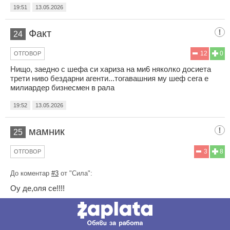
19:51
13.05.2026
Факт
24
12
0
ОТГОВОР
Нищо, заедно с шефа си хариза на ми6 няколко досиета
трети ниво бездарни агенти...тогавашния му шеф сега е
милиардер бизнесмен в рала
19:52
13.05.2026
мамник
25
3
8
ОТГОВОР
До коментар
#3
от "Сила":
Оу де,оля се!!!!
19:52
13.05.2026