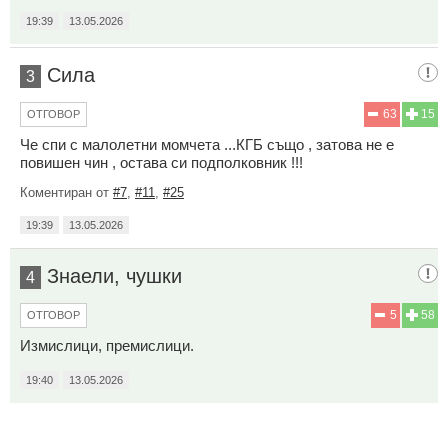
19:39
13.05.2026
Сила
3
63
15
ОТГОВОР
Че спи с малолетни момчета ...КГБ също , затова не е
повишен чин , остава си подполковник !!!
Коментиран от
#7
,
#11
,
#25
19:39
13.05.2026
Знаели, чушки
4
5
58
ОТГОВОР
Измислици, премислици.
19:40
13.05.2026