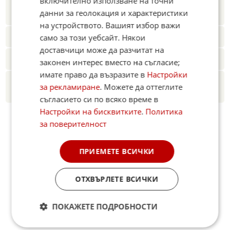
включително използване на точни
Новините на Fakti.bg – във
Facebook
,
данни за геолокация и характеристики
Instagram
,
YouTube
,
канал Viber
,
X
на устройството. Вашият избор важи
Четете ни и в Google News Showcase
само за този уебсайт. Някои
доставчици може да разчитат на
Абонамент за Факти.БГ в Google Alerts
законен интерес вместо на съгласие;
имате право да възразите в
Настройки
Добавете Факти.БГ като предпочитан
за рекламиране
. Можете да оттеглите
източник в Google
съгласието си по всяко време в
Настройки на бисквитките
.
Политика
за поверителност
ПРИЕМЕТЕ ВСИЧКИ
ОТХВЪРЛЕТЕ ВСИЧКИ
ПОКАЖЕТЕ ПОДРОБНОСТИ