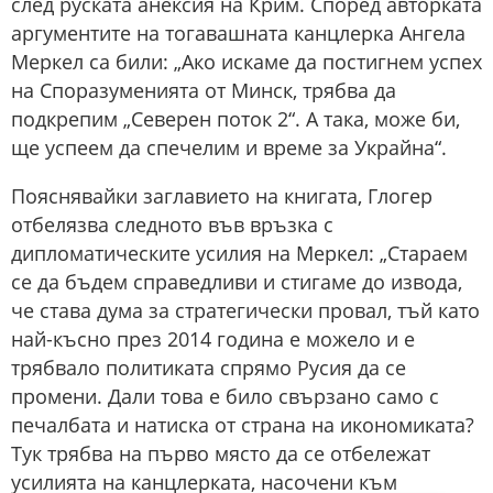
след руската анексия на Крим. Според авторката
аргументите на тогавашната канцлерка Ангела
Меркел са били: „Ако искаме да постигнем успех
на Споразуменията от Минск, трябва да
подкрепим „Северен поток 2“. А така, може би,
ще успеем да спечелим и време за Украйна“.
Пояснявайки заглавието на книгата, Глогер
отбелязва следното във връзка с
дипломатическите усилия на Меркел: „Стараем
се да бъдем справедливи и стигаме до извода,
че става дума за стратегически провал, тъй като
най-късно през 2014 година е можело и е
трябвало политиката спрямо Русия да се
промени. Дали това е било свързано само с
печалбата и натиска от страна на икономиката?
Тук трябва на първо място да се отбележат
усилията на канцлерката, насочени към