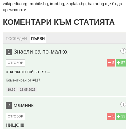
wikipedia.org, mobile.bg, imot.bg, zaplata.bg, bazar.bg ще бъдат
премахнати.
КОМЕНТАРИ КЪМ СТАТИЯТА
ПОСЛЕДНИ
ПЪРВИ
Знаели са по-малко,
1
5
57
ОТГОВОР
отколкото той за тях...
Коментиран от
#117
19:39
13.05.2026
мамник
2
5
33
ОТГОВОР
НИЩО!!!!