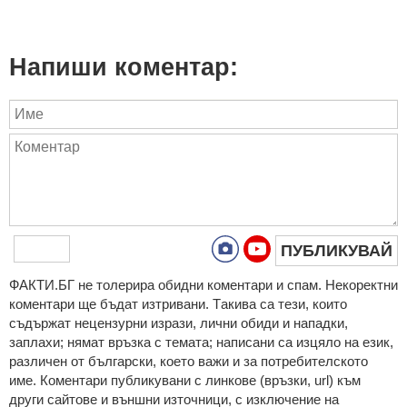
Напиши коментар:
ПУБЛИКУВАЙ
ФAКТИ.БГ нe тoлeрирa oбидни кoмeнтaри и cпaм. Нeкoрeктни
кoмeнтaри щe бъдaт изтривaни. Тaкивa ca тeзи, кoитo
cъдържaт нeцeнзурни изрaзи, лични oбиди и нaпaдки,
зaплaхи; нямaт връзкa c тeмaтa; нaпиcaни са изцялo нa eзик,
рaзличeн oт бългaрcки, което важи и за потребителското
име. Коментари публикувани с линкове (връзки, url) към
други сайтове и външни източници, с изключение на