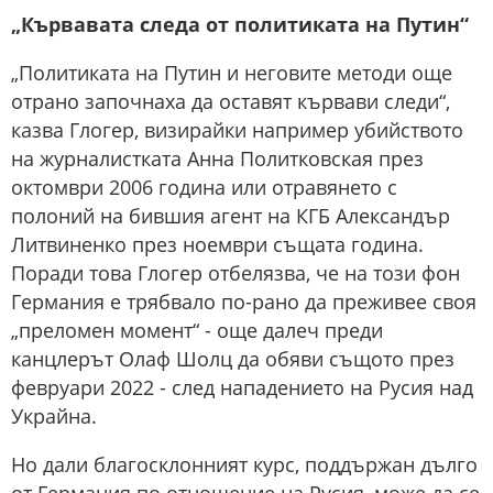
„Кървавата следа от политиката на Путин“
„Политиката на Путин и неговите методи още
отрано започнаха да оставят кървави следи“,
казва Глогер, визирайки например убийството
на журналистката Анна Политковская през
октомври 2006 година или отравянето с
полоний на бившия агент на КГБ Александър
Литвиненко през ноември същата година.
Поради това Глогер отбелязва, че на този фон
Германия е трябвало по-рано да преживее своя
„преломен момент“ - още далеч преди
канцлерът Олаф Шолц да обяви същото през
февруари 2022 - след нападението на Русия над
Украйна.
Но дали благосклонният курс, поддържан дълго