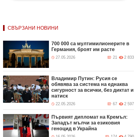
СВЪРЗАНИ НОВИНИ
700 000 са мултимилионерите в
Германия, броят им расте
27.05.2026
21
2 833
Владимир Путин: Русия се
обявява за система на еднаква
сигурност за всички, без диктат и
натиск
22.05.2026
67
2 597
Първият дипломат на Кремъл:
Западът мълчи за езиковия
геноцид в Украйна
16.05.2026
174
4 790