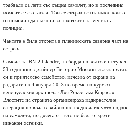
трябвало да лети със същия самолет, но в последния
момент се е отказал. Той се свързал с пътника, който
го помолил да съобщи за находката на местната
полиция.
Чантата е била открита в планинската северна част на
острова.
Самолетът BN-2 Islander, на борда на който е пътувал
58-годишния дизайнер Виторио Мисони със съпругата
си и приятелско семейство, изчезна от екрана на
радарите на 4 януари 2013 по време на курс от
венецуелския архипелаг Лос Рокес към Кюрасао.
Властите на страната организираха издирвателна
операция по вода в района на предполагаемото падане
на самолета, но досега от него не бяха открити
никакви останки.