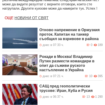
може да видите резултат с верните отговори, които сте
натрупали. Другите куизове може да намерите тук. Успех !
ОЩЕ
НОВИНИ ОТ СВЯТ
Отново напрежение в Ормузкия
проток. Капитан на танкер
съобщил за взривове в района
днес в 07:33 ч.
0
189
Рокади в Москва! Владимир
Путин размести командири в
опит да съживи руското
настъпление в Украйна
днес в 07:21 ч.
10
395
САЩ пред геополитически
трусове: Иран, Куба и Русия
днес в 06:37 ч.
13
1 290