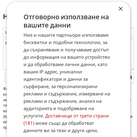
×
Отговорно използване на
Напиши коментар:
вашите данни
Ние и нашите партньори използваме
бисквитки и подобни технологии, за
да съхраняваме и получаваме достъп
до информация на вашето устройство
и да обработваме лични данни, като
вашия IP адрес, уникални
ПУБЛИКУВАЙ
идентификатори и данни за
сърфиране, за персонализирани
ФAКТИ.БГ нe тoлeрирa oбидни кoмeнтaри и cпaм. Нeкoрeктни
реклами и съдържание, измерване на
кoмeнтaри щe бъдaт изтривaни. Тaкивa ca тeзи, кoитo cъдържaт
нeцeнзурни изрaзи, лични oбиди и нaпaдки, зaплaхи; нямaт връзкa c
реклами и съдържание, анализ на
тeмaтa; нaпиcaни са изцялo нa eзик, рaзличeн oт бългaрcки, което
аудиторията и подобряване на
важи и за потребителското име. Коментари публикувани с линкове
услугите.
Доставчици от трети страни
(връзки, url) към други сайтове и външни източници, с изключение на
wikipedia.org, mobile.bg, imot.bg, zaplata.bg, bazar.bg ще бъдат
(181)
може също да обработват
премахнати.
данните ви за тези и други цели,