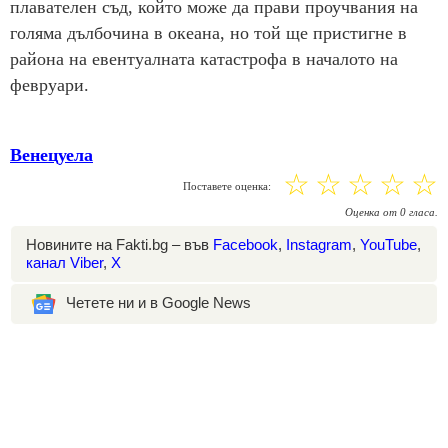
плавателен съд, който може да прави проучвания на
голяма дълбочина в океана, но той ще пристигне в
района на евентуалната катастрофа в началото на
февруари.
Венецуела
☆
☆
☆
☆
☆
Поставете оценка:
Оценка
от
0
гласа.
Новините на Fakti.bg – във
Facebook
,
Instagram
,
YouTube
,
канал Viber
,
X
Четете ни и в Google News