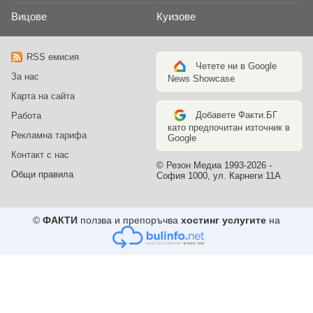
Вицове
Куизове
RSS емисия
Четете ни в Google
За нас
News Showcase
Карта на сайта
Добавете Факти.БГ
Работа
като предпочитан източник в
Рекламна тарифа
Google
Контакт с нас
© Резон Медиа 1993-2026 -
Общи правила
София 1000, ул. Карнеги 11А
©
ФАКТИ
ползва и препоръчва
хостинг услугите
на