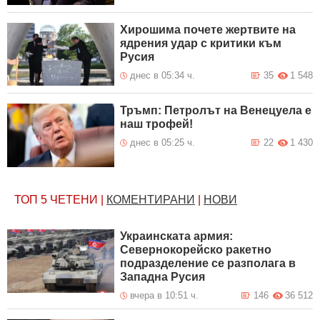
Хирошима почете жертвите на
ядрения удар с критики към
Русия
днес в 05:34 ч.
35
1 548
Тръмп: Петролът на Венецуела е
наш трофей!
днес в 05:25 ч.
22
1 430
ТОП 5
ЧЕТЕНИ
|
КОМЕНТИРАНИ
|
НОВИ
Украинската армия:
Севернокорейско ракетно
подразделение се разполага в
Западна Русия
вчера в 10:51 ч.
146
36 512