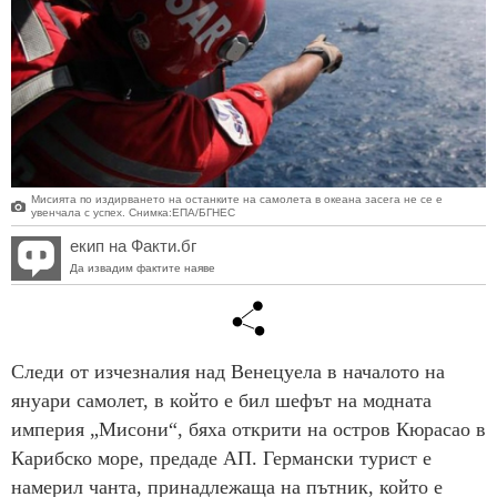
Мисията по издирването на останките на самолета в океана засега не се е
увенчала с успех. Снимка:ЕПА/БГНЕС
екип на Факти.бг
Да извадим фактите наяве
Следи от изчезналия над Венецуела в началото на
януари самолет, в който е бил шефът на модната
империя „Мисони“, бяха открити на остров Кюрасао в
Карибско море, предаде АП. Германски турист е
намерил чанта, принадлежаща на пътник, който е