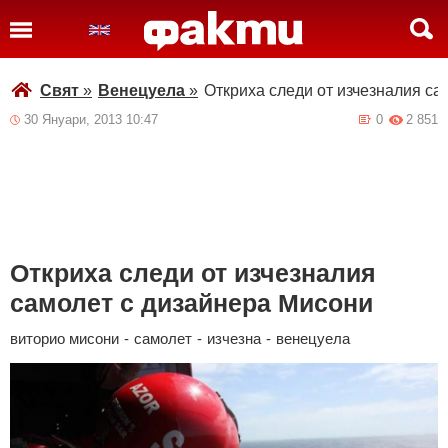
Свят
»
Венецуела
»
Откриха следи от изчезналия са
30 Януари, 2013 10:47
0
2 851
Откриха следи от изчезналия
самолет с дизайнера Мисони
виторио мисони
-
самолет
-
изчезна
-
венецуела