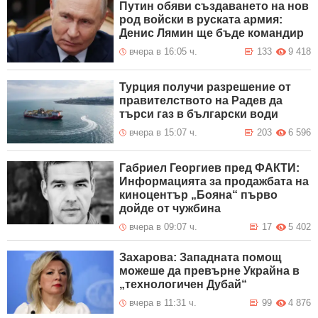
Путин обяви създаването на нов
род войски в руската армия:
Денис Лямин ще бъде командир
вчера в 16:05 ч.
133
9 418
Турция получи разрешение от
правителството на Радев да
търси газ в български води
вчера в 15:07 ч.
203
6 596
Габриел Георгиев пред ФАКТИ:
Информацията за продажбата на
киноцентър „Бояна“ първо
дойде от чужбина
вчера в 09:07 ч.
17
5 402
Захарова: Западната помощ
можеше да превърне Украйна в
„технологичен Дубай“
вчера в 11:31 ч.
99
4 876