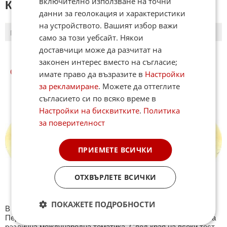
включително използване на точни
КОМЕНТАРИ КЪМ СТАТИЯТА
данни за геолокация и характеристики
на устройството. Вашият избор важи
ПОСЛЕДНИ
ПЪРВИ
само за този уебсайт. Някои
доставчици може да разчитат на
законен интерес вместо на съгласие;
СВЯТ КУИЗОВЕ
имате право да възразите в
Настройки
за рекламиране
. Можете да оттеглите
съгласието си по всяко време в
Настройки на бисквитките
.
Политика
за поверителност
ПРИЕМЕТЕ ВСИЧКИ
ОТХВЪРЛЕТЕ ВСИЧКИ
ПОКАЖЕТЕ ПОДРОБНОСТИ
В секция Свят ще намерите тематична Куиз рубрика.
Периодично се публикува специализиран куиз с въпроси на
различна международна тематика. След края на всеки тест