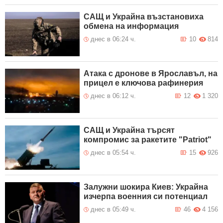
САЩ и Украйна възстановиха
обмена на информация
днес в 06:24 ч.
10
814
Атака с дронове в Ярославъл, на
прицел е ключова рафинерия
днес в 06:12 ч.
12
1 320
САЩ и Украйна търсят
компромис за ракетите "Patriot"
днес в 05:54 ч.
15
926
Залужни шокира Киев: Украйна
изчерпа военния си потенциал
днес в 05:49 ч.
46
4 156