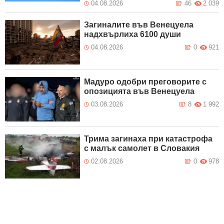
04.08.2026
46
2 039
Загиналите във Венецуела
надхвърлиха 6100 души
04.08.2026
0
921
Мадуро одобри преговорите с
опозицията във Венецуела
03.08.2026
8
1 992
Трима загинаха при катастрофа
с малък самолет в Словакия
02.08.2026
0
978