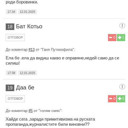
роди боровинки.
17:34
12.01.2025
Бат Котьо
18
0
1
ОТГОВОР
До коментар
#13
от "Ганя Путинофила":
Ела бе .ела да видиш какво е оправяне,недей само да се
силиш!
17:38
12.01.2025
Даа бе
19
0
0
ОТГОВОР
До коментар
#5
от "голям смях":
Хайде сега ,заради примитивизма на руската
пропаганда,журналистите били виновни??