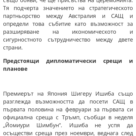
също обяви, че ще присъства на церемонията.
Тя подчерта значението на стратегическото
партньорство между Австралия и САЩ и
определи това събитие като възможност за
разширяване на икономическото и
сигурностното сътрудничество между двете
страни.
Предстоящи дипломатически срещи и
планове
Премиерът на Япония Шигеру Ишиба също
разглежда възможността да посети САЩ в
първата половина на февруари за първата си
официална среща с Тръмп, съобщи в неделя
„Йомиури Шимбун“. Ишиба не успя да
осъществи среща през ноември, веднага след