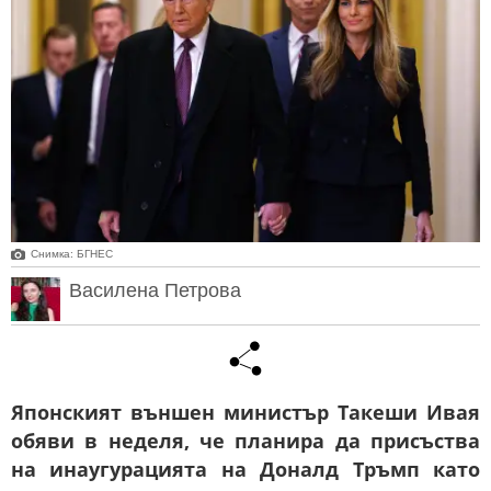
Снимкa: БГНЕС
Василена Петрова
Японският външен министър Такеши Ивая
обяви в неделя, че планира да присъства
на инаугурацията на Доналд Тръмп като