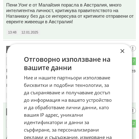
Пени Уонг е от Малайзия порасла в Австралия, много
интелигентна личност, критикува правителството на
Натаниаху без да се интересува от критиките отправени от
евреите живеещи в Австралия!
13:48
12.01.2025
Пръц
×
7
Отговорно използване на
2
7
ОТГОВОР
вашите данни
Германия и Япония имат 200 г. договор за капитулация и без
разрешението на САЩ, не ходят даже до тоалетната.
Ние и нашите партньори използваме
бисквитки и подобни технологии, за
Коментиран от
#15
да съхраняваме и получаваме достъп
14:11
12.01.2025
до информация на вашето устройство
и да обработваме лични данни, като
Нискочелен
8
вашия IP адрес, уникални
идентификатори и данни за
2
12
ОТГОВОР
сърфиране, за персонализирани
реклами и съдържание, измерване на
До коментар
#1
от "Злобното Джуджи":