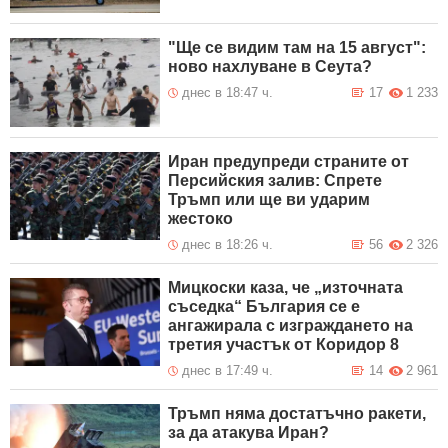
"Ще се видим там на 15 август":
ново нахлуване в Сеута?
днес в 18:47 ч.
17
1 233
Иран предупреди страните от
Персийския залив: Спрете
Тръмп или ще ви ударим
жестоко
днес в 18:26 ч.
56
2 326
Мицкоски каза, че „източната
съседка“ България се е
ангажирала с изграждането на
третия участък от Коридор 8
днес в 17:49 ч.
14
2 961
Тръмп няма достатъчно ракети,
за да атакува Иран?