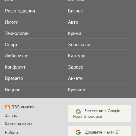
Разследвания
Бизнес
Имоти
Авто
Технологии
Крими
Спорт
Хороскопи
Любопитно
Култура
Конфликт
Здраве
Времето
Анкети
Вицове
Куизове
RSS емисия
Четете ни в Google
За нас
News Showcase
Карта на сайта
Добавете Факти.БГ
Работа