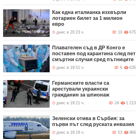
Как една италианка изхвърли
лотариен билет за 1 милион
евро
днес в 20:23 ч.
10
675
Плавателен съд в ДР Конго е
поставен под карантина след пет
смъртни случая сред пътниците
днес в 19:51 ч.
6
635
Германските власти са
арестували украински
гражданин за шпионаж
днес в 19:21 ч.
24
1 213
Зеленски отива в Сърбия: за
първи път след руската инвазия
днес в 19:19 ч.
53
966