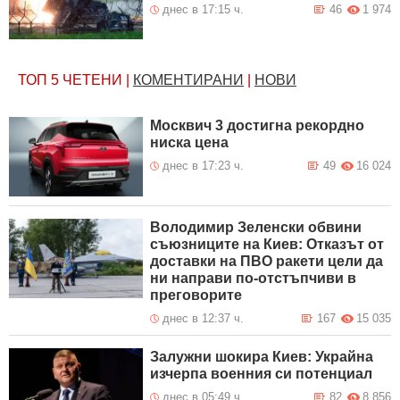
днес в 17:15 ч.
46
1 974
ТОП 5
ЧЕТЕНИ
|
КОМЕНТИРАНИ
|
НОВИ
Москвич 3 достигна рекордно
ниска цена
днес в 17:23 ч.
49
16 024
Володимир Зеленски обвини
съюзниците на Киев: Отказът от
доставки на ПВО ракети цели да
ни направи по-отстъпчиви в
преговорите
днес в 12:37 ч.
167
15 035
Залужни шокира Киев: Украйна
изчерпа военния си потенциал
днес в 05:49 ч.
82
8 856