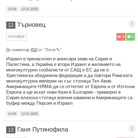
14:35
12.01.2025
Търновец
12
3
0
ОТГОВОР
До коментар
#10
от "Логос🔨":
Израел е пренаселен и анексира земи на Сирия и
Палестина, а Украйна е втори Израел и желанието на
многокултурно глобалисти от САЩ е ЕС да не е
Християнска обединена федерация а да повтори Римската
многокултурна империя но със столица Тел Авив.
Американците НЯМА да се оттеглят от Европа и от Източна
Европа а ще искат нови бази в България - примерно в
Сирия влязоха стотици военни камиони и Американците са
буфер между Персия и Израел
14:45
12.01.2025
Ганя Путинофила
13