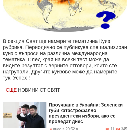
В секция Свят ще намерите тематична Куиз
рубрика. Периодично се публикува специализиран
куиз с въпроси на различна международна
тематика. След края на всеки тест може да
видите резултат с верните отговори, които сте
натрупали. Другите куизове може да намерите
тук. Успех !
ОЩЕ
НОВИНИ ОТ СВЯТ
Проучване в Украйна: Зеленски
губи катастрофално
президентски избори, ако се
проведат днес
днес в 20:52 ч.
11
345