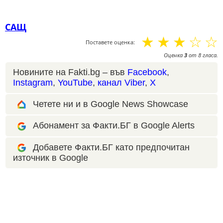
САЩ
☆
☆
☆
☆
☆
Поставете оценка:
Оценка
3
от
8
гласа.
Новините на Fakti.bg – във
Facebook
,
Instagram
,
YouTube
,
канал Viber
,
X
Четете ни и в Google News Showcase
Абонамент за Факти.БГ в Google Alerts
Добавете Факти.БГ като предпочитан
източник в Google