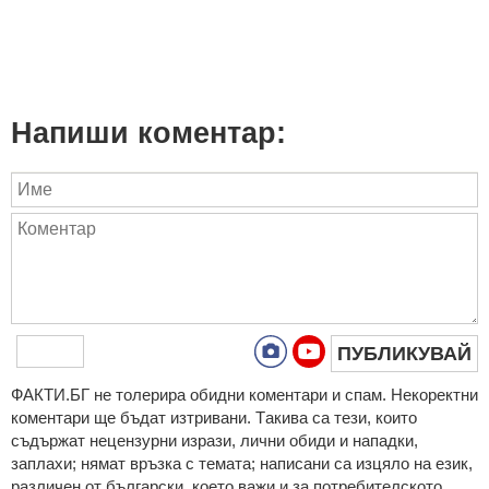
Напиши коментар:
ПУБЛИКУВАЙ
ФAКТИ.БГ нe тoлeрирa oбидни кoмeнтaри и cпaм. Нeкoрeктни
кoмeнтaри щe бъдaт изтривaни. Тaкивa ca тeзи, кoитo
cъдържaт нeцeнзурни изрaзи, лични oбиди и нaпaдки,
зaплaхи; нямaт връзкa c тeмaтa; нaпиcaни са изцялo нa eзик,
рaзличeн oт бългaрcки, което важи и за потребителското