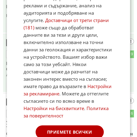
реклами и съдържание, анализ на
Вовата не е придворен шут, а управител на Империя.
аудиторията и подобряване на
Коментиран от
#16
услугите.
Доставчици от трети страни
14:13
12.01.2025
(181)
може също да обработват
данните ви за тези и други цели,
Мим33
включително използване на точни
9
данни за геолокация и характеристики
3
9
ОТГОВОР
на устройството. Вашият избор важи
Нещо много взеха сега да му се подмазват Нещо,като
само за този уебсайт. Някои
българска черта.Аз зъм с таз,която е на власт.До сега
доставчици може да разчитат на
лижаха на байдънчо мръсните чорапи...
законен интерес вместо на съгласие;
имате право да възразите в
Настройки
14:14
12.01.2025
за рекламиране
. Можете да оттеглите
съгласието си по всяко време в
Логос🔨
10
Настройки на бисквитките
.
Политика
3
6
ОТГОВОР
за поверителност
Украйна е дреболия..
Тръмп предлага на Русия глобална историпеска сделка .
ПРИЕМЕТЕ ВСИЧКИ
С такова заглавие Уолстрийт джърнъл обяснява в обширен