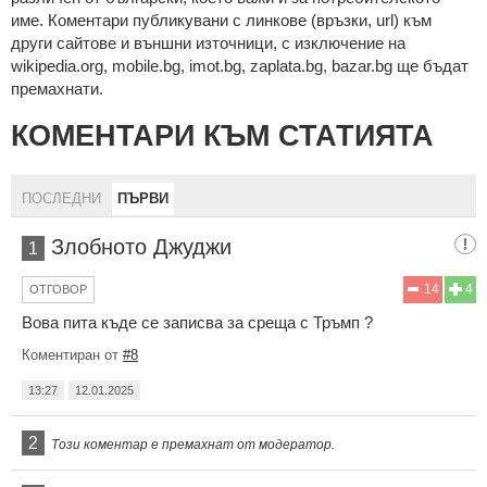
име. Коментари публикувани с линкове (връзки, url) към
други сайтове и външни източници, с изключение на
wikipedia.org, mobile.bg, imot.bg, zaplata.bg, bazar.bg ще бъдат
премахнати.
КОМЕНТАРИ КЪМ СТАТИЯТА
ПОСЛЕДНИ
ПЪРВИ
Злобното Джуджи
1
14
4
ОТГОВОР
Вова пита къде се записва за среща с Тръмп ?
Коментиран от
#8
13:27
12.01.2025
2
Този коментар е премахнат от модератор.