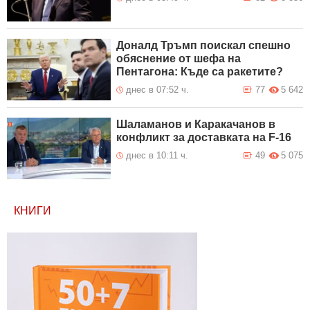
Доналд Тръмп поискал спешно
обяснение от шефа на
Пентагона: Къде са ракетите?
днес в 07:52 ч.
77
5 642
Шаламанов и Каракачанов в
конфликт за доставката на F-16
днес в 10:11 ч.
49
5 075
КНИГИ