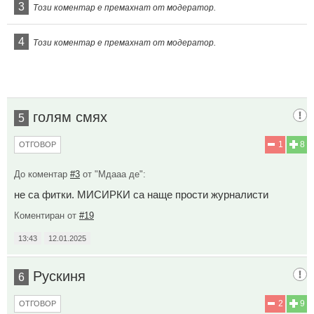
3
Този коментар е премахнат от модератор.
4
Този коментар е премахнат от модератор.
голям смях
5
1
8
ОТГОВОР
До коментар
#3
от "Мдааа де":
не са фитки. МИСИРКИ са наще прости журналисти
Коментиран от
#19
13:43
12.01.2025
Рускиня
6
2
9
ОТГОВОР