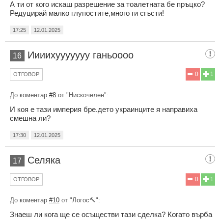
А ти от кого искаш разрешение за тоалетната бе пръцко?
Редуцирай малко глупостите,много ги сгъсти!
17:25
12.01.2025
Иииихууууууу ганьоооо
16
0
1
ОТГОВОР
До коментар
#8
от "Нискочелен":
И коя е тази империя бре.дето украинците я направиха
смешна ли?
17:30
12.01.2025
Селяка
17
0
1
ОТГОВОР
До коментар
#10
от "Логос🔨":
Знаеш ли кога ще се осъществи тази сделка? Когато върба