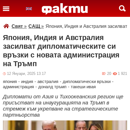
Свят
»
САЩ
»
Япония, Индия и Австралия засилват 
Япония, Индия и Австралия
засилват дипломатическите си
връзки с новата администрация
на Тръмп
12 Януари, 2025 13:17
20
1 921
япония
-
индия
-
австралия
-
дипломатически връзки
-
администрация
-
доналд тръмп
-
такеши ивая
Дипломати от Азия и Тихоокеанския регион ще
присъстват на инаугурацията на Тръмп в
стремеж към укрепване на стратегическите
партньорства