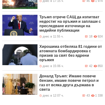
днес в 17:15 ч.
46
1 974
Тръмп отрече САЩ да изпитват
недостиг на оръжия и заплаши с
преследване източници на
медийни публикации
днес в 11:55 ч.
18
924
Хирошима отбеляза 81 години от
атомната бомбардировка с
призив за свят без ядрени
оръжия
днес в 15:06 ч.
42
850
Доналд Тръмп: Имаме повече
бензин, имаме повече петрол и
газ от всяка друга държава в
света
днес в 12:07 ч.
43
1 338