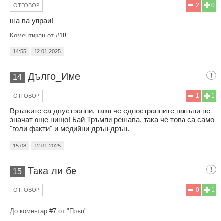
2
0
ОТГОВОР
ша ва упраи!
Коментиран от
#18
14:55
12.01.2025
Дълго_Име
14
1
1
ОТГОВОР
Връзките са двустранни, така че едностранните напъни не
значат още нищо! Бай Тръмпи решава, така че това са само
"голи факти" и медийни дрън-дрън.
15:08
12.01.2025
Така ли бе
15
0
1
ОТГОВОР
До коментар
#7
от "Пръц":