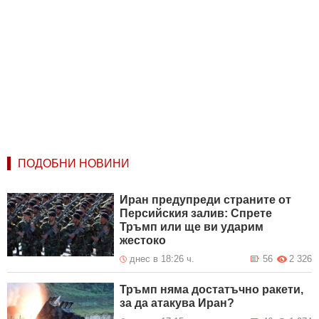
ПОДОБНИ НОВИНИ
Иран предупреди страните от
Персийския залив: Спрете
Тръмп или ще ви ударим
жестоко
днес в 18:26 ч.
56
2 326
Тръмп няма достатъчно ракети,
за да атакува Иран?