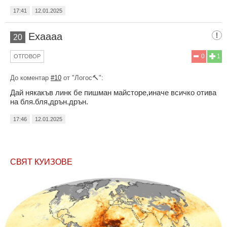
17:41
12.01.2025
Ехаааа
20
0
1
ОТГОВОР
До коментар
#10
от "Логос🔨":
Дай някакъв линк бе пишман майсторе,иначе всичко отива
на бля.бля,дрън.дрън.
17:46
12.01.2025
СВЯТ КУИЗОВЕ