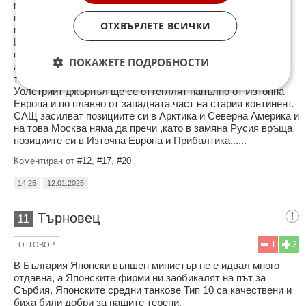
материал,че вече се водят при закрити врати тайнин
преговори между Москва и екипите на Тръмп за новото
ОТХВЪРЛЕТЕ ВСИЧКИ
преразпределение на влиянието им в света.
Изданието посочва,че Тръмп ще се концентрира върху
северна Америка и Гренландия ,като желанието на новата
ПОКАЖЕТЕ ПОДРОБНОСТИ
американска администрация е да бъдат асимилирани
териториите на Канада и Гренландия.САЩ според
Уолстрийт джърнъл ще се оттегллят напълно от Изтопна
Европа и по плавно от западната част на стария континент.
САЩ засилват позициите си в Арктика и Северна Америка и
на това Москва няма да пречи ,като в замяна Русия връща
позициите си в Източна Европа и Прибалтика......
Коментиран от
#12
,
#17
,
#20
14:25
12.01.2025
Търновец
11
1
3
ОТГОВОР
В България Японски външен министър не е идвал много
отдавна, а Японските фирми ни заобикалят на път за
Сърбия, Японските средни танкове Тип 10 са качествени и
биха били добри за нашите терени.