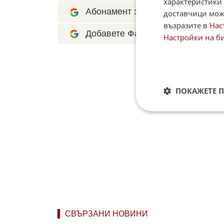
характеристики 
Абонамент за Факти.БГ в Google 
доставчици може
възразите в
Нас
Добавете Факти.БГ като предпоч
Настройки на б
ПОКАЖЕТЕ 
СВЪРЗАНИ НОВИНИ