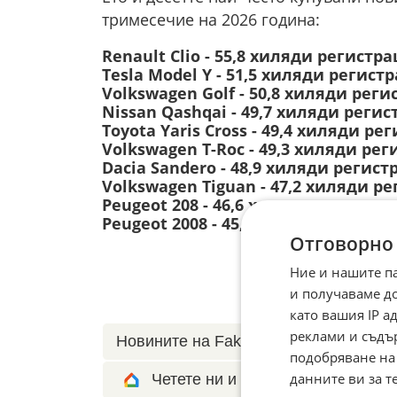
тримесечие на 2026 година:
Renault Clio - 55,8 хиляди регистра
Tesla Model Y - 51,5 хиляди регист
Volkswagen Golf - 50,8 хиляди реги
Nissan Qashqai - 49,7 хиляди регис
Toyota Yaris Cross - 49,4 хиляди ре
Volkswagen T-Roc - 49,3 хиляди рег
Dacia Sandero - 48,9 хиляди регист
Volkswagen Tiguan - 47,2 хиляди р
Peugeot 208 - 46,6 хиляди регистра
Peugeot 2008 - 45,7 хиляди регистр
Отговорно
Ние и нашите п
и получаваме д
като вашия IP 
реклами и съдъ
Новините на Fakti.bg – във
Facebook
подобряване на
данните ви за т
Четете ни и в Google News Show