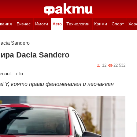
вания
Бизнес
Имоти
Авто
Технологии
Крими
Спорт
Хор
Dacia Sandero
нира Dacia Sandero
12
22 532
enault
-
clio
el Y, която прави феноменален и неочакван