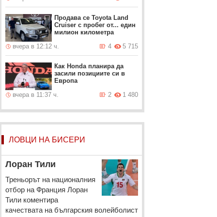
Продава се Toyota Land
Cruiser с пробег от... един
милион километра
вчера в 12:12 ч.
4
5 715
Как Honda планира да
засили позициите си в
Европа
вчера в 11:37 ч.
2
1 480
ЛОВЦИ НА БИСЕРИ
Лоран Тили
Треньорът на националния
отбор на Франция Лоран
Тили коментира
качествата на българския волейболист