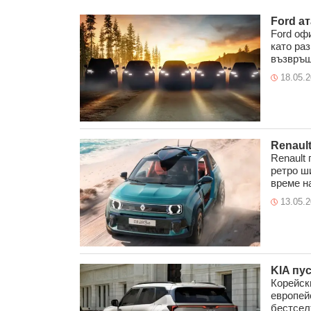
Ford ат
Ford оф
като ра
възвръща
18.05.
Renault
Renault
ретро ш
време на
13.05.
KIA пу
Корейски
европейс
бестселъ