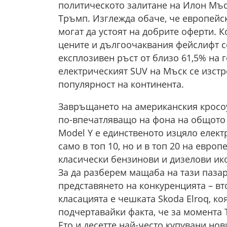
политическото залитане на Илон Мъс
Тръмп. Изглежда обаче, че европейск
могат да устоят на добрите оферти. 
цените и дългоочаквания фейслифт с
експлозивен ръст от близо 61,5% на 
електрическият SUV на Мъск се изстр
популярност на континента.
Завръщането на американския кросо
по-впечатляващо на фона на общото 
Model Y е единственото изцяло елект
само в топ 10, но и в топ 20 на европ
класически бензинови и дизелови ико
За да разберем мащаба на тази паза
представянето на конкуренцията – в
класацията е чешката Skoda Elroq, коя
подчертавайки факта, че за момента 
Ето и десетте най-често купувани но