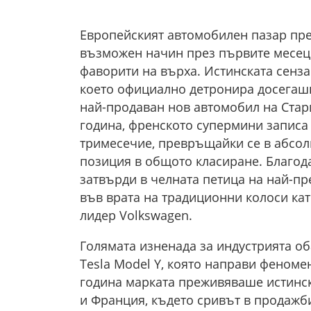
Европейският автомобилен пазар пре
възможен начин през първите месеци
фаворити на върха. Истинската сензац
което официално детронира досегашн
най-продаван нов автомобил на Стар
година, френското супермини записа
тримесечие, превръщайки се в абсолю
позиция в общото класиране. Благода
затвърди в челната петица на най-п
във врата на традиционни колоси ка
лидер Volkswagen.
Голямата изненада за индустрията об
Tesla Model Y, която направи феноме
година марката преживяваше истинс
и Франция, където сривът в продажби