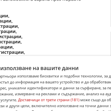
ции,
рации,
страции,
трации,
гистрации,
истрации,
рации,
егистрации,
ции,
ации.
 използване на вашите данни
артньори използваме бисквитки и подобни технологии, за 
☆
☆
☆
☆
☆
Поставете оценка:
остъп до информация на вашето устройство и да обработва
Оценка
4
от
26
гласа.
адрес, уникални идентификатори и данни за сърфиране, за 
ржание, измерване на реклами и съдържание, анализ на ау
,
Instagram
,
YouTube
,
канал Viber
,
X
 услугите.
Доставчици от трети страни (181)
може също да об
ези и други цели, включително използване на точни данни 
case