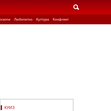
оскопи
Любопитно
Култура
Конфликт
КУИЗ