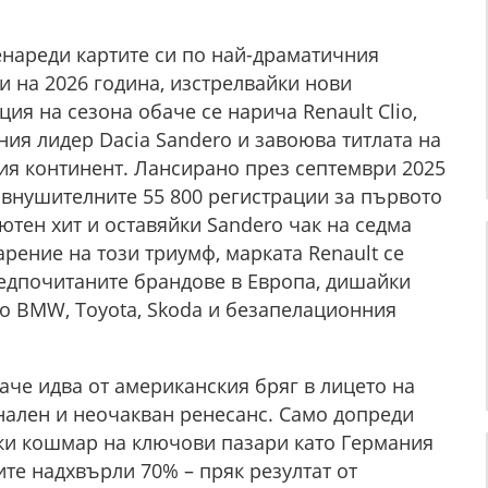
нареди картите си по най-драматичния
 на 2026 година, изстрелвайки нови
ия на сезона обаче се нарича Renault Clio,
ия лидер Dacia Sandero и завоюва титлата на
ия континент. Лансирано през септември 2025
 внушителните 55 800 регистрации за първото
тен хит и оставяйки Sandero чак на седма
рение на този триумф, марката Renault се
редпочитаните брандове в Европа, дишайки
то BMW, Toyota, Skoda и безапелационния
аче идва от американския бряг в лицето на
нален и неочакван ренесанс. Само допреди
ки кошмар на ключови пазари като Германия
те надхвърли 70% – пряк резултат от