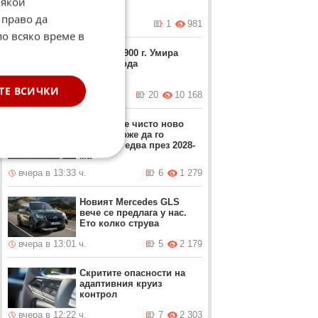
Някои
 право да
днес в 10:30 ч.
1
981
по всяко време в
8 август 1900 г. Умира
Емил Шкода
ТЕ ВСИЧКИ
днес в 06:11 ч.
20
10 168
Ако искате чисто ново
Ferrari, може да го
получите едва през 2028-
ма
вчера в 13:33 ч.
6
1 279
Новият Mercedes GLS
вече се предлага у нас.
Ето колко струва
вчера в 13:01 ч.
5
2 179
Скритите опасности на
адаптивния круиз
контрол
вчера в 12:22 ч.
7
2 303