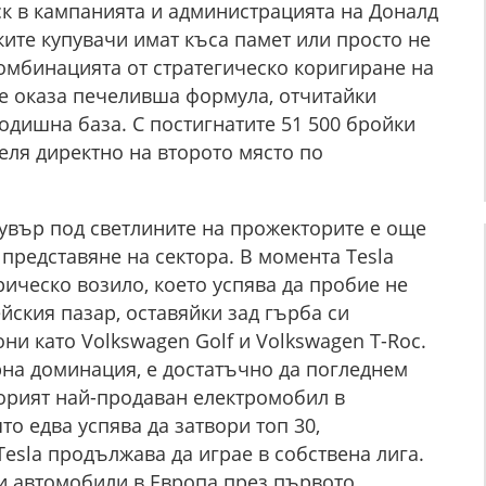
к в кампанията и администрацията на Доналд
ите купувачи имат къса памет или просто не
Комбинацията от стратегическо коригиране на
е оказа печеливша формула, отчитайки
годишна база. С постигнатите 51 500 бройки
еля директно на второто място по
увър под светлините на прожекторите е още
представяне на сектора. В момента Tesla
рическо возило, което успява да пробие не
ейския пазар, оставяйки зад гърба си
ни като Volkswagen Golf и Volkswagen T-Roc.
рна доминация, е достатъчно да погледнем
торият най-продаван електромобил в
то едва успява да затвори топ 30,
Tesla продължава да играе в собствена лига.
ви автомобили в Европа през първото