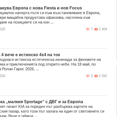
акува Европа с нова Fiesta и нов Focus
ициално начерта пътя си към възстановяване в Европа,
зкри мащабна продуктова офанзива, насочена към
не на позициите си на кон ...
2026
7
2 404
 4 вече е истинско 4x4 на ток
 поднася истинска естетическа изненада за феновете на
ика и приключенията под открито небе. На 18 май, по
 Ролан Гарос 2026, ...
2026
5
2 592
ска „малкия Sportage“ с ДВГ и за Европа
ят гигант KIA за пореден път разбърква картите на
кия пазар, като този път залага на един от световните си
ри. Вече е офици ...