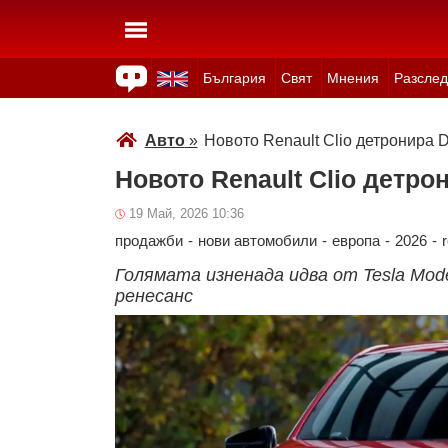
България
Свят
Мнения
Разслед
Здраве
Времето
Анкети
Вицове
Куизове
Авто
»
Новото Renault Clio детронира 
Новото Renault Clio детро
19 Май, 2026 10:36
продажби
-
нови автомобили
-
европа
-
2026
-
r
Голямата изненада идва от Tesla Mod
ренесанс