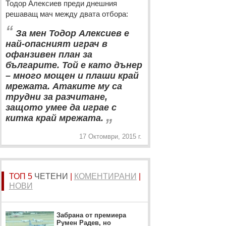
Тодор Алексиев преди днешния
решаващ мач между двата отбора:
“
За мен Тодор Алексиев е
най-опасният играч в
офанзивен план за
българите. Той е като дънер
– много мощен и плаши край
мрежата. Атаките му са
трудни за разчитане,
защото умее да играе с
„
китка край мрежата.
17 Октомври, 2015 г.
ТОП 5
ЧЕТЕНИ
|
КОМЕНТИРАНИ
|
НОВИ
Забрана от премиера
Румен Радев, но