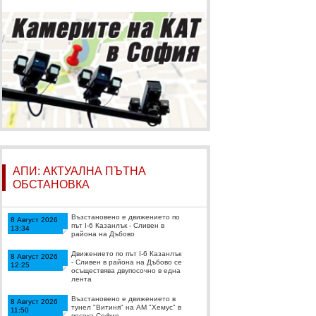
АПИ: АКТУАЛНА ПЪТНА
ОБСТАНОВКА
Възстановено е движението по
8 Август 2026
път I-6 Казанлък - Сливен в
13:34
района на Дъбово
Движението по път I-6 Казанлък
8 Август 2026
- Сливен в района на Дъбово се
12:25
осъществява двупосочно в една
лента
Възстановено е движението в
8 Август 2026
тунел "Витиня" на АМ "Хемус" в
11:50
посока София