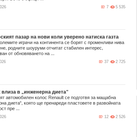
2026
7
5 535
ският пазар на нови коли уверено натиска газта
големите играчи на континента се борят с променливи нива
ене, родните шоуруми отчитат стабилен интерес,
ан от обновяването на ...
026
37
2 725
t влиза в „инженерна диета“
ят автомобилен колос Renault се подготвя за мащабна
рна диета“, която ще пренареди пластовете в развойната
ст пре ...
2026
12
2 526