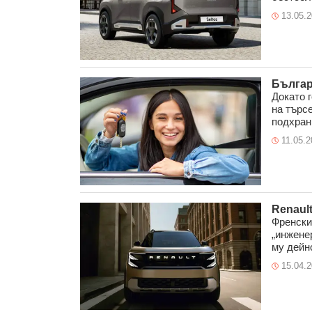
13.05.
Българ
Докато 
на търс
подхранв
11.05.2
Renaul
Френски
„инжене
му дейно
15.04.