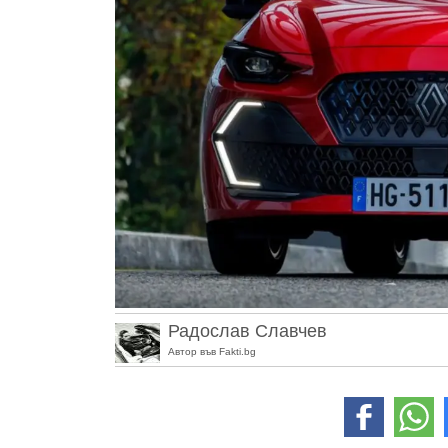
Радослав Славчев
Автор във Fakti.bg