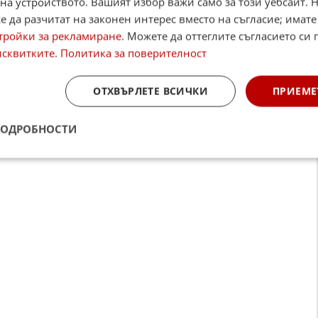
на устройството. Вашият избор важи само за този уебсайт. 
Alerts
 да разчитат на законен интерес вместо на съгласие; имате
тройки за рекламиране
. Можете да оттеглите съгласието си 
итан източник в Google
исквитките
.
Политика за поверителност
ОТХВЪРЛЕТЕ ВСИЧКИ
ПРИЕМЕ
ПОДРОБНОСТИ