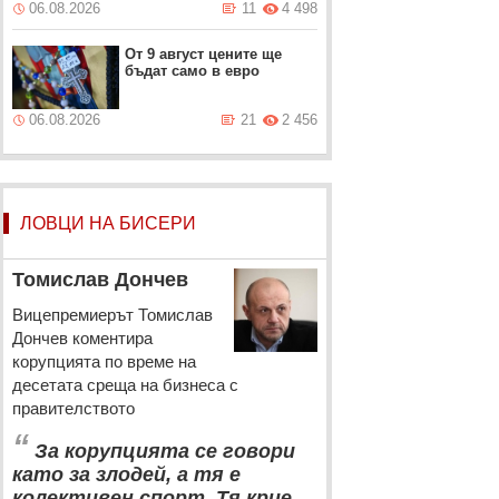
06.08.2026
11
4 498
От 9 август цените ще
бъдат само в евро
06.08.2026
21
2 456
ЛОВЦИ НА БИСЕРИ
Томислав Дончев
Вицепремиерът Томислав
Дончев коментира
корупцията по време на
десетата среща на бизнеса с
правителството
“
За корупцията се говори
като за злодей, а тя е
колективен спорт. Тя крие