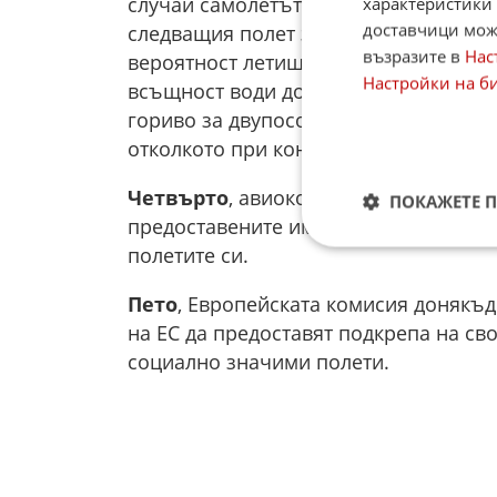
случаи самолетът трябва да излети о
характеристики 
доставчици може
следващия полет за връщане или пон
възразите в
Нас
вероятност летището на местоназнач
Настройки на б
всъщност води до увеличен разход на
гориво за двупосочен полет, излита 
отколкото при конвенционално едно
Четвърто
, авиокомпаниите получава
ПОКАЖЕТЕ 
предоставените им слотове за използ
полетите си.
Пето
, Европейската комисия донякъ
на ЕС да предоставят подкрепа на с
социално значими полети.