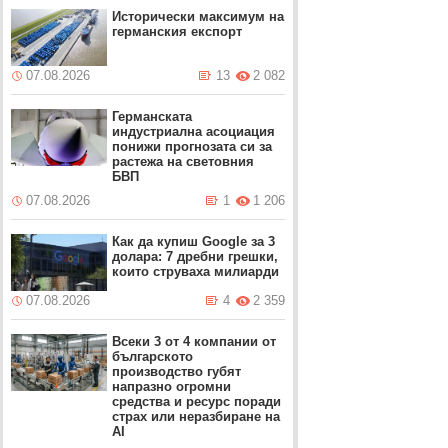
Исторически максимум на
германския експорт
07.08.2026
13
2 082
Германската
индустриална асоциация
понижи прогнозата си за
растежа на световния
БВП
07.08.2026
1
1 206
Как да купиш Google за 3
долара: 7 дребни грешки,
които струваха милиарди
07.08.2026
4
2 359
Всеки 3 от 4 компании от
българското
производство губят
напразно огромни
средства и ресурс поради
страх или неразбиране на
AI