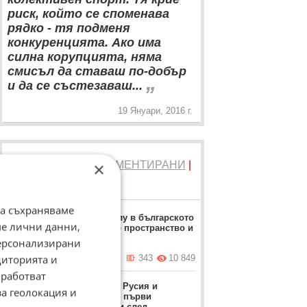
риск, който се споменава
рядко - тя подменя
конкуренцията. Ако има
силна корупцията, няма
смисъл да ставаш по-добър
„
и да се състезаваш...
19 Януари, 2016 г.
×
ТОП 5
ЧЕТЕНИ
|
КОМЕНТИРАНИ
|
НОВИ
да съхраняваме
Дрон нахлу в българското
ме лични данни,
въздушно пространство и
се взриви
персонализирани
диторията и
вчера в 12:26 ч.
343
10 849
работват
Румъния, Русия и
за геолокация и
Украйна с първи
коментари след