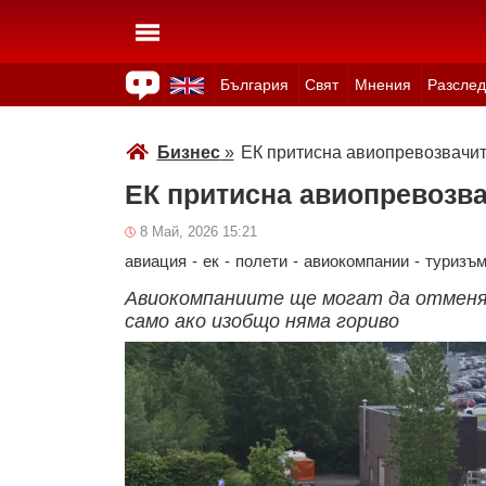
България
Свят
Мнения
Разслед
Здраве
Времето
Анкети
Вицове
Куизове
Бизнес
»
ЕК притисна авиопревозвачит
ЕК притисна авиопревозва
8 Май, 2026 15:21
авиация
-
ек
-
полети
-
авиокомпании
-
туризъ
Авиокомпаниите ще могат да отменя
само ако изобщо няма гориво