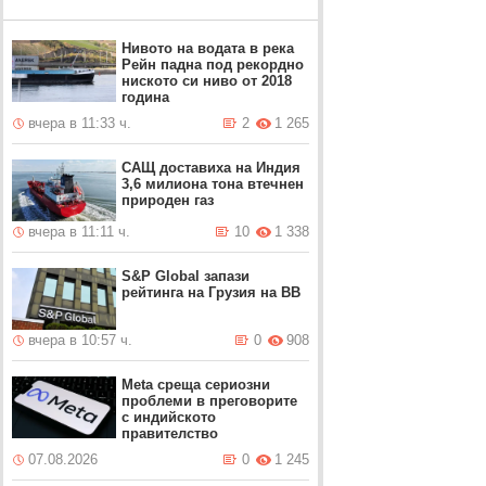
Нивото на водата в река
Рейн падна под рекордно
ниското си ниво от 2018
година
вчера в 11:33 ч.
2
1 265
САЩ доставиха на Индия
3,6 милиона тона втечнен
природен газ
вчера в 11:11 ч.
10
1 338
S&P Global запази
рейтинга на Грузия на BB
вчера в 10:57 ч.
0
908
Meta среща сериозни
проблеми в преговорите
с индийското
правителство
07.08.2026
0
1 245