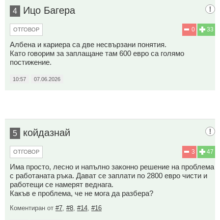
Ицо Багера
4
0
33
ОТГОВОР
Албена и кариера са две несвързани понятия.
Като говорим за заплащане там 600 евро са голямо
постижение.
10:57
07.06.2026
койдазнай
5
3
47
ОТГОВОР
Има просто, лесно и напълно законно решение на проблема
с работаната ръка. Дават се заплати по 2800 евро чисти и
работещи се намерят веднага.
Какъв е проблема, че не мога да разбера?
Коментиран от
#7
,
#8
,
#14
,
#16