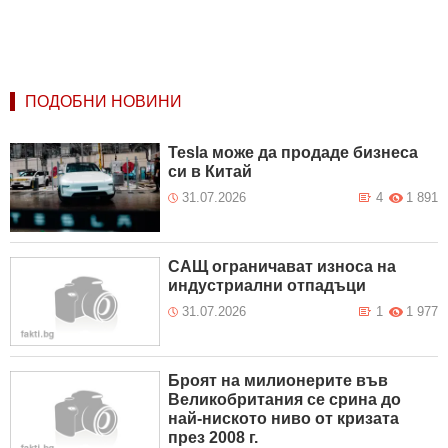
ПОДОБНИ НОВИНИ
Tesla може да продаде бизнеса
си в Китай
31.07.2026
4
1 891
САЩ ограничават износа на
индустриални отпадъци
31.07.2026
1
1 977
Броят на милионерите във
Великобритания се срина до
най-ниското ниво от кризата
през 2008 г.