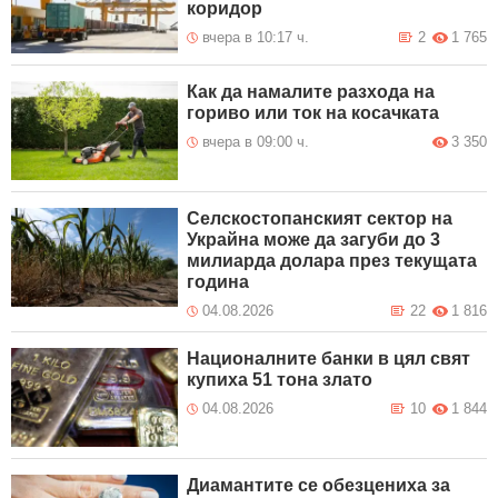
коридор
вчера в 10:17 ч.
2
1 765
Как да намалите разхода на
гориво или ток на косачката
вчера в 09:00 ч.
3 350
Селскостопанският сектор на
Украйна може да загуби до 3
милиарда долара през текущата
година
04.08.2026
22
1 816
Националните банки в цял свят
купиха 51 тона злато
04.08.2026
10
1 844
Диамантите се обезцениха за