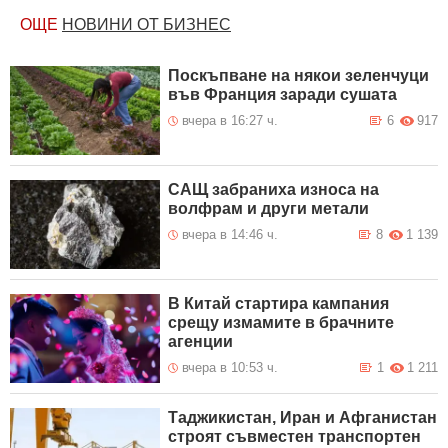
ОЩЕ
НОВИНИ ОТ БИЗНЕС
Поскъпване на някои зеленчуци
във Франция заради сушата
вчера в 16:27 ч.
6
917
САЩ забраниха износа на
волфрам и други метали
вчера в 14:46 ч.
8
1 139
В Китай стартира кампания
срещу измамите в брачните
агенции
вчера в 10:53 ч.
1
1 211
Таджикистан, Иран и Афганистан
строят съвместен транспортен