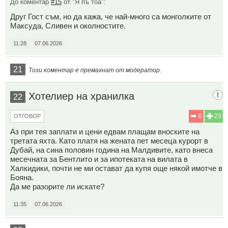
До коментар
#15
от "Я пъ тоа":
Друг Гост съм, но да кажа, че най-много са монголките от
Максуда, Сливен и околностите.
11:28
07.06.2026
21
Този коментар е премахнат от модератор.
Хотелиер на хранилка
22
0
23
ОТГОВОР
Аз при тея заплати и цени едвам плащам вноските на
третата яхта. Като платя на жената пет месеца курорт в
Дубай, на сина половин година на Малдивите, като внеса
месечната за Бентлито и за ипотеката на вилата в
Халкидики, почти не ми остават да купя още някой имотче в
Бояна.
Да ме разорите ли искате?
11:35
07.06.2026