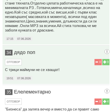
стане тяхната.Отделно цялата работническа класа е на
минималната РЗ . Готвачи,миячи,началници ,всичко на
едно.Кой със средно,кой със висше,кой с първи клас
незавършен( масовката в момента), всички под един
знаменател,Ценз,знания,умения, длъжности да си ги
нямаме .Онли МРЗ за всички.Ай стига толкова,че ме
заболя кунката от драскане.
17:15
07.06.2026
дядо поп
34
0
9
ОТГОВОР
С трици маймуни не се хващат!
19:51
07.06.2026
Елелементарно
35
0
4
ОТГОВОР
"Бизнеса" да заляга вечер и вместо да си правят само