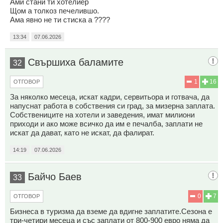
Ами стани ти хотелиер
Щом а толкоз печелившо.
Ама явно не ти стиска а ????
13:34
07.06.2026
Свършиха баламите
32
1
16
ОТГОВОР
За няколко месеца, искат кадри, сервитьора и готвача, да
напуснат работа в собствения си град, за мизерна заплата.
Собствениците на хотели и заведения, имат милиони
приходи и ако може всичко да им е печалба, заплати не
искат да дават, като не искат, да фалират.
14:19
07.06.2026
Байчо Баев
33
0
7
ОТГОВОР
Бизнеса в туризма да вземе да вдигне заплатите.Сезона е
три-четири месеца и със заплати от 800-900 евро няма да