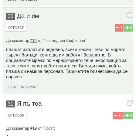
Да и им
30
1
8
ОТГОВОР
До коментар
#14
от "Последния Софиянец":
плащат заплатите редовно, всеки месец. Тези по морето
търсят балъци, които да им работят безплатно. В
социалните мрежи по Черноморието тече информация за
тези, които палят работниците си. Балъци няма, който
плаща си намира персонал. Тарикатите бизнесмени да се
оправят.
13:28
07.06.2026
Я пъ тоа
31
10
0
ОТГОВОР
До коментар
#19
от "Гост":