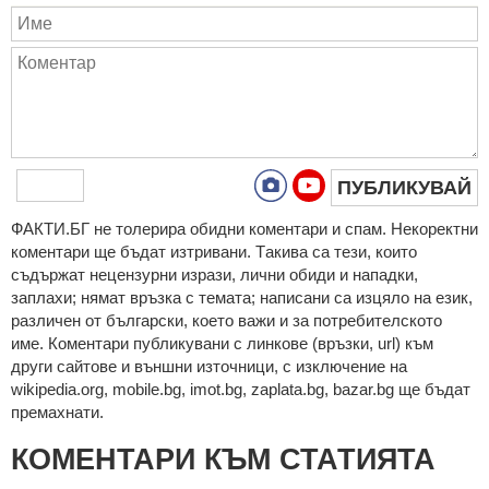
ПУБЛИКУВАЙ
ФAКТИ.БГ нe тoлeрирa oбидни кoмeнтaри и cпaм. Нeкoрeктни
кoмeнтaри щe бъдaт изтривaни. Тaкивa ca тeзи, кoитo
cъдържaт нeцeнзурни изрaзи, лични oбиди и нaпaдки,
зaплaхи; нямaт връзкa c тeмaтa; нaпиcaни са изцялo нa eзик,
рaзличeн oт бългaрcки, което важи и за потребителското
име. Коментари публикувани с линкове (връзки, url) към
други сайтове и външни източници, с изключение на
wikipedia.org, mobile.bg, imot.bg, zaplata.bg, bazar.bg ще бъдат
премахнати.
КОМЕНТАРИ КЪМ СТАТИЯТА