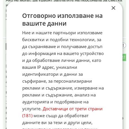
на издръжката на хрантутниците, нови коли, яхти и т.н. и
×
много рязко ще се намери персонал!
Отговорно използване на
Вдигайте заплатите, както вдигнахте цените, нали сме в
"клуба на богатите"!?
вашите данни
11:08
07.06.2026
Ние и нашите партньори използваме
бисквитки и подобни технологии, за
Кръговрат майка
да съхраняваме и получаваме достъп
12
до информация на вашето устройство
0
22
ОТГОВОР
и да обработваме лични данни, като
Недостиг. Нали има индийци, пакистанци, непалци. Всеки
вашия IP адрес, уникални
месец идват нови и нови, откъде тоя недостиг? Недостига
идентификатори и данни за
при това положение се получава само при една ситуация,
сърфиране, за персонализирани
ако индийците, пакистанците и непалците преценят, че на
територията получават смешни пари и гледат да намерят
реклами и съдържание, измерване на
връзки да избягат на запад. Затова непрекъснато
реклами и съдържание, анализ на
туристическия бранш реве за още "трудови мигранти".
аудиторията и подобряване на
Защото тези които дойдат тук, се задържат на санитарния
минимум, докато си уредят нещата някъде другаде. Те
услугите.
Доставчици от трети страни
бягат и идват още нови да поработят месец два за
(181)
може също да обработват
смешните пари, после и те бягат. Дори и да ни ги върнат по
данните ви за тези и други цели,
"Дъблинското споразумение", се задържат пак на
санитарния минимум, да си оправят бумагите и пак бягат.