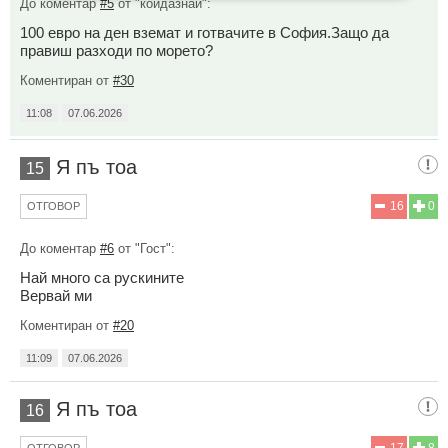
До коментар
#5
от "койдазнай":
100 евро на ден вземат и готвачите в София.Защо да
правиш разходи по морето?
Коментиран от
#30
11:08
07.06.2026
Я пъ тоа
15
16
0
ОТГОВОР
До коментар
#6
от "Гост":
Най много са рускините
Вервай ми
Коментиран от
#20
11:09
07.06.2026
Я пъ тоа
16
17
8
ОТГОВОР