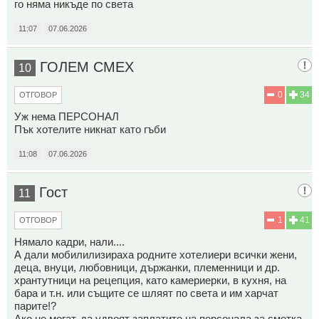
го няма никъде по света
11:07
07.06.2026
ГОЛЕМ СМЕХ
10
0
34
ОТГОВОР
Уж нема ПЕРСОНАЛ
Пък хотелите никнат като гъби
11:08
07.06.2026
Гост
11
1
41
ОТГОВОР
Нямало кадри, нали....
А дали мобилилизираха родните хотелиери всички жени,
деца, внуци, любовници, държанки, племенници и др.
хрантутници на рецепция, като камериерки, в кухня, на
бара и т.н. или същите се шляят по света и им харчат
парите!?
Ако не могат, да удвоят заплатите на персонала за сметка