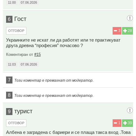
11:00
07.06.2026
Гост
6
3
28
ОТГОВОР
Украинките не искат ли да работят или те практикуват
друга древна “професия” почасово ?
Коментиран от
#15
11:03
07.06.2026
7
Този коментар е премахнат от модератор.
8
Този коментар е премахнат от модератор.
турист
9
1
39
ОТГОВОР
Албена е заградена с бариери и се плаща такса вход .Това