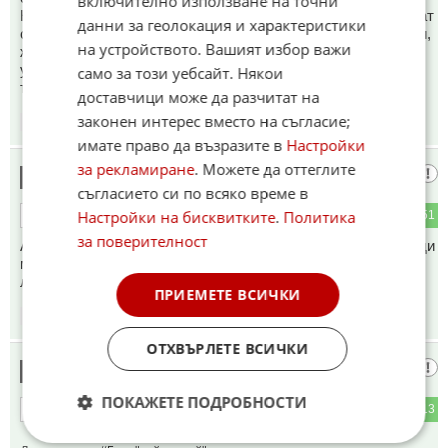
включително използване на точни
На запад всички пъстри и разноцветни мигранти се ползват
данни за геолокация и характеристики
с привилегии пред местното население. Социални помощи,
на устройството. Вашият избор важи
жилища, полицията не ги бие, а ги пази, не смеят да ги
уволнят от работа, дори и да не си я вършат. На
само за този уебсайт. Някои
територията тази идилия още не е достигната
доставчици може да разчитат на
законен интерес вместо на съгласие;
11:08
07.06.2026
имате право да възразите в
Настройки
за рекламиране
. Можете да оттеглите
Сталин
13
съгласието си по всяко време в
Настройки на бисквитките
.
Политика
1
51
ОТГОВОР
за поверителност
Абе факти заглавието на статията трябва да бъде; -Поради
мизерното заплащане ,хотелите на мутрите по
л@йноморието не могат да си намерят роби
ПРИЕМЕТЕ ВСИЧКИ
11:08
07.06.2026
ОТХВЪРЛЕТЕ ВСИЧКИ
Последния Софиянец
14
ПОКАЖЕТЕ ПОДРОБНОСТИ
2
13
ОТГОВОР