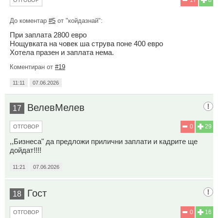
До коментар
#5
от "койдазнай":
При заплата 2800 евро
Нощувката на човек ша струва поне 400 евро
Хотела празен и заплата нема.
Коментиран от
#19
11:11
07.06.2026
ВелевМелев
17
0
29
ОТГОВОР
,,Бизнеса" да предложи прилични заплати и кадрите ще
дойдат!!!!
11:21
07.06.2026
Гост
18
0
16
ОТГОВОР