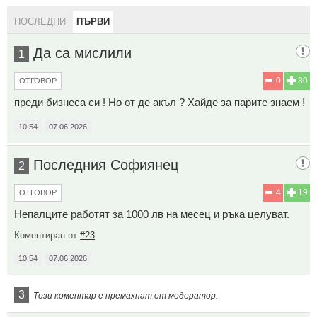
ПОСЛЕДНИ
ПЪРВИ
Да са мислили
1
0
30
ОТГОВОР
преди бизнеса си ! Но от де акъл ? Хайде за парите знаем !
10:54
07.06.2026
Последния Софиянец
2
4
19
ОТГОВОР
Непалците работят за 1000 лв на месец и ръка целуват.
Коментиран от
#23
10:54
07.06.2026
3
Този коментар е премахнат от модератор.