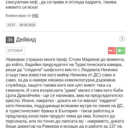
сексуалния кеф , да си прави и отгледа кадрите, такива
каквито си иска!
Коментиран от
#40
13:37
08.06.2026
Дейвид
36
0
2
ОТГОВОР
Уважавах страшно много проф. Стоян Маринов до момента,
до който, бидейки председател на Туристическата камара,
реши да "сподели" шефското място с Людмила Ненкова
(също така известна като майор Ненкова от ДС) само и
само, за да и намери някаква номенклатурна държавна
службица, защото такива като нея цял живот така са
свикнали. И сега въпросната "дама" малко става като баба
Цола Драгойчева - ще се напикава, ама на председателско
кресло. Иначе, накратко - докато не се махнат "кадрите"
като Ненкова, поддържащи всякакви мутри по линия на ДС,
в туристическият бранш в България - такъв работещ и
предлагащ качествен продукт няма да има. Колкото до
персонала, или по-точно до липсата му - навремето, докато
беше директор на Ривиера и искаше да и работя за 137 лв.