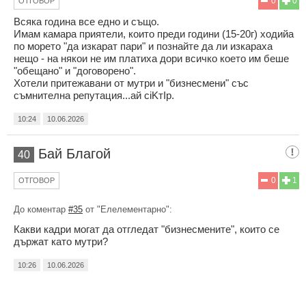
0
0
ОТГОВОР
Всяка година все едно и също.
Имам камара приятели, които преди години (15-20г) ходийа
по морето "да изкарат пари" и познайте да ли изкараха
нещо - на някои не им платиха дори всичко което им беше
"обещано" и "договорено".
Хотели притежавани от мутри и "бизнесмени" със
съмнителна репутация...ай сiKтIр.
10:24
10.06.2026
Бай Благой
40
0
1
ОТГОВОР
До коментар
#35
от "Елелементарно":
Какви кадри могат да отгледат "бизнесмените", които се
държат като мутри?
10:26
10.06.2026