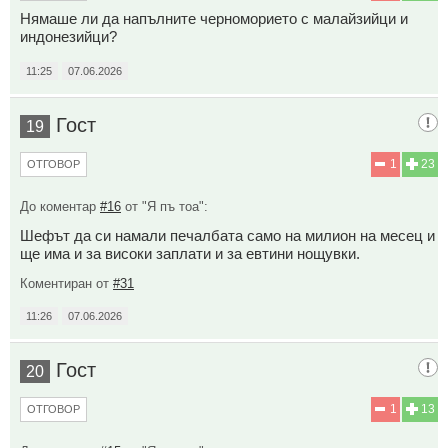
Нямаше ли да напълните черноморието с малайзийци и
индонезийци?
11:25
07.06.2026
Гост
19
1
23
ОТГОВОР
До коментар
#16
от "Я пъ тоа":
Шефът да си намали печалбата само на милион на месец и
ще има и за високи заплати и за евтини нощувки.
Коментиран от
#31
11:26
07.06.2026
Гост
20
1
13
ОТГОВОР