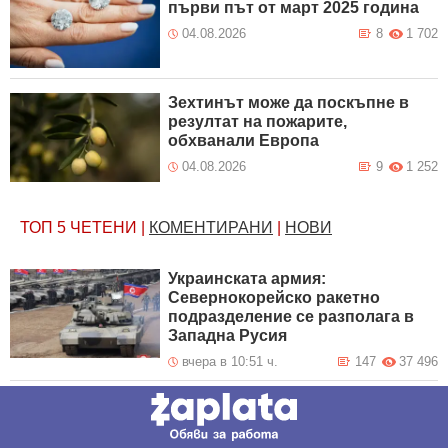
първи път от март 2025 година
04.08.2026
8
1 702
Зехтинът може да поскъпне в
резултат на пожарите,
обхванали Европа
04.08.2026
9
1 252
ТОП 5
ЧЕТЕНИ
|
КОМЕНТИРАНИ
|
НОВИ
Украинската армия:
Севернокорейско ракетно
подразделение се разполага в
Западна Русия
вчера в 10:51 ч.
147
37 496
Путин обяви създаването на нов
род войски в руската армия:
Денис Лямин ще бъде командир