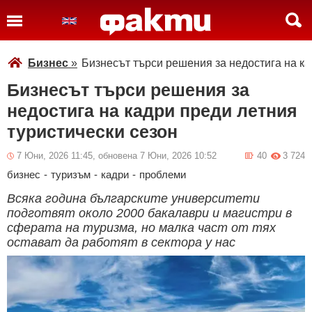
Бизнес
»
Бизнесът търси решения за недостига на ка
Бизнесът търси решения за
недостига на кадри преди летния
туристически сезон
7 Юни, 2026 11:45, обновена 7 Юни, 2026 10:52
40
3 724
бизнес
-
туризъм
-
кадри
-
проблеми
Всяка година българските университети
подготвят около 2000 бакалаври и магистри в
сферата на туризма, но малка част от тях
остават да работят в сектора у нас