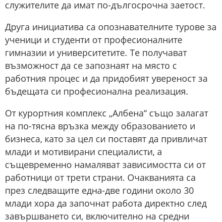
служителите да имат по-дългосрочна заетост.
Друга инициатива са опознавателните турове за
ученици и студенти от професионалните
гимназии и университетите. Те получават
възможност да се запознаят на място с
работния процес и да придобият увереност за
бъдещата си професионална реализация.
От курортния комплекс „Албена“ също залагат
на по-тясна връзка между образованието и
бизнеса, като за цел си поставят да привличат
млади и мотивирани специалисти, а
същевременно намаляват зависимостта си от
работници от трети страни. Очакванията са
през следващите една-две години около 30
млади хора да започнат работа директно след
завършването си, включително на средни