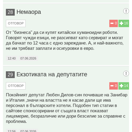
Немаора
28
0
16
ОТГОВОР
От "бизнеса" да си купят китайски хуманоидни роботи.
Говорят чужди езици, не разсипват като сервират и могат
да бачкат по 12 часа с едно зареждане. А, и най-важното,
не им трябват заплати и осигуровки в евро.
12:40
07.06.2026
Екзотиката на депутатите
29
0
14
ОТГОВОР
Покойният депутат Любен Дилов-син почиваше на Занибар
и Италия ,значи на властта не я касае дали ще има
персонал в българските хотели. Подобен тип статии в
сайтове споносорирани от същата власт показват
лицемерие, безразличие или дори безсилие за справяне с
проблема.
12:56
07.06.2026