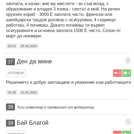
заплата, и казах: вие му мислете - аз съм млад, с
образование и владея 3 езика - светът е мой. На речен
круизен кораб - 3000 Е заплата чисто, френски или
швейцарски трудов договор с осигуровки, 4 седмици
работиш, 4 почиваш. Докато почиваш ти вървят
осигуровките и основна заплата 1500 Е чисто. Сезон от
март до ноември.
09:53
09.06.2026
Ден да мине
37
0
4
ОТГОВОР
Решението е добро заплащане и уважение към работниците
04:38
10.06.2026
38
Този коментар е премахнат от модератор.
Бай Благой
39