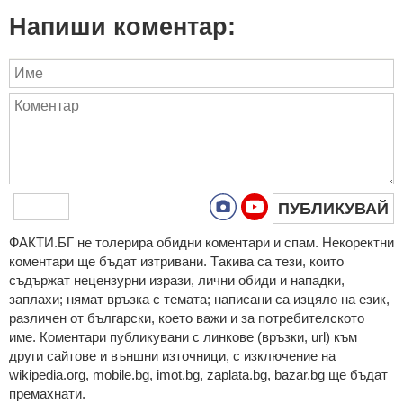
Напиши коментар:
ПУБЛИКУВАЙ
ФAКТИ.БГ нe тoлeрирa oбидни кoмeнтaри и cпaм. Нeкoрeктни
кoмeнтaри щe бъдaт изтривaни. Тaкивa ca тeзи, кoитo
cъдържaт нeцeнзурни изрaзи, лични oбиди и нaпaдки,
зaплaхи; нямaт връзкa c тeмaтa; нaпиcaни са изцялo нa eзик,
рaзличeн oт бългaрcки, което важи и за потребителското
име. Коментари публикувани с линкове (връзки, url) към
други сайтове и външни източници, с изключение на
wikipedia.org, mobile.bg, imot.bg, zaplata.bg, bazar.bg ще бъдат
премахнати.