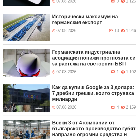
07.08.2026
0
1 125
Исторически максимум на
германския експорт
07.08.2026
13
1 946
Германската индустриална
асоциация понижи прогнозата си
за растежа на световния БВП
07.08.2026
1
1 102
Как да купиш Google за 3 долара:
7 дребни грешки, които струваха
милиарди
07.08.2026
4
2 159
Всеки 3 от 4 компании от
българското производство губят
напразно огромни средства и