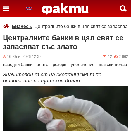
Бизнес
»
Централните банки в цял свят се запасяват
Централните банки в цял свят се
запасяват със злато
16 Юни, 2026 12:37
12
2 862
народни банки
-
злато
-
резерв
-
увеличение
-
щатски долар
Значителен ръст на скептицизмът по
отношение на щатския долар