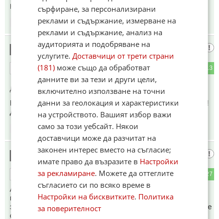
Коментиран от
#11
сърфиране, за персонализирани
реклами и съдържание, измерване на
12:43
16.06.2026
реклами и съдържание, анализ на
аудиторията и подобряване на
Пич
3
услугите.
Доставчици от трети страни
(181)
може също да обработват
1
13
ОТГОВОР
данните ви за тези и други цели,
До коментар
#1
от "🤣🤣🤣🤣🤣":
включително използване на точни
данни за геолокация и характеристики
Нашата има чок парасъ, и затова запасява европейската!!!
Да не гладуват смотаняците...
на устройството. Вашият избор важи
само за този уебсайт. Някои
12:43
16.06.2026
доставчици може да разчитат на
законен интерес вместо на съгласие;
Сталин
4
имате право да възразите в
Настройки
за рекламиране
. Можете да оттеглите
1
27
ОТГОВОР
съгласието си по всяко време в
А нашето злато от 27 тона сиганина Костов го даде на
Настройки на бисквитките
.
Политика
пиратите от Лондон,и също канадските мародери влачат
злато за 5 милиарда всяка година от България,а цървулите
за поверителност
събират капачки и ходят гладни и тънат в мизерия,когато