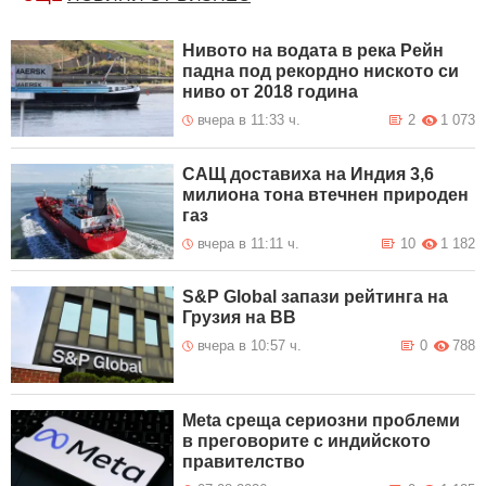
Нивото на водата в река Рейн
падна под рекордно ниското си
ниво от 2018 година
вчера в 11:33 ч.
2
1 073
САЩ доставиха на Индия 3,6
милиона тона втечнен природен
газ
вчера в 11:11 ч.
10
1 182
S&P Global запази рейтинга на
Грузия на BB
вчера в 10:57 ч.
0
788
Meta среща сериозни проблеми
в преговорите с индийското
правителство