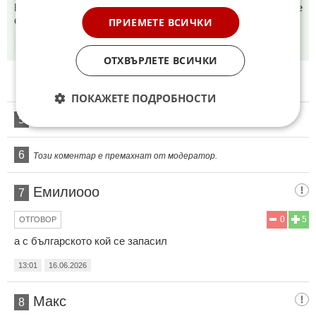
Волен Сидеров искаше да си вземем златото всички му се
смеехте и подигравахте яжте сега кошерни л@йна
ПРИЕМЕТЕ ВСИЧКИ
12:45
16.06.2026
ОТХВЪРЛЕТЕ ВСИЧКИ
ПОКАЖЕТЕ ПОДРОБНОСТИ
5
Този коментар е премахнат от модератор.
6
Този коментар е премахнат от модератор.
Емилиооо
7
0
5
ОТГОВОР
а с българското кой се запасил
13:01
16.06.2026
Макс
8