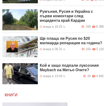
Румъния, Русия и Украйна с
първи коментари след
инцидента край Кардам
вчера в 18:25 ч.
108
8 388
Ще плаща ли Русия по $20
милиарда репарации на година?
вчера в 06:31 ч.
160
5 118
Кой и защо подпали луксозния
Maybach на Митьо Очите?
вчера в 13:43 ч.
26
4 945
КНИГИ