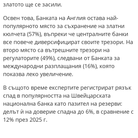
златото ще се засили.
Освен това, Банката на Англия остава най-
популярното място за съхранение на златни
кюлчета (57%), въпреки че централните банки
все повече диверсифицират своите трезори. На
второ място са вътрешните трезори на
регулаторите (49%), следвани от Банката за
международни разплащания (16%), която
показва леко увеличение.
В същото време експертите регистрират рязък
спад в популярността на Швейцарската
национална банка като пазител на резерви:
делът ѝ на доверие спадна до 6%, в сравнение с
12% през 2025 г.