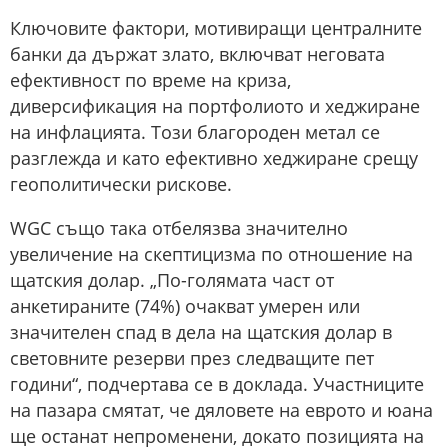
Ключовите фактори, мотивиращи централните
банки да държат злато, включват неговата
ефективност по време на криза,
диверсификация на портфолиото и хеджиране
на инфлацията. Този благороден метал се
разглежда и като ефективно хеджиране срещу
геополитически рискове.
WGC също така отбелязва значително
увеличение на скептицизма по отношение на
щатския долар. „По-голямата част от
анкетираните (74%) очакват умерен или
значителен спад в дела на щатския долар в
световните резерви през следващите пет
години“, подчертава се в доклада. Участниците
на пазара смятат, че дяловете на еврото и юана
ще останат непроменени, докато позицията на