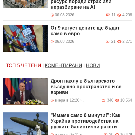
ресурс поради страх или
неразбиране на AI
06.08.2026
11
4 298
От 9 август цените ще бъдат
само в евро
06.08.2026
21
2 271
ТОП 5
ЧЕТЕНИ
|
КОМЕНТИРАНИ
|
НОВИ
Дрон нахлу в българското
въздушно пространство и се
взриви
вчера в 12:26 ч.
340
10 564
"Имаме само 6 минути!": Как
Украйна противодейства на
руските балистични ракети
вчера в 05:11 ч.
30
10 479