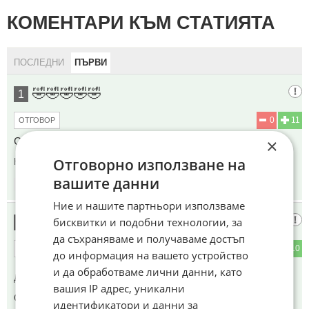
КОМЕНТАРИ КЪМ СТАТИЯТА
ПОСЛЕДНИ
ПЪРВИ
🤣🤣🤣🤣🤣
1
0
11
ОТГОВОР
САМО НАШАТА НЕ 🤷
×
Отговорно използване на
Коментиран от
#2
,
#3
вашите данни
12:39
16.06.2026
Ние и нашите партньори използваме
БАНКЯНСКИЯ
бисквитки и подобни технологии, за
2
да съхраняваме и получаваме достъп
0
10
ОТГОВОР
до информация на вашето устройство
и да обработваме лични данни, като
До коментар
#1
от "🤣🤣🤣🤣🤣":
вашия IP адрес, уникални
ОБАЧЕ АЗ ОТДАВНА СЕ ЗАПАСИХ С КЮЛЧЕТА
идентификатори и данни за