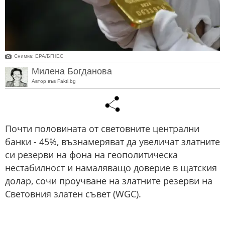
Снимка: ЕРА/БГНЕС
Милена Богданова
Автор във Fakti.bg
Почти половината от световните централни
банки - 45%, възнамеряват да увеличат златните
си резерви на фона на геополитическа
нестабилност и намаляващо доверие в щатския
долар, сочи проучване на златните резерви на
Световния златен съвет (WGC).