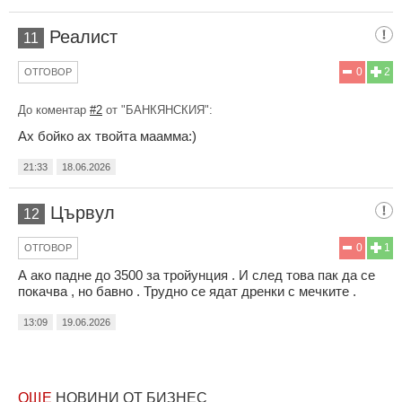
Реалист
11
0
2
ОТГОВОР
До коментар
#2
от "БАНКЯНСКИЯ":
Ах бойко ах твойта маамма:)
21:33
18.06.2026
Цървул
12
0
1
ОТГОВОР
А ако падне до 3500 за тройунция . И след това пак да се
покачва , но бавно . Трудно се ядат дренки с мечките .
13:09
19.06.2026
ОЩЕ
НОВИНИ ОТ БИЗНЕС