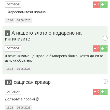
1
1
ОТГОВОР
.. Харесвам тази новина
13:06
16.06.2026
А нашето злато е подарено на
9
ингилизите
0
7
ОТГОВОР
и вече нямаме централна българска банка, която да си го
изиска обратно.
13:18
16.06.2026
сащисан кравар
10
0
3
ОТГОВОР
Долърът е пробит😉
13:23
16.06.2026