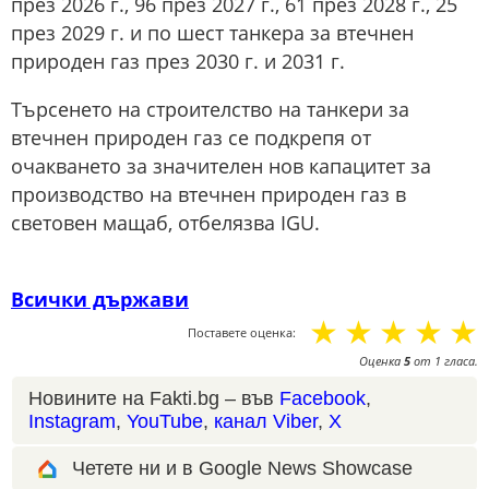
през 2026 г., 96 през 2027 г., 61 през 2028 г., 25
през 2029 г. и по шест танкера за втечнен
природен газ през 2030 г. и 2031 г.
Търсенето на строителство на танкери за
втечнен природен газ се подкрепя от
очакването за значителен нов капацитет за
производство на втечнен природен газ в
световен мащаб, отбелязва IGU.
Всички държави
☆
☆
☆
☆
☆
Поставете оценка:
Оценка
5
от
1
гласа.
Новините на Fakti.bg – във
Facebook
,
Instagram
,
YouTube
,
канал Viber
,
X
Четете ни и в Google News Showcase