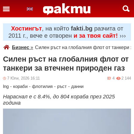
Хостингът
, на който
fakti.bg
разчита от
2011 г., вече е отворен
и за твоя сайт!
›››
Бизнес
»
Силен ръст на глобалния флот от танкери з
Силен ръст на глобалния флот от
танкери за втечнен природен газ
7 Юли, 2026 16:11
4
2 144
lng
-
кораби
-
флотилия
-
ръст
-
данни
Нараснал е с 8.4%, до 804 кораба през 2025
година