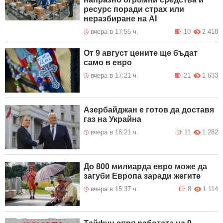
ресурс поради страх или
неразбиране на AI
вчера в 17:55 ч.
10
2 418
От 9 август цените ще бъдат
само в евро
вчера в 17:21 ч.
21
1 633
Азербайджан е готов да доставя
газ на Украйна
вчера в 16:21 ч.
11
1 282
До 800 милиарда евро може да
загуби Европа заради жегите
вчера в 15:37 ч.
8
1 114