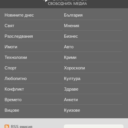
Новините днес
България
Свят
Мнения
Разследвания
Бизнес
Имоти
Авто
Технологии
Крими
Спорт
Хороскопи
Любопитно
Култура
Конфликт
Здраве
Времето
Анкети
Вицове
Куизове
RSS емисия