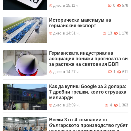
днес в 15:11 ч.
0
578
Исторически максимум на
германския експорт
днес в 14:51 ч.
13
1 178
Германската индустриална
асоциация понижи прогнозата си
за растежа на световния БВП
днес в 14:27 ч.
1
611
Как да купиш Google за 3 долара:
7 дребни грешки, които струваха
милиарди
днес в 13:59 ч.
4
1 363
Всеки 3 от 4 компании от
българското производство губят
напразно огромни средства и