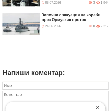
08.07.2026
3
1 944
Започна евакуация на кораби
през Ормузкия проток
24.06.2026
0
2 217
Напиши коментар:
×