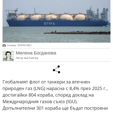
Снимка: ЕРА/БГНЕС
Милена Богданова
Автор във Fakti.bg
Глобалният флот от танкери за втечнен
природен газ (LNG) нарасна с 8,4% през 2025 г.,
достигайки 804 кораба, според доклад на
Международния газов съюз (IGU).
Допълнителни 301 кораба ще бъдат построени