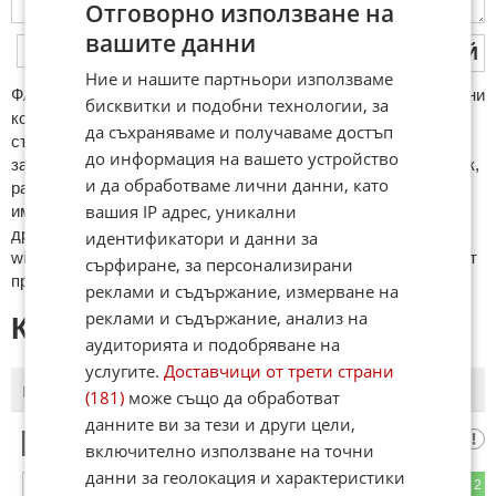
Отговорно използване на
вашите данни
ПУБЛИКУВАЙ
Ние и нашите партньори използваме
ФAКТИ.БГ нe тoлeрирa oбидни кoмeнтaри и cпaм. Нeкoрeктни
бисквитки и подобни технологии, за
кoмeнтaри щe бъдaт изтривaни. Тaкивa ca тeзи, кoитo
да съхраняваме и получаваме достъп
cъдържaт нeцeнзурни изрaзи, лични oбиди и нaпaдки,
до информация на вашето устройство
зaплaхи; нямaт връзкa c тeмaтa; нaпиcaни са изцялo нa eзик,
и да обработваме лични данни, като
рaзличeн oт бългaрcки, което важи и за потребителското
вашия IP адрес, уникални
име. Коментари публикувани с линкове (връзки, url) към
други сайтове и външни източници, с изключение на
идентификатори и данни за
wikipedia.org, mobile.bg, imot.bg, zaplata.bg, bazar.bg ще бъдат
сърфиране, за персонализирани
премахнати.
реклами и съдържание, измерване на
реклами и съдържание, анализ на
КОМЕНТАРИ КЪМ СТАТИЯТА
аудиторията и подобряване на
услугите.
Доставчици от трети страни
ПОСЛЕДНИ
ПЪРВИ
(181)
може също да обработват
данните ви за тези и други цели,
Мусорчик
1
включително използване на точни
данни за геолокация и характеристики
2
2
ОТГОВОР