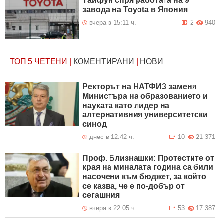
Тайфун спря работата на 9
завода на Toyota в Япония
вчера в 15:11 ч.
2
940
ТОП 5
ЧЕТЕНИ
|
КОМЕНТИРАНИ
|
НОВИ
Ректорът на НАТФИЗ заменя
Министъра на образованието и
науката като лидер на
алтернативния университетски
синод
днес в 12:42 ч.
10
21 371
Проф. Близнашки: Протестите от
края на миналата година са били
насочени към бюджет, за който
се казва, че е по-добър от
сегашния
вчера в 22:05 ч.
53
17 387