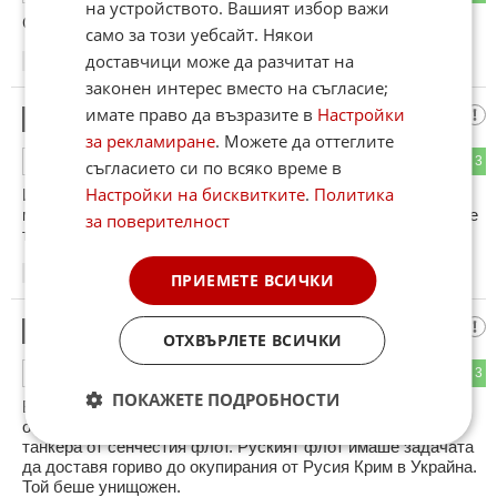
на устройството. Вашият избор важи
Снощи май се е смалил с 8 броя, според Мадяр.
само за този уебсайт. Някои
доставчици може да разчитат на
16:19
07.07.2026
законен интерес вместо на съгласие;
имате право да възразите в
Настройки
Гуня
2
за рекламиране
. Можете да оттеглите
4
3
ОТГОВОР
съгласието си по всяко време в
Настройки на бисквитките
.
Политика
И повечето от тия танкери за втечнен газ се птлнят в
мурманск,а след това преминават в американски ръце и се
за поверителност
търгуват демократично
16:23
07.07.2026
ПРИЕМЕТЕ ВСИЧКИ
хаха
3
ОТХВЪРЛЕТЕ ВСИЧКИ
2
3
ОТГОВОР
ПОКАЖЕТЕ ПОДРОБНОСТИ
Впечатляващо видео: Украинските сили проведоха снощи
операция, при която бяха нападнати и ударени 8 руски
танкера от сенчестия флот. Руският флот имаше задачата
да доставя гориво до окупирания от Русия Крим в Украйна.
Той беше унищожен.