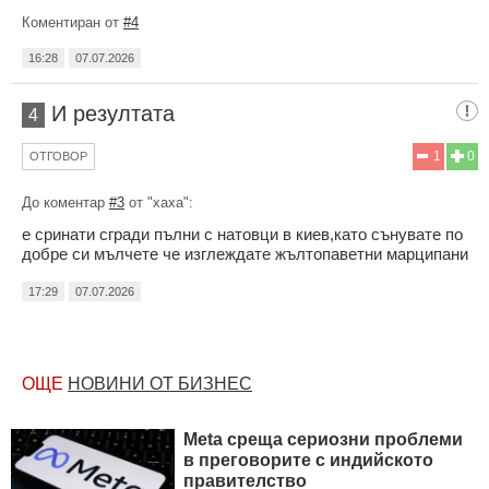
Коментиран от
#4
16:28
07.07.2026
И резултата
4
1
0
ОТГОВОР
До коментар
#3
от "хаха":
е сринати сгради пълни с натовци в киев,като сънувате по
добре си мълчете че изглеждате жълтопаветни марципани
17:29
07.07.2026
ОЩЕ
НОВИНИ ОТ БИЗНЕС
Meta среща сериозни проблеми
в преговорите с индийското
правителство