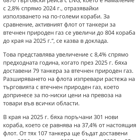
6870 търговски рейса с LNG, което е намаление
с 2,8% спрямо 2024 г., отразявайки
използването на по-големи кораби. За
сравнение, активният флот от танкери за
втечнен природен газ се увеличи до 804 кораба
до края на 2025 г.“, се казва в доклада.
Това представлява увеличение с 8,4% спрямо
предходната година, когато през 2025 г. бяха
доставени 79 танкера за втечнен природен газ.
Разширяването на флота изпревари растежа на
търговията с втечнен природен газ, което
допринесе за по-ниски цени на превоза на
товари във всички области.
В края на 2025 г. бяха поръчани 301 нови
кораба, което се равнява на 37,4% от настоящия
флот. От тях 107 танкера ще бъдат доставени