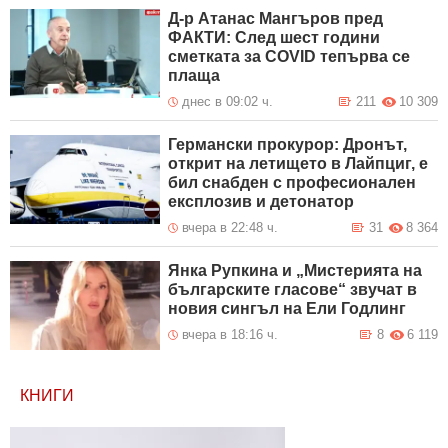
Д-р Атанас Мангъров пред
ФАКТИ: След шест години
сметката за COVID тепърва се
плаща
днес в 09:02 ч.
211
10 309
Германски прокурор: Дронът,
открит на летището в Лайпциг, е
бил снабден с професионален
експлозив и детонатор
вчера в 22:48 ч.
31
8 364
Янка Рупкина и „Мистерията на
българските гласове“ звучат в
новия сингъл на Ели Годлинг
вчера в 18:16 ч.
8
6 119
КНИГИ