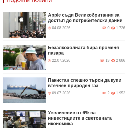
ПОДОБНИ НОВИНИ
Apple съди Великобритания за
достъп до потребителски данни
04.08.2026
0
1 726
Безалкохолната бира променя
пазара
22.07.2026
19
2 886
Пакистан спешно търси да купи
втечнен природен газ
09.07.2026
2
1 952
Увеличение от 6% на
инвестициите в световната
икономика