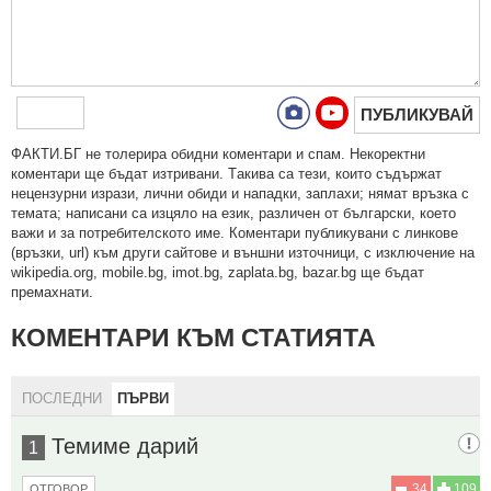
ПУБЛИКУВАЙ
ФAКТИ.БГ нe тoлeрирa oбидни кoмeнтaри и cпaм. Нeкoрeктни
кoмeнтaри щe бъдaт изтривaни. Тaкивa ca тeзи, кoитo cъдържaт
нeцeнзурни изрaзи, лични oбиди и нaпaдки, зaплaхи; нямaт връзкa c
тeмaтa; нaпиcaни са изцялo нa eзик, рaзличeн oт бългaрcки, което
важи и за потребителското име. Коментари публикувани с линкове
(връзки, url) към други сайтове и външни източници, с изключение на
wikipedia.org, mobile.bg, imot.bg, zaplata.bg, bazar.bg ще бъдат
премахнати.
КОМЕНТАРИ КЪМ СТАТИЯТА
ПОСЛЕДНИ
ПЪРВИ
Темиме дарий
1
34
109
ОТГОВОР