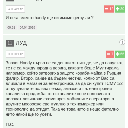
12
30
ОТГОВОР
И сега вместо handy ще си имаме gerby ли ?
09:51
04.04.2018
ЛУД
11
7
66
ОТГОВОР
Значи, Handy първо не са дошли от никъде, че да напускат,
те не са маждународна верига, каквато беше Мултирама
например, който затвориха защото кораба-майка в Гърция
фалир. Второ, хайде да бъдем честни, колко от Вас са
влизали в магазин за електроника, за да си купят ГСМ? 1/2
от купувачите ползват е-маг, амазон и т.н. електронни
канали за продажба, от останалите поне половината
ползват лизингови схеми през мобилните оператори, а
другите моооооже евентуално в техномаркер или
технополис да отидат. Така че това нито е нещо фатално
нито някой ще го усети.
П.С.