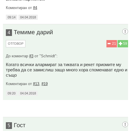
Коментиран от
#4
09:14
04.04.2018
Темиме дарий
4
21
59
ОТГОВОР
До коментар
#3
от "Schmidt":
Когато всички алармират за тиквата и рекет приомите му
требва да се замислиш защо много хора споменават едно и
също
Коментиран от
#13
,
#19
09:20
04.04.2018
Гост
5