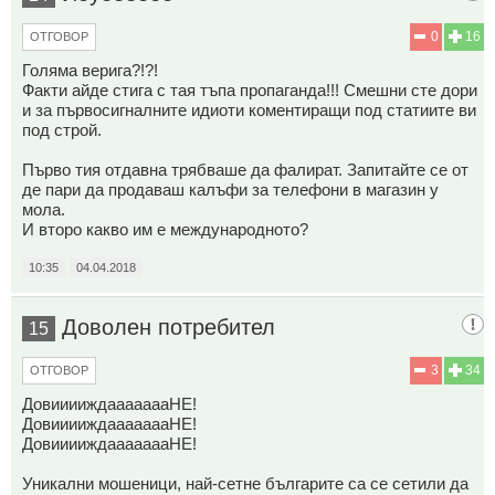
0
16
ОТГОВОР
Голяма верига?!?!
Факти айде стига с тая тъпа пропаганда!!! Смешни сте дори
и за първосигналните идиоти коментиращи под статиите ви
под строй.
Първо тия отдавна трябваше да фалират. Запитайте се от
де пари да продаваш калъфи за телефони в магазин у
мола.
И второ какво им е международното?
10:35
04.04.2018
Доволен потребител
15
3
34
ОТГОВОР
ДовииииждаааааааНЕ!
ДовииииждаааааааНЕ!
ДовииииждаааааааНЕ!
Уникални мошеници, най-сетне българите са се сетили да