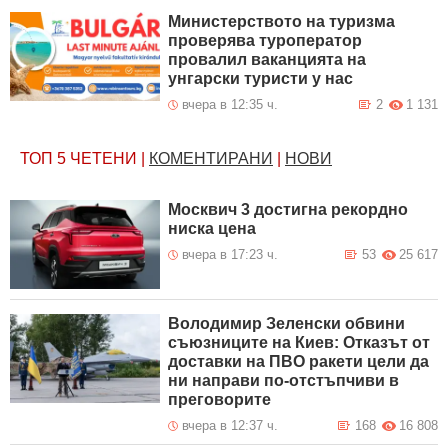
Министерството на туризма
проверява туроператор
провалил ваканцията на
унгарски туристи у нас
вчера в 12:35 ч.
2
1 131
ТОП 5
ЧЕТЕНИ
|
КОМЕНТИРАНИ
|
НОВИ
Москвич 3 достигна рекордно
ниска цена
вчера в 17:23 ч.
53
25 617
Володимир Зеленски обвини
съюзниците на Киев: Отказът от
доставки на ПВО ракети цели да
ни направи по-отстъпчиви в
преговорите
вчера в 12:37 ч.
168
16 808