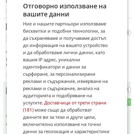
Коментиран от
#17
Отговорно използване на
10:38
04.04.2018
вашите данни
Ние и нашите партньори използваме
НИ СЪ БЪРКАЙ В ХОРСКИТЕ РАБОТИ
17
бисквитки и подобни технологии, за
да съхраняваме и получаваме достъп
7
6
ОТГОВОР
до информация на вашето устройство
До коментар
#16
от "antimediator":
и да обработваме лични данни, като
вашия IP адрес, уникални
ГАТ ИЗМИСЛЯТ ЗАКОН НАЛАГАЩ ЕДИН НИК ТОГАЗ ША
СА ПРОВЪЗНАСЯШ..
идентификатори и данни за
сърфиране, за персонализирани
10:47
04.04.2018
реклами и съдържание, измерване на
реклами и съдържание, анализ на
098
18
аудиторията и подобряване на
услугите.
Доставчици от трети страни
0
7
ОТГОВОР
(181)
може също да обработват
До коментар
#12
от "Дикембе Мутомбо":
данните ви за тези и други цели,
А ко стана с Макс Телеком?
включително използване на точни
данни за геолокация и характеристики
10:59
04.04.2018