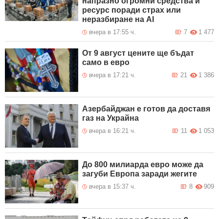
напразно огромни средства и
ресурс поради страх или
неразбиране на AI
вчера в 17:55 ч.
7
1 477
От 9 август цените ще бъдат
само в евро
вчера в 17:21 ч.
21
1 386
Азербайджан е готов да доставя
газ на Украйна
вчера в 16:21 ч.
11
1 053
До 800 милиарда евро може да
загуби Европа заради жегите
вчера в 15:37 ч.
8
909