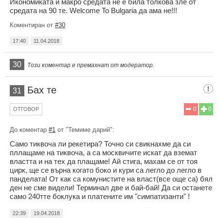
Икономиката и макро средата не е била толкова зле от
средата на 90 те. Welcome To Bulgaria да ама не!!!
Коментиран от
#30
17:40
11.04.2018
30
Този коментар е премахнат от модератор.
Бах те
31
0
0
ОТГОВОР
До коментар
#1
от "Темиме дарий":
Само тиквоча ли рекетира? Точно си свикнахме да си
пллащаме на тиквоча, а са москвичите искат да вземат
властта и на тех да плащаме! Ай стига, махам се от тоя
цирк, ще се върна когато боко и кури са легло до легло в
панделата! От как са комунистите на власт(все още са) бял
ден не сме видели! Терминал две и бай-бай! Да си останете
само 240тте боклука и платените им "симпатизанти" !
22:39
19.04.2018