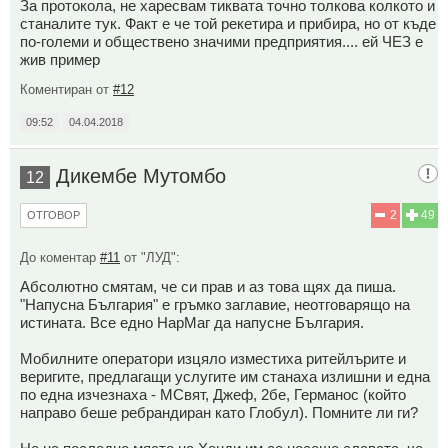
За протокола, не харесвам тиквата точно толкова колкото и
станалите тук. Факт е че той рекетира и прибира, но от къде
по-големи и обществено значими предприятия.... ей ЧЕЗ е
жив пример
Коментиран от
#12
09:52
04.04.2018
Дикембе Мутомбо
12
2
49
ОТГОВОР
До коментар
#11
от "ЛУД":
Абсолютно смятам, че си прав и аз това щях да пиша.
"Напусна България" е гръмко заглавие, неотговарящо на
истината. Все едно НарМаг да напусне България.
Мобилните оператори изцяло изместиха ритейлърите и
веригите, предлагащи услугите им станаха излишни и една
по една изчезнаха - МСвят, Джеф, 2бе, Германос (който
направо беше ребрандиран като Глобул). Помните ли ги?