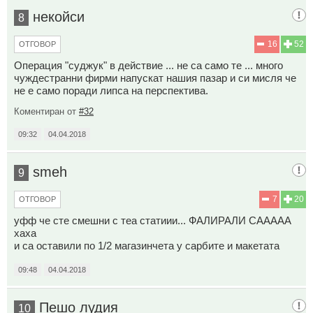
некойси
8
16
52
ОТГОВОР
Операция "суджук" в действие ... не са само те ... много
чуждестранни фирми напускат нашия пазар и си мисля че
не е само поради липса на перспектива.
Коментиран от
#32
09:32
04.04.2018
smeh
9
7
20
ОТГОВОР
уфф че сте смешни с теа статиии... ФАЛИРАЛИ СААААА
хаха
и са оставили по 1/2 магазинчета у сарбите и макетата
09:48
04.04.2018
Пешо лудия
10