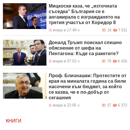
Мицкоски каза, че „източната
съседка“ България се е
ангажирала с изграждането на
третия участък от Коридор 8
вчера в 17:49 ч.
16
7 011
Доналд Тръмп поискал спешно
обяснение от шефа на
Пентагона: Къде са ракетите?
вчера в 07:52 ч.
79
6 416
Проф. Близнашки: Протестите от
края на миналата година са били
насочени към бюджет, за който
се казва, че е по-добър от
сегашния
вчера в 22:05 ч.
37
6 372
КНИГИ