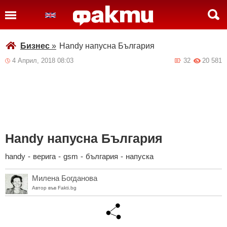
Бизнес
»
Handy напусна България
4 Април, 2018 08:03
32
20 581
Handy напусна България
handy
-
верига
-
gsm
-
българия
-
напуска
Милена Богданова
Автор във Fakti.bg