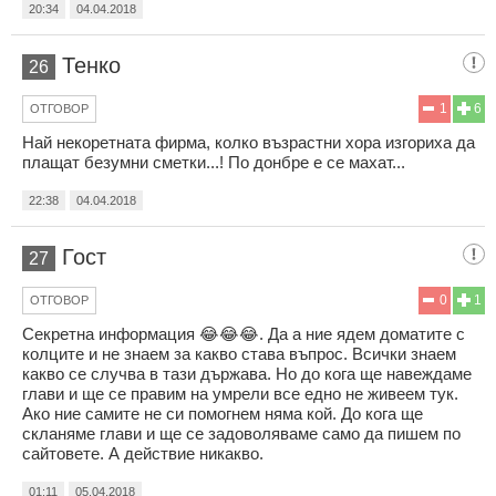
20:34
04.04.2018
Тенко
26
1
6
ОТГОВОР
Най некоретната фирма, колко възрастни хора изгориха да
плащат безумни сметки...! По донбре е се махат...
22:38
04.04.2018
Гост
27
0
1
ОТГОВОР
Секретна информация 😂😂😂. Да а ние ядем доматите с
колците и не знаем за какво става въпрос. Всички знаем
какво се случва в тази държава. Но до кога ще навеждаме
глави и ще се правим на умрели все едно не живеем тук.
Ако ние самите не си помогнем няма кой. До кога ще
скланяме глави и ще се задоволяваме само да пишем по
сайтовете. А действие никакво.
01:11
05.04.2018