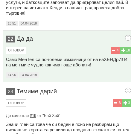
услуги, и батковците започват да придърпват целия пай. В
интерес на истината Хенди в нашият град правеха добра
търговия!
13:51
04.04.2018
Да да
22
4
18
ОТГОВОР
Само МенТел са по-големи измамници от на наХЕНДрИ! И
на мен ми е чудно как имат още абонати!
14:56
04.04.2018
Темиме дарий
23
6
3
ОТГОВОР
До коментар
#19
от "Бай Хой":
Значи глей са това че си беден е ясно не разбирам що
пискаш че хората са решили да продават стоката си на тея