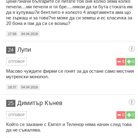
цени?значи българите се питате тоя оня колко зема колко
печели....ми печели и ти бре.....някои да ти бута стоката им
да я купуваш?и бентлито е колкото 4 апартамента ама що
не зъркаш и за това?че може да си земеш и ес класичка за
20 бона и пак да си се возиш?
17:58
04.04.2018
Лупи
24
6
8
ОТГОВОР
Масово чуждите фирми се гонят за да остане само местния
мутренски монопол.
18:37
04.04.2018
Димитър Кънев
25
0
5
ОТГОВОР
Който се захване с Емтел и Теленор няма начин след това
да не съжалява.