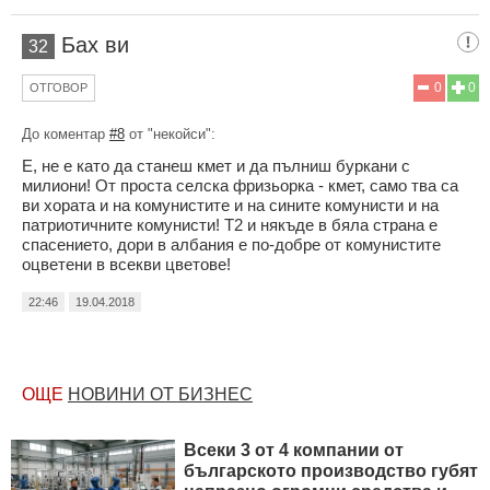
Бах ви
32
0
0
ОТГОВОР
До коментар
#8
от "некойси":
Е, не е като да станеш кмет и да пълниш буркани с
милиони! От проста селска фризьорка - кмет, само тва са
ви хората и на комунистите и на сините комунисти и на
патриотичните комунисти! Т2 и някъде в бяла страна е
спасението, дори в албания е по-добре от комунистите
оцветени в всекви цветове!
22:46
19.04.2018
ОЩЕ
НОВИНИ ОТ БИЗНЕС
Всеки 3 от 4 компании от
българското производство губят