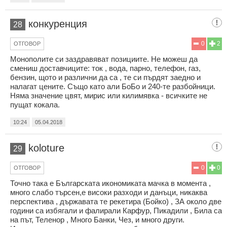
конкуренция
28
0
2
ОТГОВОР
Монополите си заздравяват позициите. Не можеш да
смениш доставчиците: ток , вода, парно, телефон, газ,
бензин, щото и различни да са , те си пърдят заедно и
налагат цените. Също като али БоБо и 240-те разбойници.
Няма значение цвят, мирис или килимявка - всичките не
пущат кокала.
10:24
05.04.2018
koloture
29
0
0
ОТГОВОР
Точно така е Българската икономиката мачка в момента ,
много слабо търсен,е високи разходи и данъци, никаква
перспектива , държавата те рекетира (Бойко) , ЗА около две
години са избягали и фалирали Карфур, Пикадили , Била са
на път, Теленор , Много Банки, Чез, и много други.