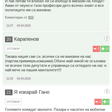
И пак питам ти влизал ли си изобщо в магазин на Хенди?
Аман от неуки и тъпи професори дето всичко знаят и все
политиците им са виновни.
Коментиран от
#23
11:07
04.04.2018
Карапенов
20
2
10
ОТГОВОР
Такава нация сме си ,всички са ни виновни на нас
(партии,примиери,комшиии).Обаче май никой не осъзнава
че всички тези депутати и управници са огледало на нас и
най-вече на нашия манталитет!!!
11:20
04.04.2018
Я изкарай Гано
21
1
4
ОТГОВОР
Големите изяждат малките. Пазара е наситен на мобилни