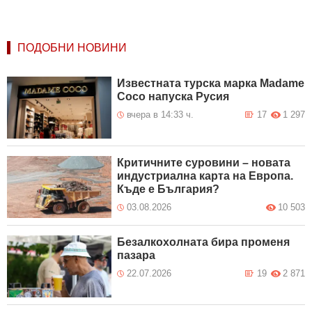
ПОДОБНИ НОВИНИ
Известната турска марка Madame
Coco напуска Русия
вчера в 14:33 ч.
17
1 297
Критичните суровини – новата
индустриална карта на Европа.
Къде е България?
03.08.2026
10 503
Безалкохолната бира променя
пазара
22.07.2026
19
2 871