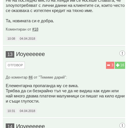
Не на последно място на Хенди им се носеше славата, че
злоупотребяват с лични данни на клиентите си, които често
се оказваха с изтеглен кредит на тяхно име.
Та, новината си е добра.
Коментиран от
#18
10:08
04.04.2018
Иоуееееее
13
3
16
ОТГОВОР
До коментар
#4
от "Темиме дарий":
Елементарна пропаганда му се вика.
Трябва да си безкрайно тъп че да не видиш как един или
най много двама платени малумници си пишат на кило едни
и същи глупости.
10:31
04.04.2018
Иоуееееее
14