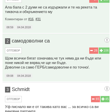
Ала бала с 2 думи не са издържали и те на рекета та
тиквоча и обкръжението му
Коментиран от
#16
,
#31
08:59
04.04.2018
самодоволни са
2
26
106
ОТГОВОР
Щом всички бягат означава,че тук няма да ни бъде или
поне никой не вярва,че ще ни бъде.
Доволни са само ГЕРБ/самодоволни е по точно/.
09:08
04.04.2018
Schmidt
3
65
45
ОТГОВОР
Уф писнало ми е от такива като вас ... за всичко са ви
виновни партиите...