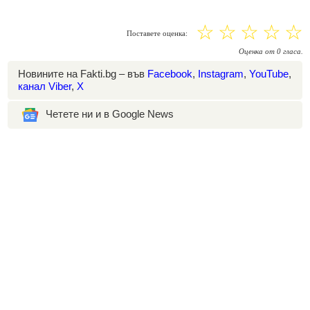
☆
☆
☆
☆
☆
Поставете оценка:
Оценка
от
0
гласа.
Новините на Fakti.bg – във
Facebook
,
Instagram
,
YouTube
,
канал Viber
,
X
Четете ни и в Google News