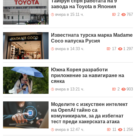
Тайфун спря работата на 9
завода на Toyota в Япония
вчера в 15:11 ч.
2
767
Известната турска марка Madame
Coco напуска Русия
вчера в 14:33 ч.
17
1 297
Южна Корея разработи
приложение за навигиране на
сянка
вчера в 13:21 ч.
2
903
Моделите с изкуствен интелект
на OpenAI тайно са
комуникирали, за да избегнат
тест преди хакерската атака
вчера в 12:47 ч.
11
1 256