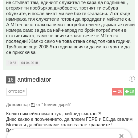
не стъпват там, единият служител те кара да подпишеш,
вторият ти пребърква джобовете, третият ти събува
обувките, и после викат ми вие бяхте съгласни. И от къде
намираха тия служители готови да продадат и майките си.
А МТел вече толкова нямат потребители че държат активни
номера само за да са най-напред по брой потребители в
статистиката, само че всички знаят вече че МТел са
последни! Жалко само че това стана след толкова години.
Трябваше още 2008-9та година всички да им го турят и да
се приключва!
10:37
04.04.2018
antimediator
16
26
18
ОТГОВОР
До коментар
#1
от "Темиме дарий":
Колко никнейма имаш тук , хибрид смотан ?!
Днес какво е поръчението, да плюем ГЕРБ и ЕС,да хвалим
Москва и да обясняваме колко са зле краварите !
Всички руски подлоги пращите от много интелект.
×