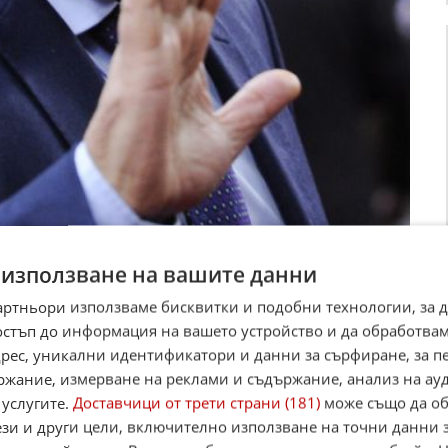
 използване на вашите данни
артньори използваме бисквитки и подобни технологии, за 
остъп до информация на вашето устройство и да обработва
адрес, уникални идентификатори и данни за сърфиране, за 
ржание, измерване на реклами и съдържание, анализ на ау
 услугите.
Доставчици от трети страни (181)
може също да об
ези и други цели, включително използване на точни данни 