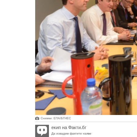
Снимки: ЕПА/БГНЕС
екип на Факти.бг
Да извадим фактите наяве