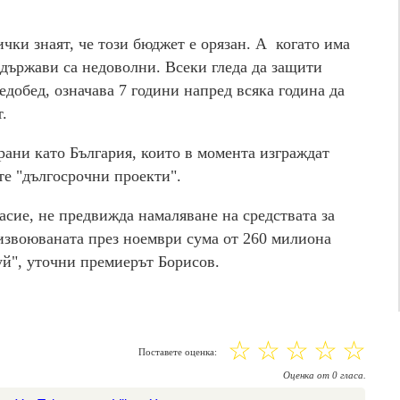
чки знаят, че този бюджет е орязан. А когато има
 държави са недоволни. Всеки гледа да защити
едобед, означава 7 години напред всяка година да
.
трани като България, които в момента изграждат
те "дългосрочни проекти".
асие, не предвижда намаляване на средствата за
 извоюваната през ноември сума от 260 милиона
уй", уточни премиерът Борисов.
☆
☆
☆
☆
☆
Поставете оценка:
Оценка
от
0
гласа.