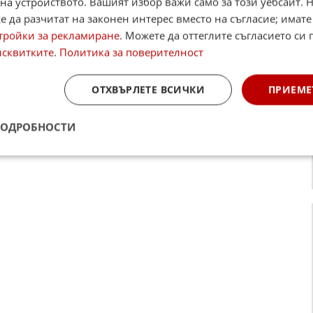
на устройството. Вашият избор важи само за този уебсайт. 
 да разчитат на законен интерес вместо на съгласие; имате
тройки за рекламиране
. Можете да оттеглите съгласието си 
исквитките
.
Политика за поверителност
 президента на Европейския съвет Херман ван
ОТХВЪРЛЕТЕ ВСИЧКИ
ПРИЕМЕ
еркел, че България е страната, която ще получи
а ЕС и средствата ще бъдат повече в сравнение с
ПОДРОБНОСТИ