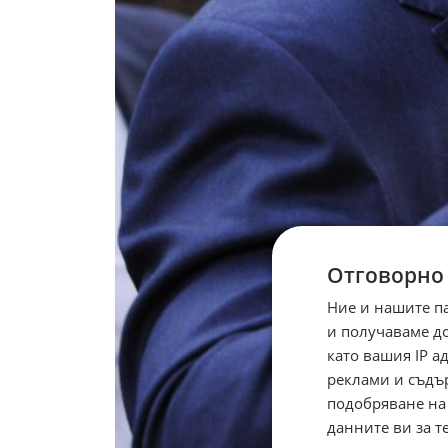
Отговорно
Ние и нашите п
и получаваме д
като вашия IP 
реклами и съдъ
подобряване на
данните ви за т