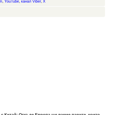
am
,
YouTube
,
канал Viber
,
X
 с Китай: Откъде Европа ще вземе парите, които