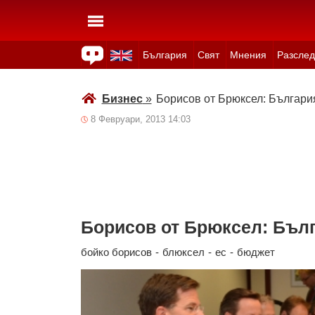
България
Свят
Мнения
Разслед
Здраве
Времето
Анкети
Вицове
Куизове
Бизнес
»
Борисов от Брюксел: Българи
8 Февруари, 2013 14:03
Борисов от Брюксел: Бълг
бойко борисов
-
блюксел
-
ес
-
бюджет