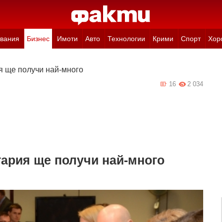
вания
Бизнес
Имоти
Авто
Технологии
Крими
Спорт
Хор
я ще получи най-много
16
2 034
ария ще получи най-много