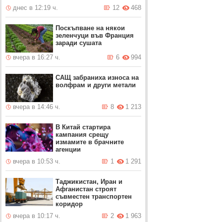
днес в 12:19 ч.
12
468
Поскъпване на някои
зеленчуци във Франция
заради сушата
вчера в 16:27 ч.
6
994
САЩ забраниха износа на
волфрам и други метали
вчера в 14:46 ч.
8
1 213
В Китай стартира
кампания срещу
измамите в брачните
агенции
вчера в 10:53 ч.
1
1 291
Таджикистан, Иран и
Афганистан строят
съвместен транспортен
коридор
вчера в 10:17 ч.
2
1 963