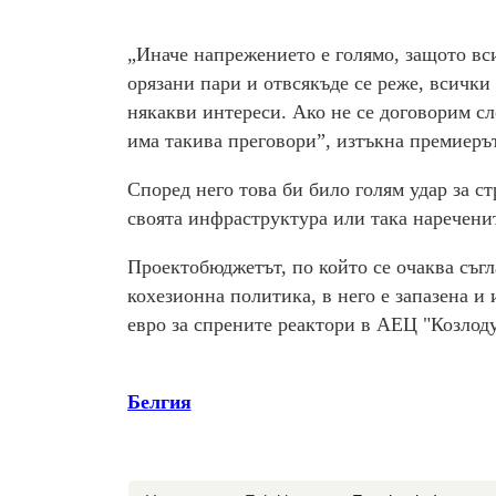
„Иначе напрежението е голямо, защото вси
орязани пари и отвсякъде се реже, всички
някакви интереси. Ако не се договорим сл
има такива преговори”, изтъкна премиерът
Според него това би било голям удар за с
своята инфраструктура или така наречени
Проектобюджетът, по който се очаква съгл
кохезионна политика, в него е запазена и
евро за спрените реактори в АЕЦ "Козлод
Белгия