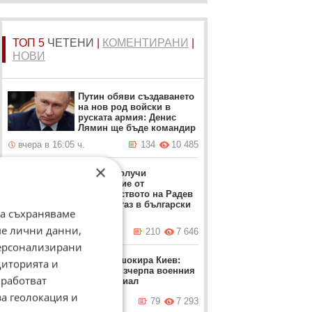
ТОП 5
ЧЕТЕНИ
|
КОМЕНТИРАНИ
|
НОВИ
Путин обяви създаването
на нов род войски в
руската армия: Денис
Лямин ще бъде командир
вчера в 16:05 ч.
134
10 485
×
Турция получи
разрешение от
правителството на Радев
да търси газ в български
да съхраняваме
води
ме лични данни,
вчера в 15:07 ч.
210
7 646
персонализирани
Залужни шокира Киев:
диторията и
Украйна изчерпа военния
работват
си потенциал
за геолокация и
днес в 05:49 ч.
79
7 293