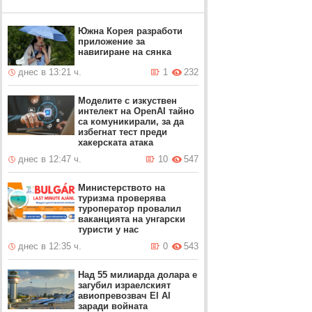
Южна Корея разработи
приложение за
навигиране на сянка
днес в 13:21 ч.
1
232
Моделите с изкуствен
интелект на OpenAI тайно
са комуникирали, за да
избегнат тест преди
хакерската атака
днес в 12:47 ч.
10
547
Министерството на
туризма проверява
туроператор провалил
ваканцията на унгарски
туристи у нас
днес в 12:35 ч.
0
543
Над 55 милиарда долара е
загубил израелският
авиопревозвач El Al
заради войната