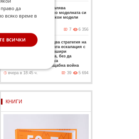
Някои
 право да
BMW намалява
значително моделната си
по всяко време в
гама. Ето кои модели
отпадат
вчера в 20:20 ч.
7
6 356
ТЕ ВСИЧКИ
Иран следва стратегия на
пресметната ескалация с
цел да разшири
конфликта, без да
предизвика
пълномащабна война
вчера в 18:45 ч.
39
5 694
КНИГИ