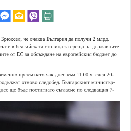
Брюксел, че очаква България да получи 2 млрд.
рът е в белгийската столица за среща на държавните
ните от ЕС за обсъждане на европейския бюджет до
менно прекъснато чак днес към 11.00 ч. след 20-
продължат отново следобед. Българският министър-
днес ще бъде постигнато съгласие по следващия 7-