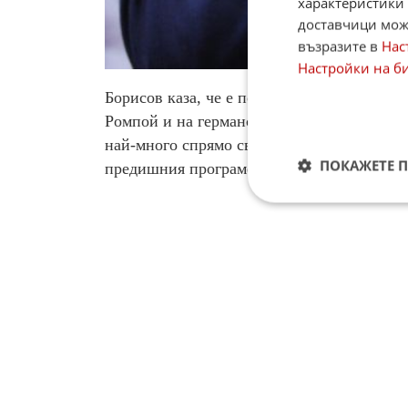
характеристики 
доставчици може
възразите в
Нас
Настройки на б
Борисов каза, че е получил уверението на
Ромпой и на германския канцлер Ангела М
най-много спрямо своя принос в бюджета н
ПОКАЖЕТЕ 
предишния програмен период.