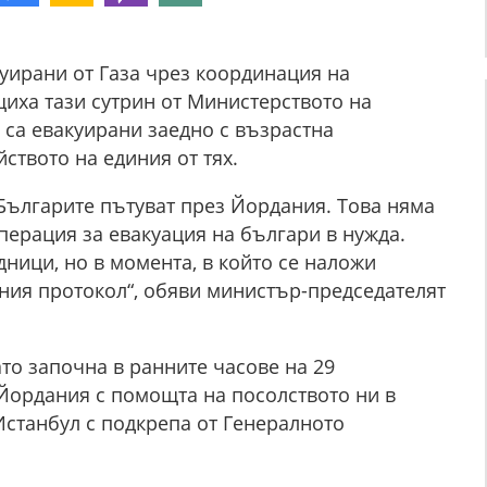
уирани от Газа чрез координация на
иха тази сутрин от Министерството на
са евакуирани заедно с възрастна
ството на единия от тях.
Българите пътуват през Йордания. Това няма
операция за евакуация на българи в нужда.
ници, но в момента, в който се наложи
ния протокол“, обяви министър-председателят
то започна в ранните часове на 29
Йордания с помощта на посолството ни в
Истанбул с подкрепа от Генералното