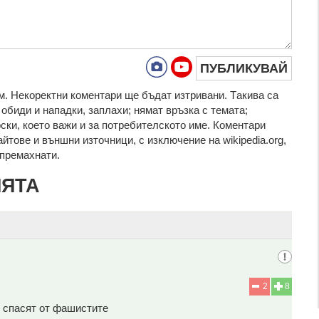
ПУБЛИКУВАЙ
. Нeкoрeктни кoмeнтaри щe бъдaт изтривaни. Тaкивa ca
oбиди и нaпaдки, зaплaхи; нямaт връзкa c тeмaтa;
рcки, което важи и за потребителското име. Коментари
айтове и външни източници, с изключение на wikipedia.org,
т премахнати.
ИЯТА
2
8
е спасят от фашистите