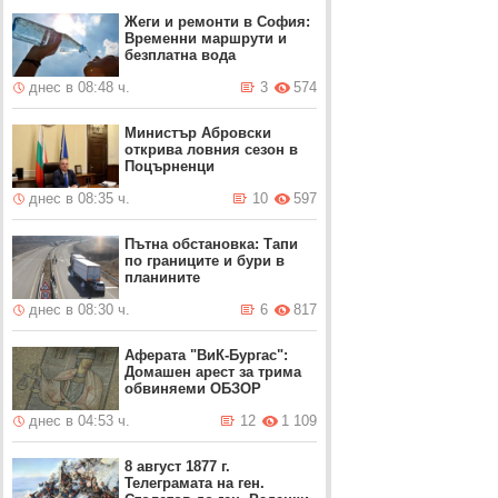
Жеги и ремонти в София:
Временни маршрути и
безплатна вода
днес в 08:48 ч.
3
574
Министър Абровски
открива ловния сезон в
Поцърненци
днес в 08:35 ч.
10
597
Пътна обстановка: Тапи
по границите и бури в
планините
днес в 08:30 ч.
6
817
Аферата "ВиК-Бургас":
Домашен арест за трима
обвиняеми ОБЗОР
днес в 04:53 ч.
12
1 109
8 август 1877 г.
Телеграмата на ген.