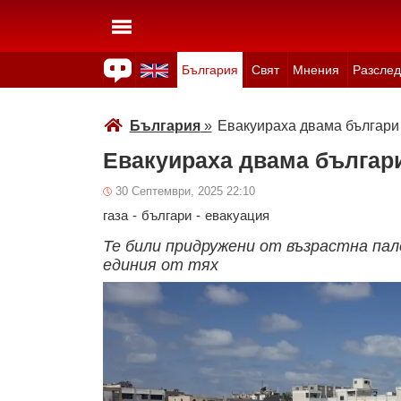
България
Свят
Мнения
Разслед
Здраве
Времето
Анкети
Вицове
Куизове
България
»
Евакуираха двама българи 
Евакуираха двама българи
30 Септември, 2025 22:10
газа
-
българи
-
евакуация
Те били придружени от възрастна пал
единия от тях