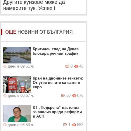
Другите куизове може да
намерите тук. Успех !
ОЩЕ
НОВИНИ ОТ БЪЛГАРИЯ
Критичен спад на Дунав
блокира речния трафик
днес в 09:51 ч.
0
48
Край на двойните етикети:
От утре цените са само в
евро
днес в 08:57 ч.
50
876
КТ „Подкрепа“ настоява
за анализ преди реформи
в АСП
днес в 08:53 ч.
1
552