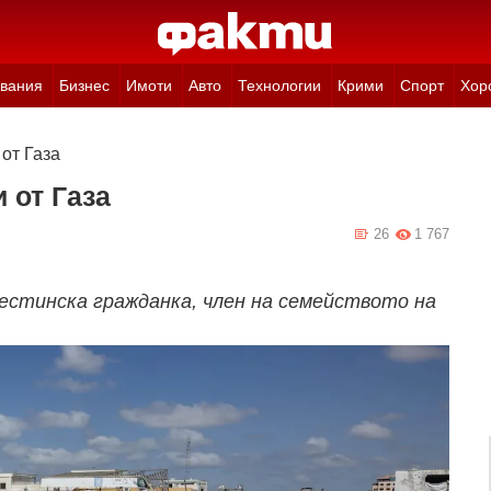
вания
Бизнес
Имоти
Авто
Технологии
Крими
Спорт
Хор
от Газа
 от Газа
26
1 767
естинска гражданка, член на семейството на