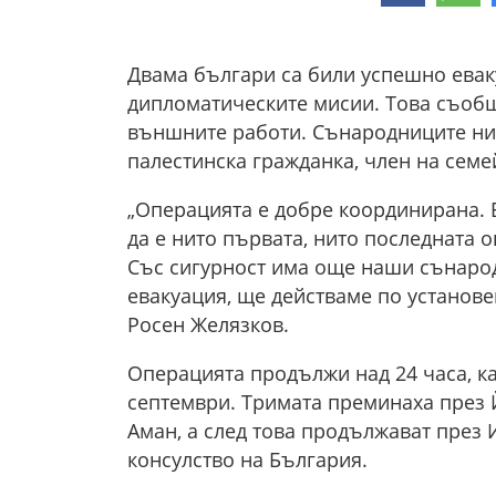
Двама българи са били успешно евак
дипломатическите мисии. Това съобщ
външните работи. Сънародниците ни 
палестинска гражданка, член на семей
„Операцията е добре координирана. 
да е нито първата, нито последната 
Със сигурност има още наши сънарод
евакуация, ще действаме по установе
Росен Желязков.
Операцията продължи над 24 часа, ка
септември. Тримата преминаха през 
Аман, а след това продължават през 
консулство на България.