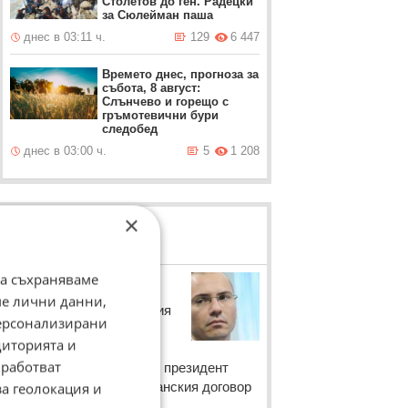
Столетов до ген. Радецки
за Сюлейман паша
днес в 03:11 ч.
129
6 447
Времето днес, прогноза за
събота, 8 август:
Слънчево и горещо с
гръмотевични бури
следобед
днес в 03:00 ч.
5
1 208
×
ЛОВЦИ НА БИСЕРИ
да съхраняваме
Ангел Джамбазки
ме лични данни,
Депутатът в Европейския
персонализирани
парламент Ангел
диторията и
Джамбазки коментира
работват
претенциите на турския президент
Реджеп Ердоган за Лозанския договор
за геолокация и