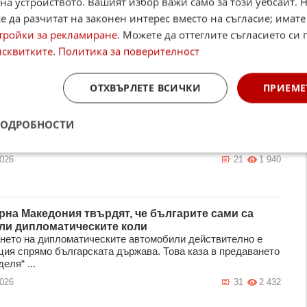
на устройството. Вашият избор важи само за този уебсайт. 
раждане“ излязоха с декларация във връзка с
 да разчитат на законен интерес вместо на съгласие; имате
аването на правомощията на автономно-териториалната
Гагаузия. Депутат ...
тройки за рекламиране
. Можете да оттеглите съгласието си 
2026
39
3 712
исквитките
.
Политика за поверителност
ОТХВЪРЛЕТЕ ВСИЧКИ
ПРИЕМЕ
чо Дечев: Песимист съм за промяна в здравната
а, като виждам на какви кадри се залага
от хората, които се надяваха след промяната на
ПОДРОБНОСТИ
еската ситуация, вече има 130 депутати, които да
 нещата, но вече ставам песим ...
2026
21
1 940
рна Македония твърдят, че българите сами са
ли дипломатическите коли
нето на дипломатическите автомобили действително е
ция спрямо българската държава. Това каза в предаването
еля“ ...
2026
31
2 432