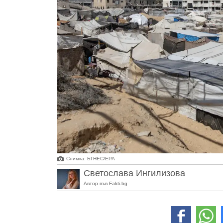
Снимка: БГНЕС/ЕРА
Светослава Ингилизова
Автор във Fakti.bg