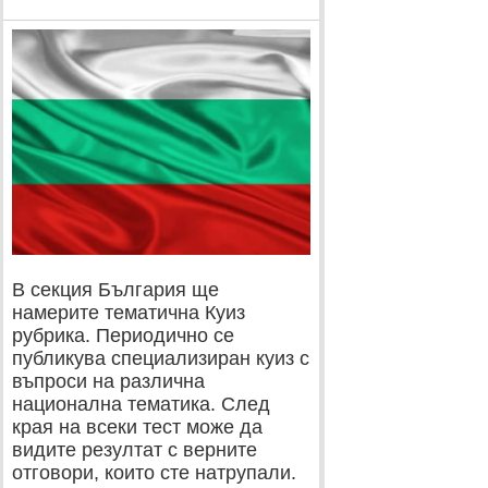
В секция България ще
намерите тематична Куиз
рубрика. Периодично се
публикува специализиран куиз с
въпроси на различна
национална тематика. След
края на всеки тест може да
видите резултат с верните
отговори, които сте натрупали.