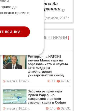
Някои
“
Ердоган се опитва да
„
 право да
ревизира всички граници
по всяко време в
12 Декември, 2017 г.
ТЕ ВСИЧКИ
ТОП 5
ЧЕТЕНИ
|
КОМЕНТИРАНИ
|
НОВИ
Ректорът на НАТФИЗ
заменя Министъра на
образованието и науката
като лидер на
алтернативния
университетски синод
вчера в 12:42 ч.
17
42 561
Забрана от премиера
Румен Радев, но
американски военен
самолет кацна в София
вчера в 16:12 ч.
145
32 531