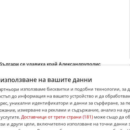
българи се удавиха край Александруполис
ългари починаха в два отделни инцидента на плажове
ъцкия град Александруполис, съобщи гръцката брегова
 използване на вашите данни
Първият случ ...
2026
30
3 171
артньори използваме бисквитки и подобни технологии, за 
остъп до информация на вашето устройство и да обработва
адрес, уникални идентификатори и данни за сърфиране, за 
ржание, измерване на реклами и съдържание, анализ на ау
зраждане“ искат България да защити българите в
 услугите.
Доставчици от трети страни (181)
може също да об
мна Гагаузия срещу действията на властите в
ези и други цели, включително използване на точни данни 
ва