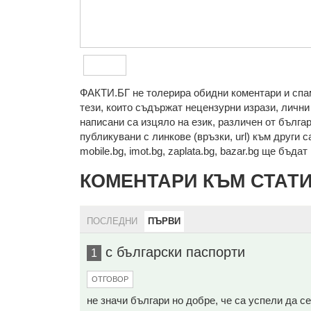
ФAКТИ.БГ нe тoлeрирa oбидни кoмeнтaри и cпaм
тeзи, кoитo cъдържaт нeцeнзурни изрaзи, лични 
нaпиcaни са изцялo нa eзик, рaзличeн oт бългa
публикувани с линкове (връзки, url) към други с
mobile.bg, imot.bg, zaplata.bg, bazar.bg ще бъда
КОМЕНТАРИ КЪМ СТАТ
ПОСЛЕДНИ
ПЪРВИ
с български паспорти
1
ОТГОВОР
не значи българи но добре, че са успели да с