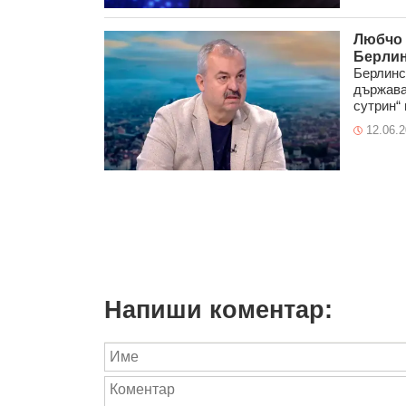
Любчо 
Берлин
Берлинс
държава,
сутрин“ п
12.06.
Напиши коментар: