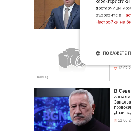
характеристики 
От „Въз
доставчици може
огранич
единица 
възразите в
Нас
24.07.
Настройки на б
Д-р Де
систем
Аз съм 
ПОКАЖЕТЕ 
политич
променят
13.07.
В Севе
запали
Запалва
провока
„Тази нед
21.06.