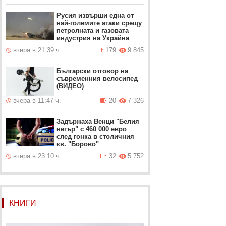
Русия извърши една от
най-големите атаки срещу
петролната и газовата
индустрия на Украйна
вчера в 21:39 ч.
179
9 845
Български отговор на
съвременния велосипед
(ВИДЕО)
вчера в 11:47 ч.
20
7 326
Задържаха Венци "Белия
негър" с 460 000 евро
след гонка в столичния
кв. "Борово"
вчера в 23:10 ч.
32
5 752
КНИГИ