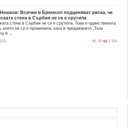
Нешков: Всички в Брюксел подценяват риска, че
ската стена в Сърбия не се е срутила
ката стена в Сърбия не се е срутила. Това е единствената
 която не се е променила, каза в предаването „Тази
о б ...
2026
18
2 184