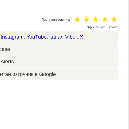
☆
☆
☆
☆
☆
Поставете оценка:
Оценка
5
от
3
гласа.
,
Instagram
,
YouTube
,
канал Viber
,
X
case
Alerts
итан източник в Google