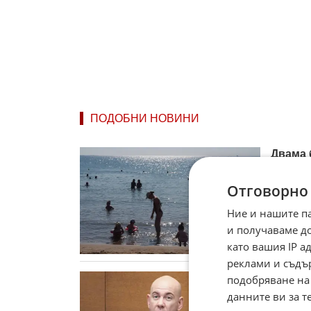
ПОДОБНИ НОВИНИ
Двама 
Двама б
край гр
Отговорно
охрана. 
27.07.
Ние и нашите п
и получаваме д
като вашия IP 
реклами и съдъ
От „Въ
подобряване на
автоно
данните ви за т
Молдо