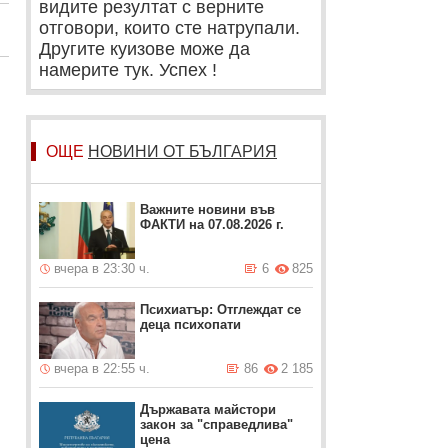
видите резултат с верните
отговори, които сте натрупали.
Другите куизове може да
намерите тук. Успех !
ОЩЕ
НОВИНИ ОТ БЪЛГАРИЯ
Важните новини във
ФАКТИ на 07.08.2026 г.
вчера в 23:30 ч.
6
825
Психиатър: Отглеждат се
деца психопати
вчера в 22:55 ч.
86
2 185
Държавата майстори
закон за "справедлива"
цена