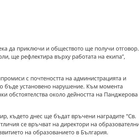
Нека да приключи и обществото ще получи отговор.
рли, ще рефлектира върху работата на екипа”,
мпромиси с почтеността на администрацията и
ако бъде установено нарушение. Към момента
чки обстоятелства около дейността на Панджерова
ир, където днес ще бъдат връчени наградите "Св.
тличия се връчват на директори на образователн
азвитието на образованието в България.