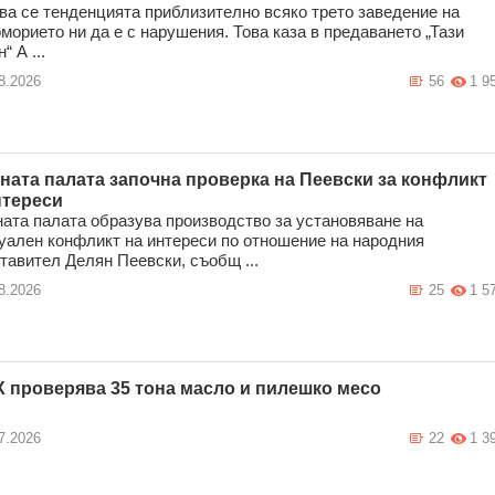
ва се тенденцията приблизително всяко трето заведение на
морието ни да е с нарушения. Това каза в предаването „Тази
“ А ...
8.2026
56
1 9
ната палата започна проверка на Пеевски за конфликт
нтереси
ата палата образува производство за установяване на
уален конфликт на интереси по отношение на народния
тавител Делян Пеевски, съобщ ...
8.2026
25
1 5
 проверява 35 тона масло и пилешко месо
7.2026
22
1 3