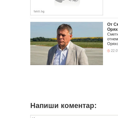
От С
Орях
Сметн
отнем
Оряхо
22.0
Напиши коментар: