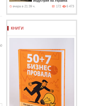
индустрия на Украйна
вчера в 21:39 ч.
172
6 473
КНИГИ
50