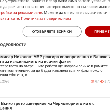
на устройството. Вашият избор важи само за този уебсайт. 
 да разчитат на законен интерес вместо на съгласие; имате
тройки за рекламиране
. Можете да оттеглите съгласието си 
исквитките
.
Политика за поверителност
ОТХВЪРЛЕТЕ ВСИЧКИ
ПРИЕМЕ
ПОДРОБНОСТИ
комисар Николов: МВР реагира своевременно в Банско 
ти за изясняването на всички факти
терството на вътрешните работи ще направи всичко в рамките
оите компетенции, за да бъдат изяснени всички факти около
сния сблъсък, в ...
8.2026
67
1 7
 Всяко трето заведение на Черноморието ни е с
шения