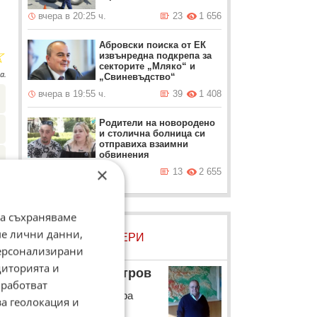
вчера в 20:25 ч.
23
1 656
Абровски поиска от ЕК
☆
извънредна подкрепа за
секторите „Мляко“ и
а.
„Свиневъдство“
вчера в 19:55 ч.
39
1 408
Родители на новородено
и столична болница си
отправиха взаимни
обвинения
×
вчера в 19:25 ч.
13
2 655
да съхраняваме
ме лични данни,
ЛОВЦИ НА БИСЕРИ
персонализирани
диторията и
Божидар Димитров
работват
Историкът коментира
за геолокация и
опитът за преврат в