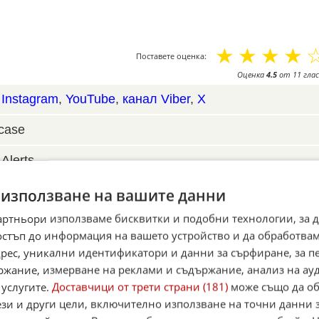
☆
☆
☆
☆
Поставете оценка:
Оценка
4.5
от
11
глас
,
Instagram
,
YouTube
,
канал Viber
,
X
case
Alerts
итан източник в Google
 използване на вашите данни
артньори използваме бисквитки и подобни технологии, за 
остъп до информация на вашето устройство и да обработва
адрес, уникални идентификатори и данни за сърфиране, за 
ржание, измерване на реклами и съдържание, анализ на ау
 услугите.
Доставчици от трети страни (181)
може също да об
ези и други цели, включително използване на точни данни 