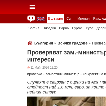
България
Свят
Мнения
Разслед
Здраве
Времето
Анкети
Вицове
Куизове
София
Пловдив
Варна
Бургас
Русе
Добри
Смолян
Плевен
Велико Търново
Силистра
България
»
Всички градове
»
Проверя
Проверяват зам.-министър
интереси
11 Май, 2026 12:20
проверка
-
заместник-министър
-
конфликт на 
Случаят е свързан с оценки на Ася Па
стойност над 1,6 млн. евро, за които 
нейния съпруг