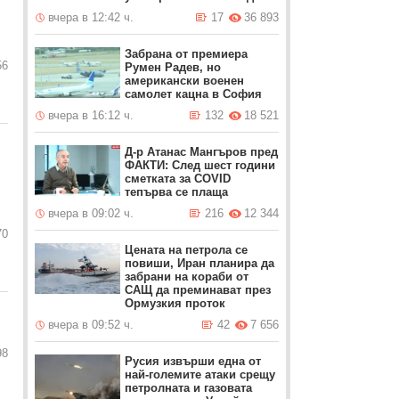
вчера в 12:42 ч.
17
36 893
Забрана от премиера
56
Румен Радев, но
американски военен
самолет кацна в София
вчера в 16:12 ч.
132
18 521
Д-р Атанас Мангъров пред
ФАКТИ: След шест години
сметката за COVID
тепърва се плаща
вчера в 09:02 ч.
216
12 344
70
Цената на петрола се
повиши, Иран планира да
забрани на кораби от
САЩ да преминават през
Ормузкия проток
вчера в 09:52 ч.
42
7 656
98
Русия извърши една от
най-големите атаки срещу
петролната и газовата