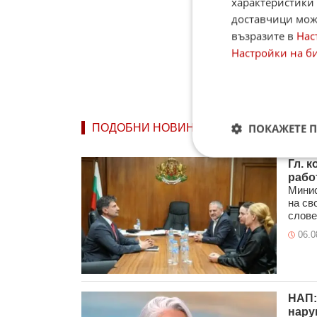
характеристики 
доставчици може
възразите в
Нас
Настройки на б
ПОКАЖЕТЕ 
ПОДОБНИ НОВИНИ
Гл. 
рабо
Минис
на св
слове
06.0
НАП:
нару