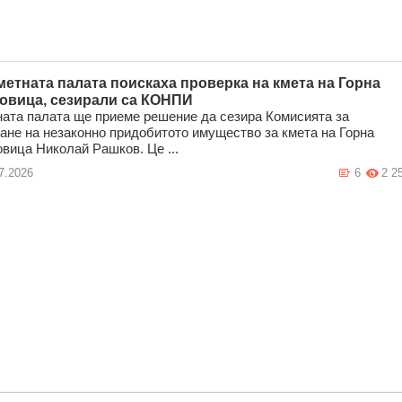
метната палата поискаха проверка на кмета на Горна
овица, сезирали са КОНПИ
ата палата ще приеме решение да сезира Комисията за
ане на незаконно придобитото имущество за кмета на Горна
вица Николай Рашков. Це ...
7.2026
6
2 2