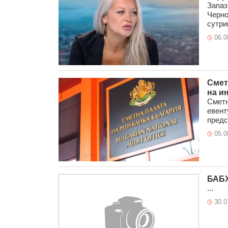
Запаз
Черно
сутрин
06.0
Смет
на и
Сметн
евент
предс
05.0
БАБХ
...
30.0