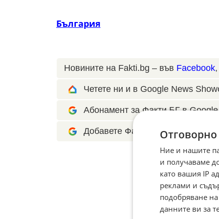
България
Новините на Fakti.bg – във
Facebook
Четете ни и в Google News Show
Абонамент за Факти.БГ в Google 
Добавете Факти.БГ като предпоч
Отговорно
Ние и нашите п
и получаваме д
като вашия IP 
реклами и съдъ
подобряване на
данните ви за т