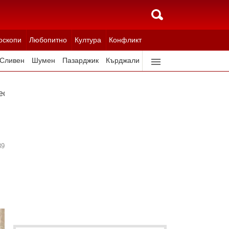
оскопи
Любопитно
Култура
Конфликт
Сливен
Шумен
Пазарджик
Кърджали
Ловеч
Всички градове
еси
89