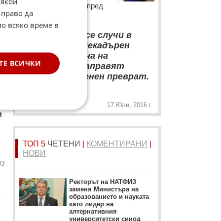
Някои
южната ни съседка пред
 право да
Bulgaria ON AIR:
по всяко време в
“
Това, което се случи в
Турция, беше некадърен
опит от страна на
ТЕ ВСИЧКИ
военните да направят
ефективен военен преврат.
„
17 Юли, 2016 г.
и
ТОП 5
ЧЕТЕНИ
|
КОМЕНТИРАНИ
|
НОВИ
03
Ректорът на НАТФИЗ
заменя Министъра на
образованието и науката
като лидер на
алтернативния
университетски синод