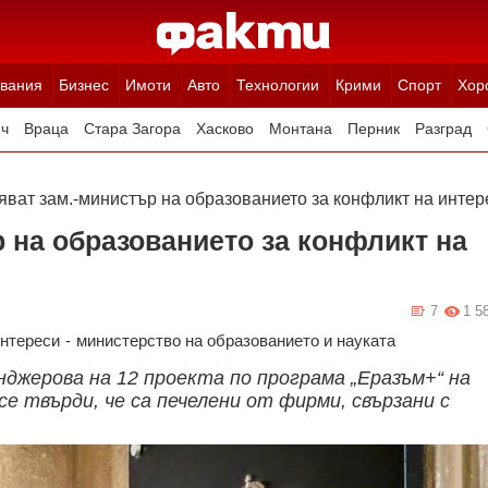
вания
Бизнес
Имоти
Авто
Технологии
Крими
Спорт
Хор
ч
Враца
Стара Загора
Хасково
Монтана
Перник
Разград
Ямбол
Благоевград
Габрово
Видин
Кюстендил
Търговище
ват зам.-министър на образованието за конфликт на интер
 на образованието за конфликт на
7
1 5
интереси
-
министерство на образованието и науката
нджерова на 12 проекта по програма „Еразъм+“ на
се твърди, че са печелени от фирми, свързани с