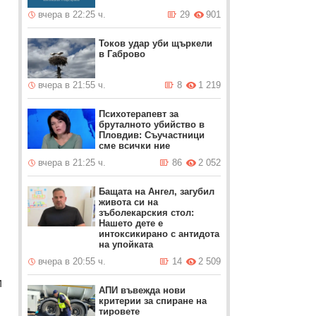
вчера в 22:25 ч.
29
901
Токов удар уби щъркели
в Габрово
вчера в 21:55 ч.
8
1 219
Психотерапевт за
бруталното убийство в
Пловдив: Съучастници
сме всички ние
вчера в 21:25 ч.
86
2 052
Бащата на Ангел, загубил
живота си на
зъболекарския стол:
Нашето дете е
интоксикирано с антидотa
на упойката
вчера в 20:55 ч.
14
2 509
и
АПИ въвежда нови
критерии за спиране на
тировете