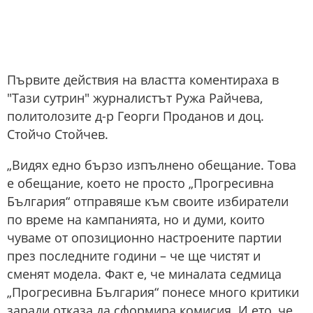
Първите действия на властта коментираха в
"Тази сутрин" журналистът Ружа Райчева,
политолозите д-р Георги Проданов и доц.
Стойчо Стойчев.
„Видях едно бързо изпълнено обещание. Това
е обещание, което не просто „Прогресивна
България“ отправяше към своите избиратели
по време на кампанията, но и думи, които
чуваме от опозиционно настроените партии
през последните години – че ще чистят и
сменят модела. Факт е, че миналата седмица
„Прогресивна България“ понесе много критики
заради отказа да сформира комисия. И ето, че