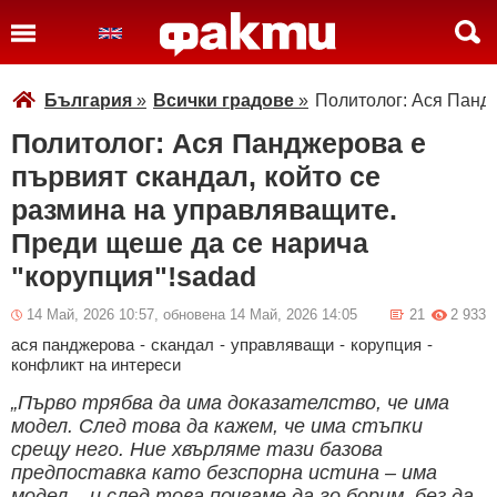
България
»
Всички градове
»
Политолог: Ася Пандж
Политолог: Ася Панджерова е
първият скандал, който се
размина на управляващите.
Преди щеше да се нарича
"корупция"!sadad
14 Май, 2026 10:57, обновена 14 Май, 2026 14:05
21
2 933
ася панджерова
-
скандал
-
управляващи
-
корупция
-
конфликт на интереси
„Първо трябва да има доказателство, че има
модел. След това да кажем, че има стъпки
срещу него. Ние хвърляме тази базова
предпоставка като безспорна истина – има
модел – и след това почваме да го борим, без да