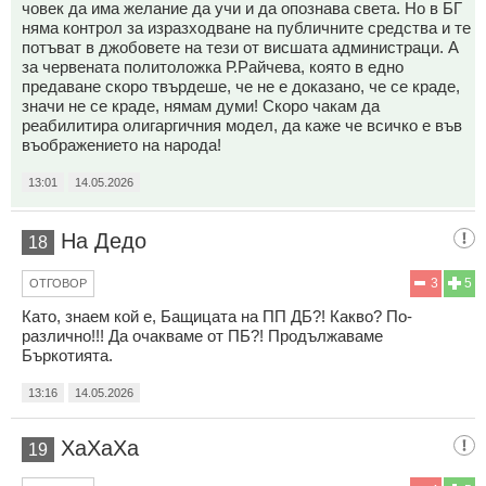
човек да има желание да учи и да опознава света. Но в БГ
няма контрол за изразходване на публичните средства и те
потъват в джобовете на тези от висшата администраци. А
за червената политоложка Р.Райчева, която в едно
предаване скоро твърдеше, че не е доказано, че се краде,
значи не се краде, нямам думи! Скоро чакам да
реабилитира олигаргичния модел, да каже че всичко е във
въображението на народа!
13:01
14.05.2026
На Дедо
18
3
5
ОТГОВОР
Като, знаем кой е, Бащицата на ПП ДБ?! Какво? По-
различно!!! Да очакваме от ПБ?! Продължаваме
Бъркотията.
13:16
14.05.2026
ХаХаХа
19