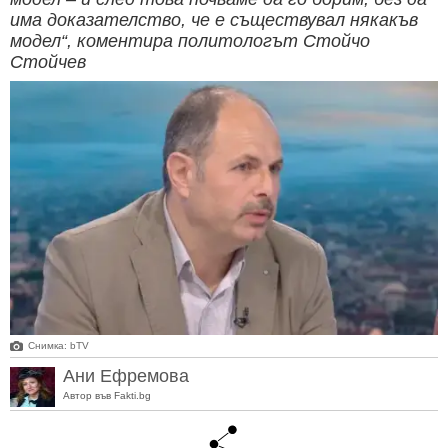
има доказателство, че е съществувал някакъв
модел“, коментира политологът Стойчо
Стойчев
Снимка: bTV
Ани Ефремова
Автор във Fakti.bg