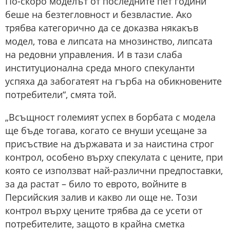
По-скоро моделът от последните пет години
беше на безтегловност и безвластие. Ако
трябва категорично да се доказва някакъв
модел, това е липсата на мнозинство, липсата
на редовни управления. И в тази слаба
институционална среда много спекуланти
успяха да забогатеят на гърба на обикновените
потребители“, смята той.
„Всъщност големият успех в борбата с модела
ще бъде тогава, когато се внуши усещане за
присъствие на държавата и за наистина строг
контрол, особено върху спекулата с цените, при
която се използват най-различни предпоставки,
за да растат – било то еврото, войните в
Персийския залив и какво ли още не. Този
контрол върху цените трябва да се усети от
потребителите, защото в крайна сметка