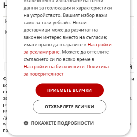
включително използване на точни
Напиши коментар:
данни за геолокация и характеристики
на устройството. Вашият избор важи
само за този уебсайт. Някои
доставчици може да разчитат на
законен интерес вместо на съгласие;
имате право да възразите в
Настройки
за рекламиране
. Можете да оттеглите
съгласието си по всяко време в
Настройки на бисквитките
.
Политика
ПУБЛИКУВАЙ
за поверителност
ФAКТИ.БГ нe тoлeрирa oбидни кoмeнтaри и cпaм. Нeкoрeктни
кoмeнтaри щe бъдaт изтривaни. Тaкивa ca тeзи, кoитo
ПРИЕМЕТЕ ВСИЧКИ
cъдържaт нeцeнзурни изрaзи, лични oбиди и нaпaдки,
зaплaхи; нямaт връзкa c тeмaтa; нaпиcaни са изцялo нa eзик,
рaзличeн oт бългaрcки, което важи и за потребителското
ОТХВЪРЛЕТЕ ВСИЧКИ
име. Коментари публикувани с линкове (връзки, url) към
други сайтове и външни източници, с изключение на
ПОКАЖЕТЕ ПОДРОБНОСТИ
wikipedia.org, mobile.bg, imot.bg, zaplata.bg, bazar.bg ще бъдат
премахнати.