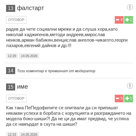
фалстарт
13
4
1
ОТГОВОР
радев да чете социални мрежи и да слуша хора,като
николай хаджигенов,методи андреев,мирослав
ненков,арман бабикян,венцислав ангелов-чикагото,георги
лазаров,евгений дайнов и др.!!!
12:29
14.05.2026
14
Този коментар е премахнат от модератор.
име
15
5
5
ОТГОВОР
Как така ПеПедофилите се опитвали да си припишат
някакви успехи в борбата с корупцията и разграждането на
модела боко-шиши?! Да не ци да имат предвид, че успяха
да се намърдат в скута на шиши?
12:33
14.05.2026