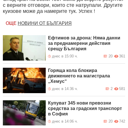
с верните отговори, които сте натрупали. Другите
куизове може да намерите тук. Успех !
ОЩЕ
НОВИНИ ОТ БЪЛГАРИЯ
Ефтимов за дрона: Няма данни
за преднамерени действия
срещу България
днес в 15:00 ч.
20
361
Горяща кола блокира
движението на магистрала
„Хемус“
днес в 14:36 ч.
2
581
Купуват 345 нови превозни
средства за градския транспорт
в София
днес в 14:06 ч.
20
742