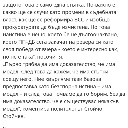
защото това е само една стъпка. По-важно е
какво ще се случи като промени в съдебната
власт, как ще се реформира ВСС и изобщо
прокуратурата да бъде изчистена. Но това
наистина е нещо, което беше дългоочаквано,
което ПП–ДБ сега закачат на ревера си като
своя победа от вчера - което е интересно как,
но не е така“, посочи тя.
„Първо трябва да има доказателство, че има
модел. След това да кажем, че има стъпки
срещу него. Ние хвърляме тази базова
предпоставка като безспорна истина – има
модел – и след това почваме да го борим, без да
има доказателство, че е съществувал някакъв
модел“, коментира политологът Стойчо
Стойчев.