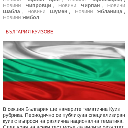
Новини
Чипровци
,
Новини
Чирпан
,
Новини
Шабла
,
Новини
Шумен
,
Новини
Ябланица
,
Новини
Ямбол
БЪЛГАРИЯ КУИЗОВЕ
В секция България ще намерите тематична Куиз
рубрика. Периодично се публикува специализиран
куиз с въпроси на различна национална тематика.
След края на всеки тест може да видите резултат