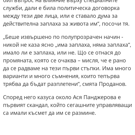
бил въпрос на влияние върху специалните
служби, дали е била политическа договорка
между тези две лица, или е ставало дума за
действителна заплаха за живота им“, посочи тя.
„Беше извършено по полупрозрачен начин -
никой не каза ясно „има заплаха, няма заплаха“,
имало ли е заплаха, или не. Що се отнася до
промяната, която се очаква – мисля, че е рано
да се радваме на тези първи стъпки. Има много
варианти и много съмнения, които тепърва
трябва да бъдат разплетени“, смята Проданов.
Според него казуса около Ася Панджерова е
първият скандал, който сегашните управляващи
са имали късмет да им се размине.