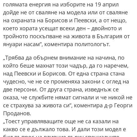
голямата енергия на изборите на 19 април
дойде не от сваляне на модела или от сваляне
на охраната на Борисов и Пеевски, а от нещо,
което хората усещат всеки ден – двойното и
тройното поскъпване на живота в България от
януари насам“, коментира политологът.
„Трябва да обърнем внимание на начина, по
който беше махнат този чадър, да го наречем,
над Пеевски и Борисов. От една страна стана
чудесно, че не се променяха закони с оглед на
две персони. От друга страна, изведнъж се
оказа, че службите нямат сигнали и че никой не
се страхува за живота си“, коментира д-р Георги
Проданов.
„Тоест управляващите още не са казали на
какво се е дължало това. И дали този модел е