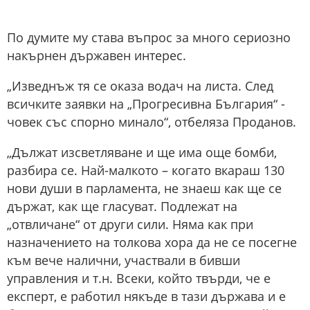
По думите му става въпрос за много сериозно
накърнен държавен интерес.
„Изведнъж тя се оказа водач на листа. След
всичките заявки на „Прогресивна България“ -
човек със спорно минало“, отбеляза Проданов.
„Дължат изсветляване и ще има още бомби,
разбира се. Най-малкото – когато вкараш 130
нови души в парламента, не знаеш как ще се
държат, как ще гласуват. Подлежат на
„отвличане“ от други сили. Няма как при
назначението на толкова хора да не се посегне
към вече налични, участвали в бивши
управления и т.н. Всеки, който твърди, че е
експерт, е работил някъде в тази държава и е