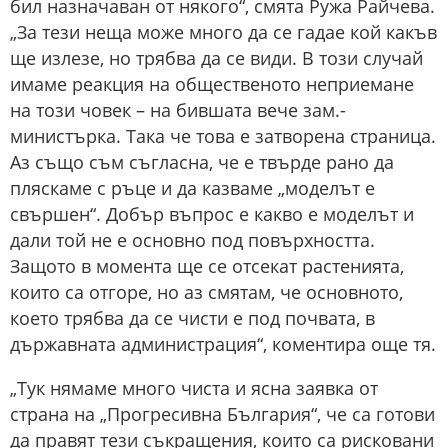
бил назначаван от някого“, смята Ружа Райчева.
„За тези неща може много да се гадае кой какъв
ще излезе, но трябва да се види. В този случай
имаме реакция на общественото неприемане
на този човек – на бившата вече зам.-
министърка. Така че това е затворена страница.
Аз също съм съгласна, че е твърде рано да
пляскаме с ръце и да казваме „моделът е
свършен“. Добър въпрос е какво е моделът и
дали той не е основно под повърхността.
Защото в момента ще се отсекат растенията,
които са отгоре, но аз смятам, че основното,
което трябва да се чисти е под почвата, в
държавната администрация“, коментира още тя.
„Тук нямаме много чиста и ясна заявка от
страна на „Прогресивна България“, че са готови
да правят тези съкращения, които са рисковани