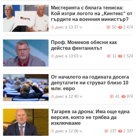
Мистерията с бялата тениска:
Кой изтри логото на „Кинтекс“ от
гърдите на военния министър?
днес в 13:37 ч.
50
2 474
Проф. Момеков обясни как
действа фентанилът
днес в 13:03 ч.
11
1 524
От началото на годината досега
депутатите ни струват близо 10
млн. евро
днес в 12:40 ч.
41
974
Тагарев за дрона: Има още една
версия, която не трябва да
изключваме
днес в 12:06 ч.
137
2 337