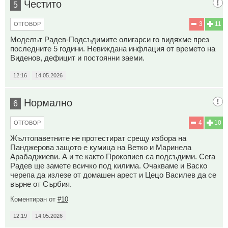
Честито
5
3
11
ОТГОВОР
Моделът Радев-Подсъдимите олигарси го видяхме през
последните 5 години. Невиждана инфлация от времето на
Виденов, дефицит и постоянни заеми.
12:16
14.05.2026
Нормално
6
4
10
ОТГОВОР
Жълтопаветните не протестират срещу избора на
Панджерова защото е кумица на Ветко и Маринела
Арабаджиеви. А и те както Прокопиев са подсъдими. Сега
Радев ще замете всичко под килима. Очакваме и Васко
черепа да излезе от домашен арест и Цецо Василев да се
върне от Сърбия.
Коментиран от
#10
12:19
14.05.2026