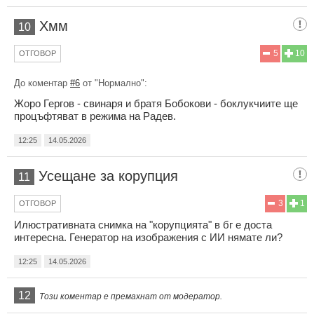
Хмм
10
5
10
ОТГОВОР
До коментар
#6
от "Нормално":
Жоро Гергов - свинаря и братя Бобокови - боклукчиите ще
процъфтяват в режима на Радев.
12:25
14.05.2026
Усещане за корупция
11
3
1
ОТГОВОР
Илюстративната снимка на "корупцията" в бг е доста
интересна. Генератор на изображения с ИИ нямате ли?
12:25
14.05.2026
12
Този коментар е премахнат от модератор.