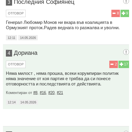
Последния Софиянец
3
8
9
ОТГОВОР
Генерал Любомир Монов ни вкара във коалицията в
Ормузкият проток.Радев веднага го разжалва и уволни.
12:11
14.05.2026
Дориана
4
2
17
ОТГОВОР
Няма милост , няма прошка, всеки корумпиран политик
няма значение от коя партия е трябва да си понесе
отговорността и последствията от действията.
Коментиран от
#8
,
#16
,
#20
,
#21
12:14
14.05.2026