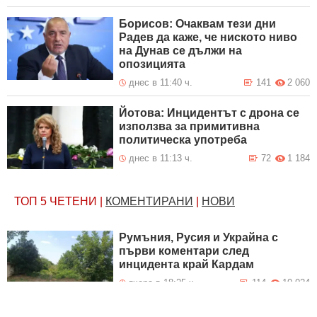
Борисов: Очаквам тези дни
Радев да каже, че ниското ниво
на Дунав се дължи на
опозицията
днес в 11:40 ч.
141
2 060
Йотова: Инцидентът с дрона се
използва за примитивна
политическа употреба
днес в 11:13 ч.
72
1 184
ТОП 5
ЧЕТЕНИ
|
КОМЕНТИРАНИ
|
НОВИ
Румъния, Русия и Украйна с
първи коментари след
инцидента край Кардам
вчера в 18:25 ч.
114
10 024