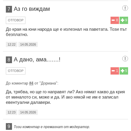
Аз го виждам
7
8
9
ОТГОВОР
До края на юни народа ще е излезнал на паветата. Този път
безплатно.
12:22
14.05.2026
А дано, ама.......!
8
1
5
ОТГОВОР
До коментар
#4
от "Дориана":
Да, трябва, но ще го направят ли? Ако нямат какво да крия
от миналото си, може и да. И ако някой не им е записал
евентуални далавери.
12:23
14.05.2026
9
Този коментар е премахнат от модератор.