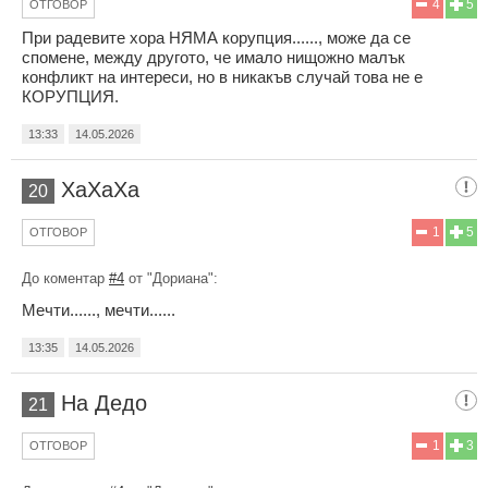
4
5
ОТГОВОР
При радевите хора НЯМА корупция......, може да се
спомене, между другото, че имало нищожно малък
конфликт на интереси, но в никакъв случай това не е
КОРУПЦИЯ.
13:33
14.05.2026
ХаХаХа
20
1
5
ОТГОВОР
До коментар
#4
от "Дориана":
Мечти......, мечти......
13:35
14.05.2026
На Дедо
21
1
3
ОТГОВОР