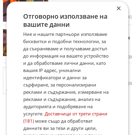
проверка на Пеевски за
×
конфликт на интереси
Отговорно използване на
05.08.2026
25
1 641
вашите данни
Денков поиска управляващите
Ние и нашите партньори използваме
да покажат протокола, подписан
бисквитки и подобни технологии, за
от "Булгаргаз" и "Боташ" през
да съхраняваме и получаваме достъп
юли
до информация на вашето устройство
04.08.2026
89
13 609
и да обработваме лични данни, като
вашия IP адрес, уникални
Скандалът „Баба Алино“ на
пауза: кои срокове се чакат
идентификатори и данни за
01.08.2026
25
2 929
сърфиране, за персонализирани
реклами и съдържание, измерване на
реклами и съдържание, анализ на
аудиторията и подобряване на
услугите.
Доставчици от трети страни
(181)
може също да обработват
данните ви за тези и други цели,