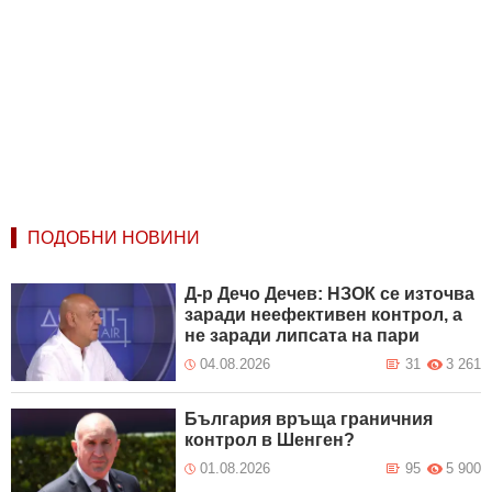
ПОДОБНИ НОВИНИ
Д-р Дечо Дечев: НЗОК се източва
заради неефективен контрол, а
не заради липсата на пари
04.08.2026
31
3 261
България връща граничния
контрол в Шенген?
01.08.2026
95
5 900