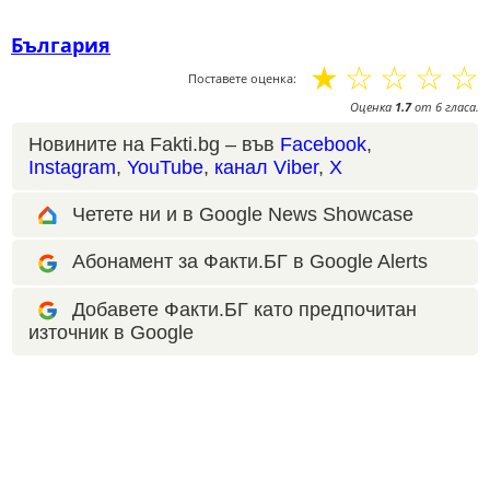
България
☆
☆
☆
☆
☆
Поставете оценка:
Оценка
1.7
от
6
гласа.
Новините на Fakti.bg – във
Facebook
,
Instagram
,
YouTube
,
канал Viber
,
X
Четете ни и в Google News Showcase
Абонамент за Факти.БГ в Google Alerts
Добавете Факти.БГ като предпочитан
източник в Google