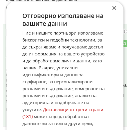
×
Коментиран от
#18
Отговорно използване на
16:17
13.05.2026
вашите данни
тракторист
Ние и нашите партньори използваме
11
бисквитки и подобни технологии, за
2
13
ОТГОВОР
да съхраняваме и получаваме достъп
до информация на вашето устройство
До коментар
#1
от "в кратце":
и да обработваме лични данни, като
Ти някога работил ли си като професионален шофьор та
вашия IP адрес, уникални
пишеш глупави постове? Имаш ли на представа че един
идентификатори и данни за
професионален шофьор изминава на месец километри
който вие с вашите "каляски" не изминавате и за
сърфиране, за персонализирани
година.Така че нарушенията които е направил разделени на
реклами и съдържание, измерване на
километрите и времето са много по-малко като брой на
реклами и съдържание, анализ на
километър и години от тези на един любител шофьор с 1/4
от неговия стаж като години.
аудиторията и подобряване на
услугите.
Доставчици от трети страни
Коментиран от
#12
(181)
може също да обработват
16:18
13.05.2026
данните ви за тези и други цели,