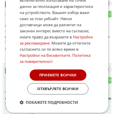
включително използване на точни
Нехис
12
данни за геолокация и характеристики
на устройството. Вашият избор важи
7
2
ОТГОВОР
само за този уебсайт. Някои
доставчици може да разчитат на
До коментар
#11
от "тракторист":
законен интерес вместо на съгласие;
Ти обаче забравяш да отчетеш, че е едно да правиш
имате право да възразите в
Настройки
нарушения с 1.6т лек автомобил, съвсем друго - с ремарке
24 тона.
за рекламиране
. Можете да оттеглите
съгласието си по всяко време в
Коментиран от
#17
Настройки на бисквитките
.
Политика
16:22
13.05.2026
за поверителност
Най- вече
13
ПРИЕМЕТЕ ВСИЧКИ
1
9
ОТГОВОР
ОТХВЪРЛЕТЕ ВСИЧКИ
До коментар
#2
от "Интересно":
комшийски и украински. Виждал съм как на бензиностанция
ПОКАЖЕТЕ ПОДРОБНОСТИ
удря една бира и се качва в кабината. Дали така карат в
Турция?