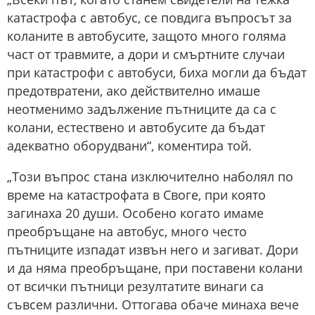
катастрофа с автобус, се повдига въпросът за
коланите в автобусите, защото много голяма
част от травмите, а дори и смъртните случаи
при катастрофи с автобуси, биха могли да бъдат
предотвратени, ако действително имаше
неотменимо задължение пътниците да са с
колани, естествено и автобусите да бъдат
адекватно оборудвани“, коментира той.
„Този въпрос стана изключително наболял по
време на катастрофата в Своге, при която
загинаха 20 души. Особено когато имаме
преобръщане на автобус, много често
пътниците изпадат извън него и загиват. Дори
и да няма преобръщане, при поставени колани
от всички пътници резултатите винаги са
съвсем различни. Оттогава обаче минаха вече