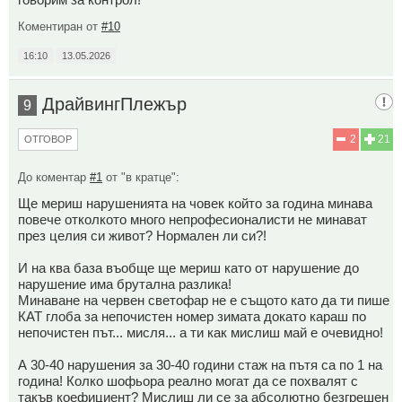
Коментиран от
#10
16:10
13.05.2026
ДрайвингПлежър
9
2
21
ОТГОВОР
До коментар
#1
от "в кратце":
Ще мериш нарушенията на човек който за година минава
повече отколкото много непрофесионалисти не минават
през целия си живот? Нормален ли си?!
И на ква база въобще ще мериш като от нарушение до
нарушение има брутална разлика!
Минаване на червен светофар не е същото като да ти пише
КАТ глоба за непочистен номер зимата докато караш по
непочистен път... мисля... а ти как мислиш май е очевидно!
А 30-40 нарушения за 30-40 години стаж на пътя са по 1 на
година! Колко шофьора реално могат да се похвалят с
такъв коефициент? Мислиш ли се за абсолютно безгрешен