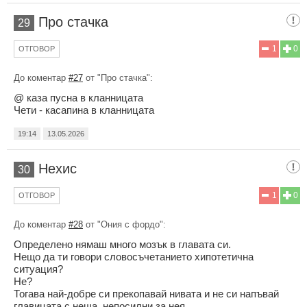
Про стачка
29
1
0
ОТГОВОР
До коментар
#27
от "Про стачка":
@ каза пусна в кланницата
Чети - касапина в кланницата
19:14
13.05.2026
Нехис
30
1
0
ОТГОВОР
До коментар
#28
от "Ония с фордо":
Определено нямаш много мозък в главата си.
Нещо да ти говори словосъчетанието хипотетична
ситуация?
Не?
Тогава най-добре си прекопавай нивата и не си напъвай
главицата с неща, непосилни за нея.