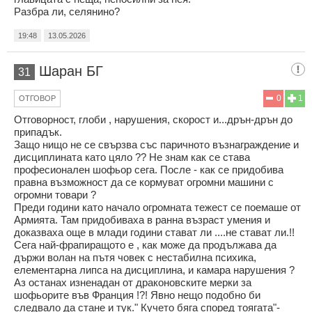
Разбра ли, селянино?
19:48
13.05.2026
Шаран БГ
31
0
1
ОТГОВОР
Отговорност, глоби , нарушения, скорост и...дрън-дрън до
припадък.
Защо нищо не се свързва със паричното възнаграждение и
дисциплината като цяло ?? Не знам как се става
професионален шофьор сега. После - как се придобива
правна възможност да се кормуват огромни машини с
огромни товари ?
Преди години като начало огромната тежест се поемаше от
Армията. Там придобиваха в ранна възраст умения и
доказваха още в млади години стават ли ....не стават ли.!!
Сега най-фрапиращото е , как може да продължава да
държи волан на пътя човек с нестабилна психика,
елементарна липса на дисциплина, и камара нарушения ?
Аз останах изненадан от драконовските мерки за
шофьорите във Франция !?! Явно нещо подобно би
следвало да стане и тук." Кучето бяга според тоягата"-