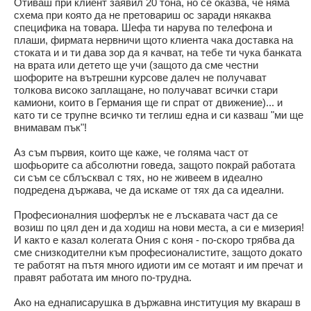
Отиваш при клиент заявил 20 тона, но се оказва, че няма
схема при която да не претовариш ос заради някаква
специфика на товара. Шефа ти нарува по телефона и
плаши, фирмата нервничи щото клиента чака доставка на
стоката и и ти дава зор да я качват, на тебе ти чука банката
на врата или детето ще учи (защото да сме честни
шофорите на вътрешни курсове далеч не получават
толкова високо заплащане, но получават всички стари
камиони, които в Германия ще ги спрат от движение)... и
като ти се трупне всичко ти теглиш една и си казваш "ми ще
внимавам пък"!
Аз съм първия, които ще каже, че голяма част от
шофьорите са абсолютни говеда, защото покрай работата
си съм се сблъсквал с тях, но не живеем в идеално
подредена държава, че да искаме от тях да са идеални.
Професионалния шоферлък не е лъскавата част да се
возиш по цял ден и да ходиш на нови места, а си е мизерия!
И както е казал колегата Ония с коня - по-скоро трябва да
сме снизкодителни към професионалистите, защото докато
те работят на пътя много идиоти им се мотаят и им пречат и
правят работата им много по-трудна.
Ако на еднаписарушка в държавна институция му вкараш в