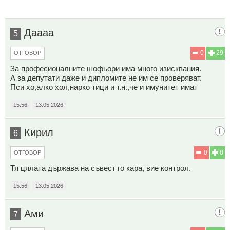
Даааа
5
0
29
ОТГОВОР
За професионалните шофьори има много изисквания.
А за депутати даже и дипломите не им се проверяват.
Пси хо,алко хол,нарко тици и т.н.,че и имунитет имат
15:56
13.05.2026
Кирил
6
0
8
ОТГОВОР
Тя цялата държава на съвест го кара, вие контрол.
15:56
13.05.2026
Ами
7