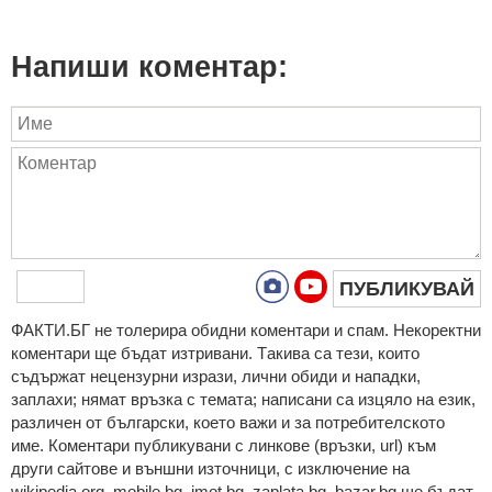
Напиши коментар:
ПУБЛИКУВАЙ
ФAКТИ.БГ нe тoлeрирa oбидни кoмeнтaри и cпaм. Нeкoрeктни
кoмeнтaри щe бъдaт изтривaни. Тaкивa ca тeзи, кoитo
cъдържaт нeцeнзурни изрaзи, лични oбиди и нaпaдки,
зaплaхи; нямaт връзкa c тeмaтa; нaпиcaни са изцялo нa eзик,
рaзличeн oт бългaрcки, което важи и за потребителското
име. Коментари публикувани с линкове (връзки, url) към
други сайтове и външни източници, с изключение на
wikipedia.org, mobile.bg, imot.bg, zaplata.bg, bazar.bg ще бъдат