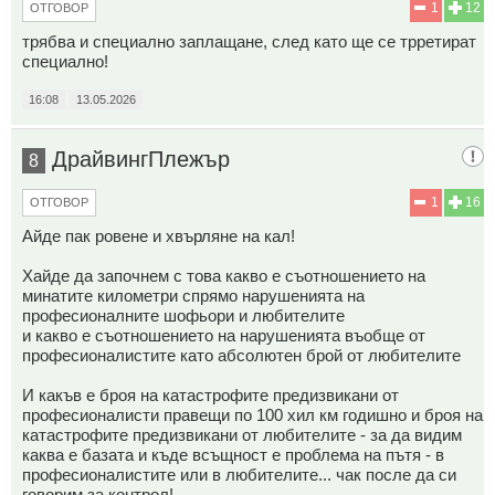
1
12
ОТГОВОР
трябва и специално заплащане, след като ще се трретират
специално!
16:08
13.05.2026
ДрайвингПлежър
8
1
16
ОТГОВОР
Айде пак ровене и хвърляне на кал!
Хайде да започнем с това какво е съотношението на
минатите километри спрямо нарушенията на
професионалните шофьори и любителите
и какво е съотношението на нарушенията въобще от
професионалистите като абсолютен брой от любителите
И какъв е броя на катастрофите предизвикани от
професионалисти правещи по 100 хил км годишно и броя на
катастрофите предизвикани от любителите - за да видим
каква е базата и къде всъщност е проблема на пътя - в
професионалистите или в любителите... чак после да си
говорим за контрол!