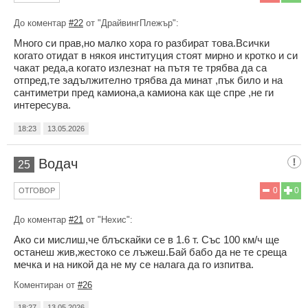
До коментар
#22
от "ДрайвингПлежър":
Много си прав,но малко хора го разбират това.Всички
когато отидат в някоя институция стоят мирно и кротко и си
чакат реда,а когато излезнат на пътя те трябва да са
отпред,те задължително трябва да минат ,пък било и на
сантиметри пред камиона,а камиона как ще спре ,не ги
интересува.
18:23
13.05.2026
Водач
25
0
0
ОТГОВОР
До коментар
#21
от "Нехис":
Ако си мислиш,че блъскайки се в 1.6 т. Със 100 км/ч ще
останеш жив,жестоко се лъжеш.Бай бабо да не те среща
мечка и на никой да не му се налага да го изпитва.
Коментиран от
#26
18:27
13.05.2026