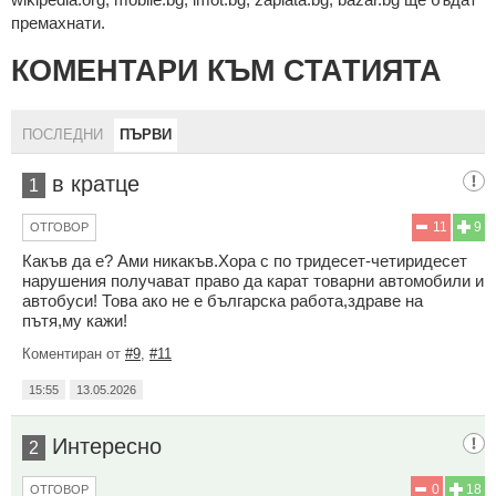
премахнати.
КОМЕНТАРИ КЪМ СТАТИЯТА
ПОСЛЕДНИ
ПЪРВИ
в кратце
1
11
9
ОТГОВОР
Какъв да е? Ами никакъв.Хора с по тридесет-четиридесет
нарушения получават право да карат товарни автомобили и
автобуси! Това ако не е българска работа,здраве на
пътя,му кажи!
Коментиран от
#9
,
#11
15:55
13.05.2026
Интересно
2
0
18
ОТГОВОР