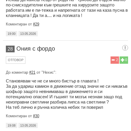
по-снисходителни към грешките на хирурзите защото
работата им е пи-тежка и напрегната от тази на каза пусна в
кланницата ! Да ти а.... и на логиката !
Коментиран от
#29
19:00
13.05.2026
Ония с фордо
28
2
0
ОТГОВОР
До коментар
#21
от "Нехис":
Становявам че не си много бистър в главата !
За да удариш камион в движение отзад значи не си никакъв
шофьор защото невнимаваш в движението и си
потенциално опасен! И гъшият ти мозък незнам защо под
неизправни светлини разбира липса на светлини ?
На теб лично и ръчна количка небих ти поверил
Коментиран от
#30
19:08
13.05.2026