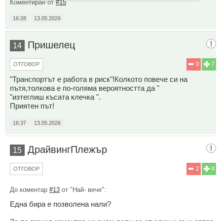
Коментиран от
#15
16:28
13.05.2026
Пришелец
14
0
7
ОТГОВОР
"Транспортът е работа в риск"!Колкото повече си на
пътя,толкова е по-голяма вероятността да "
"изтеглиш късата клечка ".
Приятен път!
16:37
13.05.2026
ДрайвингПлежър
15
2
4
ОТГОВОР
До коментар
#13
от "Най- вече":
Една бира е позволена нали?