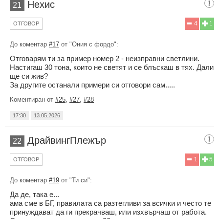
Нехис
21
4
1
ОТГОВОР
До коментар
#17
от "Ония с фордо":
Отговарям ти за пример номер 2 - неизправни светлини.
Настигаш 30 тона, които не светят и се блъскаш в тях. Дали
ще си жив?
За другите останали примери си отговори сам.....
Коментиран от
#25
,
#27
,
#28
17:30
13.05.2026
ДрайвингПлежър
22
1
5
ОТГОВОР
До коментар
#19
от "Ти си":
Да де, така е...
ама сме в БГ, правилата са разтегливи за всички и често те
принуждават да ги прекрачваш, или изхвърчаш от работа.