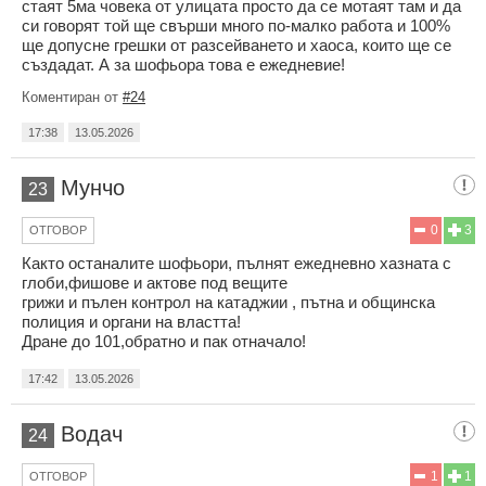
стаят 5ма човека от улицата просто да се мотаят там и да
си говорят той ще свърши много по-малко работа и 100%
ще допусне грешки от разсейването и хаоса, които ще се
създадат. А за шофьора това е ежедневие!
Коментиран от
#24
17:38
13.05.2026
Мунчо
23
0
3
ОТГОВОР
Както останалите шофьори, пълнят ежедневно хазната с
глоби,фишове и актове под вещите
грижи и пълен контрол на катаджии , пътна и общинска
полиция и органи на властта!
Дране до 101,обратно и пак отначало!
17:42
13.05.2026
Водач
24
1
1
ОТГОВОР