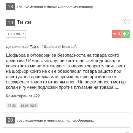
18
Този коментар е премахнат от модератор.
Ти си
19
0
2
ОТГОВОР
До коментар
#15
от "ДрайвингПлежър":
Шофьора е отговорен за безопасноста на товара който
превозва ! Имал съм случаи когато не съм подписвал в
качеството ми на мотокарист товарач товарителният лист
на шофьор който не си е обезопасил товара защото при
евентуална проверка или произшествие причинено от
незакрепен товар го отнасям и аз ! На всеки линеен метър
колан и гумени подложки против плъзгане на товара .....
Коментиран от
#22
17:23
13.05.2026
20
Този коментар е премахнат от модератор.