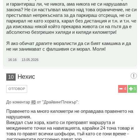
и гарантираш ли, че никога, ама никога не си нарушавал
закона? Не си настъпвал малко над това ограничение, не си
престъпвал непрекъсната за да паркираш отсреща, не си
паркирал не като хората, карал без дистанция и т.н. и т.н. че
да изискваш някой който прекарва живота си на пътя да е
абсолютно безгрешен хиляди и киляди километри!
Я ако обичат драгите моралисти да си бият камшика и да
не ни занимават с фалшивия си морал. Моля!
16:16
13.05.2026
Нехис
10
4
5
ОТГОВОР
До коментар
#8
от "ДрайвингПлежър":
Правенето на много километри не оправдава правенето на
нарушения.
Виждал съм хора, които си преправят маршрута и
междинните точки на навигацията, карайки 24 тона товар и
това го правят всички шофьори, тъй като се гони време -
диспонентите постоянно дават зор.