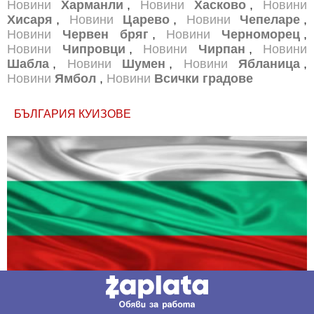
Новини
Харманли
,
Новини
Хасково
,
Новини
Хисаря
,
Новини
Царево
,
Новини
Чепеларе
,
Новини
Червен бряг
,
Новини
Черноморец
,
Новини
Чипровци
,
Новини
Чирпан
,
Новини
Шабла
,
Новини
Шумен
,
Новини
Ябланица
,
Новини
Ямбол
,
Новини
Всички градове
БЪЛГАРИЯ КУИЗОВЕ
В секция България ще намерите тематична Куиз