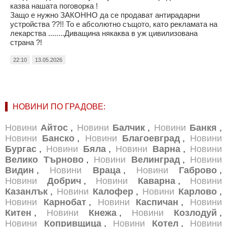
казва нашата поговорка !
Защо е нужно ЗАКОННО да се продават антирадарни
устройства ??!! То е абсолютно същото, като рекламата на
лекарства ........Диващина някаква в уж цивилизована
страна ?!
22:10
13.05.2026
НОВИНИ ПО ГРАДОВЕ:
Новини
Айтос
,
Новини
Балчик
,
Новини
Банкя
,
Новини
Банско
,
Новини
Благоевград
,
Новини
Бургас
,
Новини
Бяла
,
Новини
Варна
,
Новини
Велико Търново
,
Новини
Велинград
,
Новини
Видин
,
Новини
Враца
,
Новини
Габрово
,
Новини
Добрич
,
Новини
Каварна
,
Новини
Казанлък
,
Новини
Калофер
,
Новини
Карлово
,
Новини
Карнобат
,
Новини
Каспичан
,
Новини
Китен
,
Новини
Кнежа
,
Новини
Козлодуй
,
Новини
Копривщица
,
Новини
Котел
,
Новини