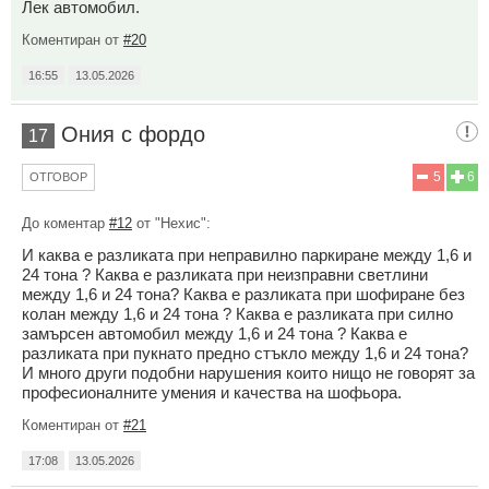
Лек автомобил.
Коментиран от
#20
16:55
13.05.2026
Ония с фордо
17
5
6
ОТГОВОР
До коментар
#12
от "Нехис":
И каква е разликата при неправилно паркиране между 1,6 и
24 тона ? Каква е разликата при неизправни светлини
между 1,6 и 24 тона? Каква е разликата при шофиране без
колан между 1,6 и 24 тона ? Каква е разликата при силно
замърсен автомобил между 1,6 и 24 тона ? Каква е
разликата при пукнато предно стъкло между 1,6 и 24 тона?
И много други подобни нарушения които нищо не говорят за
професионалните умения и качества на шофьора.
Коментиран от
#21
17:08
13.05.2026