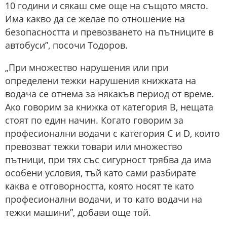
10 години и сякаш сме още на същото място.
Има какво да се желае по отношение на
безопасността и превозването на пътниците в
автобуси”, посочи Тодоров.
„При множество нарушения или при
определени тежки нарушения книжката на
водача се отнема за някакъв период от време.
Ако говорим за книжка от категория B, нещата
стоят по един начин. Когато говорим за
професионални водачи с категория C и D, които
превозват тежки товари или множество
пътници, при тях със сигурност трябва да има
особени условия, тъй като сами разбирате
каква е отговорността, която носят те като
професионални водачи, и то като водачи на
тежки машини”, добави още той.