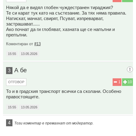
Някой да е видял глобен чуждестранен тираджия?
Те си карат тук като на състезание. За тях няма правила.
Натискат, мачкат, свирят, Псуват, изпреварват,
застрашават......
Ако почнат да ги глобяват, хазната ще се напълни и
препълни.
Коментиран от
#13
15:55
13.05.2026
А бе
3
1
10
ОТГОВОР
То и в градския транспорт всички са сколани. Особено
правостоящите.
15:55
13.05.2026
4
Този коментар е премахнат от модератор.