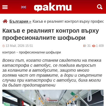
България
»
Какъв е реалният контрол върху профе
Какъв е реалният контрол върху
професионалните шофьори
13 Май, 2026 15:51
31
1 409
контрол
-
професионални шофьори
Всеки път, когато станем свидетели на тежка
катастрофа с автобус, се повдига въпросът
за коланите в автобусите, защото много
голяма част от травмите, а дори и смъртните
случаи при катастрофи с автобуси, биха могли
да бъдат предотвратени