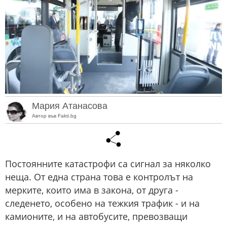
Мария Атанасова
Автор във Fakti.bg
Постоянните катастрофи са сигнал за няколко
неща. От една страна това е контролът на
мерките, които има в закона, от друга -
следенето, особено на тежкия трафик - и на
камионите, и на автобусите, превозващи