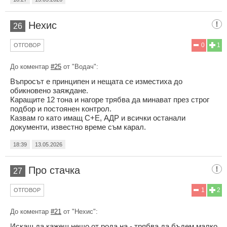
Нехис
26
0
1
ОТГОВОР
До коментар
#25
от "Водач":
Въпросът е принципен и нещата се изместиха до
обикновено заяждане.
Каращите 12 тона и нагоре трябва да минават през строг
подбор и постоянен контрол.
Казвам го като имащ С+Е, АДР и всички останали
документи, известно време съм карал.
18:39
13.05.2026
Про стачка
27
1
2
ОТГОВОР
До коментар
#21
от "Нехис":
Искаш да кажеш нещо от рода на - трябва да бъдем малко