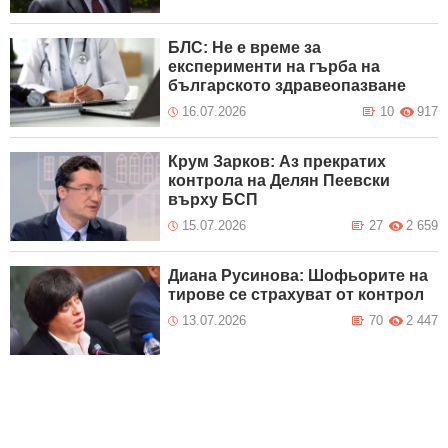
БЛС: Не е време за
експерименти на гърба на
българското здравеопазване
16.07.2026
10
917
Крум Зарков: Аз прекратих
контрола на Делян Пеевски
върху БСП
15.07.2026
27
2 659
Диана Русинова: Шофьорите на
тирове се страхуват от контрол
13.07.2026
70
2 447