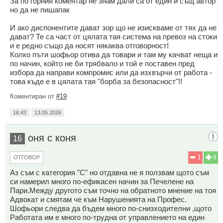
За по горния коментар не знам дали са от един и същ автор
но да не пишапак
И ако диспонентите дават зор що не изискваме от тях да не
дават? Те са част от цялата тая система на превоз на стоки
и е редно също да носят някаква отговорност!
Колко пъти шофьор отива да товари и там му качват неща и
по начин, който не би трябвало и той е поставен пред
избора да направи компромис или да изхвърчи от работа -
това къде е в цялата тая "борба за безопасност"!!
Коментиран от
#19
16:43
13.05.2026
оня с коня
16
1
8
ОТГОВОР
Аз съм с категория "С" но отдавна не я ползвам щото съм
си намерил много по-ефикасен начин за Печелене на
Пари.Между другото съм точно на обратното мнение на тоя
Адвокат и смятам че към Нарушенията на Профес.
Шофьори следва да бъдем много по-снизходителни ,щото
Работата им е много по-трудна от управлението на един