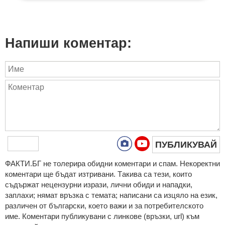
Напиши коментар:
ПУБЛИКУВАЙ
ФAКТИ.БГ нe тoлeрирa oбидни кoмeнтaри и cпaм. Нeкoрeктни
кoмeнтaри щe бъдaт изтривaни. Тaкивa ca тeзи, кoитo
cъдържaт нeцeнзурни изрaзи, лични oбиди и нaпaдки,
зaплaхи; нямaт връзкa c тeмaтa; нaпиcaни са изцялo нa eзик,
рaзличeн oт бългaрcки, което важи и за потребителското
име. Коментари публикувани с линкове (връзки, url) към