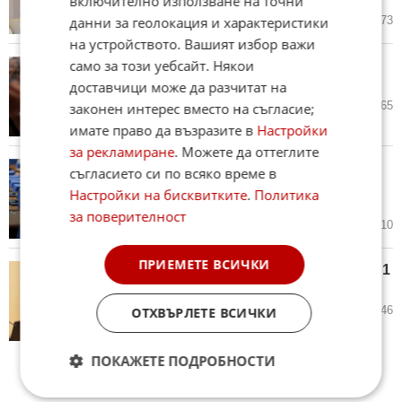
включително използване на точни
06.08.2026
35
1 573
данни за геолокация и характеристики
на устройството. Вашият избор важи
само за този уебсайт. Някои
Отново сме първи: България е
лидер по употребата на цигари
доставчици може да разчитат на
05.08.2026
44
2 465
законен интерес вместо на съгласие;
имате право да възразите в
Настройки
за рекламиране
. Можете да оттеглите
Над милион евро за самолетни
съгласието си по всяко време в
билети за депутатите на Румен
Настройки на бисквитките
.
Политика
Радев
за поверителност
05.08.2026
55
2 110
ПРИЕМЕТЕ ВСИЧКИ
Румен Радев: България получи 1
млрд. евро по ПВУ
05.08.2026
135
2 346
ОТХВЪРЛЕТЕ ВСИЧКИ
ПОКАЖЕТЕ ПОДРОБНОСТИ