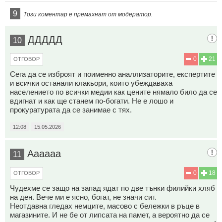
9
Този коментар е премахнат от модератор.
ДДДДД
10
0
21
ОТГОВОР
Сега да се изброят и поименно аналлизаторите, експертите
и всички останали клакьори, които убеждаваха
населението по всички медии как цените нямало било да се
вдигнат и как ще станем по-богати. Не е лошо и
прокуратурата да се занимае с тях.
12:08
15.05.2026
Аааааа
11
0
18
ОТГОВОР
Чудехме се защо на запад ядат по две тънки филийки хляб
на ден. Вече ми е ясно, богат, не значи сит.
Неотдавна гледах немците, масово с бележки в ръце в
магазините. И не бе от липсата на памет, а вероятно да се