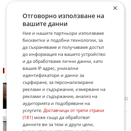
×
Отговорно използване на
вашите данни
Ние и нашите партньори използваме
бисквитки и подобни технологии, за
да съхраняваме и получаваме достъп
до информация на вашето устройство
и да обработваме лични данни, като
вашия IP адрес, уникални
ПОДОБНИ НОВИНИ
идентификатори и данни за
сърфиране, за персонализирани
ЕЦТП предлага мерки срещу
реклами и съдържание, измерване на
туризма за шофьорски книжки
реклами и съдържание, анализ на
07.08.2026
14
1 922
аудиторията и подобряване на
услугите.
Доставчици от трети страни
(181)
може също да обработват
Вицепремиерът Александър
данните ви за тези и други цели,
Пулев пред СТИВ: Трябва да
подкрепяме българския бизнес