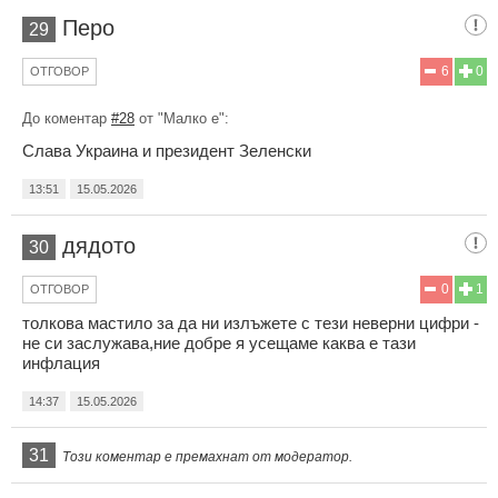
Перо
29
6
0
ОТГОВОР
До коментар
#28
от "Малко е":
Слава Украина и президент Зеленски
13:51
15.05.2026
дядото
30
0
1
ОТГОВОР
толкова мастило за да ни излъжете с тези неверни цифри -
не си заслужава,ние добре я усещаме каква е тази
инфлация
14:37
15.05.2026
31
Този коментар е премахнат от модератор.