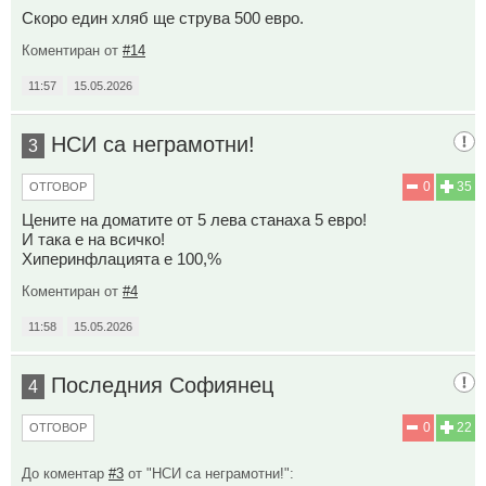
Скоро един хляб ще струва 500 евро.
Коментиран от
#14
11:57
15.05.2026
НСИ са неграмотни!
3
0
35
ОТГОВОР
Цените на доматите от 5 лева станаха 5 евро!
И така е на всичко!
Хиперинфлацията е 100,%
Коментиран от
#4
11:58
15.05.2026
Последния Софиянец
4
0
22
ОТГОВОР
До коментар
#3
от "НСИ са неграмотни!":