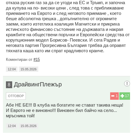
отказа руския газ за да се угоди на ЕС и Тръмп, и започна
да купува на по- високи цени , след това с приближаване
приемането на Еврото и след неговото приемане , което
беше абсолютна грешка , допълнително от огромните
заеми, които изтеглиха коалиция Магнитски и прикриха
истинското финансово състояние на държавата и накрая
кражбите на обществени поръчки и Европейски средства от
корупционния модел Борисов- Пеевски. И сега Радев и
неговата партия Прогресивна България трябва да оправят
тяхната каша като им спрат крадливото кранче.
Коментиран от
#15
12:04
15.05.2026
ДрайвингПлежър
8
1
17
ОТГОВОР
Абе НЕ БЕ!!! В клуба на богатите не стават такива неща!
И Еврото не е виновно!!! Виновен бил байчо на село...
мръсника той!
12:04
15.05.2026