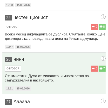
12:38
15.05.2026
честен ционист
25
0
5
ОТГОВОР
Всеки месец инфлацията се дублира. Смятайте, колко ще е
декември със справедливата цена на Гечката джуниър.
12:47
15.05.2026
нннн
26
0
7
ОТГОВОР
Стъкмистикя. Дума от миналото, и многократно по-
съдържателна в настоящето.
12:51
15.05.2026
Аааааа
27