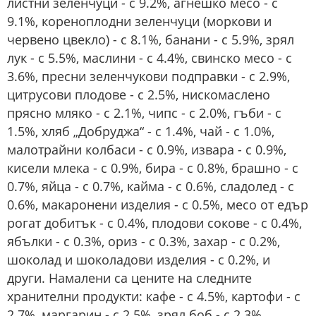
листни зеленчуци - с 9.2%, агнешко месо - с
9.1%, кореноплодни зеленчуци (моркови и
червено цвекло) - с 8.1%, банани - с 5.9%, зрял
лук - с 5.5%, маслини - с 4.4%, свинско месо - с
3.6%, пресни зеленчукови подправки - с 2.9%,
цитрусови плодове - с 2.5%, нискомаслено
прясно мляко - с 2.1%, чипс - с 2.0%, гъби - с
1.5%, хляб „Добруджа“ - с 1.4%, чай - с 1.0%,
малотрайни колбаси - с 0.9%, извара - с 0.9%,
кисели млека - с 0.9%, бира - с 0.8%, брашно - с
0.7%, яйца - с 0.7%, кайма - с 0.6%, сладолед - с
0.6%, макаронени изделия - с 0.5%, месо от едър
рогат добитък - с 0.4%, плодови сокове - с 0.4%,
ябълки - с 0.3%, ориз - с 0.3%, захар - с 0.2%,
шоколад и шоколадови изделия - с 0.2%, и
други. Намалени са цените на следните
хранителни продукти: кафе - с 4.5%, картофи - с
2.7%, маргарин - с 2.5%, зрял боб - с 2.3%,