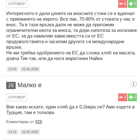
0
5
ОТГОВОР
Интересното е дали цените на вносните стоки се е вдигнал
с приемането на еврото. Все пак, 70-80% от стоката у нас е
внос. Та в тази връзка дали не може да приложим
ограничителни квоти за вноса, та дори хипотеза за излизане
от ЕС, за да намалим зависимостта си от ЕС
продоволствията и засилим другите си международни
връзки.
Не ми трябва одобрението на ЕС да сложа хляб на масата,
дъвча Тик-так, или да нося маратонки Найки.
12:55
15.05.2026
Малко е
28
3
3
ОТГОВОР
Вие какво искате, един хляб да е 0.2евра ли? Ами ходете в
Турция, там е толкова
Коментиран от
#29
13:22
15.05.2026