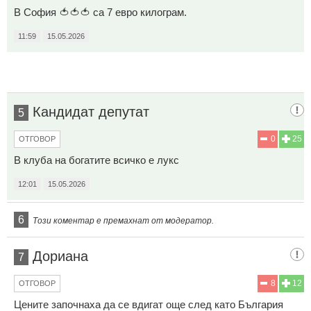
В София 🍅🍅🍅 са 7 евро килограм.
11:59
15.05.2026
Кандидат депутат
5
0
25
ОТГОВОР
В клуба на богатите всичко е лукс
12:01
15.05.2026
6
Този коментар е премахнат от модератор.
Дориана
7
8
12
ОТГОВОР
Цените започнаха да се вдигат още след като България