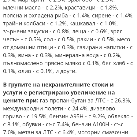
млечни масла - с 2.2%, краставици - с 1.8%,
прясна и охладена риба - с 1.4%, сирене - с 1.4%,
трайни колбаси - с 1.2%, кашкавал - с 1.0%,
зърнени закуски - с 0.8%, леща - с 0.6%, зрял
чесън - с 0.5%, сол - с 0.5%, ракии - с 0.5%, месо
от домашни птици - с 0.3%, газирани напитки - с
0.3%, вина - с 0.3%, минерална вода - с 0.2%,
пълномаслено прясно мляко с 0.1%, бял хляб - с
0.1%, олио - с 0.1%, и други.
В групите на нехранителните стоки и
услуги е регистрирано увеличение на
цените при:
газ пропан-бутан за ЛТС - с 26.3%,
международни полети - с 24.4%, дизелово
гориво - с 19.5%, бензин А95Н - с 9.2%, облекло -
с 8.1%, обувки - със 7.4%, бензин А100Н - със
7.0%, метан за ЛТС - с 6.4%, моторни смазочни