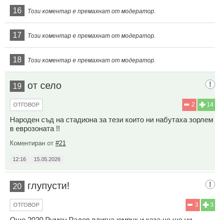
16
Този коментар е премахнат от модератор.
17
Този коментар е премахнат от модератор.
18
Този коментар е премахнат от модератор.
от село
19
2
14
ОТГОВОР
Народен съд на стадиона за тези които ни набутаха зорлем
в еврозоната !!
Коментиран от
#21
12:16
15.05.2026
глупусти!
20
3
3
ОТГОВОР
Още 2020 Румен Радев вдигна юмрук и каза че ще ни