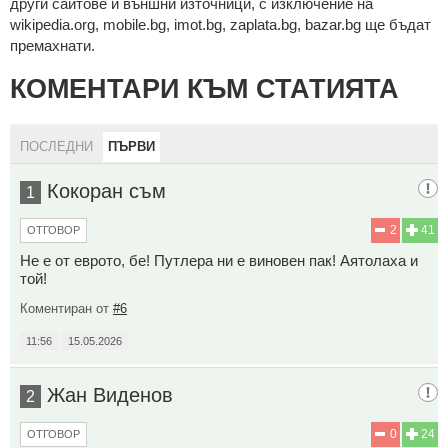
други сайтове и външни източници, с изключение на
wikipedia.org, mobile.bg, imot.bg, zaplata.bg, bazar.bg ще бъдат
премахнати.
КОМЕНТАРИ КЪМ СТАТИЯТА
ПОСЛЕДНИ
ПЪРВИ
Кокоран съм
1
2
41
ОТГОВОР
Не е от еврото, бе! Путлера ни е виновен пак! Аятолаха и
той!
Коментиран от
#6
11:56
15.05.2026
Жан Виденов
2
0
24
ОТГОВОР