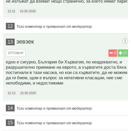
не излъжат да вземат нещо странично, за което нямат пари!
12:11
15.05.2026
12
Този коментар е премахнат от модератор.
зевзек
13
0
17
ОТГОВОР
едно е сигурно, България би Хърватия, по неадекватно, и
разрушително приемане на еврото, а хърватите доста бяха
постигнали в тази насока, но кои са хърватите, да не можем
да ги бием, щом е въпрос за негативни класации, ние сме
непобедими, и недостижими
12:12
15.05.2026
14
Този коментар е премахнат от модератор.
15
Този коментар е премахнат от модератор.