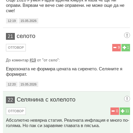
оправи. Вярвам че вече сме оправени. не може още да не
сме!
12:19
15.05.2026
селото
21
9
1
ОТГОВОР
До коментар
#19
от "от село":
Еврозоната не формира цената на сиренето. Селяните я
формират.
12:20
15.05.2026
Селянина с колелото
22
0
11
ОТГОВОР
Абсолютно невярна статия. Реалната инфлация е много по-
голяма. Но пак си заравяме главата в пясъка.